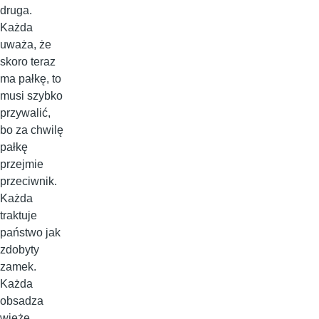
druga.
Każda
uważa, że
skoro teraz
ma pałkę, to
musi szybko
przywalić,
bo za chwilę
pałkę
przejmie
przeciwnik.
Każda
traktuje
państwo jak
zdobyty
zamek.
Każda
obsadza
wieże,