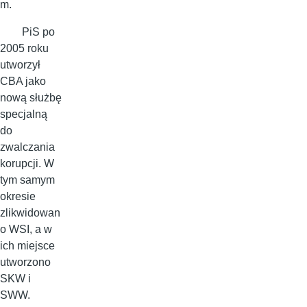
m.
PiS po
2005 roku
utworzył
CBA jako
nową służbę
specjalną
do
zwalczania
korupcji. W
tym samym
okresie
zlikwidowan
o WSI, a w
ich miejsce
utworzono
SKW i
SWW.