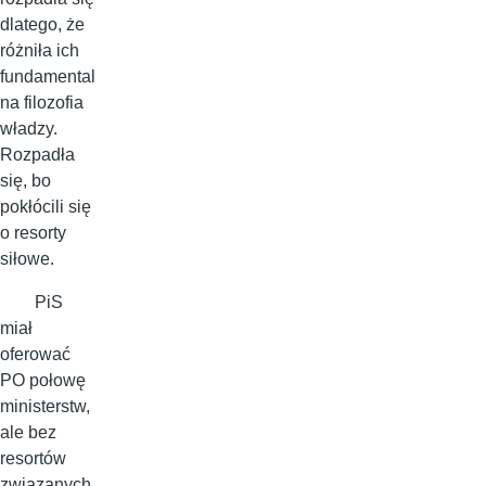
dlatego, że
różniła ich
fundamental
na filozofia
władzy.
Rozpadła
się, bo
pokłócili się
o resorty
siłowe.
PiS
miał
oferować
PO połowę
ministerstw,
ale bez
resortów
związanych