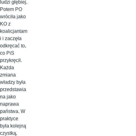
ludzi głębiej.
Potem PO
wróciła jako
KO z
koalicjantam
i i zaczęła
odkręcać to,
co PiS
przykręcił.
Każda
zmiana
władzy była
przedstawia
na jako
naprawa
państwa. W
praktyce
była kolejną
czystką,