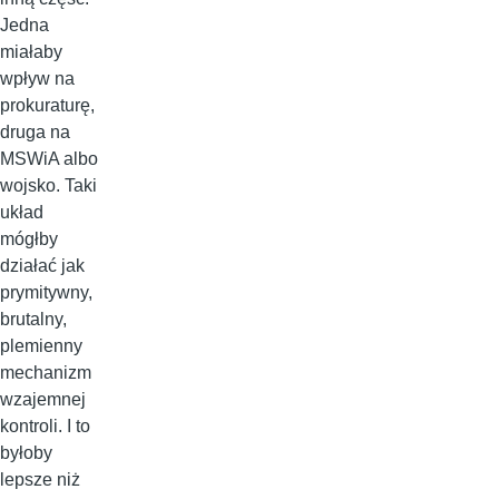
Jedna
miałaby
wpływ na
prokuraturę,
druga na
MSWiA albo
wojsko. Taki
układ
mógłby
działać jak
prymitywny,
brutalny,
plemienny
mechanizm
wzajemnej
kontroli. I to
byłoby
lepsze niż