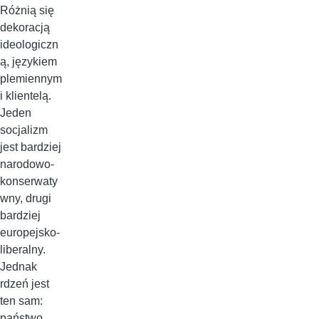
Różnią się
dekoracją
ideologiczn
ą, językiem
plemiennym
i klientelą.
Jeden
socjalizm
jest bardziej
narodowo-
konserwaty
wny, drugi
bardziej
europejsko-
liberalny.
Jednak
rdzeń jest
ten sam:
państwo