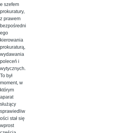
e szefem
prokuratury,
z prawem
bezpośredni
ego
kierowania
prokuraturą,
wydawania
poleceń i
wytycznych.
To był
moment, w
którym
aparat
służący
sprawiedliw
ości stał się
wprost
częścią