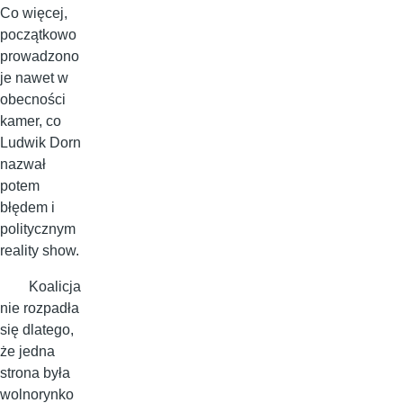
Co więcej,
początkowo
prowadzono
je nawet w
obecności
kamer, co
Ludwik Dorn
nazwał
potem
błędem i
politycznym
reality show.
Koalicja
nie rozpadła
się dlatego,
że jedna
strona była
wolnorynko