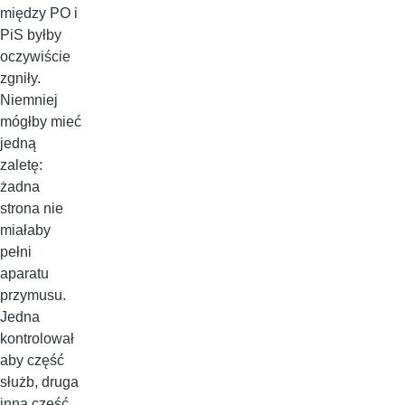
między PO i
PiS byłby
oczywiście
zgniły.
Niemniej
mógłby mieć
jedną
zaletę:
żadna
strona nie
miałaby
pełni
aparatu
przymusu.
Jedna
kontrolował
aby część
służb, druga
inną część.