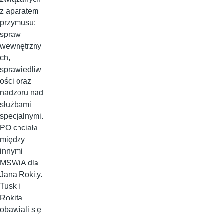
z aparatem
przymusu:
spraw
wewnętrzny
ch,
sprawiedliw
ości oraz
nadzoru nad
służbami
specjalnymi.
PO chciała
między
innymi
MSWiA dla
Jana Rokity.
Tusk i
Rokita
obawiali się