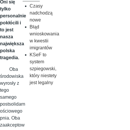
Oni się
Czasy
tylko
nadchodzą
personalnie
nowe
pokłócili i
Błąd
to jest
wnioskowania
nasza
w kwestii
największa
imigrantów
polska
KSeF to
tragedia.
system
szpiegowski,
Oba
który niestety
środowiska
jest legalny
wyrosły z
tego
samego
postsolidarn
ościowego
pnia. Oba
zaakceptow