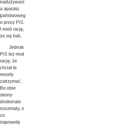
nadużywani
a aparatu
państwoweg
o przez PiS.
I mieli rację,
że się bali.
Jednak
PiS też miał
rację, że
chciał te
resorty
zatrzymać.
Bo obie
strony
doskonale
rozumiały, o
co
naprawdę