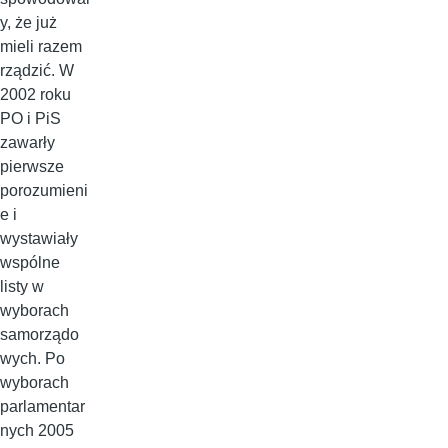
y, że już
mieli razem
rządzić. W
2002 roku
PO i PiS
zawarły
pierwsze
porozumieni
e i
wystawiały
wspólne
listy w
wyborach
samorządo
wych. Po
wyborach
parlamentar
nych 2005