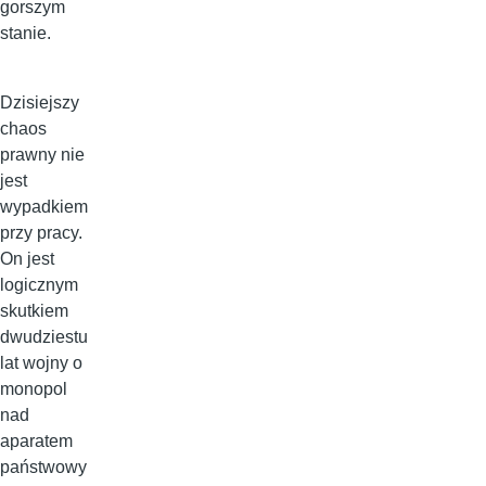
gorszym
stanie.
Dzisiejszy
chaos
prawny nie
jest
wypadkiem
przy pracy.
On jest
logicznym
skutkiem
dwudziestu
lat wojny o
monopol
nad
aparatem
państwowy