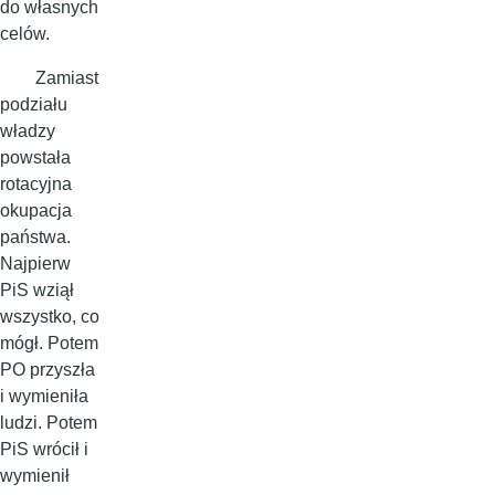
do własnych
celów.
Zamiast
podziału
władzy
powstała
rotacyjna
okupacja
państwa.
Najpierw
PiS wziął
wszystko, co
mógł. Potem
PO przyszła
i wymieniła
ludzi. Potem
PiS wrócił i
wymienił