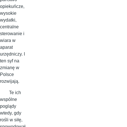
opiekuńcze,
wysokie
wydatki,
centralne
sterowanie i
wiara w
aparat
urzędniczy. I
ten syf na
zmianę w
Polsce
rozwijają.
Te ich
wspólne
poglądy
wtedy, gdy
rośli w siłę,
spowodował