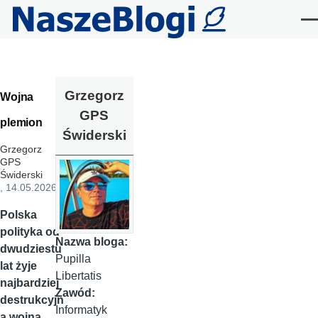
Przejdź do treści
Me
Grzegorz
Wojna
GPS
plemion
Świderski
Grzegorz
GPS
Świderski
, 14.05.2026
Polska
polityka od
Nazwa bloga:
dwudziestu
Pupilla
lat żyje
Libertatis
najbardziej
Zawód:
destrukcyjn
Informatyk
ą wojną