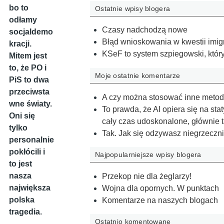
bo to
Ostatnie wpisy blogera
odłamy
Czasy nadchodzą nowe
socjaldemo
Błąd wnioskowania w kwestii imi
kracji.
KSeF to system szpiegowski, który 
Mitem jest
to, że PO i
Moje ostatnie komentarze
PiS to dwa
przeciwsta
A czy można stosować inne metody
wne światy.
To prawda, że AI opiera się na st
Oni się
cały czas udoskonalone, głównie 
tylko
Tak. Jak się odzywasz niegrzeczni
personalnie
pokłócili i
Najpopularniejsze wpisy blogera
to jest
nasza
Przekop nie dla żeglarzy!
największa
Wojna dla opornych. W punktach
polska
Komentarze na naszych blogach
tragedia.
Ostatnio komentowane