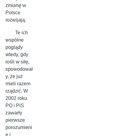
zmianę w
Polsce
rozwijają.
Te ich
wspólne
poglądy
wtedy, gdy
rośli w siłę,
spowodował
y, że już
mieli razem
rządzić. W
2002 roku
PO i PiS
zawarły
pierwsze
porozumieni
e i