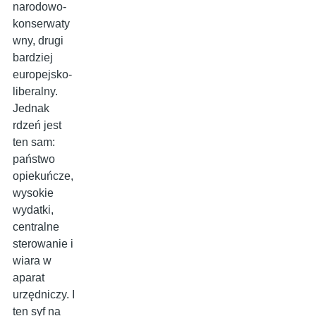
narodowo-
konserwaty
wny, drugi
bardziej
europejsko-
liberalny.
Jednak
rdzeń jest
ten sam:
państwo
opiekuńcze,
wysokie
wydatki,
centralne
sterowanie i
wiara w
aparat
urzędniczy. I
ten syf na