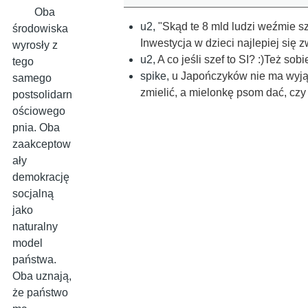
Oba
u2
,
"Skąd te 8 mld ludzi weźmie s
środowiska
Inwestycja w dzieci najlepiej się 
wyrosły z
u2
,
A co jeśli szef to SI? :)Też sobi
tego
spike
,
u Japończyków nie ma wyjątk
samego
zmielić, a mielonkę psom dać, czy
postsolidarn
ościowego
pnia. Oba
zaakceptow
ały
demokrację
socjalną
jako
naturalny
model
państwa.
Oba uznają,
że państwo