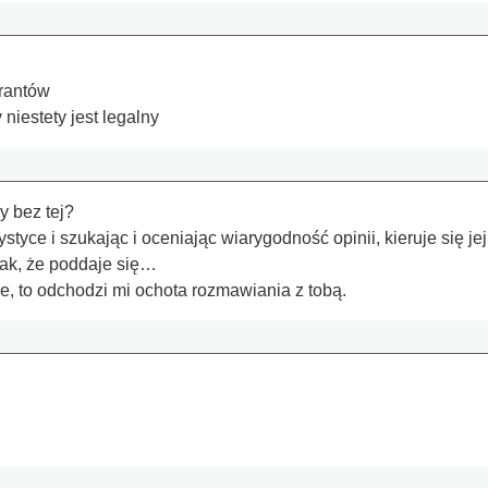
grantów
niestety jest legalny
 bez tej?
atystyce i szukając i oceniając wiarygodność opinii, kieruje si
tak, że poddaje się…
e, to odchodzi mi ochota rozmawiania z tobą.