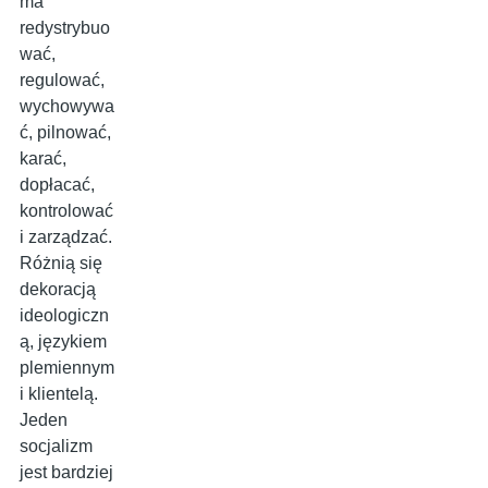
ma
redystrybuo
wać,
regulować,
wychowywa
ć, pilnować,
karać,
dopłacać,
kontrolować
i zarządzać.
Różnią się
dekoracją
ideologiczn
ą, językiem
plemiennym
i klientelą.
Jeden
socjalizm
jest bardziej