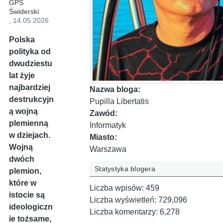
GPS
Świderski
, 14.05.2026
Polska
polityka od
dwudziestu
lat żyje
najbardziej
Nazwa bloga:
destrukcyjn
Pupilla Libertatis
ą wojną
Zawód:
plemienną
Informatyk
w dziejach.
Miasto:
Wojną
Warszawa
dwóch
Statystyka blogera
plemion,
które w
Liczba wpisów:
459
istocie są
Liczba wyświetleń:
729,096
ideologiczn
Liczba komentarzy:
6,278
ie tożsame,