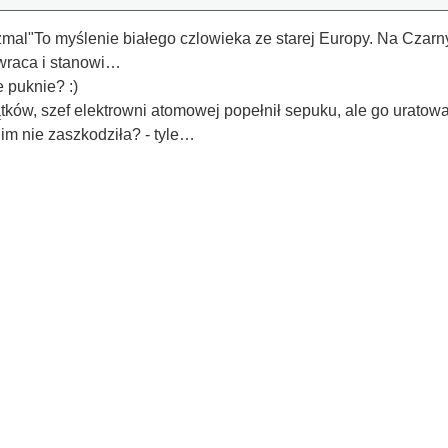
zmal"To myślenie białego czlowieka ze starej Europy. Na Czarn
zwraca i stanowi…
e puknie? :)
ów, szef elektrowni atomowej popełnił sepuku, ale go uratowali,
 im nie zaszkodziła? - tyle…