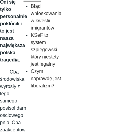
Oni się
Błąd
tylko
wnioskowania
personalnie
w kwestii
pokłócili i
imigrantów
to jest
KSeF to
nasza
system
największa
szpiegowski,
polska
który niestety
tragedia.
jest legalny
Czym
Oba
naprawdę jest
środowiska
liberalizm?
wyrosły z
tego
samego
postsolidarn
ościowego
pnia. Oba
zaakceptow