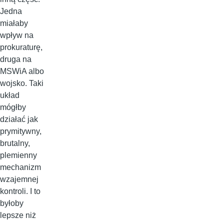
Jedna
miałaby
wpływ na
prokuraturę,
druga na
MSWiA albo
wojsko. Taki
układ
mógłby
działać jak
prymitywny,
brutalny,
plemienny
mechanizm
wzajemnej
kontroli. I to
byłoby
lepsze niż