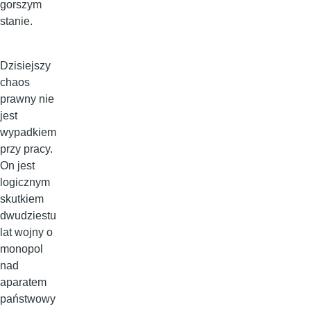
gorszym
stanie.
Dzisiejszy
chaos
prawny nie
jest
wypadkiem
przy pracy.
On jest
logicznym
skutkiem
dwudziestu
lat wojny o
monopol
nad
aparatem
państwowy