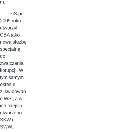
m.
PiS po
2005 roku
utworzył
CBA jako
nową służbę
specjalną
do
zwalczania
korupcji. W
tym samym
okresie
zlikwidowan
o WSI, a w
ich miejsce
utworzono
SKW i
SWW.