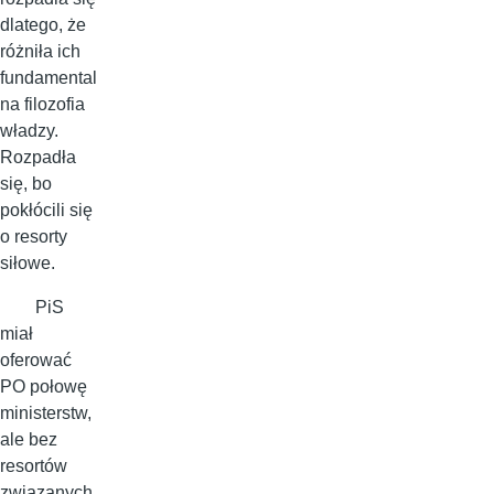
dlatego, że
różniła ich
fundamental
na filozofia
władzy.
Rozpadła
się, bo
pokłócili się
o resorty
siłowe.
PiS
miał
oferować
PO połowę
ministerstw,
ale bez
resortów
związanych