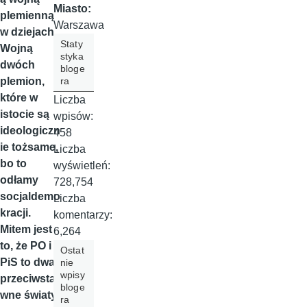
Miasto:
plemienną
Warszawa
w dziejach.
Staty
Wojną
styka
dwóch
bloge
ra
plemion,
które w
Liczba
istocie są
wpisów:
ideologiczn
458
ie tożsame,
Liczba
bo to
wyświetleń:
odłamy
728,754
socjaldemo
Liczba
kracji.
komentarzy:
Mitem jest
6,264
to, że PO i
Ostat
PiS to dwa
nie
wpisy
przeciwsta
bloge
wne światy.
ra