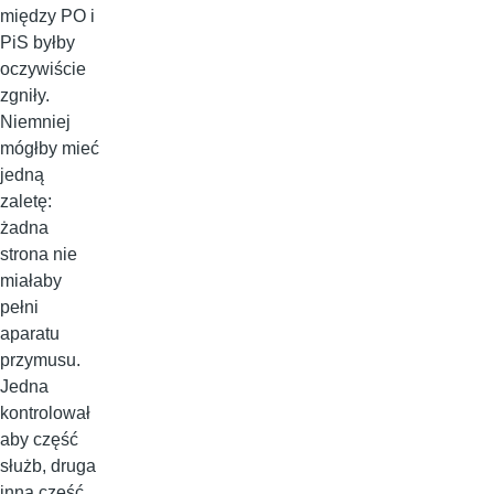
między PO i
PiS byłby
oczywiście
zgniły.
Niemniej
mógłby mieć
jedną
zaletę:
żadna
strona nie
miałaby
pełni
aparatu
przymusu.
Jedna
kontrolował
aby część
służb, druga
inną część.