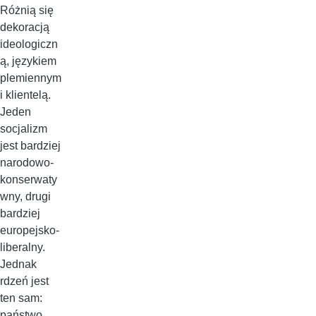
Różnią się
dekoracją
ideologiczn
ą, językiem
plemiennym
i klientelą.
Jeden
socjalizm
jest bardziej
narodowo-
konserwaty
wny, drugi
bardziej
europejsko-
liberalny.
Jednak
rdzeń jest
ten sam:
państwo