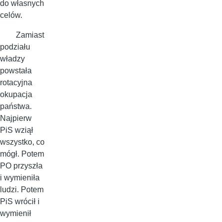
do własnych
celów.
Zamiast
podziału
władzy
powstała
rotacyjna
okupacja
państwa.
Najpierw
PiS wziął
wszystko, co
mógł. Potem
PO przyszła
i wymieniła
ludzi. Potem
PiS wrócił i
wymienił