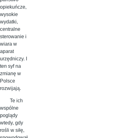
opiekuńcze,
wysokie
wydatki,
centralne
sterowanie i
wiara w
aparat
urzędniczy. I
ten syf na
zmianę w
Polsce
rozwijają.
Te ich
wspólne
poglądy
wtedy, gdy
rośli w siłę,
spowodował