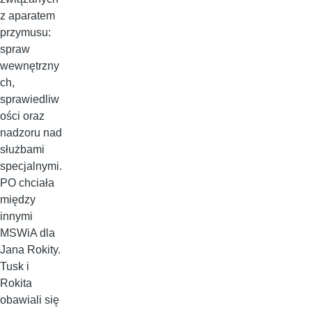
z aparatem
przymusu:
spraw
wewnętrzny
ch,
sprawiedliw
ości oraz
nadzoru nad
służbami
specjalnymi.
PO chciała
między
innymi
MSWiA dla
Jana Rokity.
Tusk i
Rokita
obawiali się