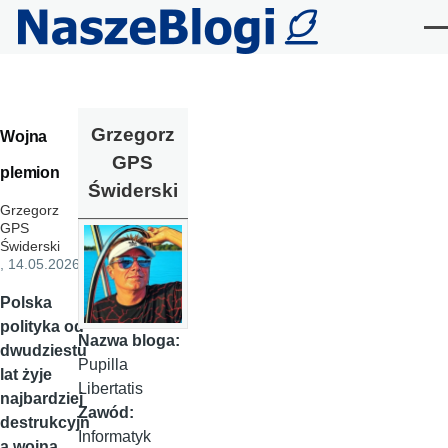
Przejdź do treści
Me
Grzegorz
Wojna
GPS
plemion
Świderski
Grzegorz
GPS
Świderski
, 14.05.2026
Polska
polityka od
Nazwa bloga:
dwudziestu
Pupilla
lat żyje
Libertatis
najbardziej
Zawód:
destrukcyjn
Informatyk
ą wojną