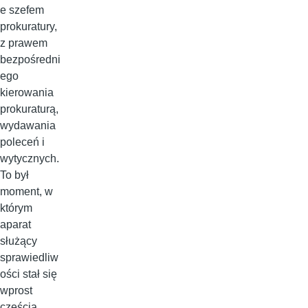
e szefem
prokuratury,
z prawem
bezpośredni
ego
kierowania
prokuraturą,
wydawania
poleceń i
wytycznych.
To był
moment, w
którym
aparat
służący
sprawiedliw
ości stał się
wprost
częścią