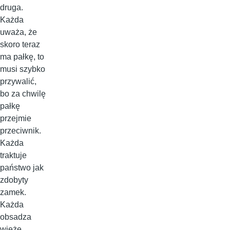
druga.
Każda
uważa, że
skoro teraz
ma pałkę, to
musi szybko
przywalić,
bo za chwilę
pałkę
przejmie
przeciwnik.
Każda
traktuje
państwo jak
zdobyty
zamek.
Każda
obsadza
wieże,