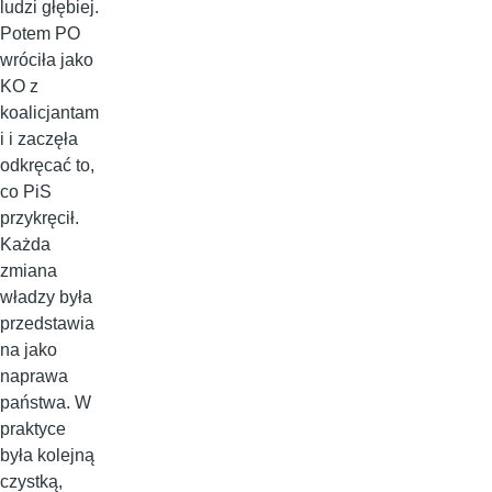
ludzi głębiej.
Potem PO
wróciła jako
KO z
koalicjantam
i i zaczęła
odkręcać to,
co PiS
przykręcił.
Każda
zmiana
władzy była
przedstawia
na jako
naprawa
państwa. W
praktyce
była kolejną
czystką,