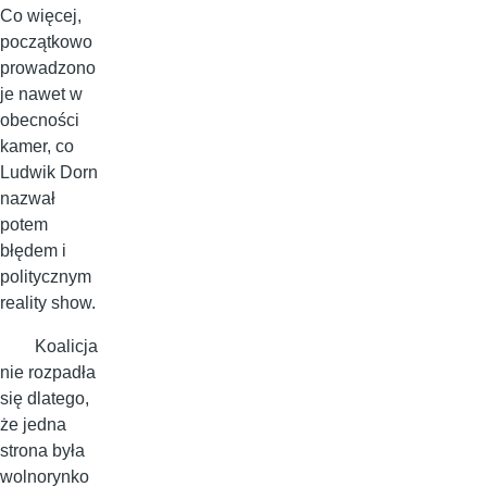
Co więcej,
początkowo
prowadzono
je nawet w
obecności
kamer, co
Ludwik Dorn
nazwał
potem
błędem i
politycznym
reality show.
Koalicja
nie rozpadła
się dlatego,
że jedna
strona była
wolnorynko