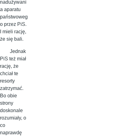
nadużywani
a aparatu
państwoweg
o przez PiS.
I mieli rację,
że się bali.
Jednak
PiS też miał
rację, że
chciał te
resorty
zatrzymać.
Bo obie
strony
doskonale
rozumiały, o
co
naprawdę