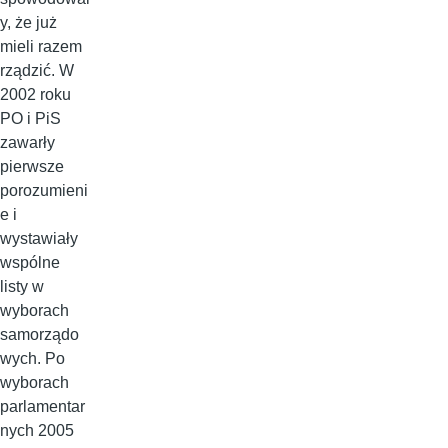
y, że już
mieli razem
rządzić. W
2002 roku
PO i PiS
zawarły
pierwsze
porozumieni
e i
wystawiały
wspólne
listy w
wyborach
samorządo
wych. Po
wyborach
parlamentar
nych 2005