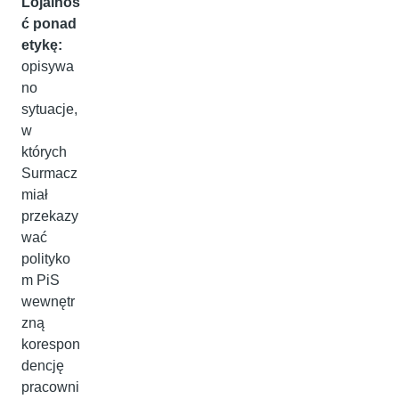
Lojalnoś
ć ponad
etykę:
opisywa
no
sytuacje,
w
których
Surmacz
miał
przekazy
wać
polityko
m PiS
wewnętr
zną
korespon
dencję
pracowni