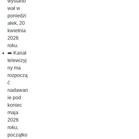
wystarto
wał w
poniedzi
ałek, 20
kwietnia
2026
roku.
➡️ Kanał
telewizyj
ny ma
rozpoczą
ć
nadawan
ie pod
koniec
maja
2026
roku,
początko