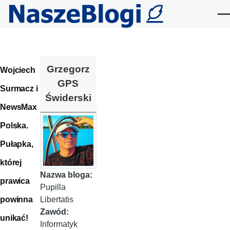
Przejdź do treści
Me
Grzegorz
Wojciech
GPS
Surmacz i
Świderski
NewsMax
Polska.
Pułapka,
której
Nazwa bloga:
prawica
Pupilla
powinna
Libertatis
Zawód:
unikać!
Informatyk