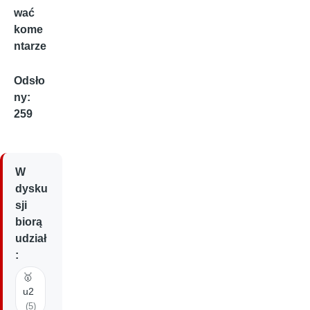
wać
kome
ntarze
Odsło
ny:
259
W
dysku
sji
biorą
udział
:
🥇
u2
(5)