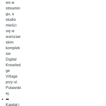
wo w
streamin
gu, a
studio
mieści
się w
warszaw
skim
komplek
sie
Digital
Knowled
ge
Village
przy ul.
Puławski
ej.
➡️
Kapitał i