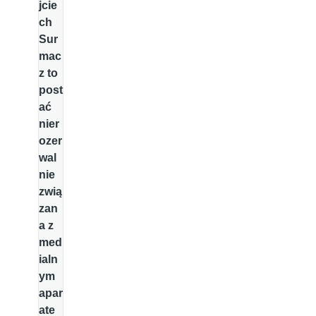
jcie
ch
Sur
mac
z to
post
ać
nier
ozer
wal
nie
zwią
zan
a z
med
ialn
ym
apar
ate