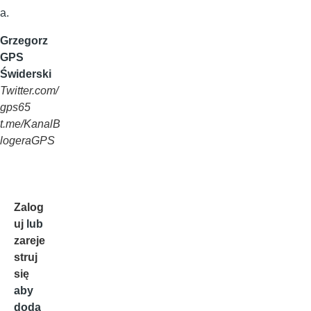
a.
Grzegorz
GPS
Świderski
Twitter.com/
gps65
t.me/KanalB
logeraGPS
Zalog
uj
lub
zareje
struj
się
aby
doda