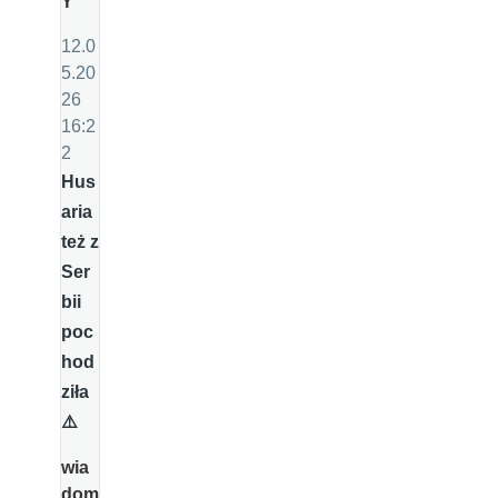
Y
12.0
5.20
26
16:2
2
Hus
aria
też z
Ser
bii
poc
hod
ziła
⚠️
wia
dom