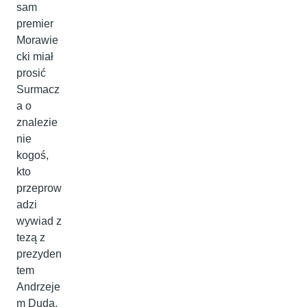
sam
premier
Morawie
cki miał
prosić
Surmacz
a o
znalezie
nie
kogoś,
kto
przeprow
adzi
wywiad z
tezą z
prezyden
tem
Andrzeje
m Dudą.