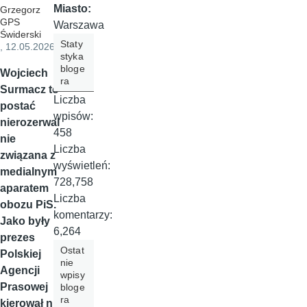
Miasto:
Grzegorz
GPS
Warszawa
Świderski
Staty
, 12.05.2026
styka
bloge
Wojciech
ra
Surmacz to
Liczba
postać
wpisów:
nierozerwal
458
nie
Liczba
związana z
wyświetleń:
medialnym
728,758
aparatem
Liczba
obozu PiS.
komentarzy:
Jako były
6,264
prezes
Ostat
Polskiej
nie
Agencji
wpisy
Prasowej
bloge
ra
kierował nią