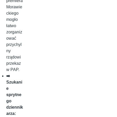
premiera
Morawie
ckiego
mogło
łatwo
zorganiz
ować
przychyl
ny
rządowi
przekaz
w PAP.
➡️
Szukani
e
sprytne
go
dziennik
arza: