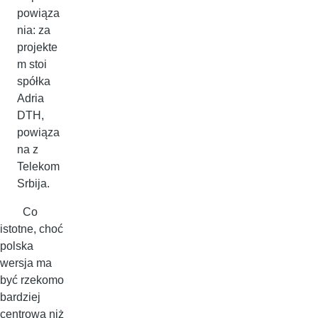
powiąza
nia: za
projekte
m stoi
spółka
Adria
DTH,
powiąza
na z
Telekom
Srbija.
Co
istotne, choć
polska
wersja ma
być rzekomo
bardziej
centrowa niż