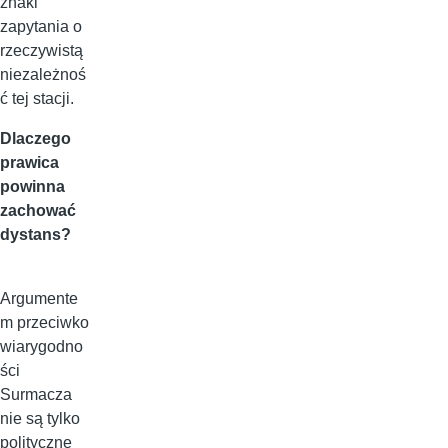
znaki
zapytania o
rzeczywistą
niezależnoś
ć tej stacji.
Dlaczego
prawica
powinna
zachować
dystans?
Argumente
m przeciwko
wiarygodno
ści
Surmacza
nie są tylko
polityczne