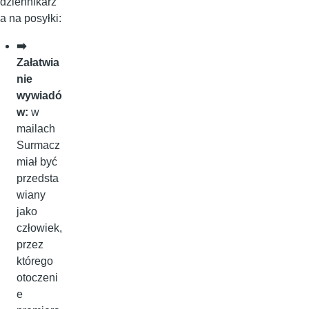
dziennikarz
a na posyłki:
➡️
Załatwia
nie
wywiadó
w:
w
mailach
Surmacz
miał być
przedsta
wiany
jako
człowiek,
przez
którego
otoczeni
e