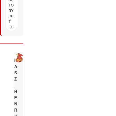
TO
RY
DE
T
(1)
N
A
S
Z
_
H
E
N
R