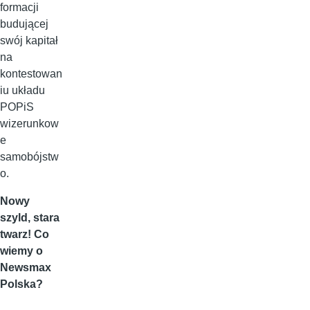
formacji
budującej
swój kapitał
na
kontestowan
iu układu
POPiS
wizerunkow
e
samobójstw
o.
Nowy
szyld, stara
twarz! Co
wiemy o
Newsmax
Polska?