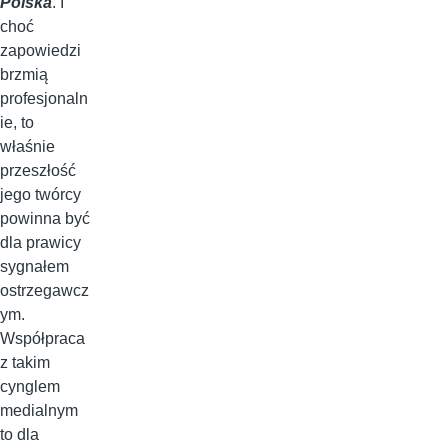
Polska
. I
choć
zapowiedzi
brzmią
profesjonaln
ie, to
właśnie
przeszłość
jego twórcy
powinna być
dla prawicy
sygnałem
ostrzegawcz
ym.
Współpraca
z takim
cynglem
medialnym
to dla