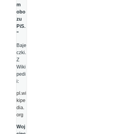
m
obo
zu
PiS.
"
Baje
czki.
Z
Wiki
pedi
i:
pl.wi
kipe
dia.
org
Woj
ciec