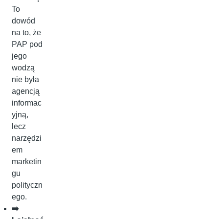
To
dowód
na to, że
PAP pod
jego
wodzą
nie była
agencją
informac
yjną,
lecz
narzędzi
em
marketin
gu
polityczn
ego.
➡️