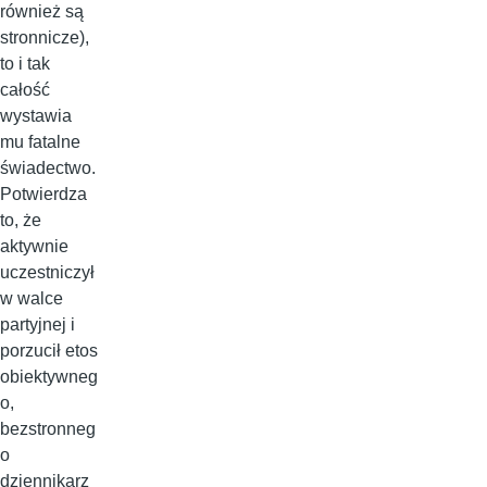
również są
stronnicze),
to i tak
całość
wystawia
mu fatalne
świadectwo.
Potwierdza
to, że
aktywnie
uczestniczył
w walce
partyjnej i
porzucił etos
obiektywneg
o,
bezstronneg
o
dziennikarz