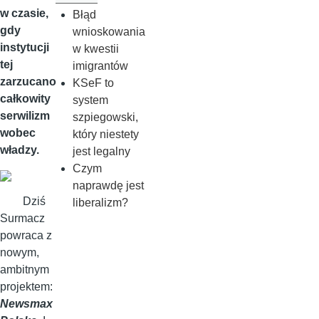
w czasie,
Błąd
gdy
wnioskowania
instytucji
w kwestii
tej
imigrantów
zarzucano
KSeF to
całkowity
system
serwilizm
szpiegowski,
wobec
który niestety
władzy.
jest legalny
Czym
naprawdę jest
Dziś
liberalizm?
Surmacz
powraca z
nowym,
ambitnym
projektem:
Newsmax