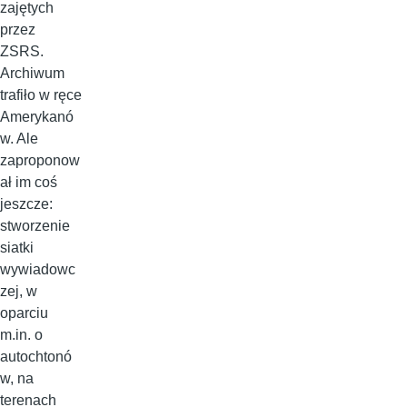
zajętych
przez
ZSRS.
Archiwum
trafiło w ręce
Amerykanó
w. Ale
zaproponow
ał im coś
jeszcze:
stworzenie
siatki
wywiadowc
zej, w
oparciu
m.in. o
autochtonó
w, na
terenach