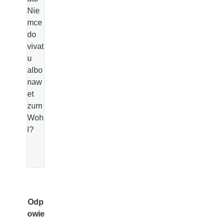
Nie
mce
do
vivat
u
albo
naw
et
zum
Woh
l?
Odp
owie