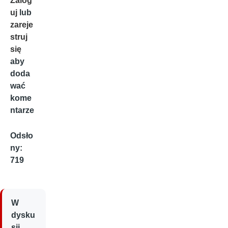
Zalog
uj
lub
zareje
struj
się
aby
doda
wać
kome
ntarze
Odsło
ny:
719
W
dysku
sji