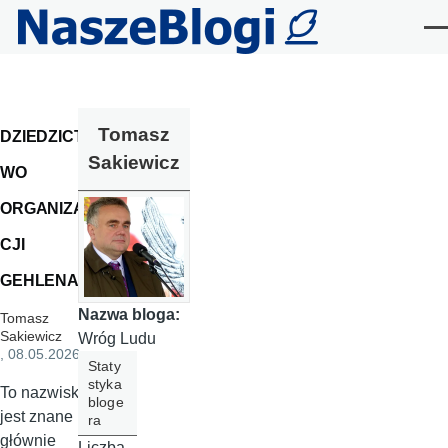
Przejdź do treści
Me
Tomasz
DZIEDZICT
Sakiewicz
WO
ORGANIZA
CJI
GEHLENA
Nazwa bloga:
Tomasz
Sakiewicz
Wróg Ludu
, 08.05.2026
Staty
styka
To nazwisko
bloge
jest znane
ra
głównie
Liczba