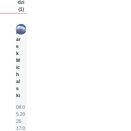
dzi
(1)
M
ar
e
k
M
ic
h
al
s
ki
08.0
5.20
26
17:0