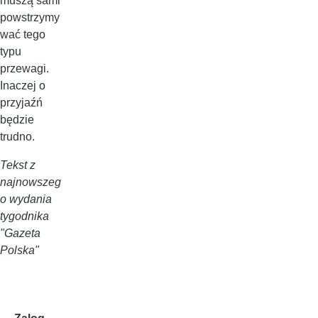
muszą sami
powstrzymy
wać tego
typu
przewagi.
Inaczej o
przyjaźń
będzie
trudno.
Tekst z
najnowszeg
o wydania
tygodnika
"Gazeta
Polska"