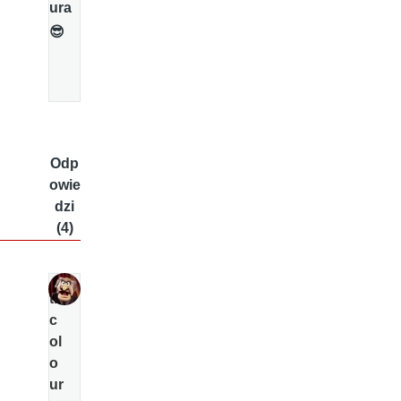
ura
😎
Odp
owie
dzi
(4)
tri
c
ol
o
ur