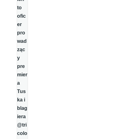
to
ofic
er
pro
wad
ząc
y
pre
mier
a
Tus
ka i
blag
iera
@tri
colo