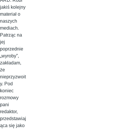
ARD. Robi
jakiś kolejny
materiał o
naszych
mediach.
Patrząc na
jej
poprzednie
„wyroby”,
zakładam,
że
nieprzyzwoit
y. Pod
koniec
rozmowy
pani
redaktor,
przedstawiaj
ąca się jako