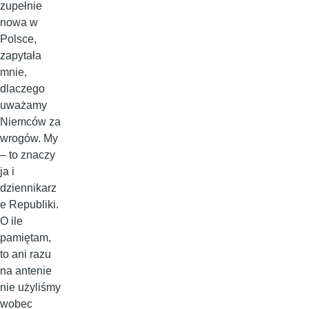
zupełnie
nowa w
Polsce,
zapytała
mnie,
dlaczego
uważamy
Niemców za
wrogów. My
– to znaczy
ja i
dziennikarz
e Republiki.
O ile
pamiętam,
to ani razu
na antenie
nie użyliśmy
wobec