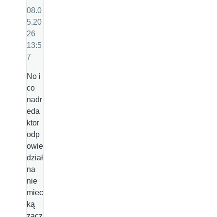
08.0
5.20
26
13:5
7
No i
co
nadr
eda
ktor
odp
owie
dział
na
nie
miec
ką
zacz