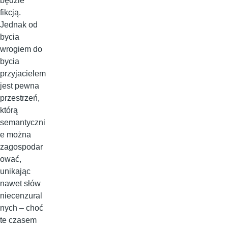
będzie
fikcją.
Jednak od
bycia
wrogiem do
bycia
przyjacielem
jest pewna
przestrzeń,
którą
semantyczni
e można
zagospodar
ować,
unikając
nawet słów
niecenzural
nych – choć
te czasem