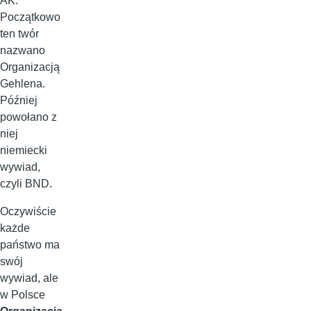
AK.
Początkowo
ten twór
nazwano
Organizacją
Gehlena.
Później
powołano z
niej
niemiecki
wywiad,
czyli BND.
Oczywiście
każde
państwo ma
swój
wywiad, ale
w Polsce