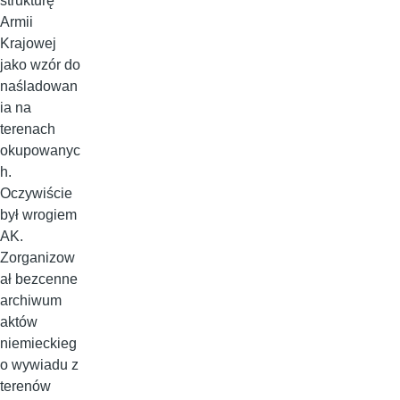
strukturę
Armii
Krajowej
jako wzór do
naśladowan
ia na
terenach
okupowanyc
h.
Oczywiście
był wrogiem
AK.
Zorganizow
ał bezcenne
archiwum
aktów
niemieckieg
o wywiadu z
terenów