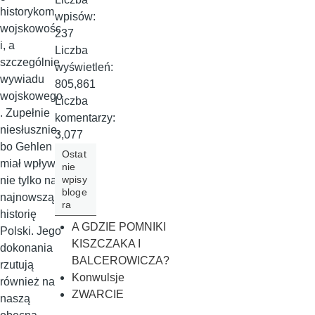
historykom
wpisów:
wojskowośc
237
i, a
Liczba
szczególnie
wyświetleń:
wywiadu
805,861
wojskowego
Liczba
. Zupełnie
komentarzy:
niesłusznie,
3,077
bo Gehlen
Ostat
miał wpływ
nie
wpisy
nie tylko na
bloge
najnowszą
ra
historię
A GDZIE POMNIKI
Polski. Jego
KISZCZAKA I
dokonania
BALCEROWICZA?
rzutują
Konwulsje
również na
ZWARCIE
naszą