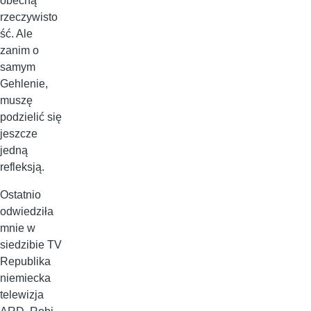
obecną
rzeczywisto
ść. Ale
zanim o
samym
Gehlenie,
muszę
podzielić się
jeszcze
jedną
refleksją.
Ostatnio
odwiedziła
mnie w
siedzibie TV
Republika
niemiecka
telewizja