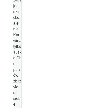
zacy
jne
dzie
cko,
ale
nie
Kor
wina
tylko
Tusk
a.Ob
u
pan
ów
zbliż
yła
do
siebi
e