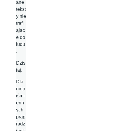
ane
tekst
y nie
trafi
ając
e do
ludu
.
Dzis
iaj.
Dla
niep
iśmi
enn
ych
prap
radz
iadk