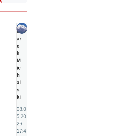
M
ar
e
k
M
ic
h
al
s
ki
08.0
5.20
26
17:4