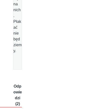
na
nich
.
Płak
ać
nie
będ
ziem
y.
Odp
owie
dzi
(2)