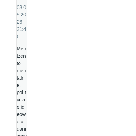
08.0
5.20
26
21:4
6
Men
tzen
to
men
taln
e,
polit
yczn
e,id
eow
e,or
gani