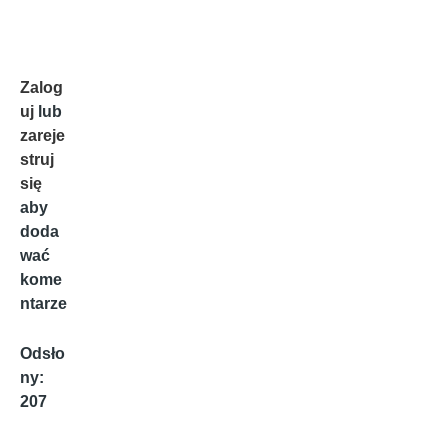
Zalog
uj
lub
zareje
struj
się
aby
doda
wać
kome
ntarze
Odsło
ny:
207