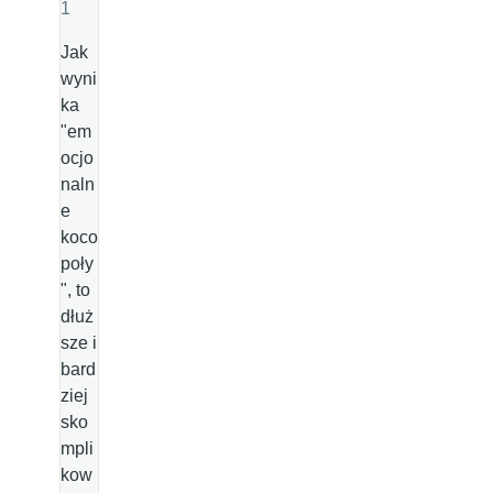
1
Jak
wyni
ka
"em
ocjo
naln
e
koco
poły
", to
dłuż
sze i
bard
ziej
sko
mpli
kow