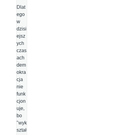
Dlat
ego
w
dzisi
ejsz
ych
czas
ach
dem
okra
cja
nie
funk
cjon
uje,
bo
"wyk
ształ