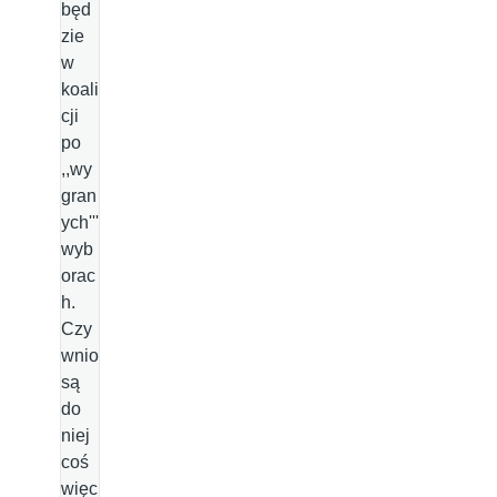
będ
zie
w
koali
cji
po
,,wy
gran
ych'''
wyb
orac
h.
Czy
wnio
są
do
niej
coś
więc