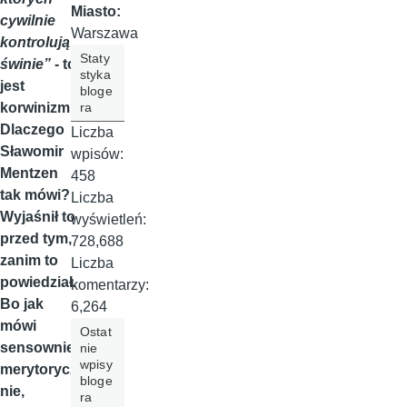
Miasto:
cywilnie
Warszawa
kontrolują
Staty
świnie”
- to
styka
jest
bloge
ra
korwinizm.
Dlaczego
Liczba
Sławomir
wpisów:
Mentzen
458
tak mówi?
Liczba
Wyjaśnił to
wyświetleń:
przed tym,
728,688
zanim to
Liczba
powiedział.
komentarzy:
Bo jak
6,264
mówi
Ostat
sensownie,
nie
wpisy
merytorycz
bloge
nie,
ra