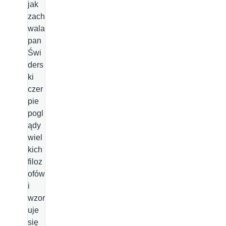
jak
zach
wala
pan
Świ
ders
ki
czer
pie
pogl
ądy
wiel
kich
filoz
ofów
i
wzor
uje
się