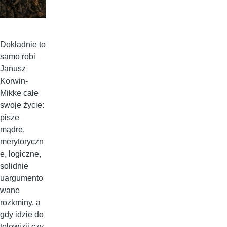
Dokładnie to
samo robi
Janusz
Korwin-
Mikke całe
swoje życie:
pisze
mądre,
merytoryczn
e, logiczne,
solidnie
uargumento
wane
rozkminy, a
gdy idzie do
telewizji czy