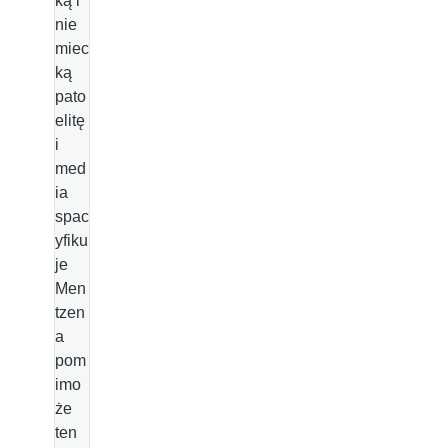
ką i
nie
miec
ką
pato
elitę
i
med
ia
spac
yfiku
je
Men
tzen
a
pom
imo
że
ten