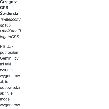
Grzegorz
GPS
Świderski
Twitter.com/
gps65
t.me/KanalB
logeraGPS
PS. Jak
poprosiłem
Gemini, by
mi taki
rysunek
wygenerow
ał, to
odpowiedzi
ał: "Nie
mogę
wygenerow