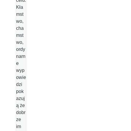
celu.
Kła
mst
wo,
cha
mst
wo,
ordy
narn
e
wyp
owie
dzi
pok
azuj
ą że
dobr
ze
im