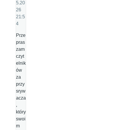
5.20
26
21:5
4
Prze
pras
zam
czyt
elnik
ów
za
przy
sryw
acza
,
który
swoi
m