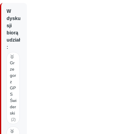
W
dysku
sji
biorą
udział
:
🥇
Gr
ze
gor
z
GP
S
Świ
der
ski
(2)
🥈