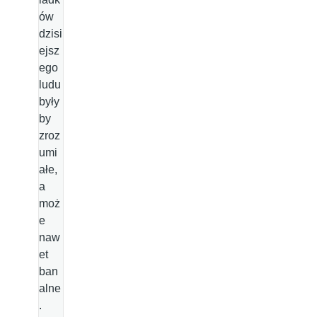
ów
dzisi
ejsz
ego
ludu
były
by
zroz
umi
ałe,
a
moż
e
naw
et
ban
alne
.