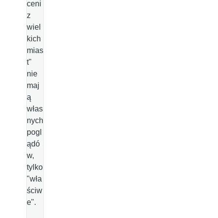
ceni
z
wiel
kich
mias
t"
nie
maj
ą
włas
nych
pogl
ądó
w,
tylko
"wła
ściw
e".