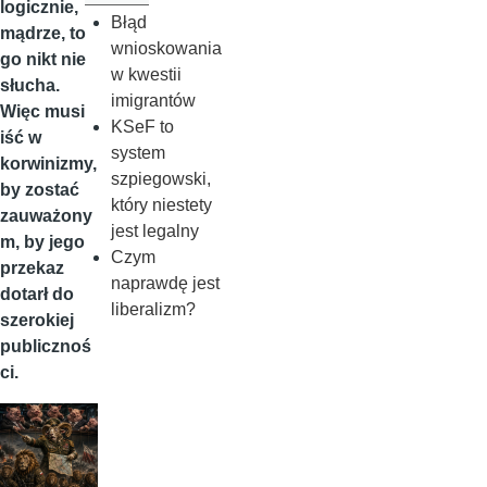
logicznie,
Błąd
mądrze, to
wnioskowania
go nikt nie
w kwestii
słucha.
imigrantów
Więc musi
KSeF to
iść w
system
korwinizmy,
szpiegowski,
by zostać
który niestety
zauważony
jest legalny
m, by jego
Czym
przekaz
naprawdę jest
dotarł do
liberalizm?
szerokiej
publicznoś
ci.