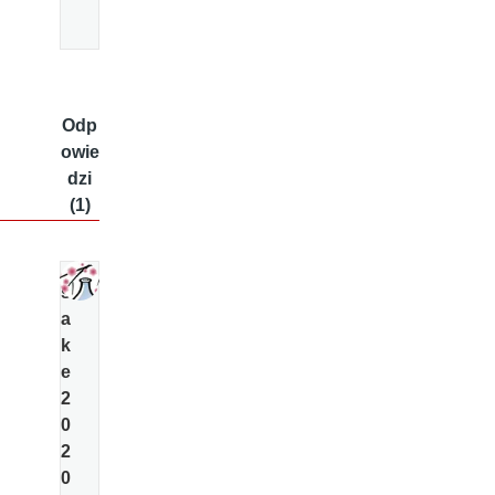
Odp
owie
dzi
(1)
s
a
k
e
2
0
2
0