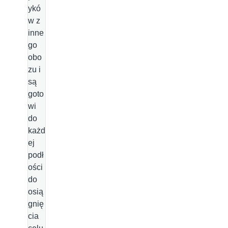
ykó
w z
inne
go
obo
zu i
są
goto
wi
do
każd
ej
podł
ości
do
osią
gnię
cia