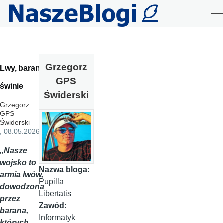
Przejdź do treści
Me
Grzegorz
Lwy, baran i
GPS
świnie
Świderski
Grzegorz
GPS
Świderski
, 08.05.2026
„Nasze
wojsko to
Nazwa bloga:
armia lwów,
Pupilla
dowodzona
Libertatis
przez
Zawód:
barana,
Informatyk
których