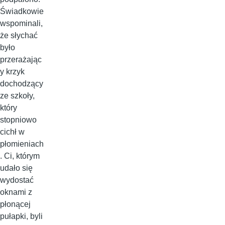
Świadkowie
wspominali,
że słychać
było
przerażając
y krzyk
dochodzący
ze szkoły,
który
stopniowo
cichł w
płomieniach
. Ci, którym
udało się
wydostać
oknami z
płonącej
pułapki, byli