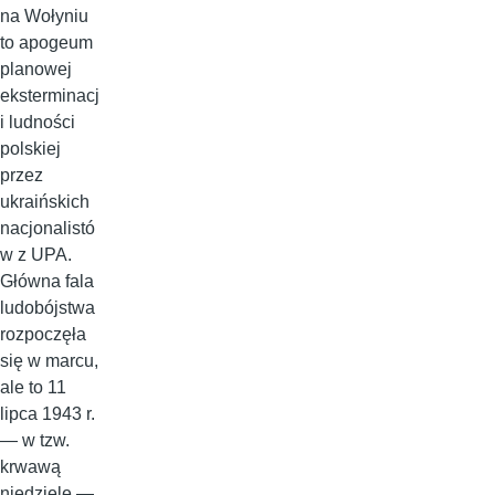
na Wołyniu
to apogeum
planowej
eksterminacj
i ludności
polskiej
przez
ukraińskich
nacjonalistó
w z UPA.
Główna fala
ludobójstwa
rozpoczęła
się w marcu,
ale to 11
lipca 1943 r.
— w tzw.
krwawą
niedzielę —