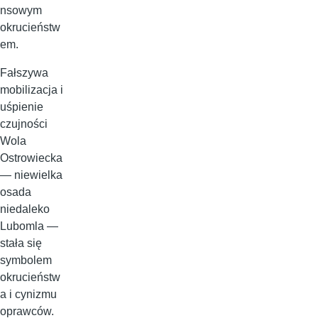
nsowym
okrucieństw
em.
Fałszywa
mobilizacja i
uśpienie
czujności
Wola
Ostrowiecka
— niewielka
osada
niedaleko
Lubomla —
stała się
symbolem
okrucieństw
a i cynizmu
oprawców.