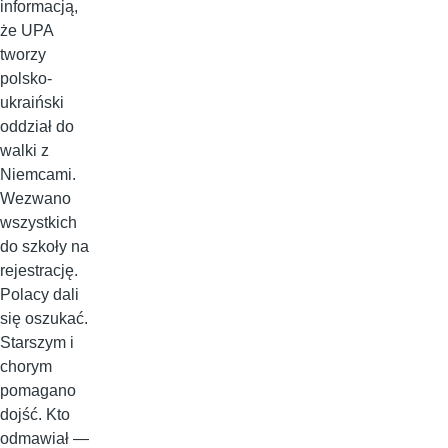
informacją,
że UPA
tworzy
polsko-
ukraiński
oddział do
walki z
Niemcami.
Wezwano
wszystkich
do szkoły na
rejestrację.
Polacy dali
się oszukać.
Starszym i
chorym
pomagano
dojść. Kto
odmawiał —