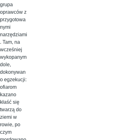
grupa
oprawców z
przygotowa
nymi
narzędziami
. Tam, na
wcześniej
wykopanym
dole,
dokonywan
o egzekucji:
ofiarom
kazano
kłaść się
twarzą do
ziemi w
rowie, po
czym
mordowano