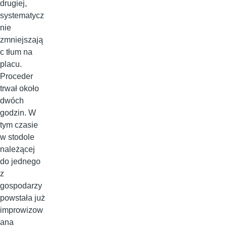
drugiej,
systematycz
nie
zmniejszają
c tłum na
placu.
Proceder
trwał około
dwóch
godzin. W
tym czasie
w stodole
należącej
do jednego
z
gospodarzy
powstała już
improwizow
ana