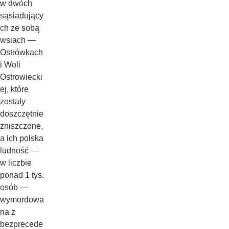
w dwóch
sąsiadujący
ch ze sobą
wsiach —
Ostrówkach
i Woli
Ostrowiecki
ej, które
zostały
doszczętnie
zniszczone,
a ich polska
ludność —
w liczbie
ponad 1 tys.
osób —
wymordowa
na z
bezprecede