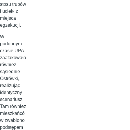
stosu trupów
i uciekł z
miejsca
egzekucji.
W
podobnym
czasie UPA
zaatakowała
również
sąsiednie
Ostrówki,
realizując
identyczny
scenariusz.
Tam również
mieszkańcó
w zwabiono
podstępem