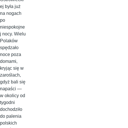
ej była już
na nogach
po
niespokojne
j nocy. Wielu
Polaków
spędzało
noce poza
domami,
kryjąc się w
zaroślach,
gdyż bali się
napaści —
w okolicy od
tygodni
dochodziło
do palenia
polskich