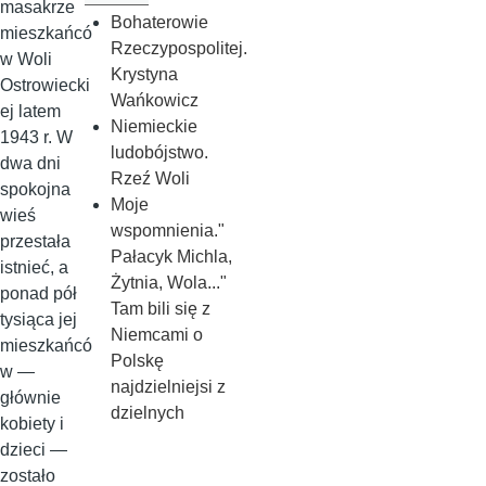
masakrze
Bohaterowie
mieszkańcó
Rzeczypospolitej.
w Woli
Krystyna
Ostrowiecki
Wańkowicz
ej latem
Niemieckie
1943 r. W
ludobójstwo.
dwa dni
Rzeź Woli
spokojna
Moje
wieś
wspomnienia."
przestała
Pałacyk Michla,
istnieć, a
Żytnia, Wola..."
ponad pół
Tam bili się z
tysiąca jej
Niemcami o
mieszkańcó
Polskę
w —
najdzielniejsi z
głównie
dzielnych
kobiety i
dzieci —
zostało