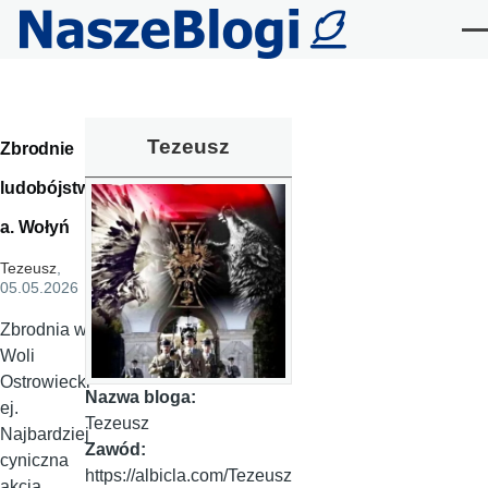
Przejdź do treści
Me
Tezeusz
Zbrodnie
ludobójstw
a. Wołyń
Tezeusz
,
05.05.2026
Zbrodnia w
Woli
Ostrowiecki
Nazwa bloga:
ej.
Tezeusz
Najbardziej
Zawód:
cyniczna
https://albicla.com/Tezeusz
akcja