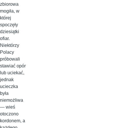
zbiorowa
mogiła, w
której
spoczęły
dziesiątki
ofiar.
Niektórzy
Polacy
próbowali
stawiać opór
lub uciekać,
jednak
ucieczka
była
niemożliwa
— wieś
otoczono
kordonem, a
każdego