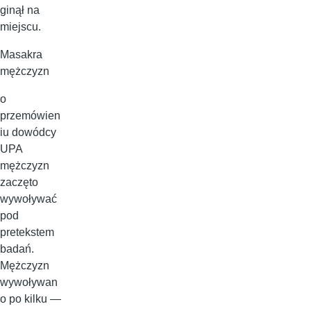
ginął na
miejscu.
Masakra
mężczyzn
o
przemówien
iu dowódcy
UPA
mężczyzn
zaczęto
wywoływać
pod
pretekstem
badań.
Mężczyzn
wywoływan
o po kilku —