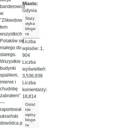
Miasto:
banderowcó
Gdynia
w
Staty
"Zlikwidowa
styka
łem
bloge
ra
wszystkich
Polaków od
Liczba
małego do
wpisów:
1,
starego.
904
Wszystkie
Liczba
budynki
wyświetleń:
spaliłem,
3,536,938
mienie i
Liczba
chudobę
komentarzy:
zabrałem"
18,814
—
Ostat
raportował
nie
wpisy
ukraiński
bloge
dowódca po
ra