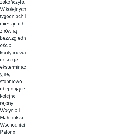
zakończyła.
W kolejnych
tygodniach i
miesiącach
z równą
bezwzględn
ością
kontynuowa
no akcje
eksterminac
yjne,
stopniowo
obejmujące
kolejne
rejony
Wołynia i
Małopolski
Wschodniej.
Palono