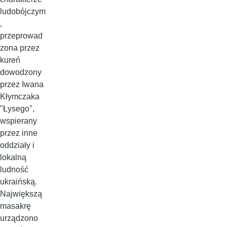
ludobójczym
,
przeprowad
zona przez
kureń
dowodzony
przez Iwana
Kłymczaka
"Łysego",
wspierany
przez inne
oddziały i
lokalną
ludność
ukraińską.
Największą
masakrę
urządzono