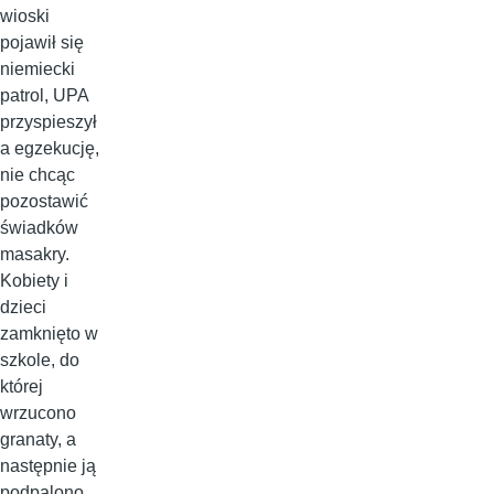
wioski
pojawił się
niemiecki
patrol, UPA
przyspieszył
a egzekucję,
nie chcąc
pozostawić
świadków
masakry.
Kobiety i
dzieci
zamknięto w
szkole, do
której
wrzucono
granaty, a
następnie ją
podpalono.