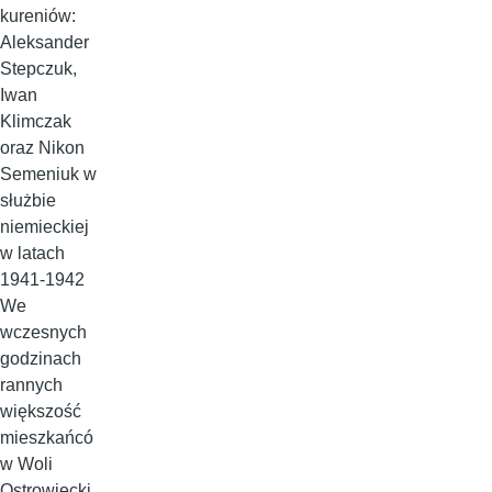
kureniów:
Aleksander
Stepczuk,
Iwan
Klimczak
oraz Nikon
Semeniuk w
służbie
niemieckiej
w latach
1941-1942
We
wczesnych
godzinach
rannych
większość
mieszkańcó
w Woli
Ostrowiecki