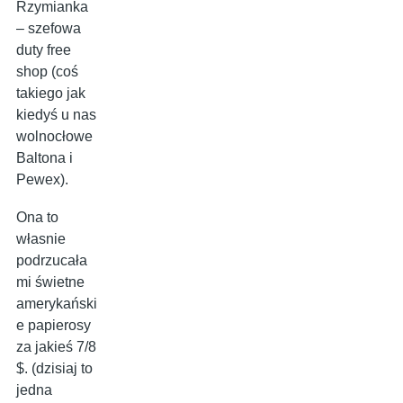
Rzymianka
– szefowa
duty free
shop (coś
takiego jak
kiedyś u nas
wolnocłowe
Baltona i
Pewex).
Ona to
własnie
podrzucała
mi świetne
amerykański
e papierosy
za jakieś 7/8
$. (dzisiaj to
jedna