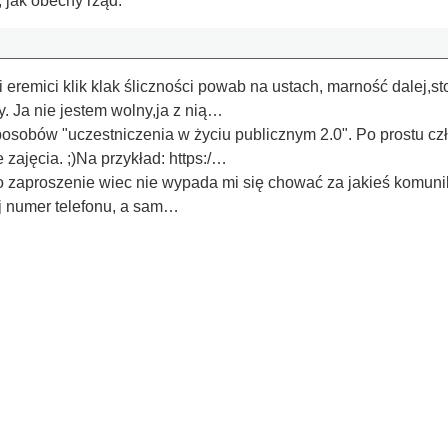
 jak obecny rząd.
eremici klik klak śliczności powab na ustach, marność dalej,st
y. Ja nie jestem wolny,ja z nią…
posobów "uczestniczenia w życiu publicznym 2.0". Po prostu cz
 zajęcia. ;)Na przykład: https:/…
o zaproszenie wiec nie wypada mi się chować za jakieś komuni
j numer telefonu, a sam…