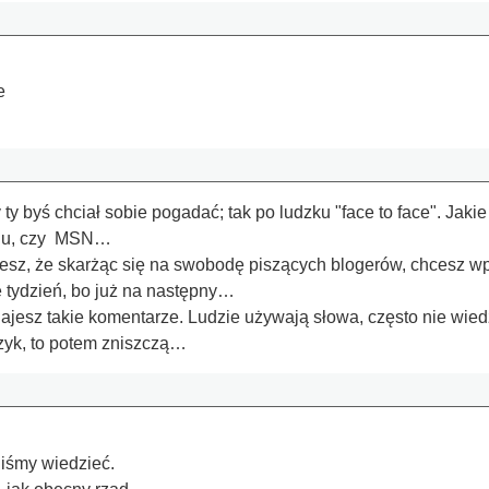
e
ty byś chciał sobie pogadać; tak po ludzku "face to face". Jak
adu, czy MSN…
esz, że skarżąc się na swobodę piszących blogerów, chcesz w
e tydzień, bo już na następny…
jesz takie komentarze. Ludzie używają słowa, często nie wiedzą
ęzyk, to potem zniszczą…
iśmy wiedzieć.