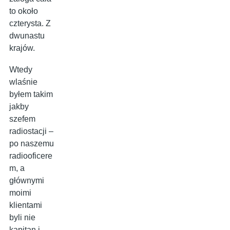
to około
czterysta. Z
dwunastu
krajów.
Wtedy
wlaśnie
byłem takim
jakby
szefem
radiostacji –
po naszemu
radiooficere
m, a
głównymi
moimi
klientami
byli nie
kapitan i