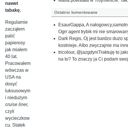
Mafia powstała w Trójmieście. Tak,
nawet
tabakę.
Ostatnio komentowane
Regularnie
EsaurGappa
,
A nałogowcy,samotni 
zacząłem
Ogrr agent trybik mi nie smarowan
palić
Dark Regis
,
Oj jest bardzo dużo s
papierosy
kostnieje. Albo zwyczajnie ma inne
jak miałem
tricolour
,
@jazgdyniTraktuję to jak
40 lat.
na to? To znaczy ja Ci podam swo
Pracowałem
wówczas w
USA na
dosyć
luksusowym
i niedużym
cruise liner,
czyli
wycieczkow
cu. Statek