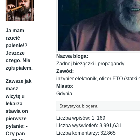
Ja mam
rzucić
palenie!?
Jeszcze
Nazwa bloga:
czego. Nie
Żadnej bieżączki i propagandy
zgłupiałem.
Zawód:
inżynier elektronik, oficer ETO (statk
Zawsze jak
Miasto:
masz
Gdynia
wizytę u
lekarza
Statystyka blogera
stawia on
Liczba wpisów:
1, 169
pierwsze
Liczba wyświetleń:
8,991,631
pytanie: -
Liczba komentarzy:
32,865
Czy pan