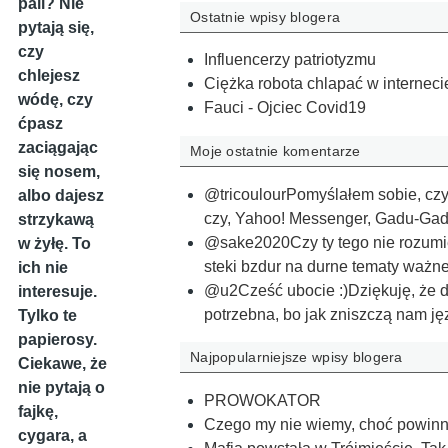
pali? Nie
Ostatnie wpisy blogera
pytają się,
czy
Influencerzy patriotyzmu
chlejesz
Ciężka robota chlapać w interneci
wódę, czy
Fauci - Ojciec Covid19
ćpasz
zaciągając
Moje ostatnie komentarze
się nosem,
@tricoulourPomyślałem sobie, czy 
albo dajesz
czy, Yahoo! Messenger, Gadu-G
strzykawą
@sake2020Czy ty tego nie rozumi
w żyłę. To
steki bzdur na durne tematy ważn
ich nie
@u2Cześć ubocie :)Dziękuję, że da
interesuje.
potrzebna, bo jak zniszczą nam j
Tylko te
papierosy.
Najpopularniejsze wpisy blogera
Ciekawe, że
nie pytają o
PROWOKATOR
fajkę,
Czego my nie wiemy, choć powinn
cygara, a