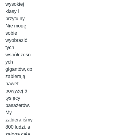
wysokiej
klasy i
przytulny.
Nie mogę
sobie
wyobrazić
tych
współczesn
ych
gigantów, co
zabierają
nawet
powyżej 5
tysięcy
pasażerów.
My
zabieraliśmy
800 ludzi, a
załoga cała