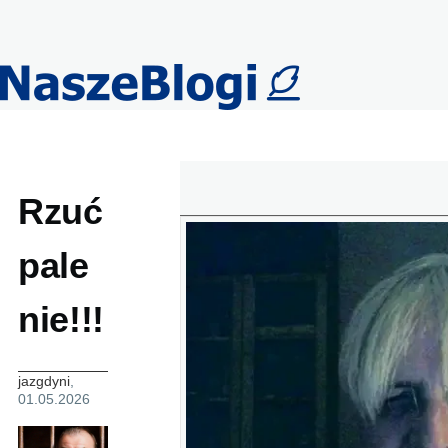
Przejdź do treści
Rzuć
pale
nie!!!
jazgdyni
,
01.05.2026