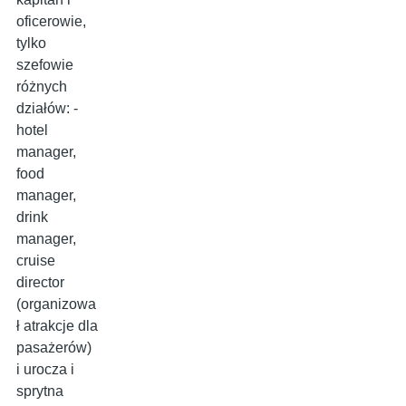
oficerowie,
tylko
szefowie
różnych
działów: -
hotel
manager,
food
manager,
drink
manager,
cruise
director
(organizowa
ł atrakcje dla
pasażerów)
i urocza i
sprytna