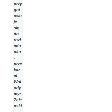
przy
got
owu
je
się
do
rozł
adu
nku
-
prze
kaz
ał
Woł
ody
myr
Zełe
nski
.
-