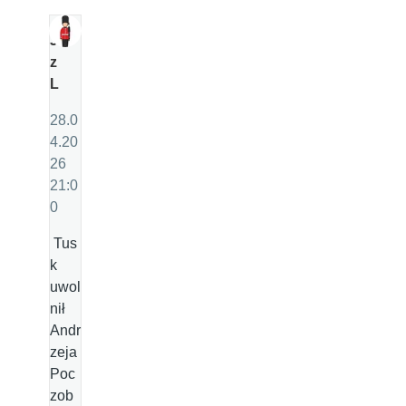
J
z
L
28.0
4.20
26
21:0
0
Tus
k
uwol
nił
Andr
zeja
Poc
zob