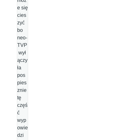
moż
e się
cies
zyć
bo
neo-
TVP
wył
ączy
ła
pos
pies
znie
tę
częś
ć
wyp
owie
dzi