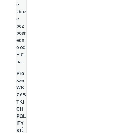
e
zboż
e
bez
pośr
edni
o od
Puti
na.
Pro
szę
WS
ZYS
TKI
CH
POL
ITY
KÓ