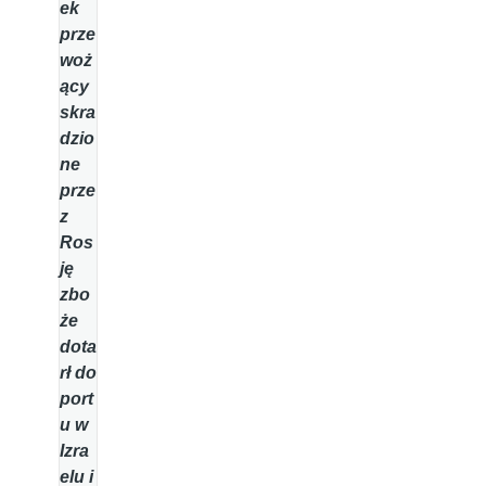
ek
prze
woż
ący
skra
dzio
ne
prze
z
Ros
ję
zbo
że
dota
rł do
port
u w
Izra
elu i