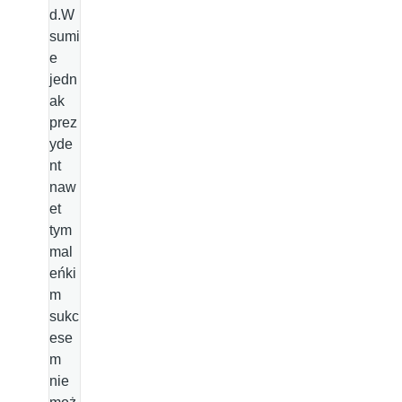
d.W
sumi
e
jedn
ak
prez
yde
nt
naw
et
tym
mal
eńki
m
sukc
ese
m
nie