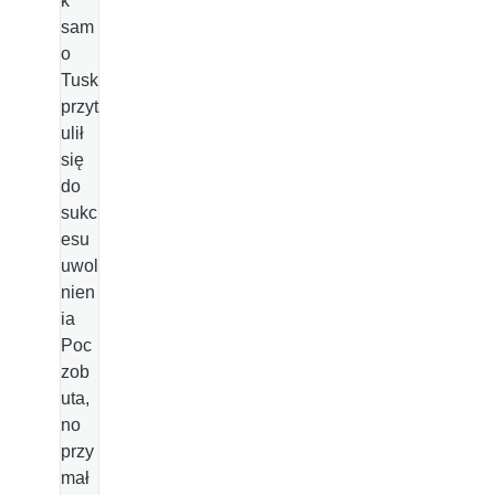
k
sam
o
Tusk
przyt
ulił
się
do
sukc
esu
uwol
nien
ia
Poc
zob
uta,
no
przy
mał