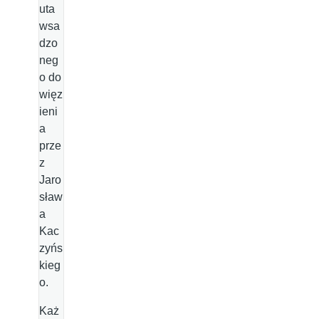
uta
wsa
dzo
neg
o do
więz
ieni
a
prze
z
Jaro
sław
a
Kac
zyńs
kieg
o.
Każ