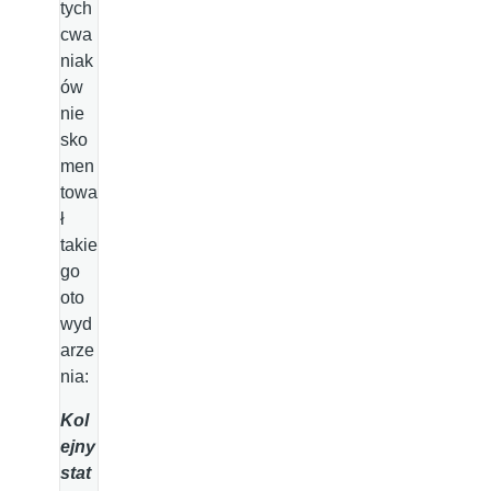
tych
cwa
niak
ów
nie
sko
men
towa
ł
takie
go
oto
wyd
arze
nia:
Kol
ejny
stat