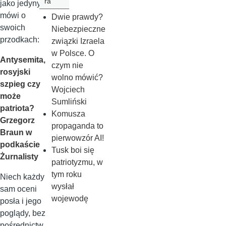
ra
jako jedyny
mówi o
Dwie prawdy?
swoich
Niebezpieczne
przodkach:
związki Izraela
w Polsce. O
Antysemita,
czym nie
rosyjski
wolno mówić?
szpieg czy
Wojciech
może
Sumliński
patriota?
Komusza
Grzegorz
propaganda to
Braun w
pierwowzór AI!
podkaście
Tusk boi się
Żurnalisty
patriotyzmu, w
tym roku
Niech każdy
wysłał
sam oceni
wojewodę
posła i jego
poglądy, bez
pośrednictw