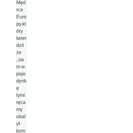
Męd
rca
Euro
py,kt
óry
twier
dził
że
,,sa
m w
poje
dynk
ę
tymi
ręca
my
obal
ył
kom