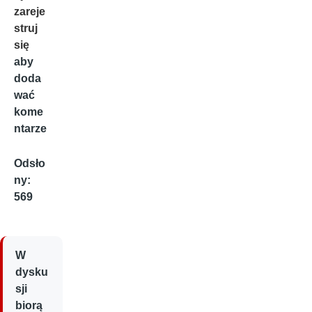
zareje
struj
się
aby
doda
wać
kome
ntarze
Odsło
ny:
569
W
dysku
sji
biorą