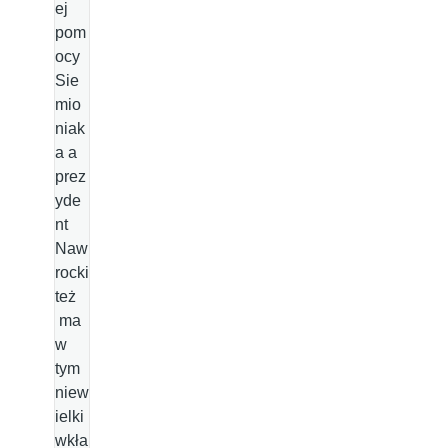
ej
pom
ocy
Sie
mio
niak
a a
prez
yde
nt
Naw
rocki
też
ma
w
tym
niew
ielki
wkła