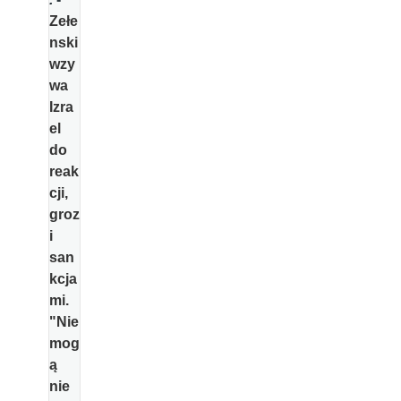
Zełe
nski
wzy
wa
Izra
el
do
reak
cji,
groz
i
san
kcja
mi.
"Nie
mog
ą
nie