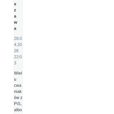
s
z
a
w
a
28.0
4.20
26
22:0
3
Wiel
u
cwa
niak
ów z
PiS,
albo