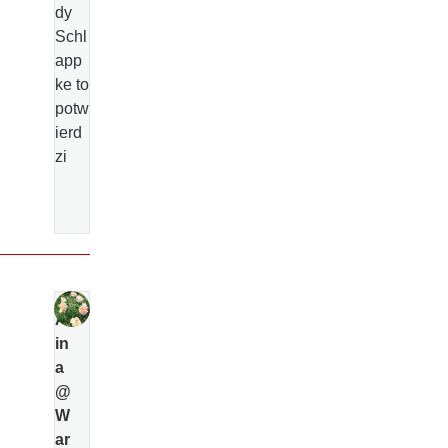
dy
Schl
app
ke to
potw
ierd
zi
Al
in
a
@
W
ar