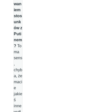
wan
iem
stos
unk
ów z
Puti
nem
?
To
ma
sens
,
chyb
a, że
maci
e
jakie
ś
inne
wytł