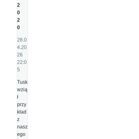
2
0
2
0
28.0
4.20
26
22:0
5
Tusk
wzią
ł
przy
kład
z
nasz
ego