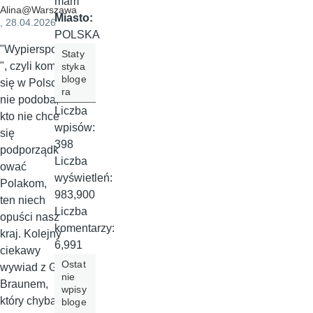
mam
Alina@Warszawa
Miasto:
, 28.04.2026
POLSKA
"Wypierspol
Staty
", czyli komu
styka
bloge
się w Polsce
ra
nie podoba,
Liczba
kto nie chce
wpisów:
się
398
podporządk
Liczba
ować
wyświetleń:
Polakom,
983,900
ten niech
Liczba
opuści nasz
komentarzy:
kraj. Kolejny
6,991
ciekawy
Ostat
wywiad z G.
nie
Braunem,
wpisy
który chyba
bloge