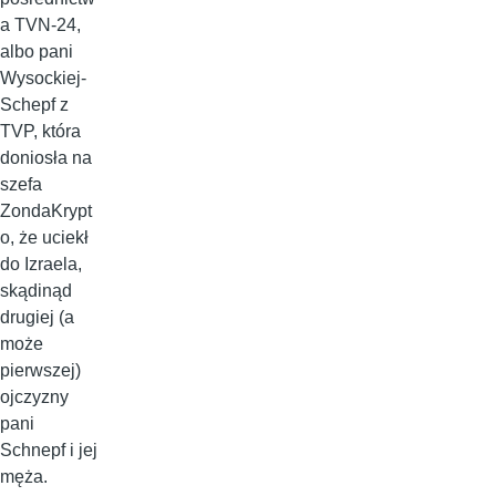
a TVN-24,
albo pani
Wysockiej-
Schepf z
TVP, która
doniosła na
szefa
ZondaKrypt
o, że uciekł
do Izraela,
skądinąd
drugiej (a
może
pierwszej)
ojczyzny
pani
Schnepf i jej
męża.