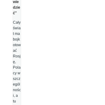
wie
dzie
ć"
Cały
świa
t ma
bojk
otow
ać
Rosj
ę,
Pola
cy w
szcz
egól
nośc
i, a
tu