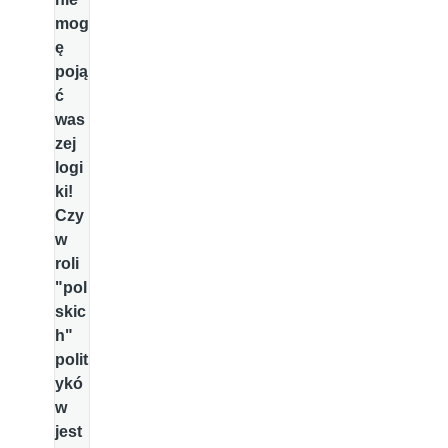
mog
ę
poją
ć
was
zej
logi
ki!
Czy
w
roli
"pol
skic
h"
polit
ykó
w
jest