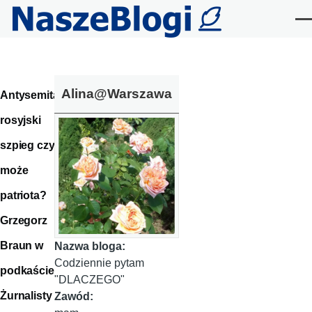
Przejdź do treści
Me
Alina@Warszawa
Antysemita,
rosyjski
szpieg czy
może
patriota?
Grzegorz
Braun w
Nazwa bloga:
Codziennie pytam
podkaście
"DLACZEGO"
Żurnalisty
Zawód: