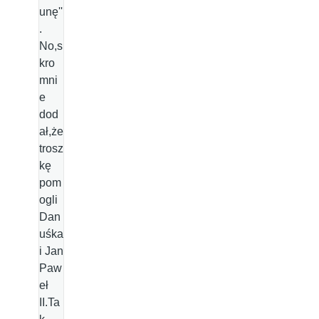
unę''
.
No,s
kro
mni
e
dod
ał,że
trosz
kę
pom
ogli
Dan
uśka
i Jan
Paw
eł
II.Ta