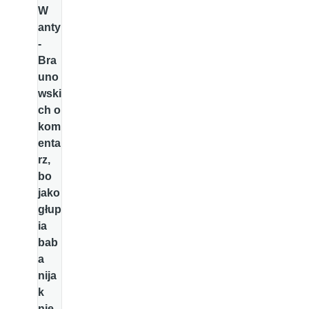
W
anty
-
Bra
uno
wski
ch o
kom
enta
rz,
bo
jako
głup
ia
bab
a
nija
k
nie