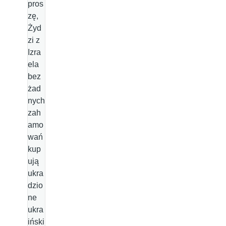
pros
zę,
Żyd
zi z
Izra
ela
bez
żad
nych
zah
amo
wań
kup
ują
ukra
dzio
ne
ukra
iński