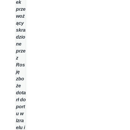
ek
prze
woż
ący
skra
dzio
ne
prze
z
Ros
ję
zbo
że
dota
rł do
port
u w
Izra
elu i