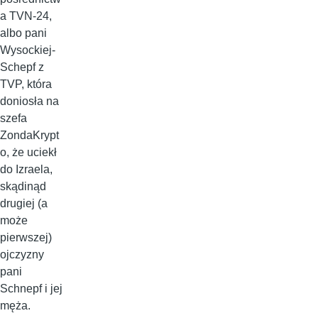
a TVN-24,
albo pani
Wysockiej-
Schepf z
TVP, która
doniosła na
szefa
ZondaKrypt
o, że uciekł
do Izraela,
skądinąd
drugiej (a
może
pierwszej)
ojczyzny
pani
Schnepf i jej
męża.