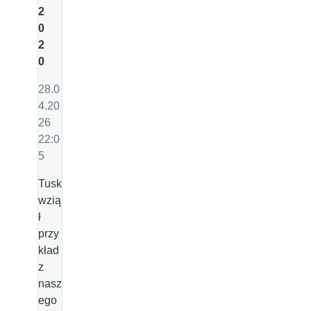
2
0
2
0
28.0
4.20
26
22:0
5
Tusk
wzią
ł
przy
kład
z
nasz
ego