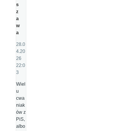
s
z
a
w
a
28.0
4.20
26
22:0
3
Wiel
u
cwa
niak
ów z
PiS,
albo