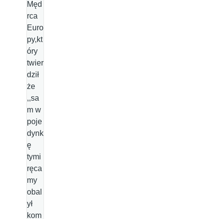
Męd
rca
Euro
py,kt
óry
twier
dził
że
,,sa
m w
poje
dynk
ę
tymi
ręca
my
obal
ył
kom