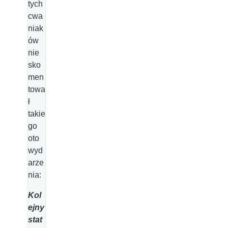
tych
cwa
niak
ów
nie
sko
men
towa
ł
takie
go
oto
wyd
arze
nia:
Kol
ejny
stat