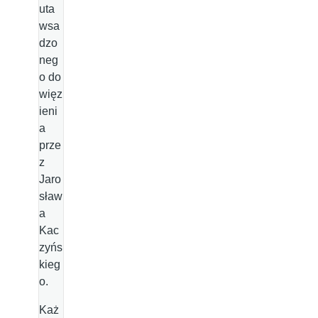
uta
wsa
dzo
neg
o do
więz
ieni
a
prze
z
Jaro
sław
a
Kac
zyńs
kieg
o.
Każ