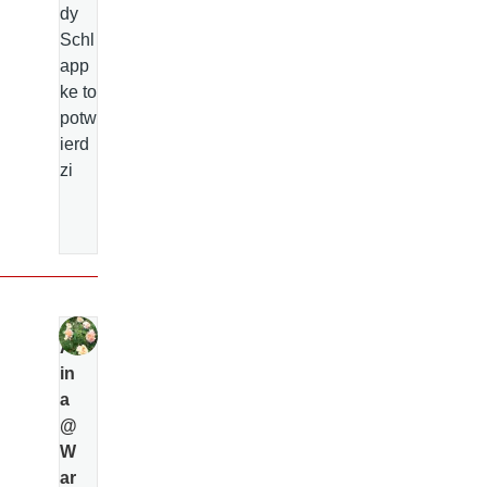
dy
Schl
app
ke to
potw
ierd
zi
Al
in
a
@
W
ar