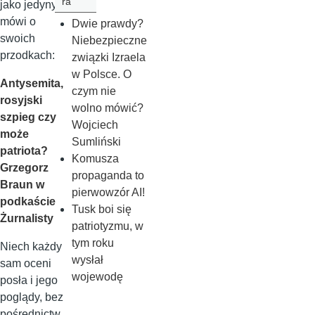
ra
jako jedyny
mówi o
Dwie prawdy?
swoich
Niebezpieczne
przodkach:
związki Izraela
w Polsce. O
Antysemita,
czym nie
rosyjski
wolno mówić?
szpieg czy
Wojciech
może
Sumliński
patriota?
Komusza
Grzegorz
propaganda to
Braun w
pierwowzór AI!
podkaście
Tusk boi się
Żurnalisty
patriotyzmu, w
tym roku
Niech każdy
wysłał
sam oceni
wojewodę
posła i jego
poglądy, bez
pośrednictw