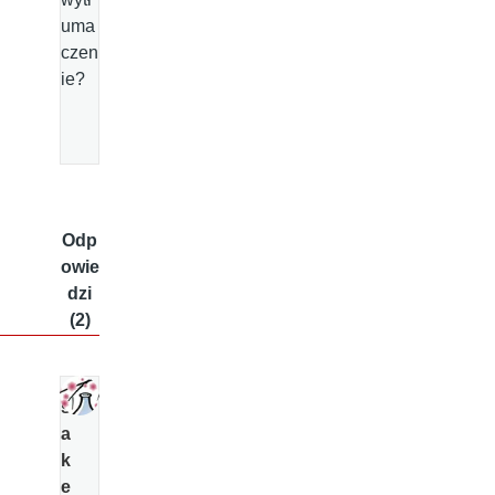
uma
czen
ie?
Odp
owie
dzi
(2)
s
a
k
e