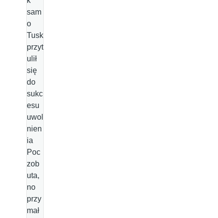
k
sam
o
Tusk
przyt
ulił
się
do
sukc
esu
uwol
nien
ia
Poc
zob
uta,
no
przy
mał