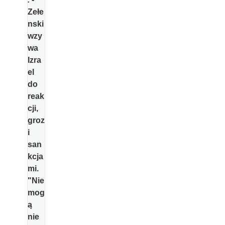
Zełe
nski
wzy
wa
Izra
el
do
reak
cji,
groz
i
san
kcja
mi.
"Nie
mog
ą
nie