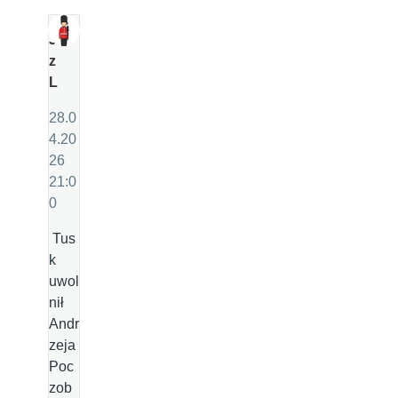
J
z
L
28.0
4.20
26
21:0
0
Tus
k
uwol
nił
Andr
zeja
Poc
zob