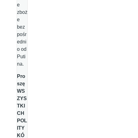
e
zboż
e
bez
pośr
edni
o od
Puti
na.
Pro
szę
WS
ZYS
TKI
CH
POL
ITY
KÓ