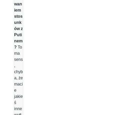
wan
iem
stos
unk
ów z
Puti
nem
?
To
ma
sens
,
chyb
a, że
maci
e
jakie
ś
inne
wytł