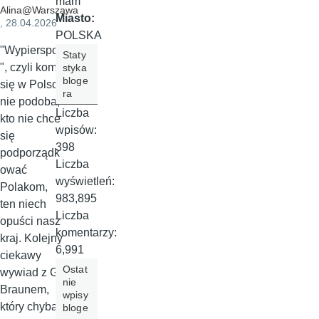
mam
Alina@Warszawa
Miasto:
, 28.04.2026
POLSKA
"Wypierspol
Staty
", czyli komu
styka
bloge
się w Polsce
ra
nie podoba,
Liczba
kto nie chce
wpisów:
się
398
podporządk
Liczba
ować
wyświetleń:
Polakom,
983,895
ten niech
Liczba
opuści nasz
komentarzy:
kraj. Kolejny
6,991
ciekawy
Ostat
wywiad z G.
nie
Braunem,
wpisy
który chyba
bloge