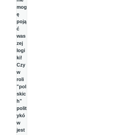
mog
ę
poją
ć
was
zej
logi
ki!
Czy
w
roli
"pol
skic
h"
polit
ykó
w
jest