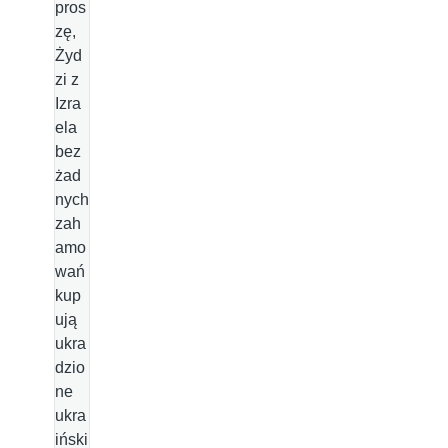
pros
zę,
Żyd
zi z
Izra
ela
bez
żad
nych
zah
amo
wań
kup
ują
ukra
dzio
ne
ukra
iński