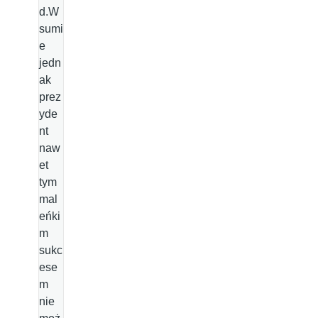
d.W
sumi
e
jedn
ak
prez
yde
nt
naw
et
tym
mal
eńki
m
sukc
ese
m
nie