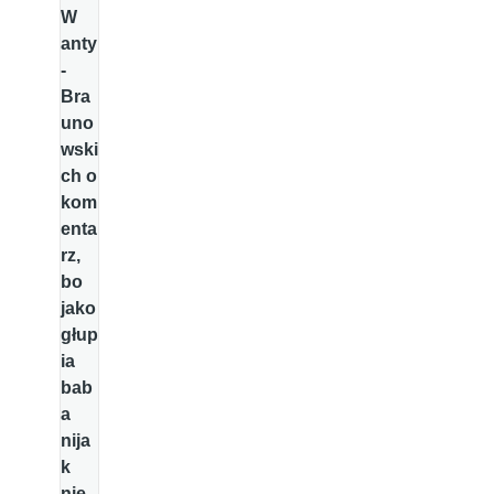
W
anty
-
Bra
uno
wski
ch o
kom
enta
rz,
bo
jako
głup
ia
bab
a
nija
k
nie