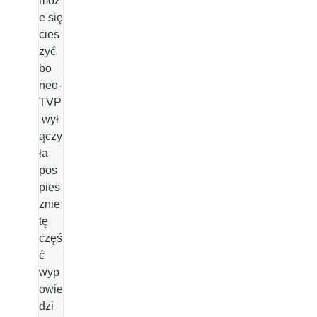
moż
e się
cies
zyć
bo
neo-
TVP
wył
ączy
ła
pos
pies
znie
tę
częś
ć
wyp
owie
dzi