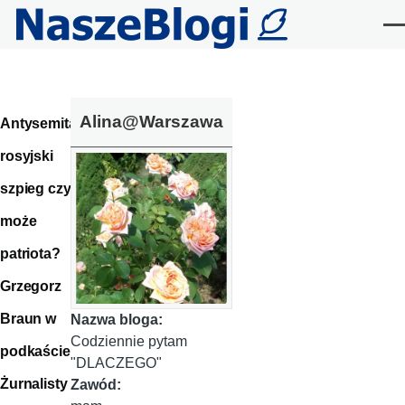
Przejdź do treści
Me
Alina@Warszawa
Antysemita,
rosyjski
szpieg czy
może
patriota?
Grzegorz
Braun w
Nazwa bloga:
Codziennie pytam
podkaście
"DLACZEGO"
Żurnalisty
Zawód: