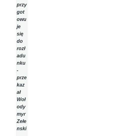
przy
got
owu
je
się
do
rozł
adu
nku
-
prze
kaz
ał
Woł
ody
myr
Zełe
nski
.
-