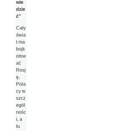
wie
dzie
ć"
Cały
świa
t ma
bojk
otow
ać
Rosj
ę,
Pola
cy w
szcz
egól
nośc
i, a
tu