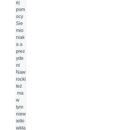
ej
pom
ocy
Sie
mio
niak
a a
prez
yde
nt
Naw
rocki
też
ma
w
tym
niew
ielki
wkła