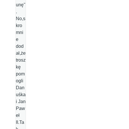
unę''
.
No,s
kro
mni
e
dod
ał,że
trosz
kę
pom
ogli
Dan
uśka
i Jan
Paw
eł
II.Ta