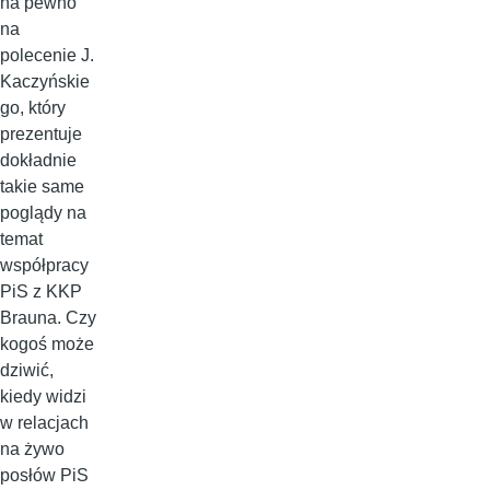
na pewno
na
polecenie J.
Kaczyńskie
go, który
prezentuje
dokładnie
takie same
poglądy na
temat
współpracy
PiS z KKP
Brauna. Czy
kogoś może
dziwić,
kiedy widzi
w relacjach
na żywo
posłów PiS