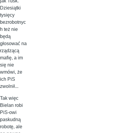
jak Tusk.
Dziesiątki
tysięcy
bezrobotnyc
h też nie
będą
głosować na
rządzącą
mafię, a im
się nie
wmówi, że
ich PiS
zwolnił...
Tak więc
Bielan robi
PiS-owi
paskudną
robotę, ale