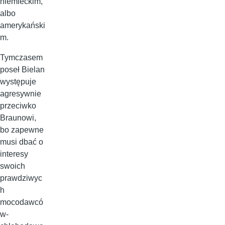
niemieckim,
albo
amerykański
m.
Tymczasem
poseł Bielan
występuje
agresywnie
przeciwko
Braunowi,
bo zapewne
musi dbać o
interesy
swoich
prawdziwyc
h
mocodawcó
w-