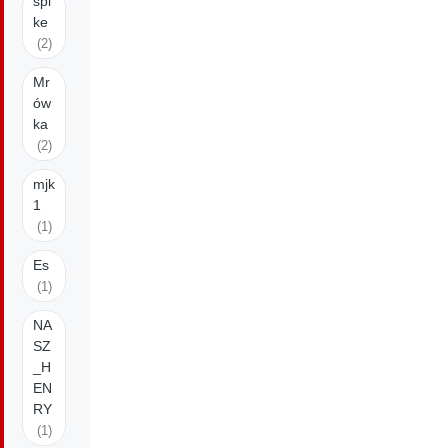
spi
ke
(2)
Mr
ów
ka
(2)
mjk
1
(1)
Es
(1)
NA
SZ
_H
EN
RY
(1)