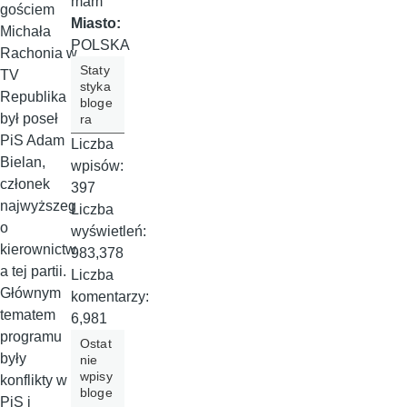
mam
gościem
Miasto:
Michała
POLSKA
Rachonia w
Staty
TV
styka
Republika
bloge
był poseł
ra
PiS Adam
Liczba
Bielan,
wpisów:
członek
397
najwyższeg
Liczba
o
wyświetleń:
kierownictw
983,378
a tej partii.
Liczba
Głównym
komentarzy:
tematem
6,981
programu
Ostat
były
nie
wpisy
konflikty w
bloge
PiS i