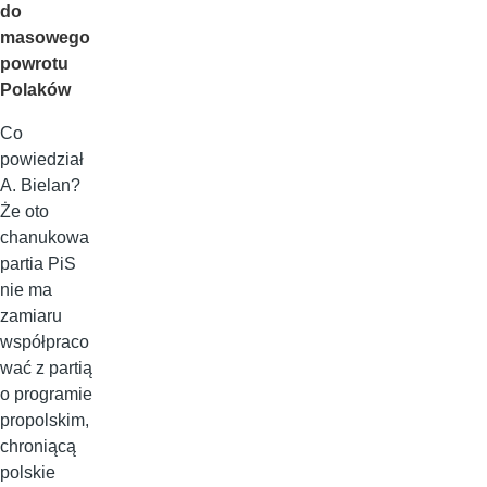
do
masowego
powrotu
Polaków
Co
powiedział
A. Bielan?
Że oto
chanukowa
partia PiS
nie ma
zamiaru
współpraco
wać z partią
o programie
propolskim,
chroniącą
polskie