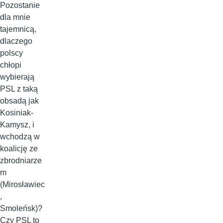
Pozostanie
dla mnie
tajemnicą,
dlaczego
polscy
chłopi
wybierają
PSL z taką
obsadą jak
Kosiniak-
Kamysz, i
wchodzą w
koalicję ze
zbrodniarze
m
(Mirosławiec
,
Smoleńsk)?
Czy PSL to