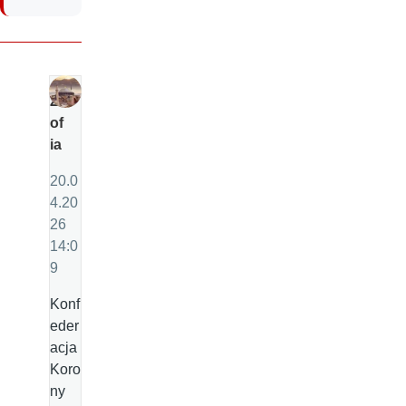
Z
of
ia
20.0
4.20
26
14:0
9
Konf
eder
acja
Koro
ny