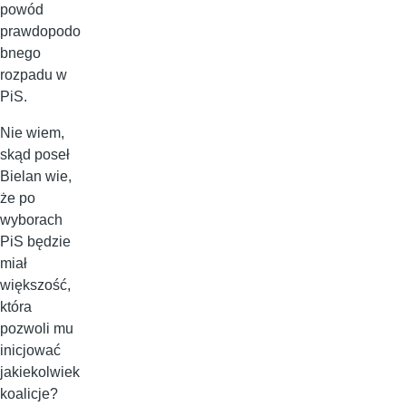
powód
prawdopodo
bnego
rozpadu w
PiS.
Nie wiem,
skąd poseł
Bielan wie,
że po
wyborach
PiS będzie
miał
większość,
która
pozwoli mu
inicjować
jakiekolwiek
koalicje?