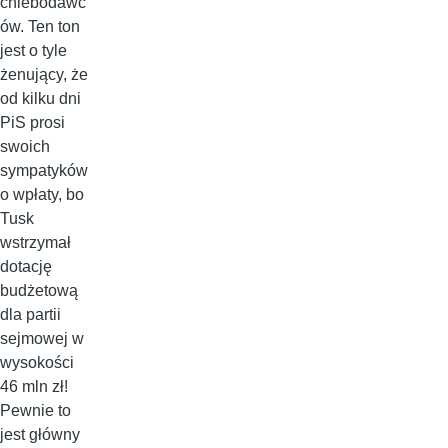
chlebodawc
ów. Ten ton
jest o tyle
żenujący, że
od kilku dni
PiS prosi
swoich
sympatyków
o wpłaty, bo
Tusk
wstrzymał
dotację
budżetową
dla partii
sejmowej w
wysokości
46 mln zł!
Pewnie to
jest główny