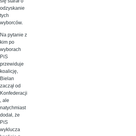
się starał o
odzyskanie
tych
wyborców.
Na pytanie z
kim po
wyborach
PiS
przewiduje
koalicję,
Bielan
zaczął od
Konfederacji
, ale
natychmiast
dodał, że
PiS
wyklucza