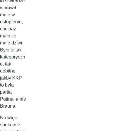
to stwierdził
wprawił
mnie w
osłupienie,
chociaż
mało co
mnie dziwi.
Było to tak
kategoryczn
e, tak
dobitne,
jakby KKP
to była
partia
Putina, a nie
Brauna.
No więc
spokojnie