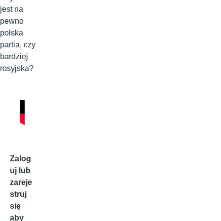
jest na
pewno
polska
partia, czy
bardziej
rosyjska?
Zalog
uj
lub
zareje
struj
się
aby