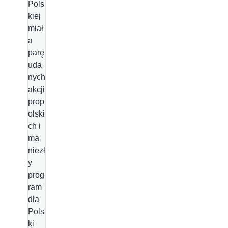
Pols
kiej
miał
a
parę
uda
nych
akcji
prop
olski
ch i
ma
niezł
y
prog
ram
dla
Pols
ki