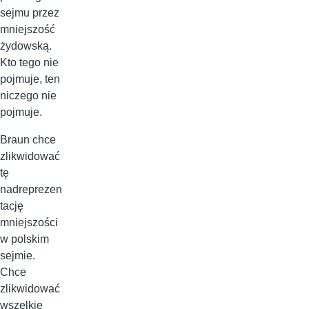
sejmu przez
mniejszość
żydowską.
Kto tego nie
pojmuje, ten
niczego nie
pojmuje.
Braun chce
zlikwidować
tę
nadreprezen
tację
mniejszości
w polskim
sejmie.
Chce
zlikwidować
wszelkie