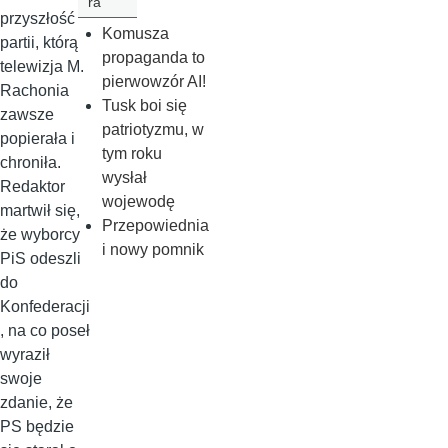
ra
przyszłość
Komusza
partii, którą
propaganda to
telewizja M.
pierwowzór AI!
Rachonia
Tusk boi się
zawsze
patriotyzmu, w
popierała i
tym roku
chroniła.
wysłał
Redaktor
wojewodę
martwił się,
Przepowiednia
że wyborcy
i nowy pomnik
PiS odeszli
do
Konfederacji
, na co poseł
wyraził
swoje
zdanie, że
PS będzie