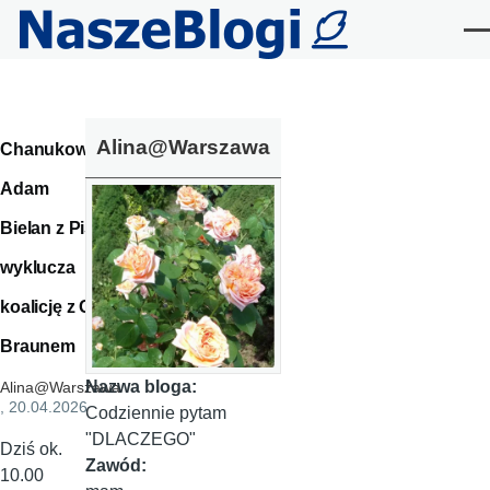
Przejdź do treści
Me
Alina@Warszawa
Chanukowy
Adam
Bielan z PiS
wyklucza
koalicję z G.
Braunem
Nazwa bloga:
Alina@Warszawa
, 20.04.2026
Codziennie pytam
"DLACZEGO"
Dziś ok.
Zawód:
10.00