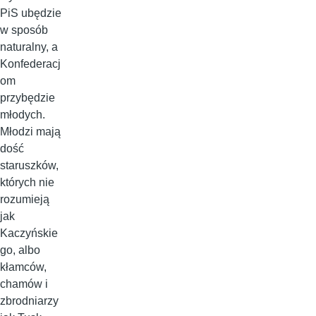
PiS ubędzie
w sposób
naturalny, a
Konfederacj
om
przybędzie
młodych.
Młodzi mają
dość
staruszków,
których nie
rozumieją
jak
Kaczyńskie
go, albo
kłamców,
chamów i
zbrodniarzy