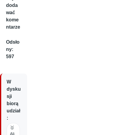
doda
wać
kome
ntarze
Odsło
ny:
597
W
dysku
sji
biorą
udział
:
🥇
Ali