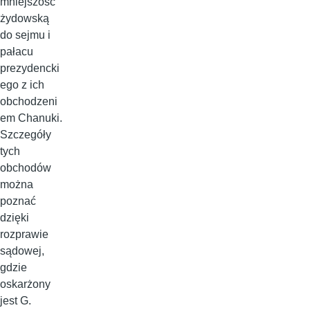
mniejszość
żydowską
do sejmu i
pałacu
prezydencki
ego z ich
obchodzeni
em Chanuki.
Szczegóły
tych
obchodów
można
poznać
dzięki
rozprawie
sądowej,
gdzie
oskarżony
jest G.