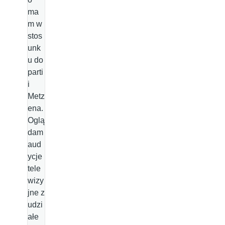
ma
m w
stos
unk
u do
parti
i
Metz
ena.
Oglą
dam
aud
ycje
tele
wizy
jne z
udzi
ałe