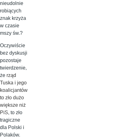
nieudolnie
robiących
znak krzyża
w czasie
mszy św.?
Oczywiście
bez dyskusji
pozostaje
twierdzenie,
że
rząd
Tuska i jego
koalicjantów
to zło dużo
większe niż
PiS
, to zło
tragiczne
dla Polski i
Polaków.