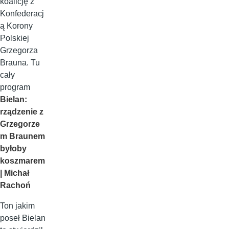
koalicję z
Konfederacj
ą Korony
Polskiej
Grzegorza
Brauna. Tu
cały
program
Bielan:
rządzenie z
Grzegorze
m Braunem
byłoby
koszmarem
| Michał
Rachoń
Ton jakim
poseł Bielan