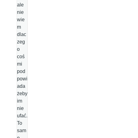
ale
nie
wie
m
dlac
zeg
o
coś
mi
pod
powi
ada
żeby
im
nie
ufać.
To
sam
o