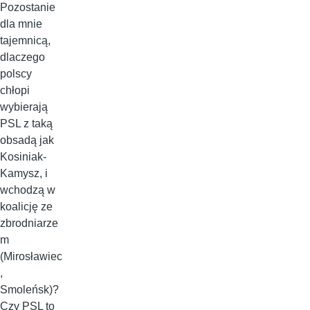
Pozostanie
dla mnie
tajemnicą,
dlaczego
polscy
chłopi
wybierają
PSL z taką
obsadą jak
Kosiniak-
Kamysz, i
wchodzą w
koalicję ze
zbrodniarze
m
(Mirosławiec
,
Smoleńsk)?
Czy PSL to