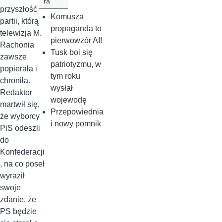
ra
przyszłość
Komusza
partii, którą
propaganda to
telewizja M.
pierwowzór AI!
Rachonia
Tusk boi się
zawsze
patriotyzmu, w
popierała i
tym roku
chroniła.
wysłał
Redaktor
wojewodę
martwił się,
Przepowiednia
że wyborcy
i nowy pomnik
PiS odeszli
do
Konfederacji
, na co poseł
wyraził
swoje
zdanie, że
PS będzie