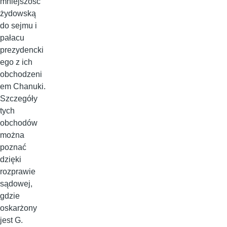
mniejszość
żydowską
do sejmu i
pałacu
prezydencki
ego z ich
obchodzeni
em Chanuki.
Szczegóły
tych
obchodów
można
poznać
dzięki
rozprawie
sądowej,
gdzie
oskarżony
jest G.