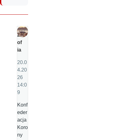
Z
of
ia
20.0
4.20
26
14:0
9
Konf
eder
acja
Koro
ny