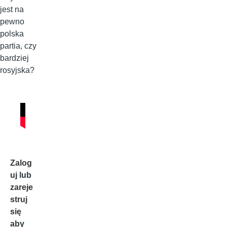
jest na
pewno
polska
partia, czy
bardziej
rosyjska?
Zalog
uj
lub
zareje
struj
się
aby