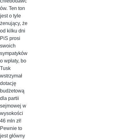
chlebodawc
ów. Ten ton
jest o tyle
żenujący, że
od kilku dni
PiS prosi
swoich
sympatyków
o wpłaty, bo
Tusk
wstrzymał
dotację
budżetową
dla partii
sejmowej w
wysokości
46 mln zł!
Pewnie to
jest główny