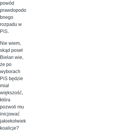
powód
prawdopodo
bnego
rozpadu w
PiS.
Nie wiem,
skąd poseł
Bielan wie,
że po
wyborach
PiS będzie
miał
większość,
która
pozwoli mu
inicjować
jakiekolwiek
koalicje?