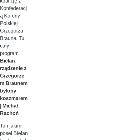
koalicję z
Konfederacj
ą Korony
Polskiej
Grzegorza
Brauna. Tu
cały
program
Bielan:
rządzenie z
Grzegorze
m Braunem
byłoby
koszmarem
| Michał
Rachoń
Ton jakim
poseł Bielan