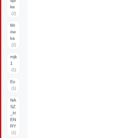
spi
ke
(2)
Mr
ów
ka
(2)
mjk
1
(1)
Es
(1)
NA
SZ
_H
EN
RY
(1)