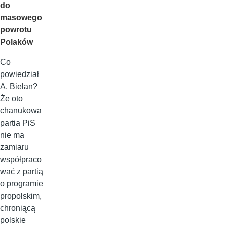
do
masowego
powrotu
Polaków
Co
powiedział
A. Bielan?
Że oto
chanukowa
partia PiS
nie ma
zamiaru
współpraco
wać z partią
o programie
propolskim,
chroniącą
polskie