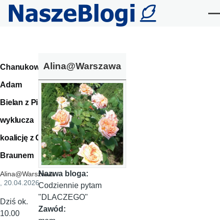
Przejdź do treści
Me
Alina@Warszawa
Chanukowy
Adam
Bielan z PiS
wyklucza
koalicję z G.
Braunem
Nazwa bloga:
Alina@Warszawa
, 20.04.2026
Codziennie pytam
"DLACZEGO"
Dziś ok.
Zawód:
10.00