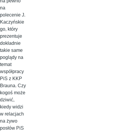
na pewno
na
polecenie J.
Kaczyńskie
go, który
prezentuje
dokładnie
takie same
poglądy na
temat
współpracy
PiS z KKP
Brauna. Czy
kogoś może
dziwić,
kiedy widzi
w relacjach
na żywo
posłów PiS