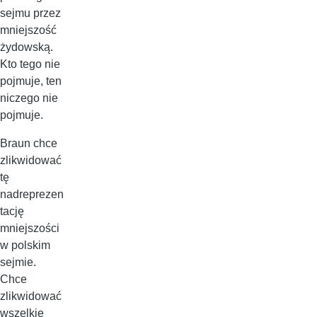
sejmu przez
mniejszość
żydowską.
Kto tego nie
pojmuje, ten
niczego nie
pojmuje.
Braun chce
zlikwidować
tę
nadreprezen
tację
mniejszości
w polskim
sejmie.
Chce
zlikwidować
wszelkie