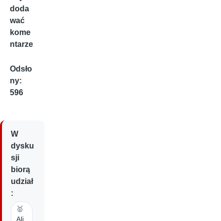
doda
wać
kome
ntarze
Odsło
ny:
596
W
dysku
sji
biorą
udział
:
🥇
Ali