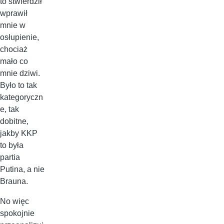
to stwierdził
wprawił
mnie w
osłupienie,
chociaż
mało co
mnie dziwi.
Było to tak
kategoryczn
e, tak
dobitne,
jakby KKP
to była
partia
Putina, a nie
Brauna.
No więc
spokojnie