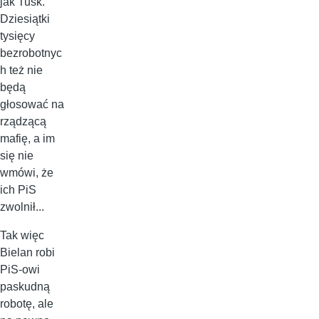
jak Tusk.
Dziesiątki
tysięcy
bezrobotnyc
h też nie
będą
głosować na
rządzącą
mafię, a im
się nie
wmówi, że
ich PiS
zwolnił...
Tak więc
Bielan robi
PiS-owi
paskudną
robotę, ale