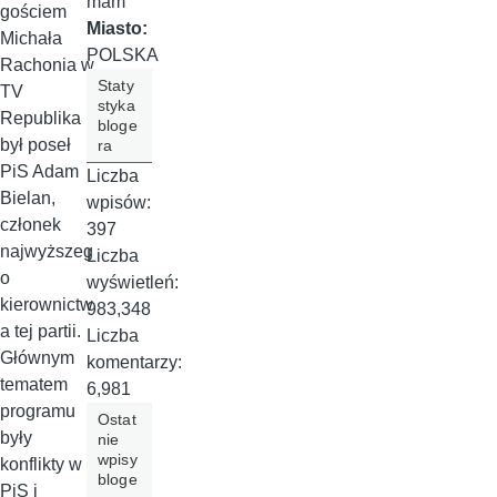
mam
gościem
Miasto:
Michała
POLSKA
Rachonia w
Staty
TV
styka
Republika
bloge
był poseł
ra
PiS Adam
Liczba
Bielan,
wpisów:
członek
397
najwyższeg
Liczba
o
wyświetleń:
kierownictw
983,348
a tej partii.
Liczba
Głównym
komentarzy:
tematem
6,981
programu
Ostat
były
nie
wpisy
konflikty w
bloge
PiS i