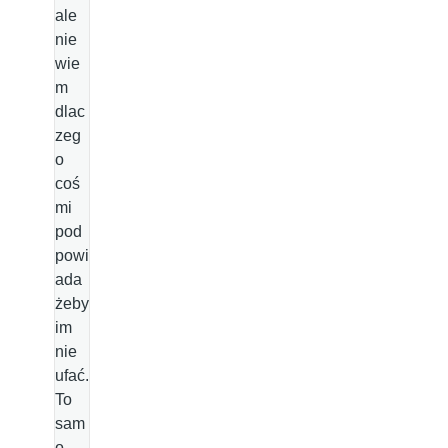
ale
nie
wie
m
dlac
zeg
o
coś
mi
pod
powi
ada
żeby
im
nie
ufać.
To
sam
o