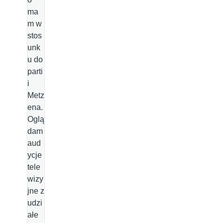
ma
m w
stos
unk
u do
parti
i
Metz
ena.
Oglą
dam
aud
ycje
tele
wizy
jne z
udzi
ałe