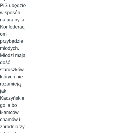
PiS ubędzie
w sposób
naturalny, a
Konfederacj
om
przybędzie
młodych.
Młodzi mają
dość
staruszków,
których nie
rozumieją
jak
Kaczyńskie
go, albo
kłamców,
chamów i
zbrodniarzy