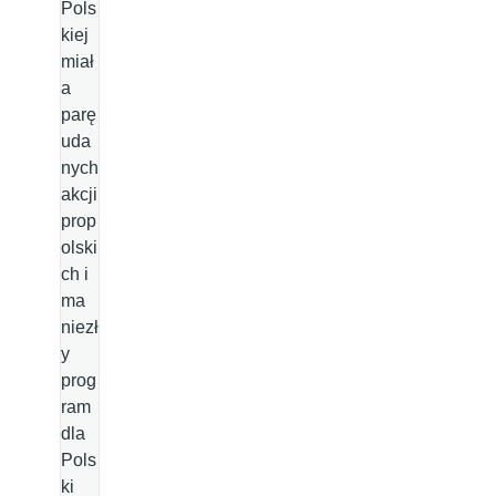
Pols
kiej
miał
a
parę
uda
nych
akcji
prop
olski
ch i
ma
niezł
y
prog
ram
dla
Pols
ki