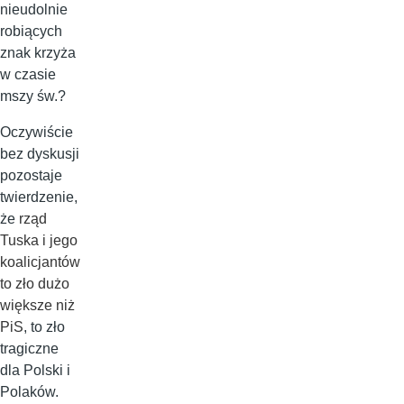
nieudolnie
robiących
znak krzyża
w czasie
mszy św.?
Oczywiście
bez dyskusji
pozostaje
twierdzenie,
że
rząd
Tuska i jego
koalicjantów
to zło dużo
większe niż
PiS
, to zło
tragiczne
dla Polski i
Polaków.