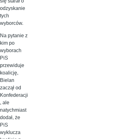
się starał o
odzyskanie
tych
wyborców.
Na pytanie z
kim po
wyborach
PiS
przewiduje
koalicję,
Bielan
zaczął od
Konfederacji
, ale
natychmiast
dodał, że
PiS
wyklucza