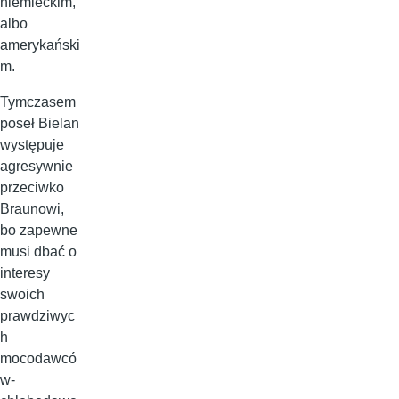
niemieckim,
albo
amerykański
m.
Tymczasem
poseł Bielan
występuje
agresywnie
przeciwko
Braunowi,
bo zapewne
musi dbać o
interesy
swoich
prawdziwyc
h
mocodawcó
w-