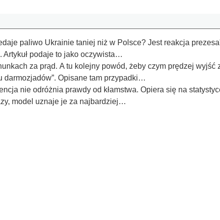
edaje paliwo Ukrainie taniej niż w Polsce? Jest reakcja preze
. Artykuł podaje to jako oczywista…
hunkach za prąd. A tu kolejny powód, żeby czym prędzej wyjść
elu darmozjadów”. Opisane tam przypadki…
gencja nie odróżnia prawdy od kłamstwa. Opiera się na statysty
azy, model uznaje je za najbardziej…