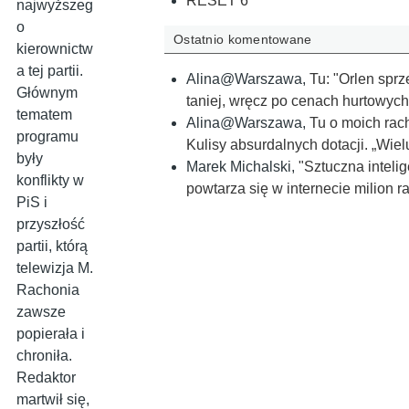
RESET 6
najwyższeg
o
Ostatnio komentowane
kierownictw
a tej partii.
Alina@Warszawa
,
Tu: "Orlen sprz
Głównym
taniej, wręcz po cenach hurtowych
tematem
Alina@Warszawa
,
Tu o moich rac
programu
Kulisy absurdalnych dotacji. „Wi
były
Marek Michalski
,
"Sztuczna inteli
konflikty w
powtarza się w internecie milion r
PiS i
przyszłość
partii, którą
telewizja M.
Rachonia
zawsze
popierała i
chroniła.
Redaktor
martwił się,