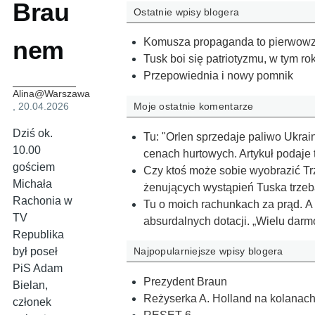
Brau
Ostatnie wpisy blogera
nem
Komusza propaganda to pierwowzó
Tusk boi się patriotyzmu, w tym r
Przepowiednia i nowy pomnik
Alina@Warszawa
Moje ostatnie komentarze
, 20.04.2026
Dziś ok.
Tu: "Orlen sprzedaje paliwo Ukrai
10.00
cenach hurtowych. Artykuł podaje
gościem
Czy ktoś może sobie wyobrazić Tr
Michała
żenujących wystąpień Tuska trze
Rachonia w
Tu o moich rachunkach za prąd. A
TV
absurdalnych dotacji. „Wielu dar
Republika
był poseł
Najpopularniejsze wpisy blogera
PiS Adam
Prezydent Braun
Bielan,
Reżyserka A. Holland na kolanach
członek