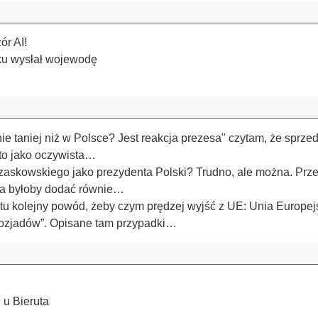
r AI!
oku wysłał wojewodę
nie taniej niż w Polsce? Jest reakcja prezesa" czytam, że sprze
 to jako oczywista…
zaskowskiego jako prezydenta Polski? Trudno, ale można. Pr
ba byłoby dodać równie…
 tu kolejny powód, żeby czym prędzej wyjść z UE: Unia Europej
mozjadów”. Opisane tam przypadki…
 u Bieruta