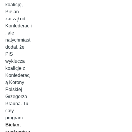
koalicję,
Bielan
zaczął od
Konfederacji
, ale
natychmiast
dodał, że
PiS
wyklucza
koalicję z
Konfederacj
ą Korony
Polskiej
Grzegorza
Brauna. Tu
cały
program
Bielan:
rządzenie z