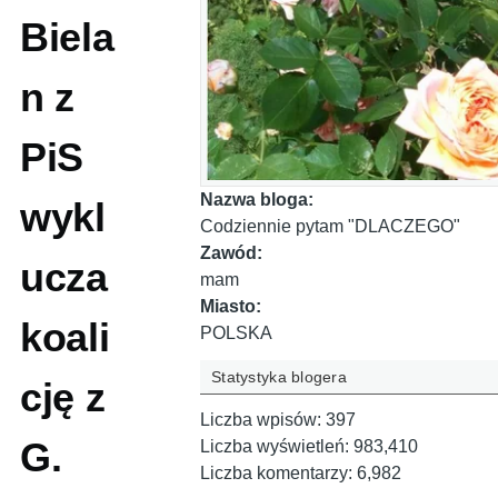
Biela
n z
PiS
Nazwa bloga:
wykl
Codziennie pytam "DLACZEGO"
Zawód:
ucza
mam
Miasto:
koali
POLSKA
Statystyka blogera
cję z
Liczba wpisów:
397
G.
Liczba wyświetleń:
983,410
Liczba komentarzy:
6,982