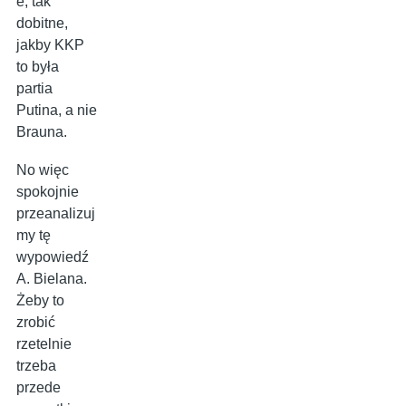
e, tak
dobitne,
jakby KKP
to była
partia
Putina, a nie
Brauna.
No więc
spokojnie
przeanalizuj
my tę
wypowiedź
A. Bielana.
Żeby to
zrobić
rzetelnie
trzeba
przede