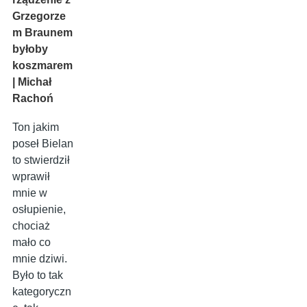
Grzegorze
m Braunem
byłoby
koszmarem
| Michał
Rachoń
Ton jakim
poseł Bielan
to stwierdził
wprawił
mnie w
osłupienie,
chociaż
mało co
mnie dziwi.
Było to tak
kategoryczn