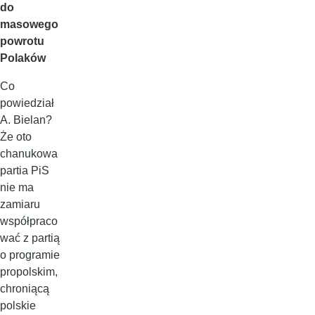
do
masowego
powrotu
Polaków
Co
powiedział
A. Bielan?
Że oto
chanukowa
partia PiS
nie ma
zamiaru
współpraco
wać z partią
o programie
propolskim,
chroniącą
polskie