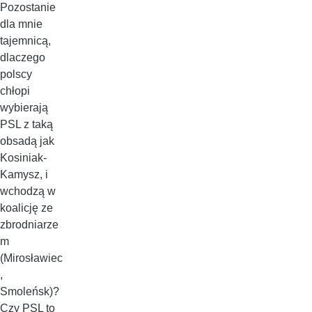
Pozostanie
dla mnie
tajemnicą,
dlaczego
polscy
chłopi
wybierają
PSL z taką
obsadą jak
Kosiniak-
Kamysz, i
wchodzą w
koalicję ze
zbrodniarze
m
(Mirosławiec
,
Smoleńsk)?
Czy PSL to