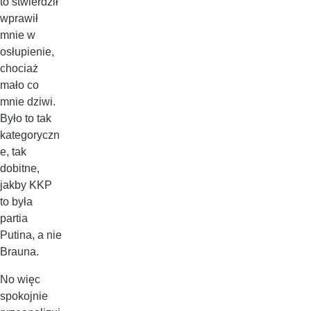
to stwierdził
wprawił
mnie w
osłupienie,
chociaż
mało co
mnie dziwi.
Było to tak
kategoryczn
e, tak
dobitne,
jakby KKP
to była
partia
Putina, a nie
Brauna.
No więc
spokojnie