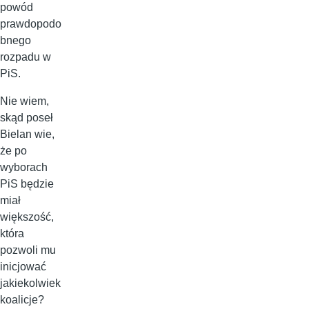
powód
prawdopodo
bnego
rozpadu w
PiS.
Nie wiem,
skąd poseł
Bielan wie,
że po
wyborach
PiS będzie
miał
większość,
która
pozwoli mu
inicjować
jakiekolwiek
koalicje?