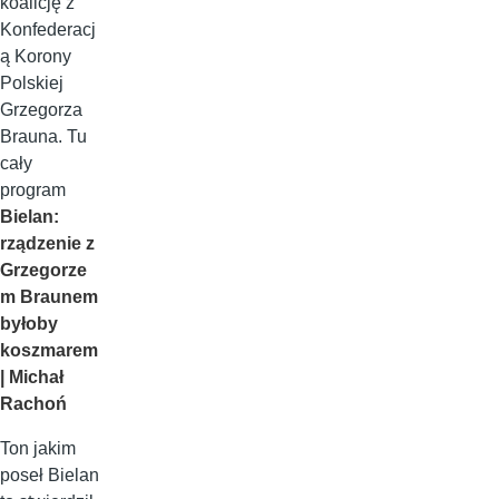
koalicję z
Konfederacj
ą Korony
Polskiej
Grzegorza
Brauna. Tu
cały
program
Bielan:
rządzenie z
Grzegorze
m Braunem
byłoby
koszmarem
| Michał
Rachoń
Ton jakim
poseł Bielan