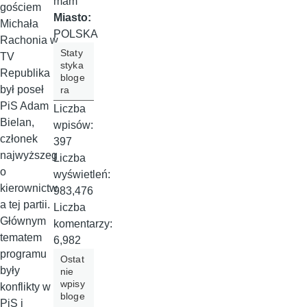
mam
gościem
Miasto:
Michała
POLSKA
Rachonia w
Staty
TV
styka
Republika
bloge
był poseł
ra
PiS Adam
Liczba
Bielan,
wpisów:
członek
397
najwyższeg
Liczba
o
wyświetleń:
kierownictw
983,476
a tej partii.
Liczba
Głównym
komentarzy:
tematem
6,982
programu
Ostat
były
nie
wpisy
konflikty w
bloge
PiS i