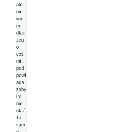
ale
nie
wie
m
dlac
zeg
o
coś
mi
pod
powi
ada
żeby
im
nie
ufać.
To
sam
o