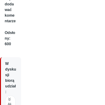
doda
wać
kome
ntarze
Odsło
ny:
600
W
dysku
sji
biorą
udział
:
🥇
Ali