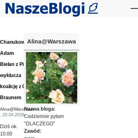
Przejdź do treści
Me
Alina@Warszawa
Chanukowy
Adam
Bielan z PiS
wyklucza
koalicję z G.
Braunem
Nazwa bloga:
Alina@Warszawa
, 20.04.2026
Codziennie pytam
"DLACZEGO"
Dziś ok.
Zawód:
10.00