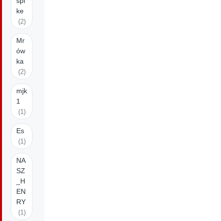
spi
ke
(2)
Mr
ów
ka
(2)
mjk
1
(1)
Es
(1)
NA
SZ
_H
EN
RY
(1)