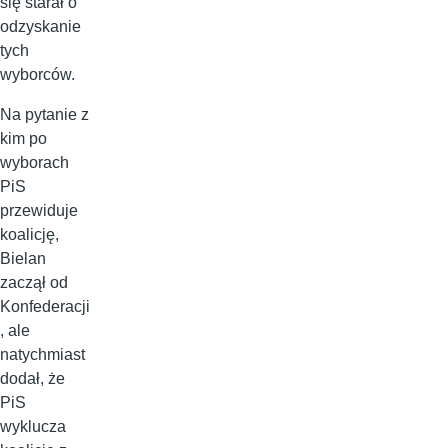
się starał o
odzyskanie
tych
wyborców.
Na pytanie z
kim po
wyborach
PiS
przewiduje
koalicję,
Bielan
zaczął od
Konfederacji
, ale
natychmiast
dodał, że
PiS
wyklucza