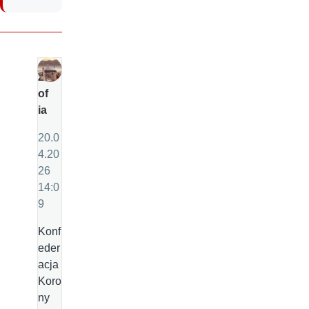
Z
of
ia
20.0
4.20
26
14:0
9
Konf
eder
acja
Koro
ny