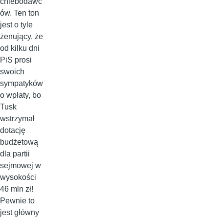
chlebodawc
ów. Ten ton
jest o tyle
żenujący, że
od kilku dni
PiS prosi
swoich
sympatyków
o wpłaty, bo
Tusk
wstrzymał
dotację
budżetową
dla partii
sejmowej w
wysokości
46 mln zł!
Pewnie to
jest główny