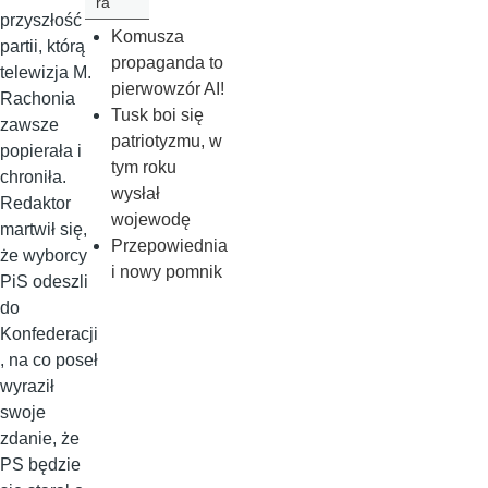
ra
przyszłość
Komusza
partii, którą
propaganda to
telewizja M.
pierwowzór AI!
Rachonia
Tusk boi się
zawsze
patriotyzmu, w
popierała i
tym roku
chroniła.
wysłał
Redaktor
wojewodę
martwił się,
Przepowiednia
że wyborcy
i nowy pomnik
PiS odeszli
do
Konfederacji
, na co poseł
wyraził
swoje
zdanie, że
PS będzie