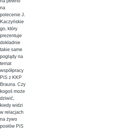
na pewno
na
polecenie J.
Kaczyńskie
go, który
prezentuje
dokładnie
takie same
poglądy na
temat
współpracy
PiS z KKP
Brauna. Czy
kogoś może
dziwić,
kiedy widzi
w relacjach
na żywo
posłów PiS