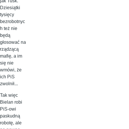
jak Tusk.
Dziesiątki
tysięcy
bezrobotnyc
h też nie
będą
głosować na
rządzącą
mafię, a im
się nie
wmówi, że
ich PiS
zwolnił...
Tak więc
Bielan robi
PiS-owi
paskudną
robotę, ale