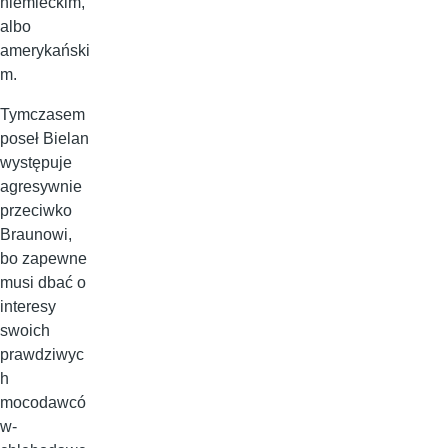
niemieckim,
albo
amerykański
m.
Tymczasem
poseł Bielan
występuje
agresywnie
przeciwko
Braunowi,
bo zapewne
musi dbać o
interesy
swoich
prawdziwyc
h
mocodawcó
w-