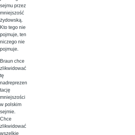
sejmu przez
mniejszość
żydowską.
Kto tego nie
pojmuje, ten
niczego nie
pojmuje.
Braun chce
zlikwidować
tę
nadreprezen
tację
mniejszości
w polskim
sejmie.
Chce
zlikwidować
wszelkie