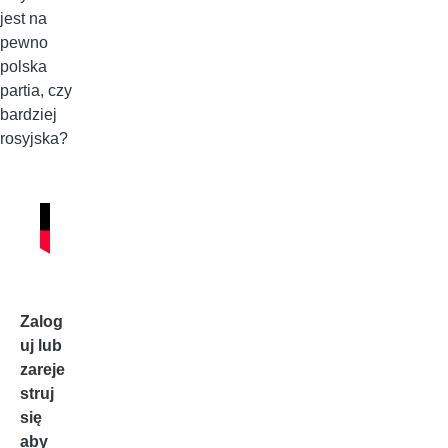
jest na
pewno
polska
partia, czy
bardziej
rosyjska?
Zalog
uj
lub
zareje
struj
się
aby