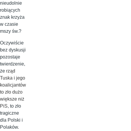
nieudolnie
robiących
znak krzyża
w czasie
mszy św.?
Oczywiście
bez dyskusji
pozostaje
twierdzenie,
że
rząd
Tuska i jego
koalicjantów
to zło dużo
większe niż
PiS
, to zło
tragiczne
dla Polski i
Polaków.