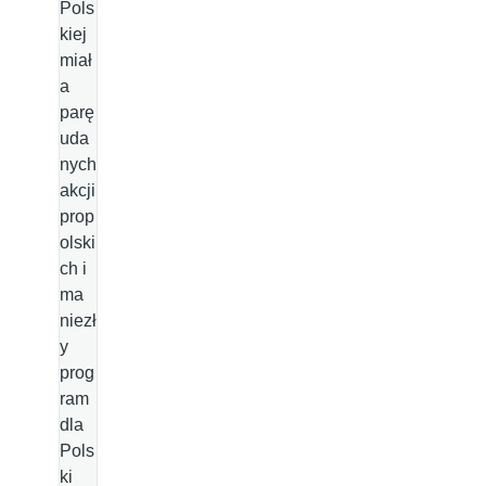
Pols
kiej
miał
a
parę
uda
nych
akcji
prop
olski
ch i
ma
niezł
y
prog
ram
dla
Pols
ki