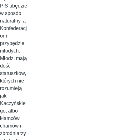
PiS ubędzie
w sposób
naturalny, a
Konfederacj
om
przybędzie
młodych.
Młodzi mają
dość
staruszków,
których nie
rozumieją
jak
Kaczyńskie
go, albo
kłamców,
chamów i
zbrodniarzy