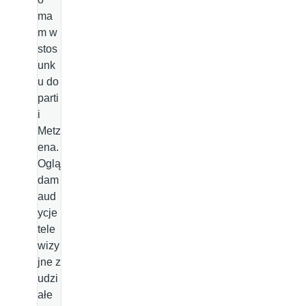
ma
m w
stos
unk
u do
parti
i
Metz
ena.
Oglą
dam
aud
ycje
tele
wizy
jne z
udzi
ałe