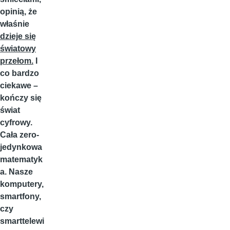
opinią, że
właśnie
dzieje się
światowy
przełom.
I
co bardzo
ciekawe –
kończy się
świat
cyfrowy.
Cała zero-
jedynkowa
matematyk
a. Nasze
komputery,
smartfony,
czy
smarttelewi