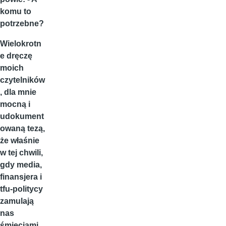
komu to
potrzebne?
Wielokrotn
e dręczę
moich
czytelników
, dla mnie
mocną i
udokument
owaną tezą,
że właśnie
w tej chwili,
gdy media,
finansjera i
tfu-politycy
zamulają
nas
śmieciami,