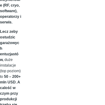
e (RF, cryo,
software),
operatorzy i
serwis.
Lecz zeby
ostudzic
garażowyc
h
entuzjastó
w,
duże
instalacje
(top poziom)
to
50 – 200+
mln USD. A
calość w
czym przy
produkcji
trzeba się