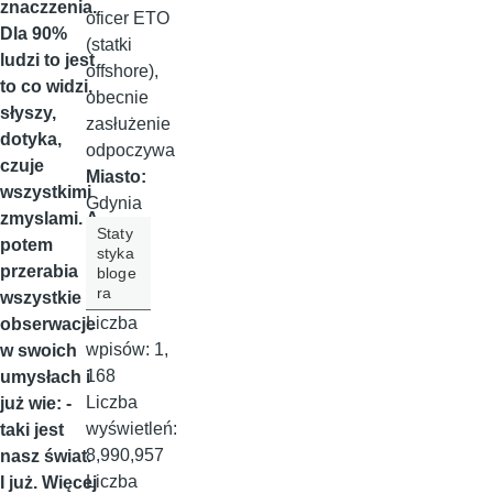
znaczzenia.
oficer ETO
Dla 90%
(statki
ludzi to jest
offshore),
to co widzi,
obecnie
słyszy,
zasłużenie
dotyka,
odpoczywa
czuje
Miasto:
wszystkimi
Gdynia
zmyslami. A
Staty
potem
styka
przerabia
bloge
ra
wszystkie
Liczba
obserwacje
wpisów:
1,
w swoich
168
umysłach i
Liczba
już wie: -
wyświetleń:
taki jest
8,990,957
nasz świat.
Liczba
I już. Więcej