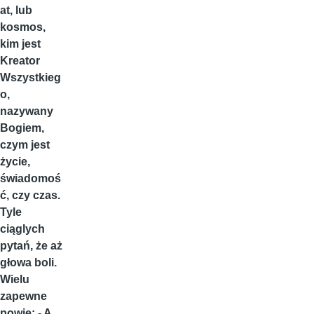
at, lub
kosmos,
kim jest
Kreator
Wszystkieg
o,
nazywany
Bogiem,
czym jest
życie,
świadomoś
ć, czy czas.
Tyle
ciąglych
pytań, że aż
głowa boli.
Wielu
zapewne
powie: - A