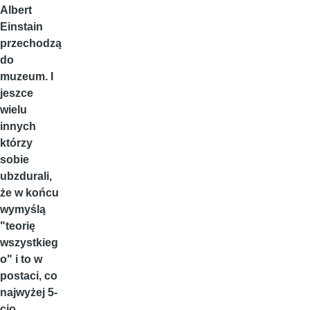
Albert
Einstain
przechodzą
do
muzeum. I
jeszce
wielu
innych
którzy
sobie
ubzdurali,
że w końcu
wymyślą
"teorię
wszystkieg
o" i to w
postaci, co
najwyżej 5-
cio