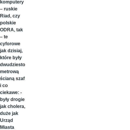
komputery
– ruskie
Riad, czy
polskie
ODRA, tak
– te
cyforowe
jak dzisiaj,
które były
dwudziesto
metrową
ścianą szaf
i co
ciekawe: -
były drogie
jak cholera,
duże jak
Urząd
Miasta