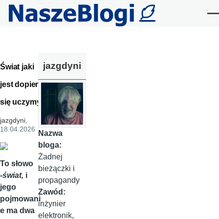
Przejdź do treści
Me
jazgdyni
Świat jaki
jest dopiero
się uczymy
jazgdyni
,
18.04.2026
Nazwa
bloga:
Żadnej
To słowo
bieżączki i
-
świat,
i
propagandy
jego
Zawód:
pojmowani
inżynier
e ma dwa
elektronik,