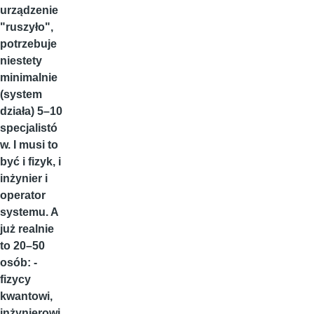
urządzenie
"ruszyło",
potrzebuje
niestety
minimalnie
(system
działa) 5–10
specjalistó
w. I musi to
być i fizyk, i
inżynier i
operator
systemu. A
już realnie
to 20–50
osób: -
fizycy
kwantowi,
inżynierowi