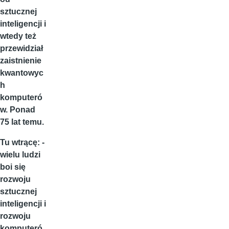
sztucznej
inteligencji i
wtedy też
przewidział
zaistnienie
kwantowyc
h
komputeró
w. Ponad
75 lat temu.
Tu wtrącę: -
wielu ludzi
boi się
rozwoju
sztucznej
inteligencji i
rozwoju
komputeró