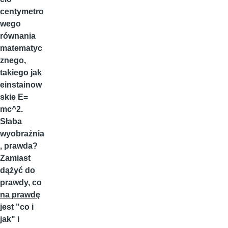
centymetro
wego
równania
matematyc
znego,
takiego jak
einstainow
skie E=
mc^2.
Słaba
wyobraźnia
, prawda?
Zamiast
dążyć do
prawdy, co
na prawdę
jest "co i
jak" i