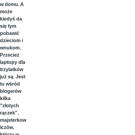
w domu. A
może
kiedyś da
się tym
pobawić
dzieciom i
wnukom.
Przecież
laptopy dla
trzylatków
już są. Jest
tu wśród
blogerów
kilka
"złotych
rączek",
majsterkow
iczów,
którzy w