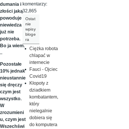
komentarzy:
dumania i
32,865
złości jaką
powoduje
Ostat
nie
niewiedza
wpisy
już nie
bloge
potrzeba.
ra
Bo ja wiem.
Ciężka robota
..
chlapać w
internecie
Pozostałe
Fauci - Ojciec
10% jednak
Covid19
nieustannie
Kłopoty z
się dręczy
dziadkiem
czym jest
kombatantem,
wszystko.
który
W
nielegalnie
zrozumieni
dobiera się
u, czym jest
do komputera
Wszechświ