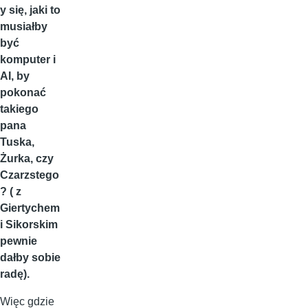
y się, jaki to
musiałby
być
komputer i
AI, by
pokonać
takiego
pana
Tuska,
Żurka, czy
Czarzstego
? ( z
Giertychem
i Sikorskim
pewnie
dałby sobie
radę).
Więc gdzie