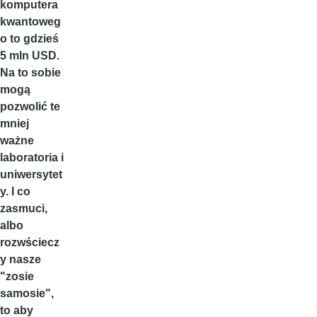
komputera
kwantoweg
o to gdzieś
5 mln USD.
Na to sobie
mogą
pozwolić te
mniej
ważne
laboratoria i
uniwersytet
y. I co
zasmuci,
albo
rozwściecz
y nasze
"zosie
samosie",
to aby