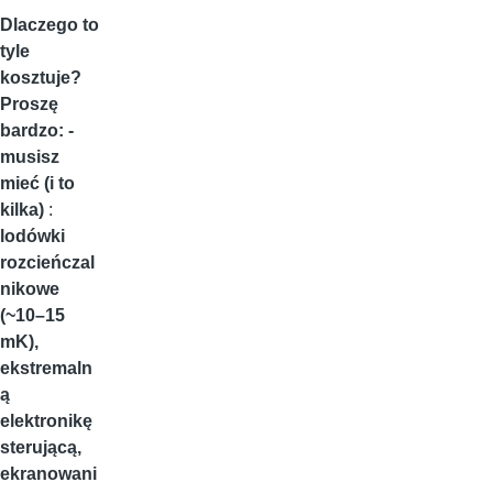
Dlaczego to
tyle
kosztuje?
Proszę
bardzo: -
musisz
mieć (i to
kilka)
:
lodówki
rozcieńczal
nikowe
(~10–15
mK),
ekstremaln
ą
elektronikę
sterującą,
ekranowani