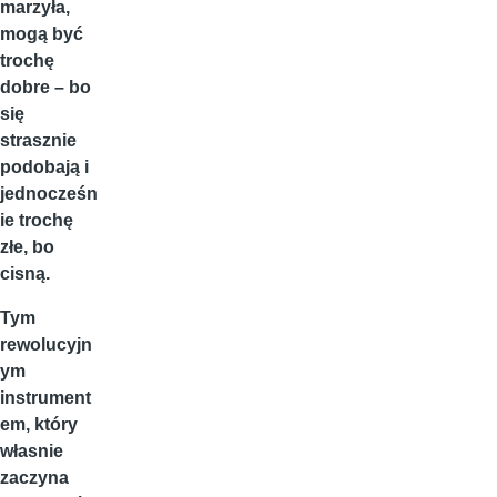
marzyła,
mogą być
trochę
dobre – bo
się
strasznie
podobają i
jednocześn
ie trochę
złe, bo
cisną.
Tym
rewolucyjn
ym
instrument
em, który
własnie
zaczyna