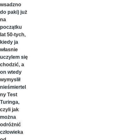
wsadzno
do paki) już
na
początku
lat 50-tych,
kiedy ja
własnie
uczylem się
chodzić, a
on wtedy
wymyslił
nieśmiertel
ny Test
Turinga,
czyli jak
można
odróżnić
człowieka
od