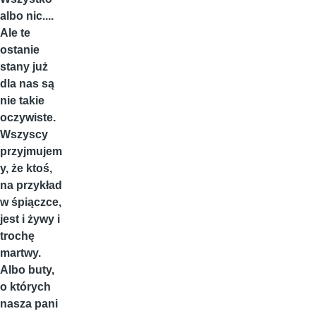
albo nic....
Ale te
ostanie
stany już
dla nas są
nie takie
oczywiste.
Wszyscy
przyjmujem
y, że ktoś,
na przykład
w śpiączce,
jest i żywy i
trochę
martwy.
Albo buty,
o których
nasza pani