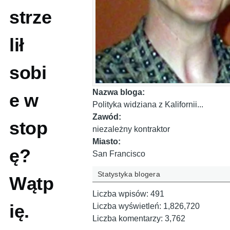
strze
lił
sobi
Nazwa bloga:
e w
Polityka widziana z Kalifornii...
Zawód:
stop
niezależny kontraktor
Miasto:
ę?
San Francisco
Statystyka blogera
Wątp
Liczba wpisów:
491
ię.
Liczba wyświetleń:
1,826,720
Liczba komentarzy:
3,762