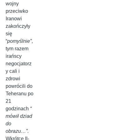
wojny
przeciwko
Iranowi
zakończyły
się
“
pomyślnie”
,
tym razem
irańscy
negocjatorz
y cali i
zdrowi
powrócili do
Teheranu po
21
godzinach
“
mówił dziad
do
obrazu…”.
Wkrótce II-