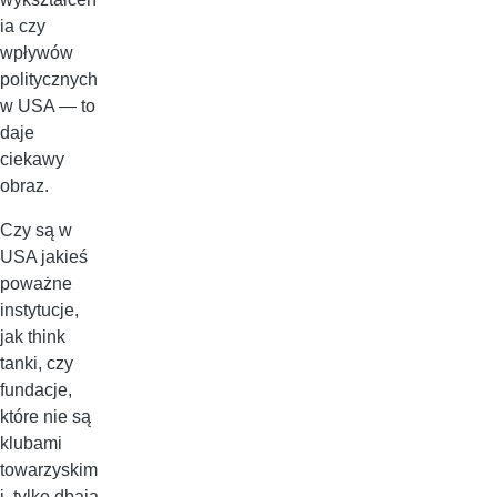
ia czy
wpływów
politycznych
w USA — to
daje
ciekawy
obraz.
Czy są w
USA jakieś
poważne
instytucje,
jak think
tanki, czy
fundacje,
które nie są
klubami
towarzyskim
i, tylko dbają