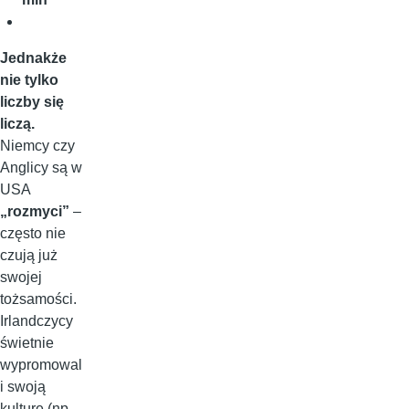
Jednakże
nie tylko
liczby się
liczą.
Niemcy czy
Anglicy są w
USA
„rozmyci”
–
często nie
czują już
swojej
tożsamości.
Irlandczycy
świetnie
wypromowal
i swoją
kulturę (np.