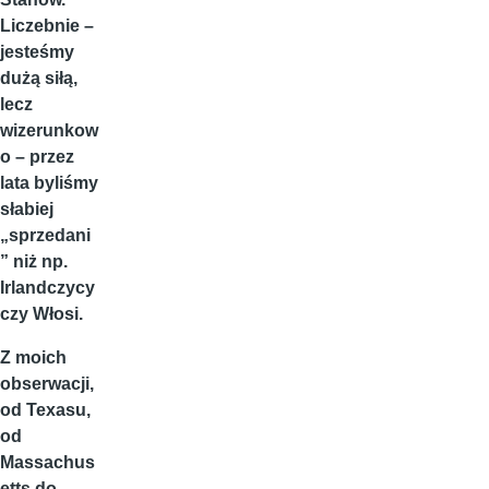
Liczebnie –
jesteśmy
dużą siłą,
lecz
wizerunkow
o – przez
lata byliśmy
słabiej
„sprzedani
” niż np.
Irlandczycy
czy Włosi.
Z moich
obserwacji,
od Texasu,
od
Massachus
etts do