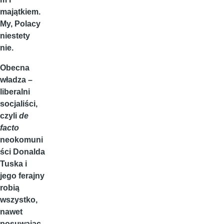
majątkiem.
My, Polacy
niestety
nie.
Obecna
władza –
liberalni
socjaliści,
czyli
de
facto
neokomuni
ści Donalda
Tuska i
jego ferajny
robią
wszystko,
nawet
posuwając