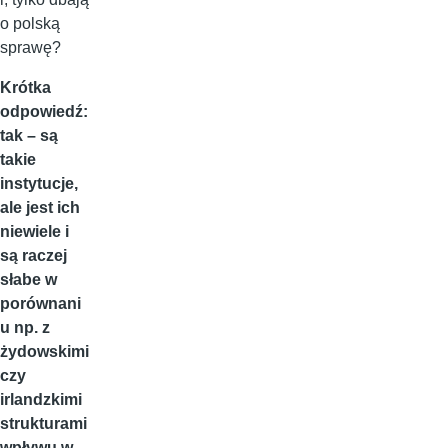
o polską
sprawę?
Krótka
odpowiedź:
tak – są
takie
instytucje,
ale jest ich
niewiele i
są raczej
słabe w
porównani
u np. z
żydowskimi
czy
irlandzkimi
strukturami
wpływu w