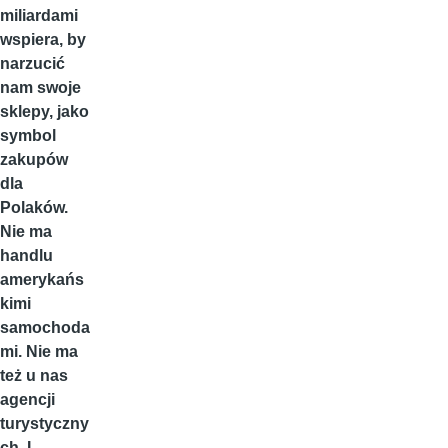
miliardami
wspiera, by
narzucić
nam swoje
sklepy, jako
symbol
zakupów
dla
Polaków.
Nie ma
handlu
amerykańs
kimi
samochoda
mi. Nie ma
też u nas
agencji
turystyczny
ch. I