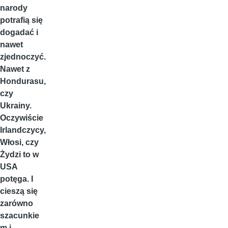
narody
potrafią się
dogadać i
nawet
zjednoczyć.
Nawet z
Hondurasu,
czy
Ukrainy.
Oczywiście
Irlandczycy,
Włosi, czy
Żydzi to w
USA
potęga. I
cieszą się
zarówno
szacunkie
m i