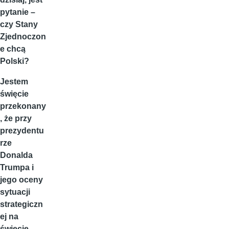
pytanie –
czy Stany
Zjednoczon
e chcą
Polski?
Jestem
święcie
przekonany
, że przy
prezydentu
rze
Donalda
Trumpa i
jego oceny
sytuacji
strategiczn
ej na
świecie,