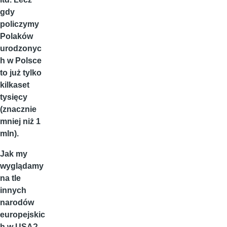
gdy
policzymy
Polaków
urodzonyc
h w Polsce
to już tylko
kilkaset
tysięcy
(znacznie
mniej niż 1
mln).
Jak my
wyglądamy
na tle
innych
narodów
europejskic
h w USA?