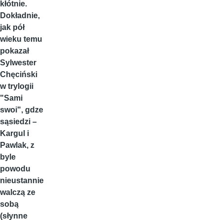
kłótnie.
Dokładnie,
jak pół
wieku temu
pokazał
Sylwester
Chęciński
w trylogii
"Sami
swoi", gdze
sąsiedzi –
Kargul i
Pawlak, z
byle
powodu
nieustannie
walczą ze
sobą
(słynne