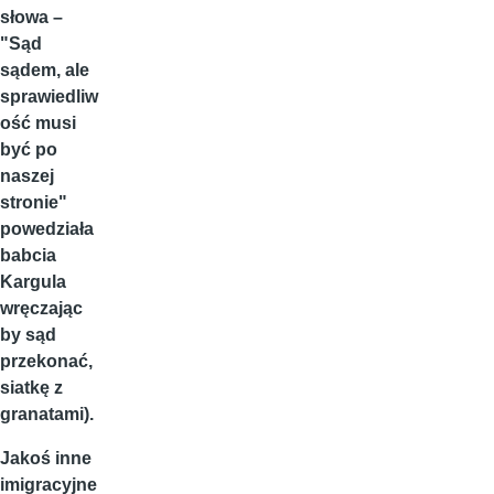
słowa –
"Sąd
sądem, ale
sprawiedliw
ość musi
być po
naszej
stronie"
powedziała
babcia
Kargula
wręczając
by sąd
przekonać,
siatkę z
granatami).
Jakoś inne
imigracyjne