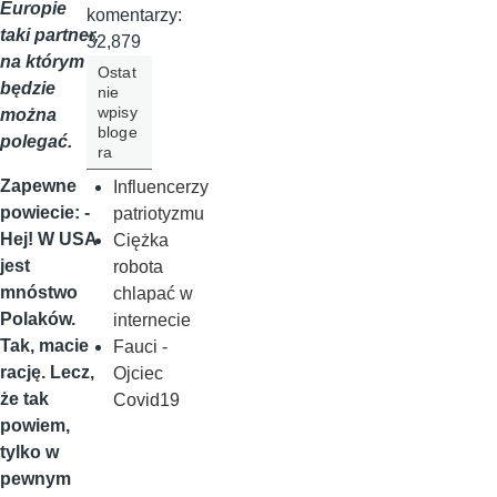
Europie
komentarzy:
taki partner,
32,879
na którym
Ostat
będzie
nie
wpisy
można
bloge
polegać.
ra
Zapewne
Influencerzy
powiecie: -
patriotyzmu
Hej! W USA
Ciężka
jest
robota
mnóstwo
chlapać w
Polaków.
internecie
Tak, macie
Fauci -
rację. Lecz,
Ojciec
że tak
Covid19
powiem,
tylko w
pewnym