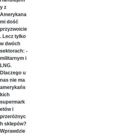
y z
Amerykana
mi dość
przyzwoicie
. Lecz tylko
w dwóch
sektorach: -
militarnym i
LNG.
Dlaczego u
nas nie ma
amerykańs
kich
supermark
etów i
przeróżnyc
h sklepów?
Wprawdzie