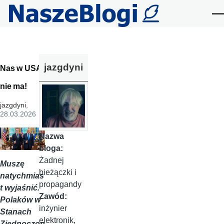
Przejdź do treści
Me
jazgdyni
Nas w USA
nie ma!
jazgdyni
,
28.03.2026
Nazwa
bloga:
Żadnej
Muszę
bieżączki i
natychmias
propagandy
t wyjaśnić.
Zawód:
Polaków w
inżynier
Stanach
elektronik,
Zjednoczon