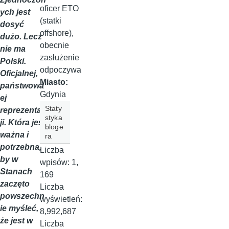
oficer ETO
ych jest
(statki
dosyć
offshore),
dużo. Lecz
obecnie
nie ma
zasłużenie
Polski.
odpoczywa
Oficjalnej,
Miasto:
państwowa
Gdynia
ej
Staty
reprezentac
styka
ji. Która jest
bloge
ważna i
ra
potrzebna,
Liczba
by w
wpisów:
1,
Stanach
169
zaczęto
Liczba
powszechn
wyświetleń:
ie myśleć,
8,992,687
że jest w
Liczba