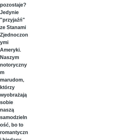
pozostaje?
Jedynie
"przyjaźń"
ze Stanami
Zjednoczon
ymi
Ameryki.
Naszym
notoryczny
m
marudom,
którzy
wyobrażają
sobie
naszą
samodzieln
ość, bo to
romantyczn
i biedacy,