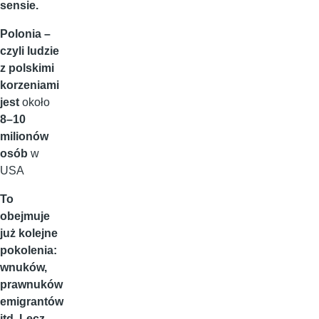
sensie.
Polonia –
czyli ludzie
z polskimi
korzeniami
jest
około
8–10
milionów
osób
w
USA
To
obejmuje
już kolejne
pokolenia:
wnuków,
prawnuków
emigrantów
itd. Lecz