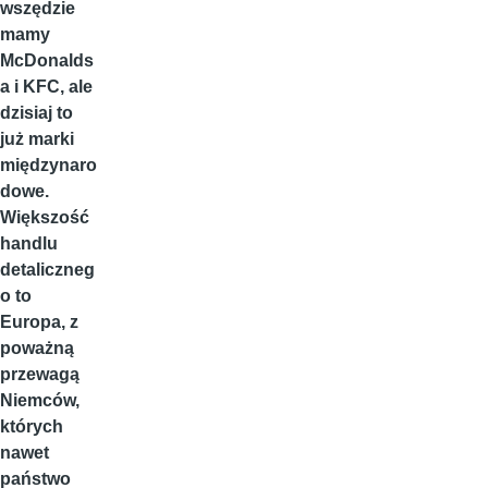
wszędzie
mamy
McDonalds
a i KFC, ale
dzisiaj to
już marki
międzynaro
dowe.
Większość
handlu
detaliczneg
o to
Europa, z
poważną
przewagą
Niemców,
których
nawet
państwo