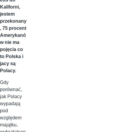
Kaliforni,
jestem
przekonany
, 75 procent
Amerykanó
w nie ma
pojęcia co
to Polska i
jacy są
Polacy.
Gdy
porównać,
jak Polacy
wypadają
pod
względem
majątku,
wykształcen