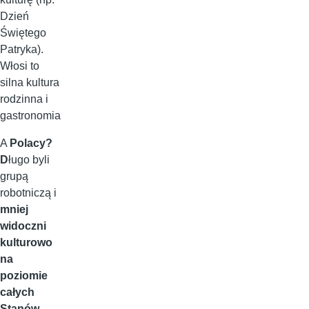
Dzień
Świętego
Patryka).
Włosi to
silna kultura
rodzinna i
gastronomia
A
Polacy?
D
ługo byli
grupą
robotniczą i
mniej
widoczni
kulturowo
na
poziomie
całych
Stanów.