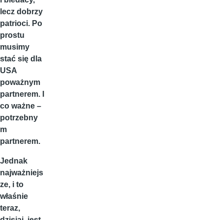
lecz dobrzy
patrioci. Po
prostu
musimy
stać się dla
USA
poważnym
partnerem. I
co ważne –
potrzebny
m
partnerem.
Jednak
najważniejs
ze, i to
właśnie
teraz,
dzisiaj, jest