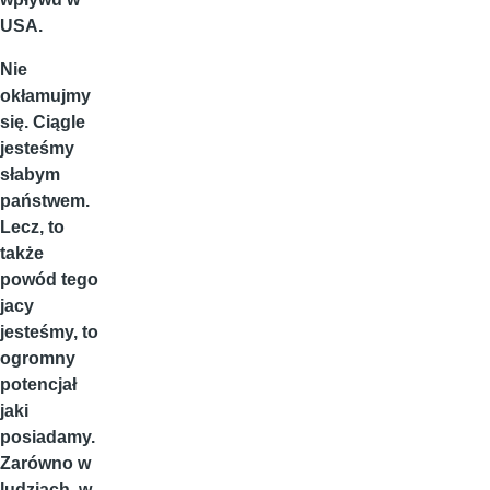
USA.
Nie
okłamujmy
się. Ciągle
jesteśmy
słabym
państwem.
Lecz, to
także
powód tego
jacy
jesteśmy, to
ogromny
potencjał
jaki
posiadamy.
Zarówno w
ludziach, w