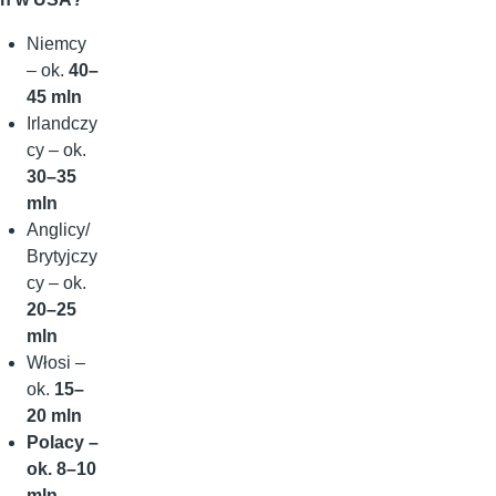
Niemcy
– ok.
40–
45 mln
Irlandczy
cy – ok.
30–35
mln
Anglicy/
Brytyjczy
cy – ok.
20–25
mln
Włosi –
ok.
15–
20 mln
Polacy –
ok. 8–10
mln