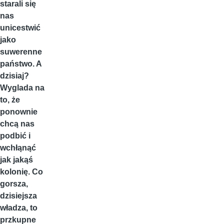
starali się
nas
unicestwić
jako
suwerenne
państwo. A
dzisiaj?
Wyglada na
to, że
ponownie
chcą nas
podbić i
wchłąnąć
jak jakąś
kolonię. Co
gorsza,
dzisiejsza
władza, to
przkupne