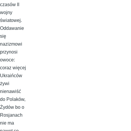
czasów II
wojny
światowej.
Oddawanie
się
nazizmowi
przynosi
owoce:
coraz więcej
Ukraińców
żywi
nienawiść
do Polaków,
Żydów bo o
Rosjanach
nie ma
nawet co