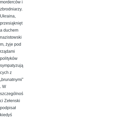
morderców i
zbrodniarzy.
Ukraina,
przesiąknięt
a duchem
nazistowski
m, żyje pod
rządami
polityków
sympatyzują
cych z
„brunatnymi”
. W
szczególnoś
ci Zełenski
podpisał
kiedyś