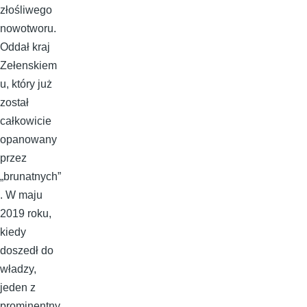
złośliwego
nowotworu.
Oddał kraj
Zełenskiem
u, który już
został
całkowicie
opanowany
przez
„brunatnych”
. W maju
2019 roku,
kiedy
doszedł do
władzy,
jeden z
prominentny