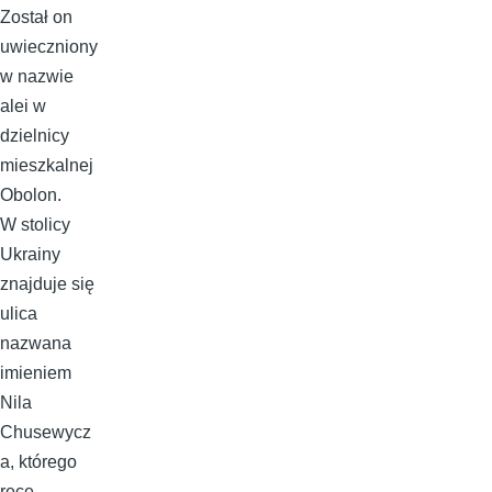
Został on
uwieczniony
w nazwie
alei w
dzielnicy
mieszkalnej
Obolon.
W stolicy
Ukrainy
znajduje się
ulica
nazwana
imieniem
Nila
Chusewycz
a, którego
ręce