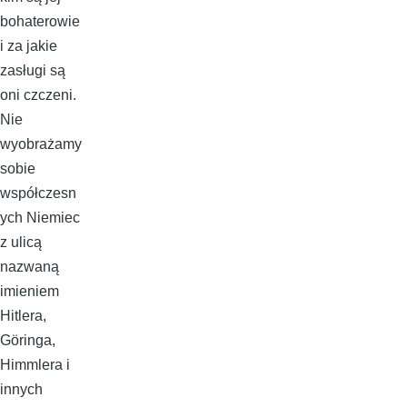
bohaterowie
i za jakie
zasługi są
oni czczeni.
Nie
wyobrażamy
sobie
współczesn
ych Niemiec
z ulicą
nazwaną
imieniem
Hitlera,
Göringa,
Himmlera i
innych