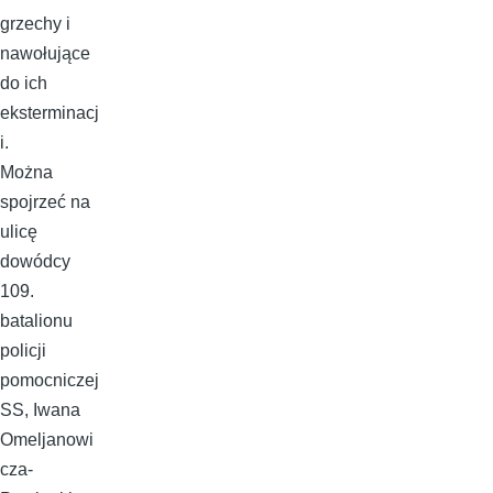
grzechy i
nawołujące
do ich
eksterminacj
i.
Można
spojrzeć na
ulicę
dowódcy
109.
batalionu
policji
pomocniczej
SS, Iwana
Omeljanowi
cza-