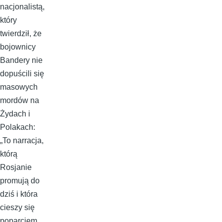
nacjonalistą,
który
twierdził, że
bojownicy
Bandery nie
dopuścili się
masowych
mordów na
Żydach i
Polakach:
„To narracja,
którą
Rosjanie
promują do
dziś i która
cieszy się
poparciem