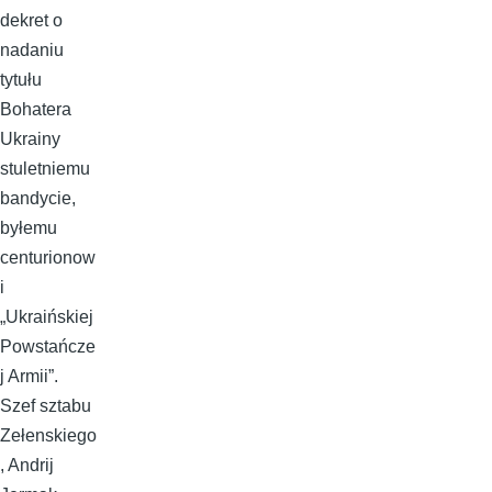
dekret o
nadaniu
tytułu
Bohatera
Ukrainy
stuletniemu
bandycie,
byłemu
centurionow
i
„Ukraińskiej
Powstańcze
j Armii”.
Szef sztabu
Zełenskiego
, Andrij