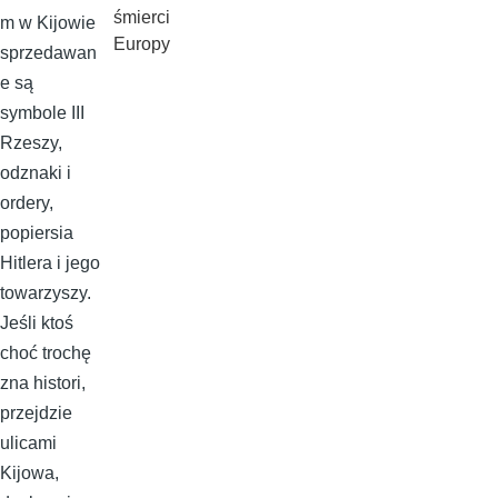
śmierci
m w Kijowie
Europy
sprzedawan
e są
symbole III
Rzeszy,
odznaki i
ordery,
popiersia
Hitlera i jego
towarzyszy.
Jeśli ktoś
choć trochę
zna histori,
przejdzie
ulicami
Kijowa,