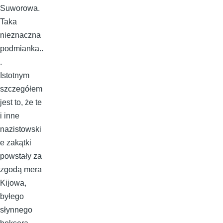
Suworowa.
Taka
nieznaczna
podmianka..
.
Istotnym
szczegółem
jest to, że te
i inne
nazistowski
e zakątki
powstały za
zgodą mera
Kijowa,
byłego
słynnego