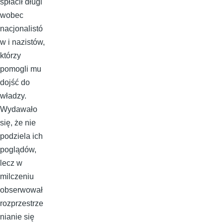
spłacił długi
wobec
nacjonalistó
w i nazistów,
którzy
pomogli mu
dojść do
władzy.
Wydawało
się, że nie
podziela ich
poglądów,
lecz w
milczeniu
obserwował
rozprzestrze
nianie się