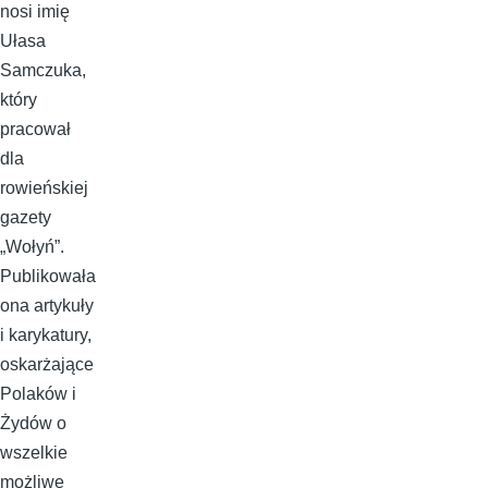
nosi imię
Ułasa
Samczuka,
który
pracował
dla
rowieńskiej
gazety
„Wołyń”.
Publikowała
ona artykuły
i karykatury,
oskarżające
Polaków i
Żydów o
wszelkie
możliwe