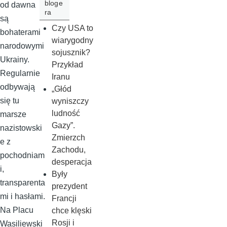
bloge
od dawna
ra
są
Czy USA to
bohaterami
wiarygodny
narodowymi
sojusznik?
Ukrainy.
Przykład
Regularnie
Iranu
odbywają
„Głód
się tu
wyniszczy
ludność
marsze
Gazy”.
nazistowski
Zmierzch
e z
Zachodu,
pochodniam
desperacja
i,
Były
transparenta
prezydent
mi i hasłami.
Francji
Na Placu
chce klęski
Rosji i
Wasiliewski