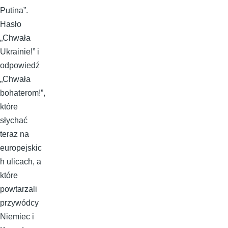
Putina”.
Hasło
„Chwała
Ukrainie!” i
odpowiedź
„Chwała
bohaterom!”,
które
słychać
teraz na
europejskic
h ulicach, a
które
powtarzali
przywódcy
Niemiec i