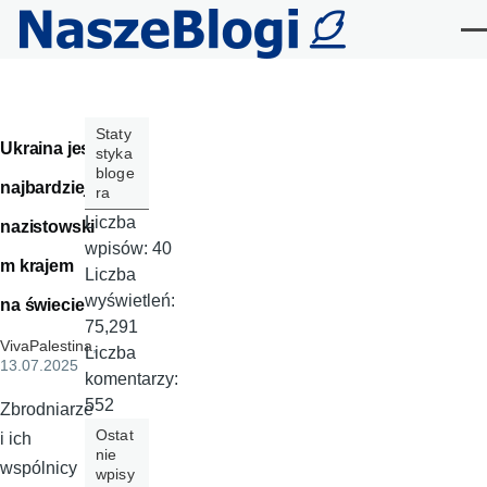
Przejdź do treści
Me
Staty
Ukraina jest
styka
bloge
najbardziej
ra
Liczba
nazistowski
wpisów:
40
m krajem
Liczba
wyświetleń:
na świecie
75,291
VivaPalestina
,
Liczba
13.07.2025
komentarzy:
552
Zbrodniarze
Ostat
i ich
nie
wspólnicy
wpisy