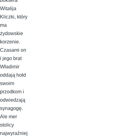
boksera
Witalija
Kliczki, który
ma
żydowskie
korzenie.
Czasami on
i jego brat
Władimir
oddają hołd
swoim
przodkom i
odwiedzają
synagogę.
Ale mer
stolicy
najwyraźniej