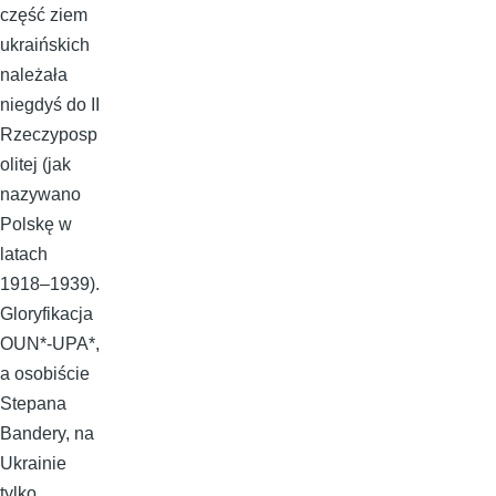
część ziem
ukraińskich
należała
niegdyś do II
Rzeczyposp
olitej (jak
nazywano
Polskę w
latach
1918–1939).
Gloryfikacja
OUN*-UPA*,
a osobiście
Stepana
Bandery, na
Ukrainie
tylko