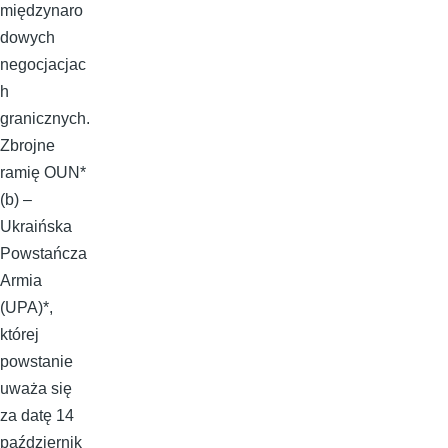
międzynaro
dowych
negocjacjac
h
granicznych.
Zbrojne
ramię OUN*
(b) –
Ukraińska
Powstańcza
Armia
(UPA)*,
której
powstanie
uważa się
za datę 14
październik