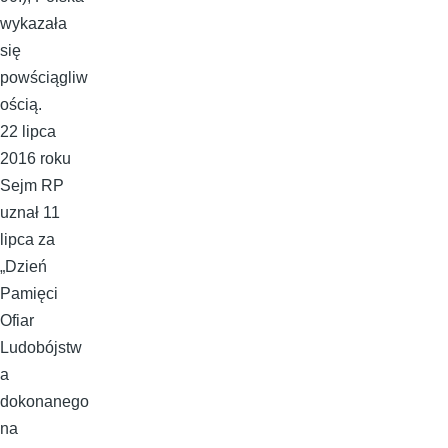
wykazała
się
powściągliw
ością.
22 lipca
2016 roku
Sejm RP
uznał 11
lipca za
„Dzień
Pamięci
Ofiar
Ludobójstw
a
dokonanego
na