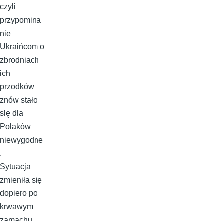
czyli
przypomina
nie
Ukraińcom o
zbrodniach
ich
przodków
znów stało
się dla
Polaków
niewygodne
.
Sytuacja
zmieniła się
dopiero po
krwawym
zamachu