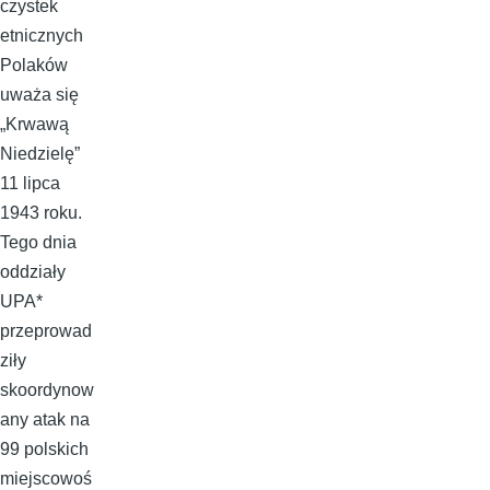
czystek
etnicznych
Polaków
uważa się
„Krwawą
Niedzielę”
11 lipca
1943 roku.
Tego dnia
oddziały
UPA*
przeprowad
ziły
skoordynow
any atak na
99 polskich
miejscowoś