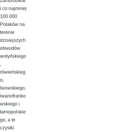
zamordowal
i co najmniej
100 000
Polaków na
terenie
dzisiejszych
obwodów
wołyńskiego
,
rówieńskieg
o,
lwowskiego,
iwanofranko
wskiego i
tarnopolskie
go, a te
czystki