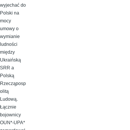
wyjechać do
Polski na
mocy
umowy o
wymianie
ludności
między
Ukraińską
SRR a
Polską
Rzecząposp
olitą
Ludową.
Łącznie
bojownicy
OUN*-UPA*