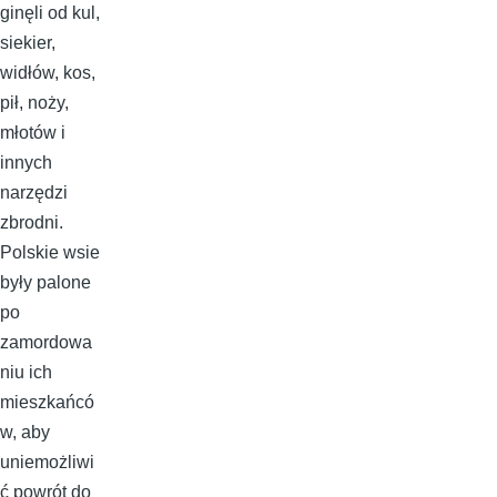
ginęli od kul,
siekier,
widłów, kos,
pił, noży,
młotów i
innych
narzędzi
zbrodni.
Polskie wsie
były palone
po
zamordowa
niu ich
mieszkańcó
w, aby
uniemożliwi
ć powrót do