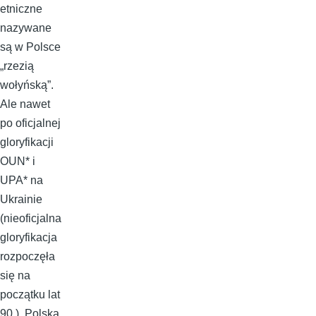
etniczne
nazywane
są w Polsce
„rzezią
wołyńską”.
Ale nawet
po oficjalnej
gloryfikacji
OUN* i
UPA* na
Ukrainie
(nieoficjalna
gloryfikacja
rozpoczęła
się na
początku lat
90.), Polska