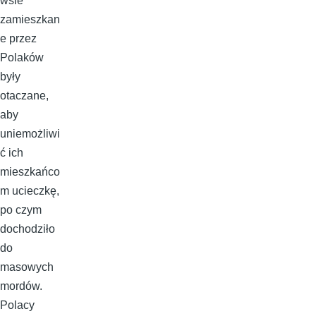
wsie
zamieszkan
e przez
Polaków
były
otaczane,
aby
uniemożliwi
ć ich
mieszkańco
m ucieczkę,
po czym
dochodziło
do
masowych
mordów.
Polacy