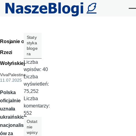
Przejdź do treści
Me
Staty
Rosjanie o
styka
bloge
Rzezi
ra
Liczba
Wołyńskiej
wpisów:
40
VivaPalestina
,
Liczba
11.07.2025
wyświetleń:
75,252
Polska
Liczba
oficjalnie
komentarzy:
uznała
552
ukraińskich
Ostat
nacjonalist
nie
wpisy
ów za