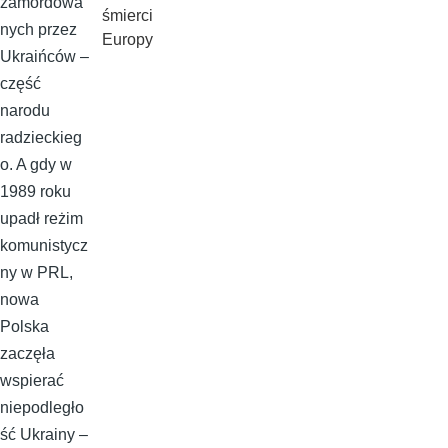
zamordowa
śmierci
nych przez
Europy
Ukraińców –
część
narodu
radzieckieg
o. A gdy w
1989 roku
upadł reżim
komunistycz
ny w PRL,
nowa
Polska
zaczęła
wspierać
niepodległo
ść Ukrainy –