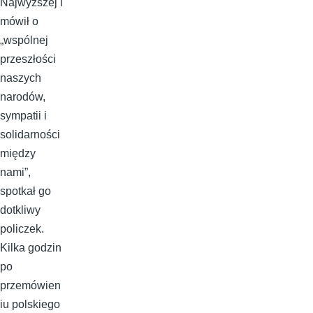
Najwyższej i
mówił o
„wspólnej
przeszłości
naszych
narodów,
sympatii i
solidarności
między
nami”,
spotkał go
dotkliwy
policzek.
Kilka godzin
po
przemówien
iu polskiego