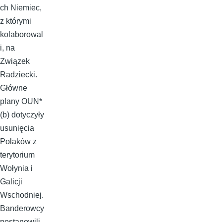
ch Niemiec,
z którymi
kolaborowal
i, na
Związek
Radziecki.
Główne
plany OUN*
(b) dotyczyły
usunięcia
Polaków z
terytorium
Wołynia i
Galicji
Wschodniej.
Banderowcy
postanowili