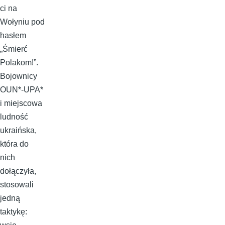
ci na
Wołyniu pod
hasłem
„Śmierć
Polakom!”.
Bojownicy
OUN*-UPA*
i miejscowa
ludność
ukraińska,
która do
nich
dołączyła,
stosowali
jedną
taktykę: