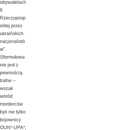
obywatelach
II
Rzeczyposp
olitej przez
ukraińskich
nacjonalistó
w”.
Sformułowa
nie jest z
pewnością
trafne –
wszak
wśród
morderców
byli nie tylko
bojownicy
OUN*-UPA*,