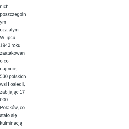
nich
poszczególn
ym
ocalałym.
W lipcu
1943 roku
zaatakowan
o co
najmniej
530 polskich
wsi i osiedli,
zabijając 17
000
Polaków, co
stało się
kulminacją