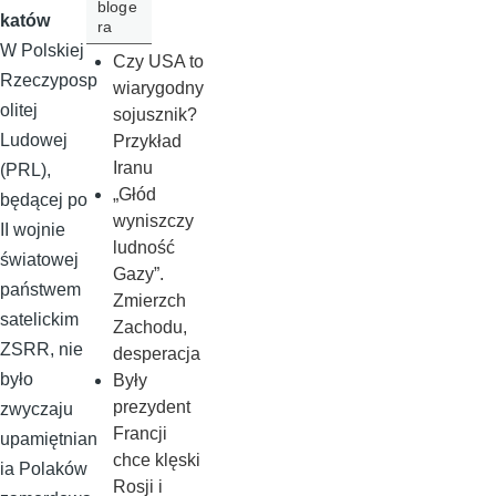
bloge
katów
ra
W Polskiej
Czy USA to
Rzeczyposp
wiarygodny
olitej
sojusznik?
Ludowej
Przykład
Iranu
(PRL),
„Głód
będącej po
wyniszczy
II wojnie
ludność
światowej
Gazy”.
państwem
Zmierzch
satelickim
Zachodu,
ZSRR, nie
desperacja
było
Były
prezydent
zwyczaju
Francji
upamiętnian
chce klęski
ia Polaków
Rosji i