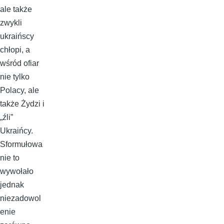
ale także
zwykli
ukraińscy
chłopi, a
wśród ofiar
nie tylko
Polacy, ale
także Żydzi i
„źli”
Ukraińcy.
Sformułowa
nie to
wywołało
jednak
niezadowol
enie