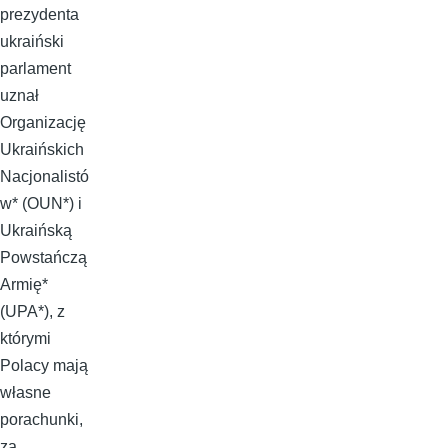
prezydenta
ukraiński
parlament
uznał
Organizację
Ukraińskich
Nacjonalistó
w* (OUN*) i
Ukraińską
Powstańczą
Armię*
(UPA*), z
którymi
Polacy mają
własne
porachunki,
za