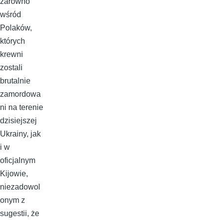
zarówno
wśród
Polaków,
których
krewni
zostali
brutalnie
zamordowa
ni na terenie
dzisiejszej
Ukrainy, jak
i w
oficjalnym
Kijowie,
niezadowol
onym z
sugestii, że