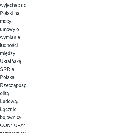
wyjechać do
Polski na
mocy
umowy o
wymianie
ludności
między
Ukraińską
SRR a
Polską
Rzecząposp
olitą
Ludową.
Łącznie
bojownicy
OUN*-UPA*