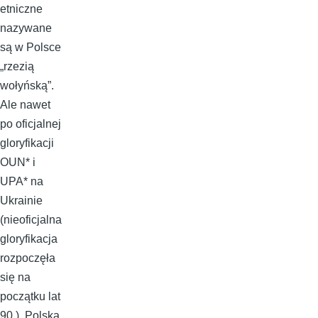
etniczne
nazywane
są w Polsce
„rzezią
wołyńską”.
Ale nawet
po oficjalnej
gloryfikacji
OUN* i
UPA* na
Ukrainie
(nieoficjalna
gloryfikacja
rozpoczęła
się na
początku lat
90.), Polska