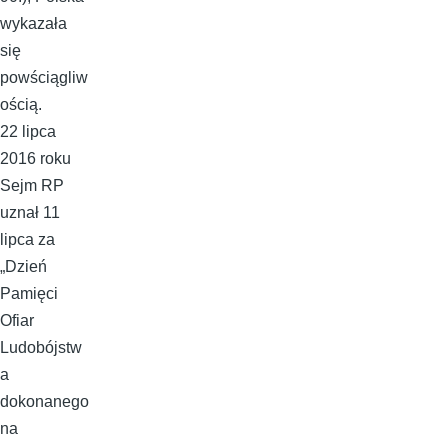
wykazała
się
powściągliw
ością.
22 lipca
2016 roku
Sejm RP
uznał 11
lipca za
„Dzień
Pamięci
Ofiar
Ludobójstw
a
dokonanego
na