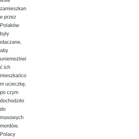
wsie
zamieszkan
e przez
Polaków
były
otaczane,
aby
uniemożliwi
ć ich
mieszkańco
m ucieczkę,
po czym
dochodziło
do
masowych
mordów.
Polacy