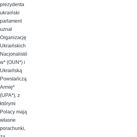
prezydenta
ukraiński
parlament
uznał
Organizację
Ukraińskich
Nacjonalistó
w* (OUN*) i
Ukraińską
Powstańczą
Armię*
(UPA*), z
którymi
Polacy mają
własne
porachunki,
za