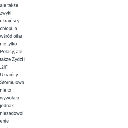
ale także
zwykli
ukraińscy
chłopi, a
wśród ofiar
nie tylko
Polacy, ale
także Żydzi i
„źli”
Ukraińcy.
Sformułowa
nie to
wywołało
jednak
niezadowol
enie