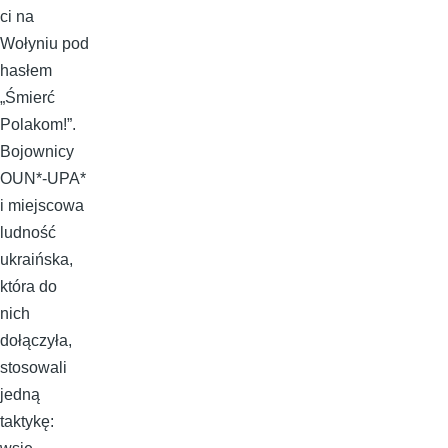
ci na
Wołyniu pod
hasłem
„Śmierć
Polakom!”.
Bojownicy
OUN*-UPA*
i miejscowa
ludność
ukraińska,
która do
nich
dołączyła,
stosowali
jedną
taktykę: