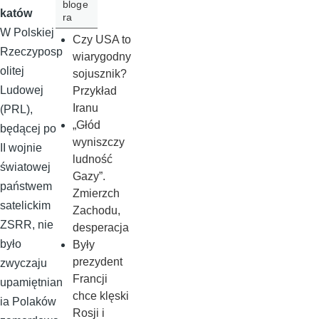
bloge
katów
ra
W Polskiej
Czy USA to
Rzeczyposp
wiarygodny
olitej
sojusznik?
Ludowej
Przykład
Iranu
(PRL),
„Głód
będącej po
wyniszczy
II wojnie
ludność
światowej
Gazy”.
państwem
Zmierzch
satelickim
Zachodu,
ZSRR, nie
desperacja
było
Były
prezydent
zwyczaju
Francji
upamiętnian
chce klęski
ia Polaków
Rosji i