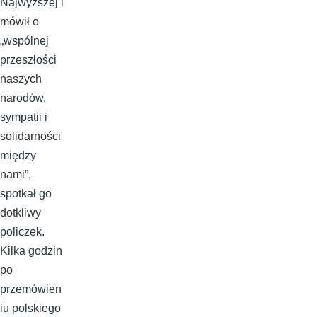
Najwyższej i
mówił o
„wspólnej
przeszłości
naszych
narodów,
sympatii i
solidarności
między
nami”,
spotkał go
dotkliwy
policzek.
Kilka godzin
po
przemówien
iu polskiego