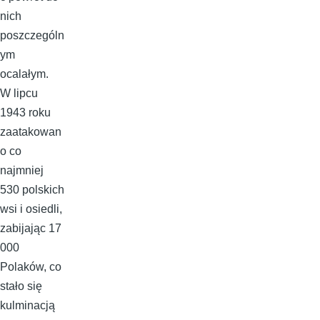
nich
poszczególn
ym
ocalałym.
W lipcu
1943 roku
zaatakowan
o co
najmniej
530 polskich
wsi i osiedli,
zabijając 17
000
Polaków, co
stało się
kulminacją