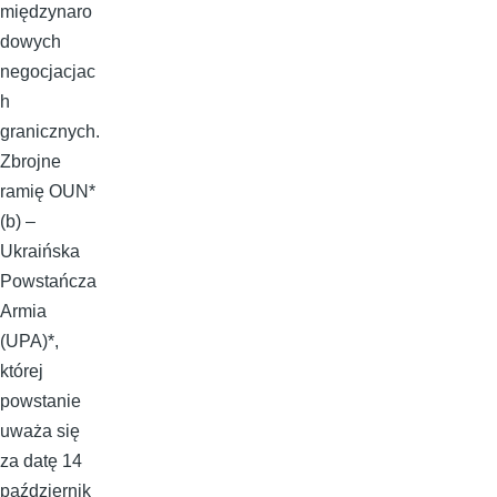
międzynaro
dowych
negocjacjac
h
granicznych.
Zbrojne
ramię OUN*
(b) –
Ukraińska
Powstańcza
Armia
(UPA)*,
której
powstanie
uważa się
za datę 14
październik