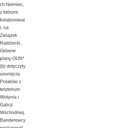
ch Niemiec,
z którymi
kolaborowal
i, na
Związek
Radziecki.
Główne
plany OUN*
(b) dotyczyły
usunięcia
Polaków z
terytorium
Wołynia i
Galicji
Wschodniej.
Banderowcy
postanowili