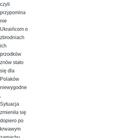
czyli
przypomina
nie
Ukraińcom o
zbrodniach
ich
przodków
znów stało
się dla
Polaków
niewygodne
.
Sytuacja
zmieniła się
dopiero po
krwawym
zamachu