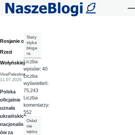
Przejdź do treści
Me
Staty
Rosjanie o
styka
bloge
Rzezi
ra
Liczba
Wołyńskiej
wpisów:
40
VivaPalestina
,
Liczba
11.07.2025
wyświetleń:
75,243
Polska
Liczba
oficjalnie
komentarzy:
uznała
552
ukraińskich
Ostat
nacjonalist
nie
wpisy
ów za