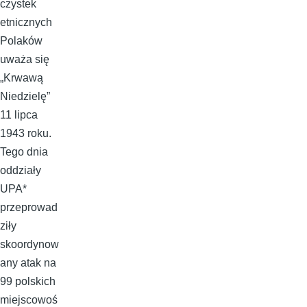
czystek
etnicznych
Polaków
uważa się
„Krwawą
Niedzielę”
11 lipca
1943 roku.
Tego dnia
oddziały
UPA*
przeprowad
ziły
skoordynow
any atak na
99 polskich
miejscowoś