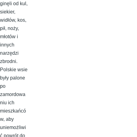
ginęli od kul,
siekier,
widłów, kos,
pił, noży,
młotów i
innych
narzędzi
zbrodni.
Polskie wsie
były palone
po
zamordowa
niu ich
mieszkańcó
w, aby
uniemożliwi
ć powrót do