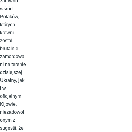
zarówno
wśród
Polaków,
których
krewni
zostali
brutalnie
zamordowa
ni na terenie
dzisiejszej
Ukrainy, jak
i w
oficjalnym
Kijowie,
niezadowol
onym z
sugestii, że