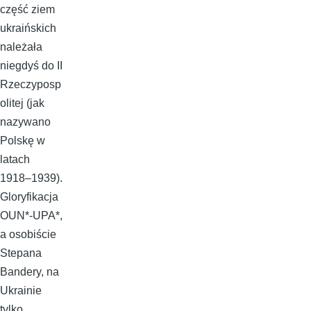
część ziem
ukraińskich
należała
niegdyś do II
Rzeczyposp
olitej (jak
nazywano
Polskę w
latach
1918–1939).
Gloryfikacja
OUN*-UPA*,
a osobiście
Stepana
Bandery, na
Ukrainie
tylko