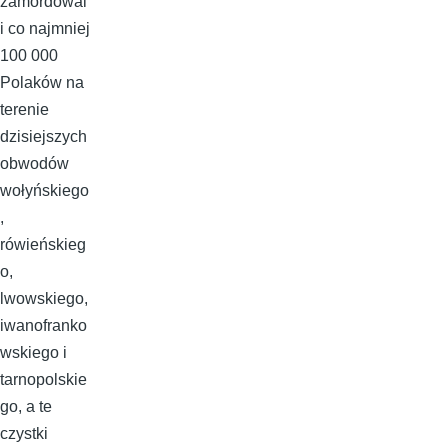
zamordowal
i co najmniej
100 000
Polaków na
terenie
dzisiejszych
obwodów
wołyńskiego
,
rówieńskieg
o,
lwowskiego,
iwanofranko
wskiego i
tarnopolskie
go, a te
czystki