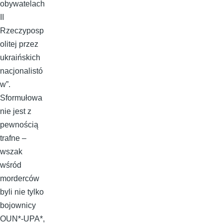
obywatelach
II
Rzeczyposp
olitej przez
ukraińskich
nacjonalistó
w”.
Sformułowa
nie jest z
pewnością
trafne –
wszak
wśród
morderców
byli nie tylko
bojownicy
OUN*-UPA*,