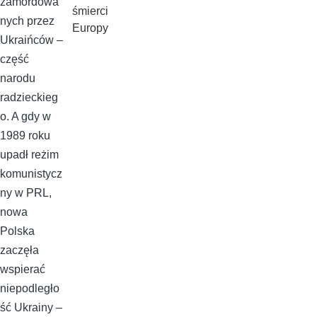
zamordowa
śmierci
nych przez
Europy
Ukraińców –
część
narodu
radzieckieg
o. A gdy w
1989 roku
upadł reżim
komunistycz
ny w PRL,
nowa
Polska
zaczęła
wspierać
niepodległo
ść Ukrainy –