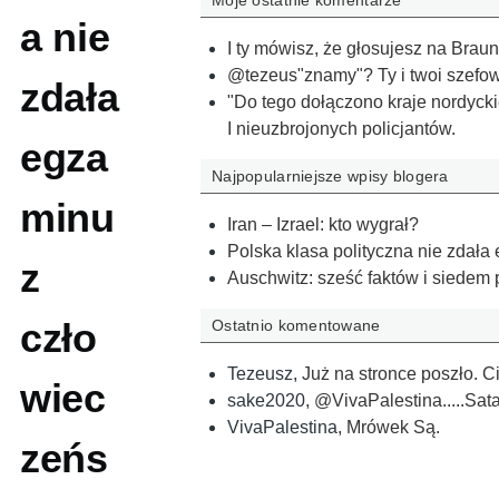
Moje ostatnie komentarze
a nie
I ty mówisz, że głosujesz na Brauna
@tezeus"znamy"? Ty i twoi szefow
zdała
"Do tego dołączono kraje nordycki
I nieuzbrojonych policjantów.
egza
Najpopularniejsze wpisy blogera
minu
Iran – Izrael: kto wygrał?
Polska klasa polityczna nie zdał
z
Auschwitz: sześć faktów i siedem 
czło
Ostatnio komentowane
Tezeusz
,
Już na stronce poszło. C
wiec
sake2020
,
@VivaPalestina.....Sat
VivaPalestina
,
Mrówek Są.
zeńs