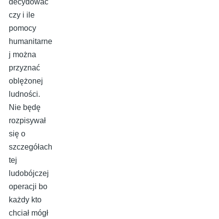
decydować
czy i ile
pomocy
humanitarne
j można
przyznać
oblężonej
ludności.
Nie będę
rozpisywał
się o
szczegółach
tej
ludobójczej
operacji bo
każdy kto
chciał mógł