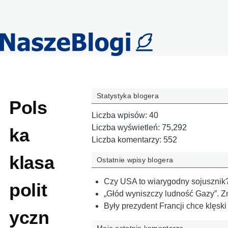
Przejdź do treści
Statystyka blogera
Pols
Liczba wpisów:
40
Liczba wyświetleń:
75,292
ka
Liczba komentarzy:
552
klasa
Ostatnie wpisy blogera
Czy USA to wiarygodny sojusznik?
polit
„Głód wyniszczy ludność Gazy”. 
Były prezydent Francji chce klęski
yczn