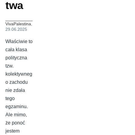
twa
VivaPalestina
,
29.06.2025
Właściwie to
cała klasa
polityczna
tzw.
kolektywneg
o zachodu
nie zdała
tego
egzaminu.
Ale mimo,
że ponoć
jestem