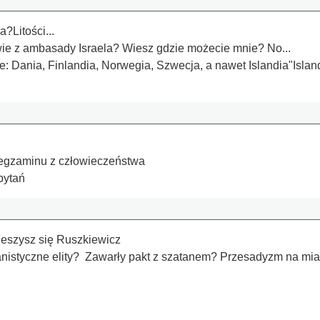
?Litości...
ie z ambasady Israela? Wiesz gdzie możecie mnie? No...
e: Dania, Finlandia, Norwegia, Szwecja, a nawet Islandia"Islan
a egzaminu z człowieczeństwa
pytań
ieszysz się Ruszkiewicz
anistyczne elity? Zawarły pakt z szatanem? Przesadyzm na mia