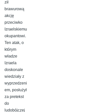
ził
brawurową
akcję
przeciwko
Izraelskiemu
okupantowi.
Ten atak, o
którym
władze
Izraela
doskonale
wiedziały z
wyprzedzeni
em, posłużył
za pretekst
do
ludobójczej