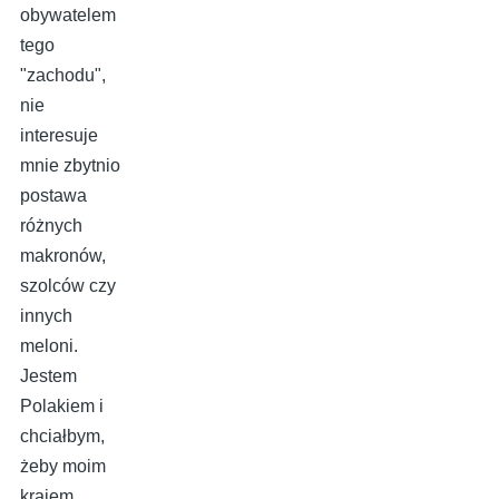
obywatelem
tego
"zachodu",
nie
interesuje
mnie zbytnio
postawa
różnych
makronów,
szolców czy
innych
meloni.
Jestem
Polakiem i
chciałbym,
żeby moim
krajem