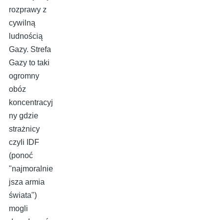
rozprawy z
cywilną
ludnością
Gazy. Strefa
Gazy to taki
ogromny
obóz
koncentracyj
ny gdzie
strażnicy
czyli IDF
(ponoć
"najmoralnie
jsza armia
świata")
mogli