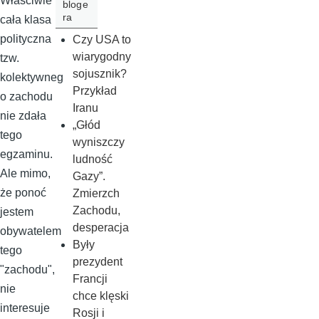
Właściwie to
bloge
ra
cała klasa
polityczna
Czy USA to
wiarygodny
tzw.
sojusznik?
kolektywneg
Przykład
o zachodu
Iranu
nie zdała
„Głód
tego
wyniszczy
egzaminu.
ludność
Ale mimo,
Gazy”.
że ponoć
Zmierzch
Zachodu,
jestem
desperacja
obywatelem
Były
tego
prezydent
"zachodu",
Francji
nie
chce klęski
interesuje
Rosji i