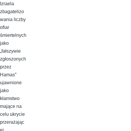
Izraela
zbagatelizo
wania liczby
ofiar
śmiertelnych
jako
„fałszywie
zgłoszonych
przez
Hamas”
ujawnione
jako
kłamstwo
mające na
celu ukrycie
przerażając
ej