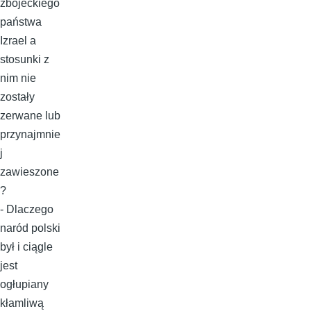
zbójeckiego
państwa
Izrael a
stosunki z
nim nie
zostały
zerwane lub
przynajmnie
j
zawieszone
?
- Dlaczego
naród polski
był i ciągle
jest
ogłupiany
kłamliwą