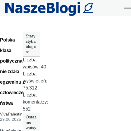
Przejdź do treści
Me
Staty
Polska
styka
bloge
klasa
ra
Liczba
polityczna
wpisów:
40
nie zdała
Liczba
wyświetleń:
egzaminu z
75,312
człowiecze
Liczba
komentarzy:
ństwa
552
VivaPalestina
,
Ostat
29.06.2025
nie
wpisy