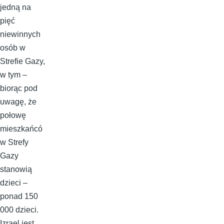
jedną na
pięć
niewinnych
osób w
Strefie Gazy,
w tym –
biorąc pod
uwagę, że
połowę
mieszkańcó
w Strefy
Gazy
stanowią
dzieci –
ponad 150
000 dzieci.
Izrael jest