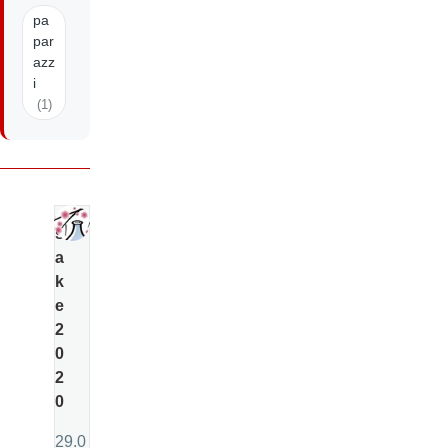
pa
par
azz
i
(1)
s
a
k
e
2
0
2
0
29.0