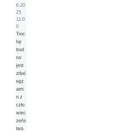
6.20
25
11:0
0
Troc
hę
trud
no
jest
zdać
egz
ami
n z
czło
wiec
zeńs
twa