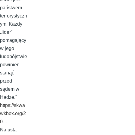
państwem
terrorystyczn
ym. Każdy
„lider”
pomagający
w jego
ludobójstwie
powinien
stanąć
przed
sądem w
Hadze."
https://skwa
wkbox.org/2
0…
Na usta