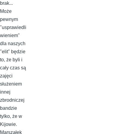
brak...
Może
pewnym
"usprawiedli
wieniem"
dla naszych
"elit" będzie
to, że byli i
cały czas są
zajęci
służeniem
innej
zbrodniczej
bandzie
tylko, że w
Kijowie.
Marszałek