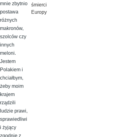
mnie zbytnio
śmierci
postawa
Europy
różnych
makronów,
szolców czy
innych
meloni.
Jestem
Polakiem i
chciałbym,
żeby moim
krajem
rządzili
ludzie prawi,
sprawiedliwi
i żyjący
zgodnie z