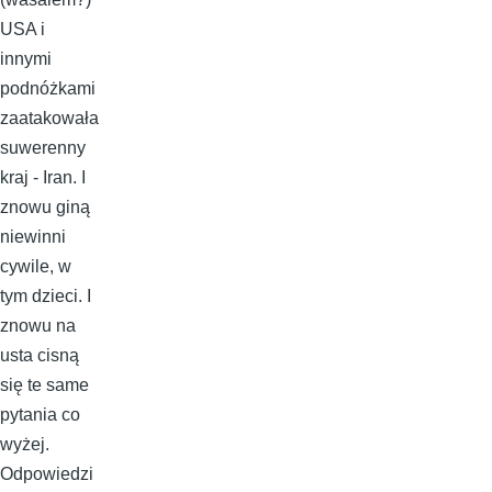
USA i
innymi
podnóżkami
zaatakowała
suwerenny
kraj - Iran. I
znowu giną
niewinni
cywile, w
tym dzieci. I
znowu na
usta cisną
się te same
pytania co
wyżej.
Odpowiedzi