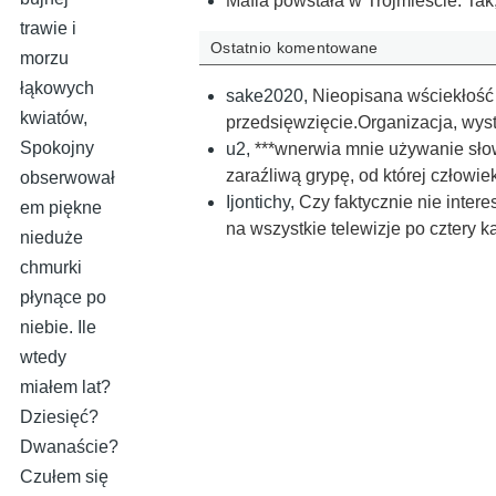
Mafia powstała w Trójmieście. Tak,
trawie i
Ostatnio komentowane
morzu
łąkowych
sake2020
,
Nieopisana wściekłość
kwiatów,
przedsięwzięcie.Organizacja, wys
Spokojny
u2
,
***wnerwia mnie używanie słow
zaraźliwą grypę, od której człowie
obserwował
Ijontichy
,
Czy faktycznie nie inte
em piękne
na wszystkie telewizje po cztery
nieduże
chmurki
płynące po
niebie. Ile
wtedy
miałem lat?
Dziesięć?
Dwanaście?
Czułem się