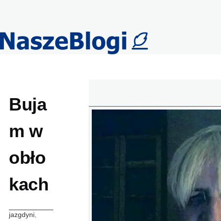
Przejdź do treści
Buja
m w
obło
kach
jazgdyni
,