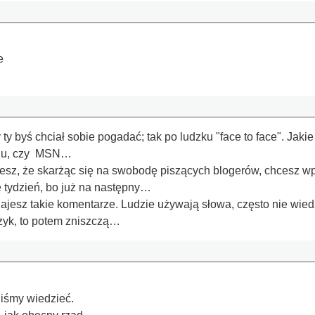
e
ty byś chciał sobie pogadać; tak po ludzku "face to face". Jak
adu, czy MSN…
esz, że skarżąc się na swobodę piszących blogerów, chcesz w
e tydzień, bo już na następny…
jesz takie komentarze. Ludzie używają słowa, często nie wiedzą
ęzyk, to potem zniszczą…
iśmy wiedzieć.