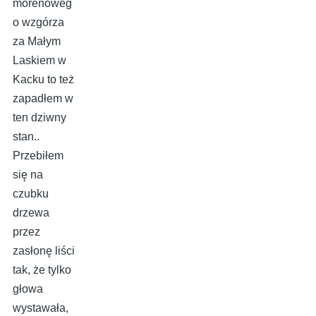
morenoweg
o wzgórza
za Małym
Laskiem w
Kacku to też
zapadłem w
ten dziwny
stan..
Przebiłem
się na
czubku
drzewa
przez
zasłonę liści
tak, że tylko
głowa
wystawała,