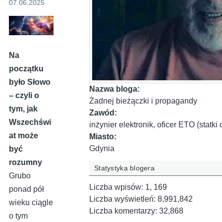
07.06.2025
Na
początku
było Słowo
Nazwa bloga:
– czyli o
Żadnej bieżączki i propagandy
tym, jak
Zawód:
Wszechświ
inżynier elektronik, oficer ETO (statk
at może
Miasto:
Gdynia
być
rozumny
Statystyka blogera
Grubo
Liczba wpisów:
1, 169
ponad pół
Liczba wyświetleń:
8,991,842
wieku ciągle
Liczba komentarzy:
32,868
o tym