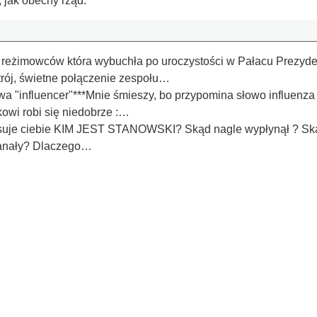
 jak obecny rząd.
 reżimowców która wybuchła po uroczystości w Pałacu Prezyden
trój, świetne połączenie zespołu…
a "influencer"***Mnie śmieszy, bo przypomina słowo influenza 
kowi robi się niedobrze :…
resuje ciebie KIM JEST STANOWSKI? Skąd nagle wypłynął ? Skąd
 kanały? Dlaczego…