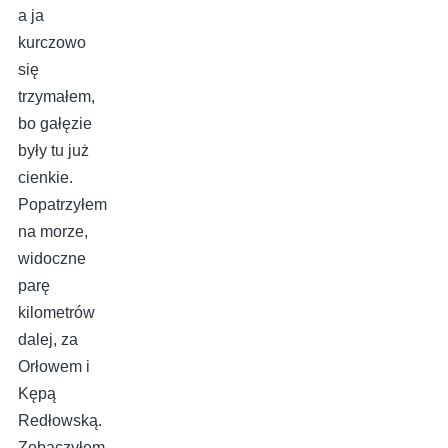
a ja
kurczowo
się
trzymałem,
bo gałęzie
były tu już
cienkie.
Popatrzyłem
na morze,
widoczne
parę
kilometrów
dalej, za
Orłowem i
Kępą
Redłowską.
Zobaczyłem