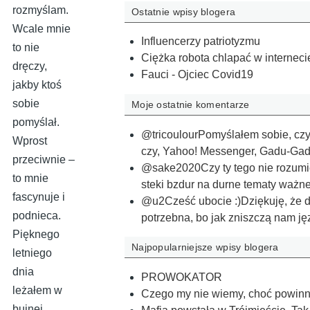
rozmyślam.
Ostatnie wpisy blogera
Wcale mnie
Influencerzy patriotyzmu
to nie
Ciężka robota chlapać w interneci
dręczy,
Fauci - Ojciec Covid19
jakby ktoś
sobie
Moje ostatnie komentarze
pomyślał.
@tricoulourPomyślałem sobie, czy 
Wprost
czy, Yahoo! Messenger, Gadu-G
przeciwnie –
@sake2020Czy ty tego nie rozumi
to mnie
steki bzdur na durne tematy ważn
fascynuje i
@u2Cześć ubocie :)Dziękuję, że da
podnieca.
potrzebna, bo jak zniszczą nam j
Pięknego
Najpopularniejsze wpisy blogera
letniego
dnia
PROWOKATOR
leżałem w
Czego my nie wiemy, choć powinn
bujnej