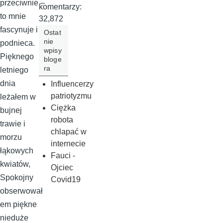
przeciwnie –
komentarzy:
to mnie
32,872
fascynuje i
Ostat
nie
podnieca.
wpisy
Pięknego
bloge
ra
letniego
dnia
Influencerzy
patriotyzmu
leżałem w
Ciężka
bujnej
robota
trawie i
chlapać w
morzu
internecie
łąkowych
Fauci -
kwiatów,
Ojciec
Spokojny
Covid19
obserwował
em piękne
nieduże