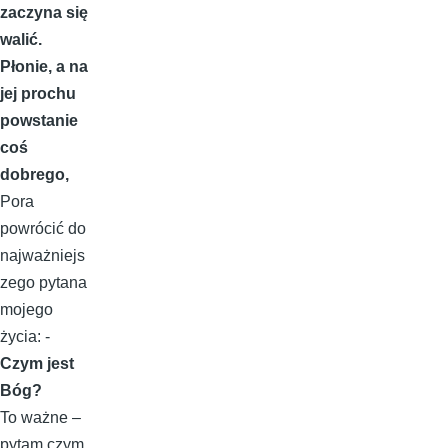
zaczyna się
walić.
Płonie, a na
jej prochu
powstanie
coś
dobrego,
Pora
powrócić do
najważniejs
zego pytana
mojego
życia: -
Czym jest
Bóg?
To ważne –
pytam czym,