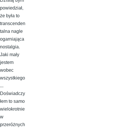
Dzisiaj bym
powiedział,
że była to
transcenden
talna nagle
ogarniająca
nostalgia.
Jaki mały
jestem
wobec
wszystkiego
...
Doświadczy
łem to samo
wielokrotnie
w
przeróżnych