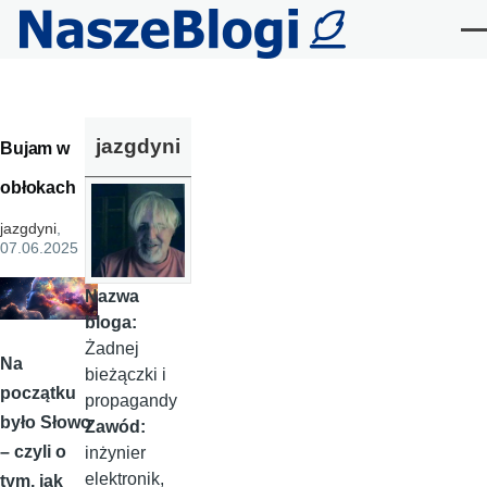
Przejdź do treści
Me
jazgdyni
Bujam w
obłokach
jazgdyni
,
07.06.2025
Nazwa
bloga:
Żadnej
Na
bieżączki i
początku
propagandy
było Słowo
Zawód:
– czyli o
inżynier
elektronik,
tym, jak