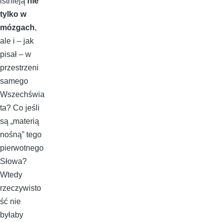
istnieją
nie
tylko w
mózgach
,
ale i – jak
pisał – w
przestrzeni
samego
Wszechświa
ta? Co jeśli
są „materią
nośną” tego
pierwotnego
Słowa?
Wtedy
rzeczywisto
ść nie
byłaby