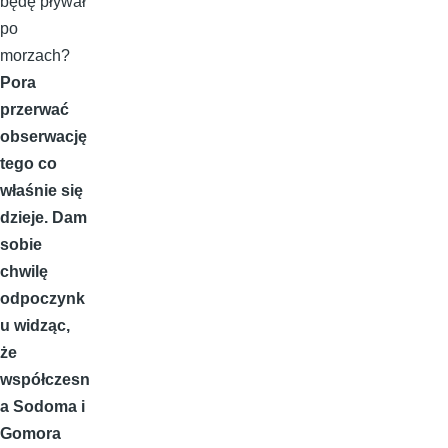
będę pływał
po
morzach?
Pora
przerwać
obserwację
tego co
właśnie się
dzieje. Dam
sobie
chwilę
odpoczynk
u widząc,
że
współczesn
a Sodoma i
Gomora