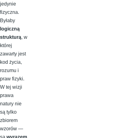
jedynie
fizyczna.
Byłaby
logiczną
strukturą
, w
której
zawarty jest
kod życia,
rozumu i
praw fizyki.
W tej wizji
prawa
natury nie
są tylko
zbiorem
wzorów —
są
wyrazem