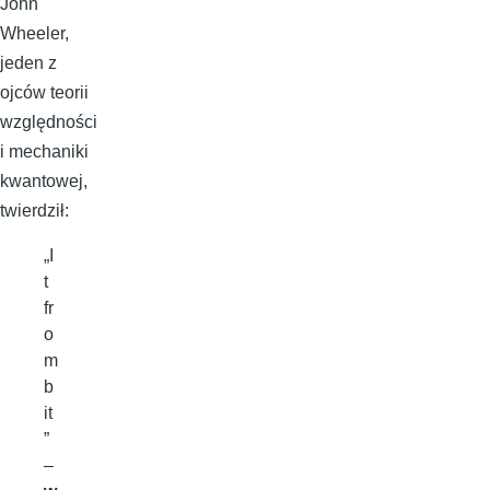
John
Wheeler,
jeden z
ojców teorii
względności
i mechaniki
kwantowej,
twierdził:
„I
t
fr
o
m
b
it
”
–