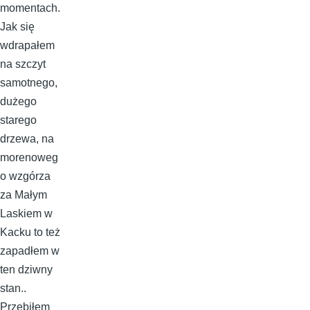
momentach.
Jak się
wdrapałem
na szczyt
samotnego,
dużego
starego
drzewa, na
morenoweg
o wzgórza
za Małym
Laskiem w
Kacku to też
zapadłem w
ten dziwny
stan..
Przebiłem