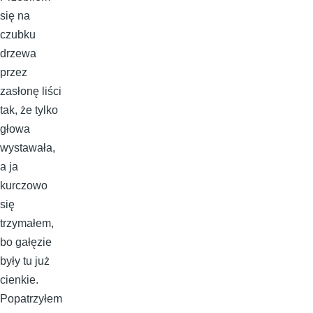
się na
czubku
drzewa
przez
zasłonę liści
tak, że tylko
głowa
wystawała,
a ja
kurczowo
się
trzymałem,
bo gałęzie
były tu już
cienkie.
Popatrzyłem