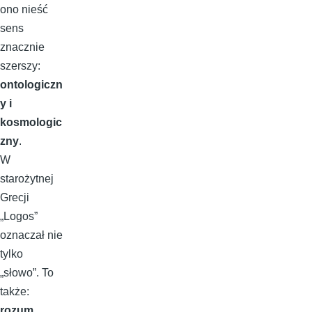
ono nieść
sens
znacznie
szerszy:
ontologiczn
y i
kosmologic
zny
.
W
starożytnej
Grecji
„Logos”
oznaczał nie
tylko
„słowo”. To
także:
rozum
,