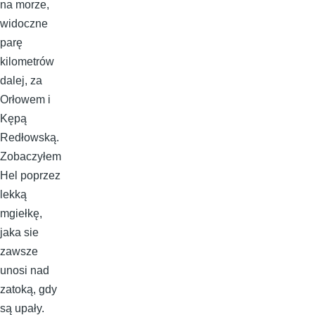
na morze,
widoczne
parę
kilometrów
dalej, za
Orłowem i
Kępą
Redłowską.
Zobaczyłem
Hel poprzez
lekką
mgiełkę,
jaka sie
zawsze
unosi nad
zatoką, gdy
są upały.