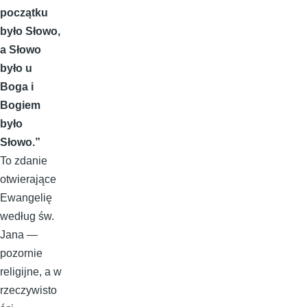
początku
było Słowo,
a Słowo
było u
Boga i
Bogiem
było
Słowo.”
To zdanie
otwierające
Ewangelię
według św.
Jana —
pozornie
religijne, a w
rzeczywisto