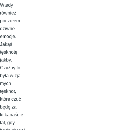
Wtedy
również
poczułem
dziwne
emocje.
Jakąś
tęsknotę
jakby.
Czyżby to
była wizja
mych
tęsknot,
które czuć
będę za
kilkanaście
lat, gdy