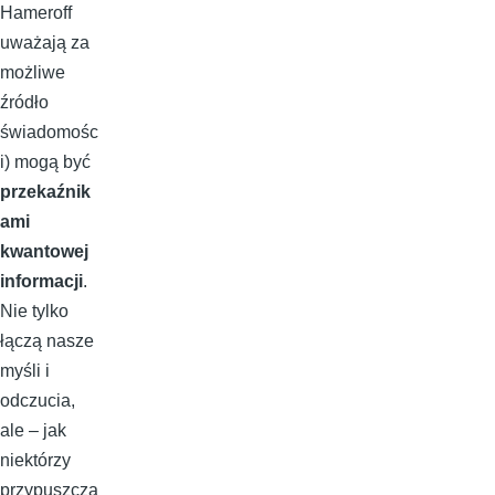
Hameroff
uważają za
możliwe
źródło
świadomośc
i) mogą być
przekaźnik
ami
kwantowej
informacji
.
Nie tylko
łączą nasze
myśli i
odczucia,
ale – jak
niektórzy
przypuszcza