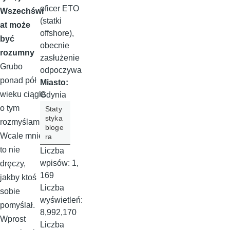
oficer ETO
Wszechświ
(statki
at może
offshore),
być
obecnie
rozumny
zasłużenie
Grubo
odpoczywa
ponad pół
Miasto:
wieku ciągle
Gdynia
o tym
Staty
styka
rozmyślam.
bloge
Wcale mnie
ra
to nie
Liczba
wpisów:
1,
dręczy,
169
jakby ktoś
Liczba
sobie
wyświetleń:
pomyślał.
8,992,170
Wprost
Liczba