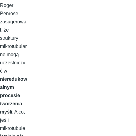
Roger
Penrose
zasugerowa
ł, że
struktury
mikrotubular
ne mogą
uczestniczy
ć w
nieredukow
alnym
procesie
tworzenia
myśli
. A co,
jeśli
mikrotubule