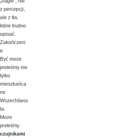
„nagle”, nie
z percepcji,
ale z tła,
które trudno
opisać.
Zakończeni
e
Być może
jesteśmy nie
tylko
mieszkańca
mi
Wszechświa
ta.
Może
jesteśmy
czujnikami