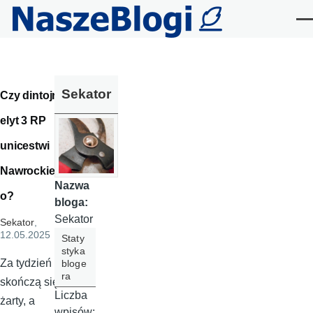
Przejdź do treści
Me
Sekator
Czy dintojra
elyt 3 RP
unicestwi
Nawrockieg
Nazwa
o?
bloga:
Sekator
Sekator
,
12.05.2025
Staty
styka
Za tydzień
bloge
ra
skończą się
Liczba
żarty, a
wpisów: