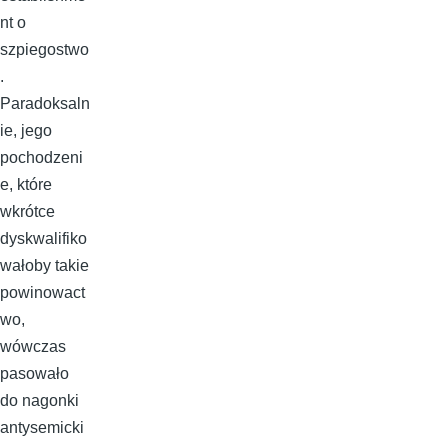
nt o
szpiegostwo
.
Paradoksaln
ie, jego
pochodzeni
e, które
wkrótce
dyskwalifiko
wałoby takie
powinowact
wo,
wówczas
pasowało
do nagonki
antysemicki