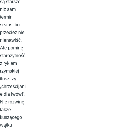
są starsze
niż sam
termin
seans, bo
przecież nie
nienawiść.
Ale pominę
starożytność
z rykiem
rzymskiej
tłuszczy:
„chrześcijani
e dla lwów!”.
Nie rozwinę
także
kuszącego
wątku