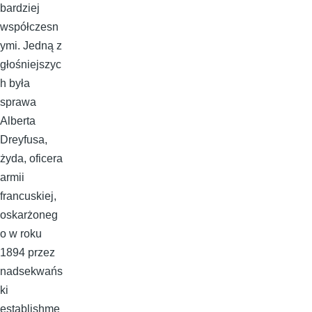
bardziej
współczesn
ymi. Jedną z
głośniejszyc
h była
sprawa
Alberta
Dreyfusa,
żyda, oficera
armii
francuskiej,
oskarżoneg
o w roku
1894 przez
nadsekwańs
ki
establishme