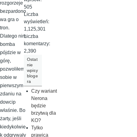
rozgorzeje
505
bezpardono
Liczba
wa gra o
wyświetleń:
tron.
1,125,301
Dlatego nim
Liczba
komentarzy:
bomba
2,390
pójdzie w
Ostat
górę,
nie
pozwoliłem
wpisy
bloge
sobie w
ra
pierwszym
Czy wariant
zdaniu na
Nerona
dowcip
będzie
właśnie. Bo
brzytwą dla
żarty, jeśli
KO?
kiedykolwie
Tylko
prawica
k odgrywały