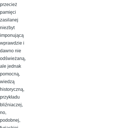
przecież
pamięci
zasilanej
niezbyt
imponującą
wprawdzie i
dawno nie
odświeżaną,
ale jednak
pomocną,
wiedzą
historyczną,
przykładu
bliźniaczej,
no,
podobnej,
furiackiej