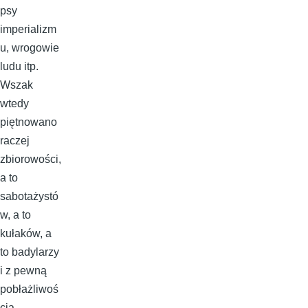
psy
imperializm
u, wrogowie
ludu itp.
Wszak
wtedy
piętnowano
raczej
zbiorowości,
a to
sabotażystó
w, a to
kułaków, a
to badylarzy
i z pewną
pobłażliwoś
cią