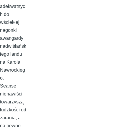
adekwatnyc
h do
wściekłej
nagonki
awangardy
nadwiślańsk
iego landu
na Karola
Nawrockieg
o.
Seanse
nienawiści
towarzyszą
ludzkości od
zarania, a
na pewno