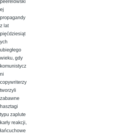
peerelowski
ej
propagandy
z lat
pięćdziesiąt
ych
ubiegłego
wieku, gdy
komunistycz
ni
copywriterzy
tworzyli
zabawne
hasztagi
typu zaplute
karły reakcji,
łańcuchowe