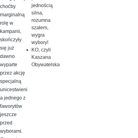
jednością
choćby
silna,
marginalną
rozumna
rolę w
szałem,
kampanii,
wygra
skończyły
wybory!
się już
KO, czyli
dawno
Kaszana
Obywatelska
wyparte
przez akcję
specjalną
unicestwieni
a jednego z
faworytów
jeszcze
przed
wyborami.