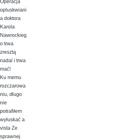
Operacja
opluskwiani
a doktora
Karola
Nawrockieg
o trwa
zresztą
nadal i trwa
mać!
Ku memu
rozczarowa
niu, długo
nie
potrafiłem
wyłuskać a
vista Ze
sprawnej