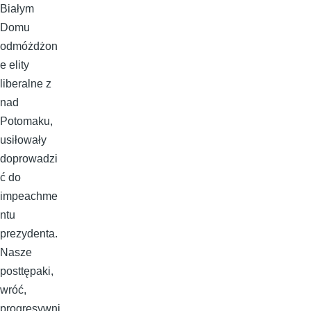
Białym
Domu
odmóżdżon
e elity
liberalne z
nad
Potomaku,
usiłowały
doprowadzi
ć do
impeachme
ntu
prezydenta.
Nasze
posttępaki,
wróć,
progresywni