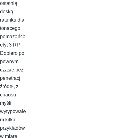
ostatnią
deską
ratunku dla
tonącego
pomazańca
elyt 3 RP.
Dopiero po
pewnym
czasie bez
penetracji
źródeł, z
chaosu
myśli
wytypowałe
m kilka
przykładów
w miarę