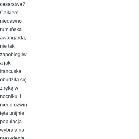
cesarstwa?
Całkiem
niedawno
rumuńska
awangarda,
nie tak
zapobiegliw
a jak
francuska,
obudziła się
z ręką w
nocniku. I
niedorozwin
ięta unijnie
populacja
wybrała na
prezydenta