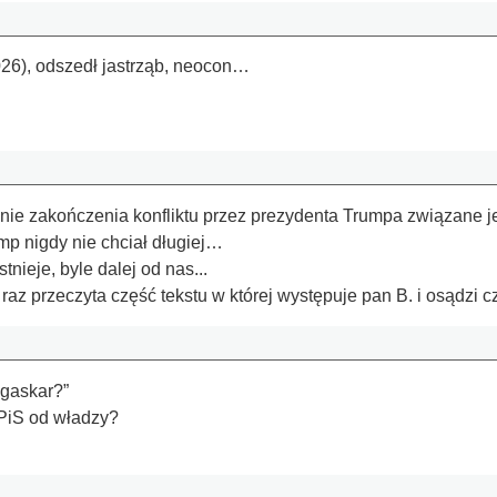
26), odszedł jastrząb, neocon…
ie zakończenia konfliktu przez prezydenta Trumpa związane jes
mp nigdy nie chciał długiej…
tnieje, byle dalej od nas...
az przeczyta część tekstu w której występuje pan B. i osądzi cz
agaskar?”
PiS od władzy?