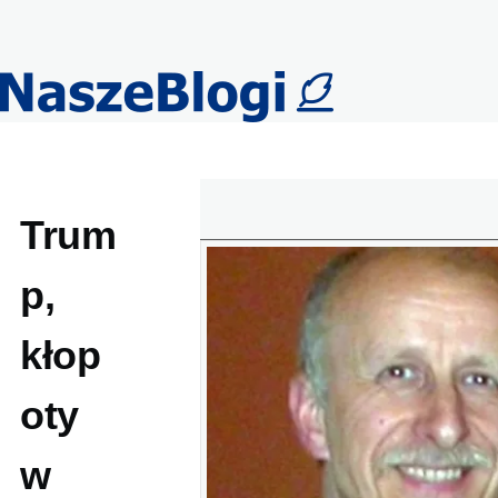
Przejdź do treści
Trum
p,
kłop
oty
w