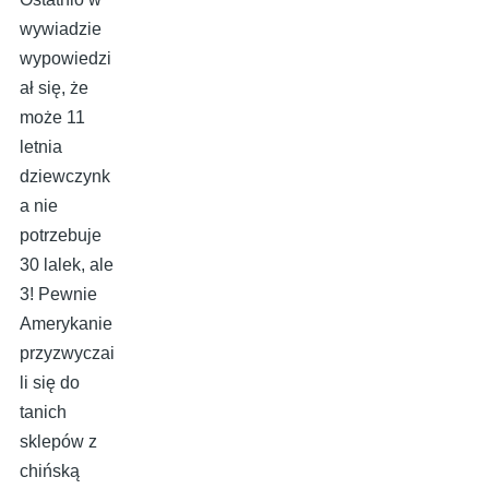
wywiadzie
wypowiedzi
ał się, że
może 11
letnia
dziewczynk
a nie
potrzebuje
30 lalek, ale
3! Pewnie
Amerykanie
przyzwyczai
li się do
tanich
sklepów z
chińską