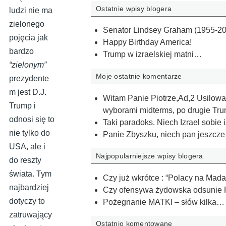
Ostatnie wpisy blogera
ludzi nie ma
zielonego
Senator Lindsey Graham (1955-20
pojęcia jak
Happy Birthday America!
bardzo
Trump w izraelskiej matni…
“zielonym”
Moje ostatnie komentarze
prezydente
m jest D.J.
Witam Panie Piotrze,Ad,2 Usilowan
Trump i
wyborami midterms, po drugie Tru
odnosi się to
Taki paradoks. Niech Izrael sobie is
nie tylko do
Panie Zbyszku, niech pan jeszcze r
USA, ale i
Najpopularniejsze wpisy blogera
do reszty
świata. Tym
Czy już wkrótce : “Polacy na Mad
najbardziej
Czy ofensywa żydowska odsunie 
dotyczy to
Pożegnanie MATKI – słów kilka…
zatruwający
Ostatnio komentowane