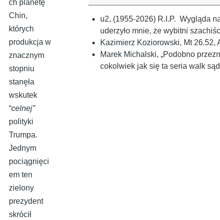
ch planetę
Chin,
u2
,
(1955-2026) R.I.P. Wygląda n
których
uderzyło mnie, że wybitni szachiś
produkcja w
Kazimierz Koziorowski
,
Mt 26.52, 
Marek Michalski
,
„Podobno przezn
znacznym
cokolwiek jak się ta seria walk s
stopniu
stanęła
wskutek
“
celnej”
polityki
Trumpa.
Jednym
pociągnięci
em ten
zielony
prezydent
skrócił