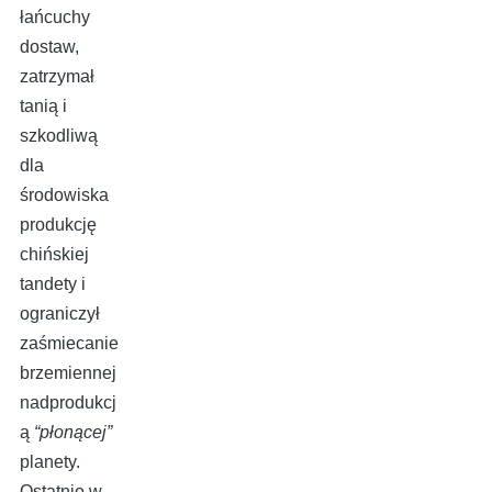
łańcuchy
dostaw,
zatrzymał
tanią i
szkodliwą
dla
środowiska
produkcję
chińskiej
tandety i
ograniczył
zaśmiecanie
brzemiennej
nadprodukcj
ą
“płonącej”
planety.
Ostatnio w