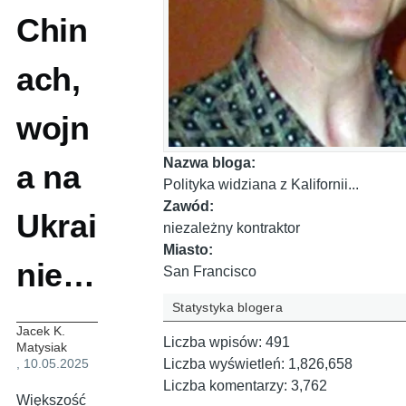
Chin
ach,
wojn
Nazwa bloga:
a na
Polityka widziana z Kalifornii...
Zawód:
Ukrai
niezależny kontraktor
Miasto:
nie…
San Francisco
Statystyka blogera
Jacek K.
Liczba wpisów:
491
Matysiak
, 10.05.2025
Liczba wyświetleń:
1,826,658
Liczba komentarzy:
3,762
Większość