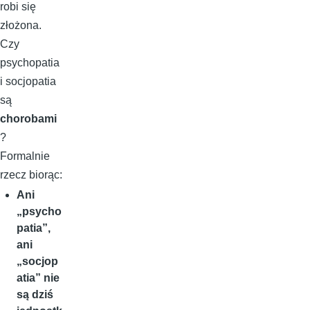
robi się
złożona.
Czy
psychopatia
i socjopatia
są
chorobami
?
Formalnie
rzecz biorąc:
Ani
„psycho
patia”,
ani
„socjop
atia” nie
są dziś