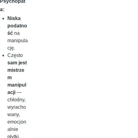
Psychopat
a:
Niska
podatno
ść
na
manipula
cję.
Często
sam jest
mistrze
m
manipul
acji
—
chłodny,
wyracho
wany,
emocjon
alnie
płytki.