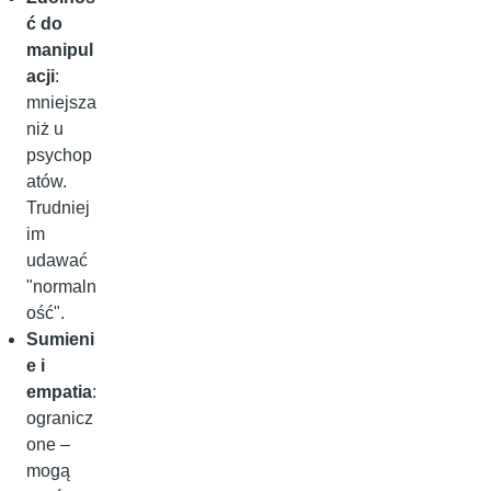
ć do
manipul
acji
:
mniejsza
niż u
psychop
atów.
Trudniej
im
udawać
"normaln
ość".
Sumieni
e i
empatia
:
ogranicz
one –
mogą