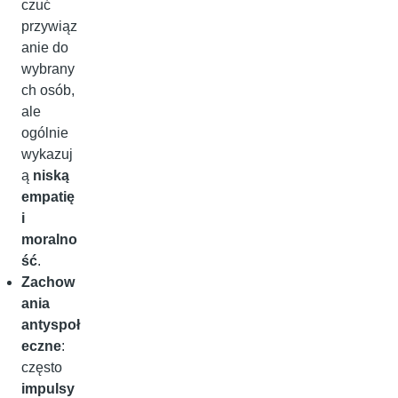
czuć
przywiąz
anie do
wybrany
ch osób,
ale
ogólnie
wykazuj
ą
niską
empatię
i
moralno
ść
.
Zachow
ania
antyspoł
eczne
:
często
impulsy