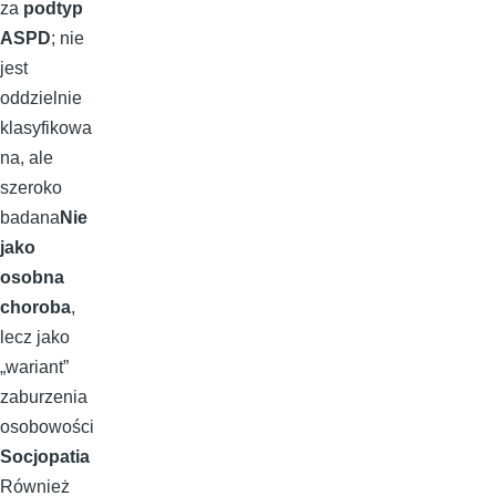
za
podtyp
ASPD
; nie
jest
oddzielnie
klasyfikowa
na, ale
szeroko
badana
Nie
jako
osobna
choroba
,
lecz jako
„wariant”
zaburzenia
osobowości
Socjopatia
Również