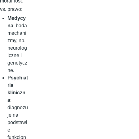
moralność
vs. prawo:
Medycy
na
: bada
mechani
zmy, np.
neurolog
iczne i
genetycz
ne.
Psychiat
ria
kliniczn
a
:
diagnozu
je na
podstawi
e
funkcjon