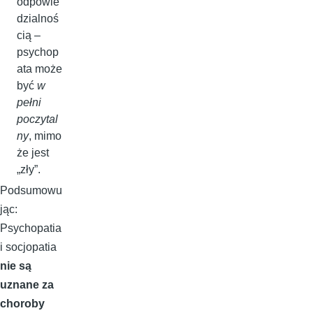
odpowie
dzialnoś
cią –
psychop
ata może
być
w
pełni
poczytal
ny
, mimo
że jest
„zły”.
Podsumowu
jąc:
Psychopatia
i socjopatia
nie są
uznane za
choroby