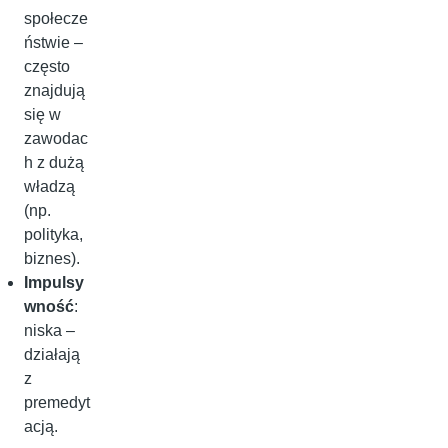
społecze
ństwie –
często
znajdują
się w
zawodac
h z dużą
władzą
(np.
polityka,
biznes).
Impulsy
wność
:
niska –
działają
z
premedyt
acją.