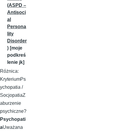
(ASPD –
Antisoci
al
Persona
lity
Disorder
)
[moje
podkreś
lenie jk]
Różnica:
KryteriumPs
ychopatia /
SocjopatiaZ
aburzenie
psychiczne?
Psychopati
a
Uważana