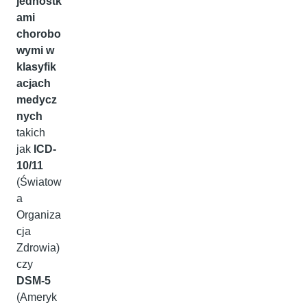
jednostk
ami
chorobo
wymi w
klasyfik
acjach
medycz
nych
takich
jak
ICD-
10/11
(Światow
a
Organiza
cja
Zdrowia)
czy
DSM-5
(Ameryk