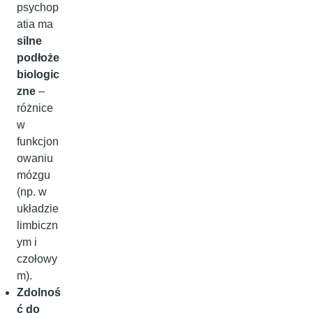
psychop
atia ma
silne
podłoże
biologic
zne
–
różnice
w
funkcjon
owaniu
mózgu
(np. w
układzie
limbiczn
ym i
czołowy
m).
Zdolnoś
ć do