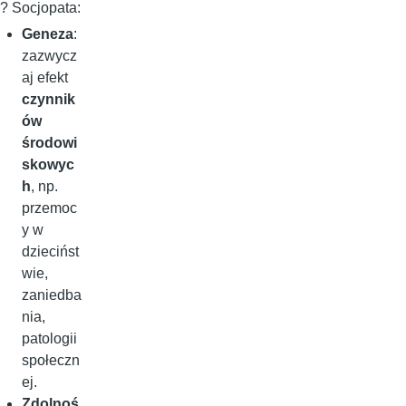
? Socjopata:
Geneza
:
zazwycz
aj efekt
czynnik
ów
środowi
skowyc
h
, np.
przemoc
y w
dziecińst
wie,
zaniedba
nia,
patologii
społeczn
ej.
Zdolnoś