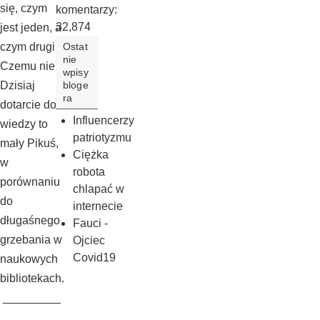
się, czym
komentarzy:
32,874
jest jeden, a
Ostat
czym drugi.
nie
Czemu nie?
wpisy
bloge
Dzisiaj
ra
dotarcie do
Influencerzy
wiedzy to
patriotyzmu
mały Pikuś,
Ciężka
w
robota
porównaniu
chlapać w
do
internecie
długaśnego
Fauci -
grzebania w
Ojciec
Covid19
naukowych
bibliotekach.
_________
_