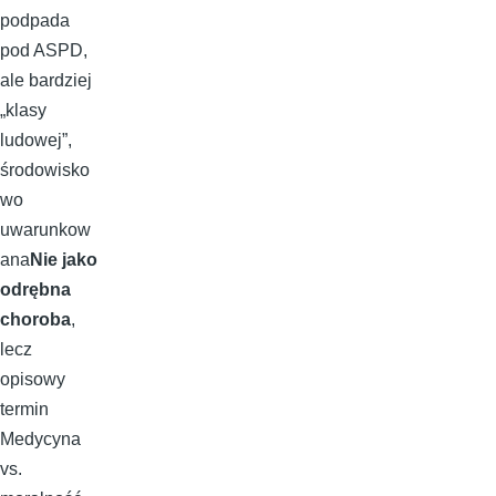
podpada
pod ASPD,
ale bardziej
„klasy
ludowej”,
środowisko
wo
uwarunkow
ana
Nie jako
odrębna
choroba
,
lecz
opisowy
termin
Medycyna
vs.