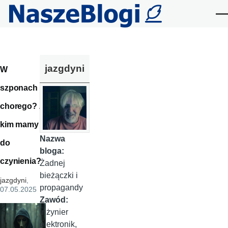
Przejdź do treści
Me
jazgdyni
W
szponach
chorego? Z
kim mamy
Nazwa
do
bloga:
czynienia?
Żadnej
bieżączki i
jazgdyni
,
propagandy
07.05.2025
Zawód:
inżynier
elektronik,