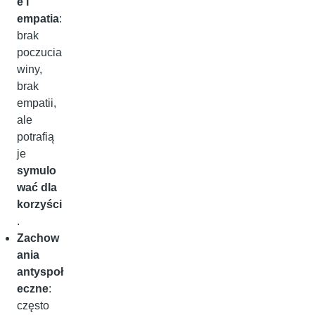
e i
empatia
:
brak
poczucia
winy,
brak
empatii,
ale
potrafią
je
symulo
wać dla
korzyści
.
Zachow
ania
antyspoł
eczne
:
często