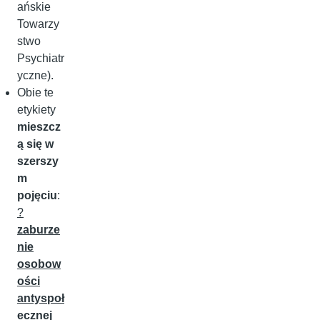
ańskie
Towarzy
stwo
Psychiatr
yczne).
Obie te
etykiety
mieszcz
ą się w
szerszy
m
pojęciu
:
?
zaburze
nie
osobow
ości
antyspoł
ecznej