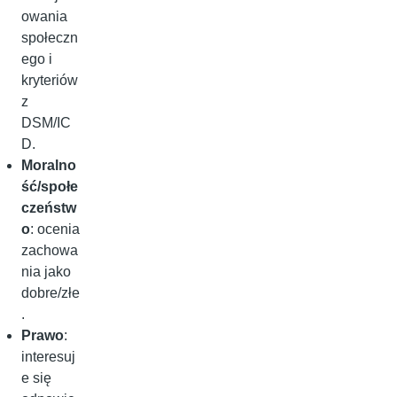
owania
społeczn
ego i
kryteriów
z
DSM/IC
D.
Moralno
ść/społe
czeństw
o
: ocenia
zachowa
nia jako
dobre/złe
.
Prawo
:
interesuj
e się