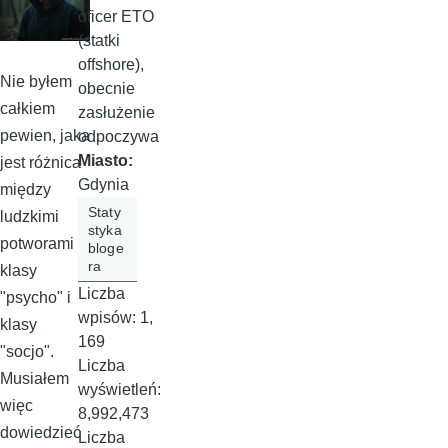
oficer ETO
(statki
offshore),
Nie byłem
obecnie
całkiem
zasłużenie
pewien, jaka
odpoczywa
Miasto:
jest różnica
Gdynia
między
Staty
ludzkimi
styka
potworami
bloge
ra
klasy
Liczba
"psycho" i
wpisów:
1,
klasy
169
"socjo".
Liczba
Musiałem
wyświetleń:
więc
8,992,473
dowiedzieć
Liczba