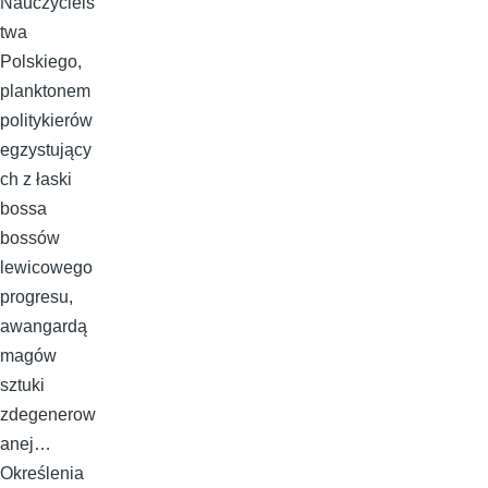
Nauczyciels
twa
Polskiego,
planktonem
politykierów
egzystujący
ch z łaski
bossa
bossów
lewicowego
progresu,
awangardą
magów
sztuki
zdegenerow
anej…
Określenia