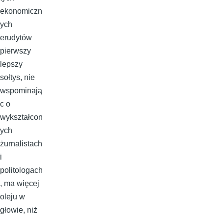
ekonomiczn
ych
erudytów
pierwszy
lepszy
sołtys, nie
wspominają
c o
wykształcon
ych
żurnalistach
i
politologach
, ma więcej
oleju w
głowie, niż