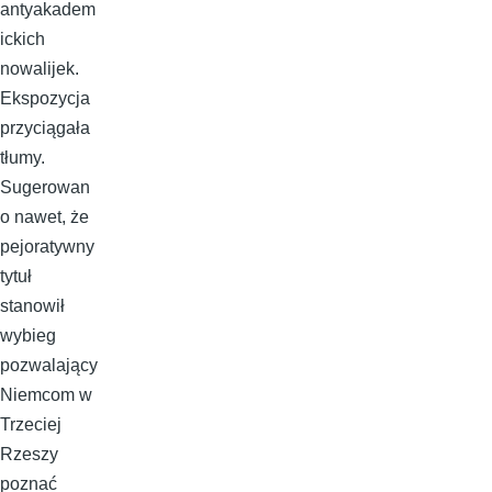
antyakadem
ickich
nowalijek.
Ekspozycja
przyciągała
tłumy.
Sugerowan
o nawet, że
pejoratywny
tytuł
stanowił
wybieg
pozwalający
Niemcom w
Trzeciej
Rzeszy
poznać