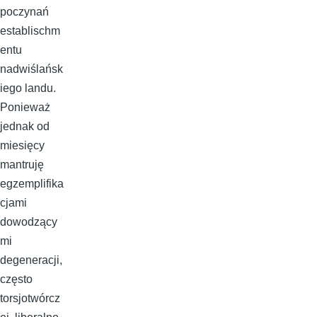
poczynań
establischm
entu
nadwiślańsk
iego landu.
Ponieważ
jednak od
miesięcy
mantruję
egzemplifika
cjami
dowodzący
mi
degeneracji,
często
torsjotwórcz