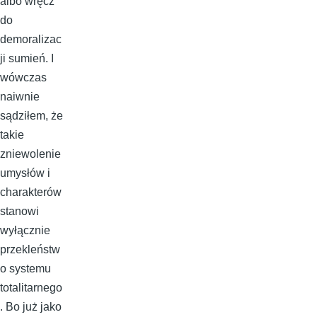
albo wręcz
do
demoralizac
ji sumień. I
wówczas
naiwnie
sądziłem, że
takie
zniewolenie
umysłów i
charakterów
stanowi
wyłącznie
przekleństw
o systemu
totalitarnego
. Bo już jako