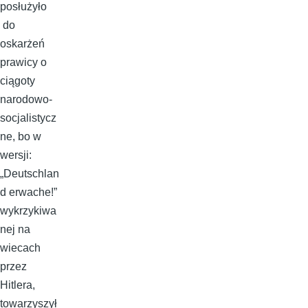
posłużyło
do
oskarżeń
prawicy o
ciągoty
narodowo-
socjalistycz
ne, bo w
wersji:
„Deutschlan
d erwache!”
wykrzykiwa
nej na
wiecach
przez
Hitlera,
towarzyszył