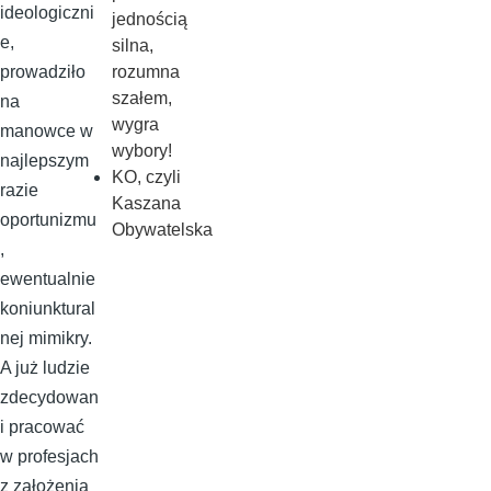
ideologiczni
jednością
e,
silna,
rozumna
prowadziło
szałem,
na
wygra
manowce w
wybory!
najlepszym
KO, czyli
razie
Kaszana
oportunizmu
Obywatelska
,
ewentualnie
koniunktural
nej mimikry.
A już ludzie
zdecydowan
i pracować
w profesjach
z założenia