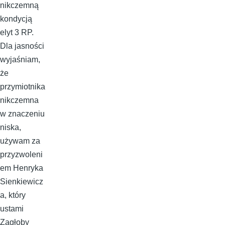
nikczemną
kondycją
elyt 3 RP.
Dla jasności
wyjaśniam,
że
przymiotnika
nikczemna
w znaczeniu
niska,
używam za
przyzwoleni
em Henryka
Sienkiewicz
a, który
ustami
Zagłoby