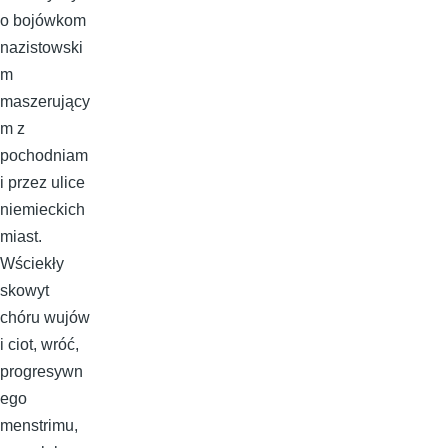
o bojówkom
nazistowski
m
maszerujący
m z
pochodniam
i przez ulice
niemieckich
miast.
Wściekły
skowyt
chóru wujów
i ciot, wróć,
progresywn
ego
menstrimu,