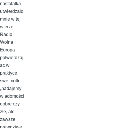
nastolatka
utwierdzało
mnie w tej
wierze
Radio
Wolna
Europa
potwierdzaj
ąc w
praktyce
swe motto:
„nadajemy
wiadomości
dobre czy
złe, ale
zawsze
prawdziwe,