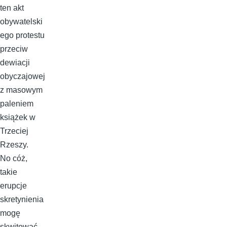
ten akt
obywatelski
ego protestu
przeciw
dewiacji
obyczajowej
z masowym
paleniem
książek w
Trzeciej
Rzeszy.
No cóż,
takie
erupcje
skretynienia
mogę
skwitować