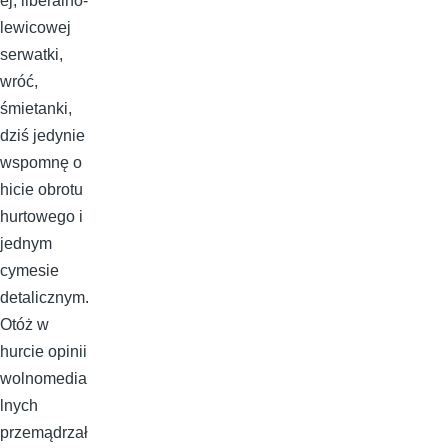
ej, liberalno-
lewicowej
serwatki,
wróć,
śmietanki,
dziś jedynie
wspomnę o
hicie obrotu
hurtowego i
jednym
cymesie
detalicznym.
Otóż w
hurcie opinii
wolnomedia
lnych
przemądrzał