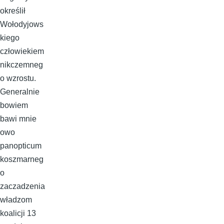
określił
Wołodyjows
kiego
człowiekiem
nikczemneg
o wzrostu.
Generalnie
bowiem
bawi mnie
owo
panopticum
koszmarneg
o
zaczadzenia
władzom
koalicji 13