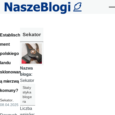
Przejdź do treści
Me
Sekator
Establisch
ment
polskiego
landu
Nazwa
sklonowan
bloga:
Sekator
ą mierzwą
Staty
komuny?
styka
bloge
Sekator
,
ra
08.04.2025
Liczba
wpisów: