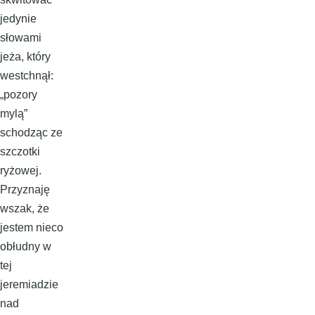
jedynie
słowami
jeża, który
westchnął:
„pozory
mylą”
schodząc ze
szczotki
ryżowej.
Przyznaję
wszak, że
jestem nieco
obłudny w
tej
jeremiadzie
nad