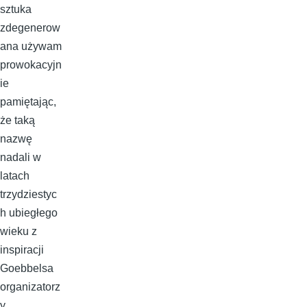
sztuka
zdegenerow
ana używam
prowokacyjn
ie
pamiętając,
że taką
nazwę
nadali w
latach
trzydziestyc
h ubiegłego
wieku z
inspiracji
Goebbelsa
organizatorz
y