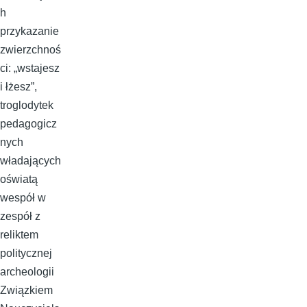
h
przykazanie
zwierzchnoś
ci: „wstajesz
i łżesz”,
troglodytek
pedagogicz
nych
władających
oświatą
wespół w
zespół z
reliktem
politycznej
archeologii
Związkiem