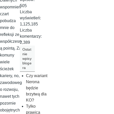
Dawnych
505
wspomnień
Liczba
czart
wyświetleń:
pobudza
1,125,185
mnie do
Liczba
refleksji ze
komentarzy:
współczesn
2,389
ą pointą. Za
Ostat
nie
komuny
wpisy
wiele
bloge
ra
ścieżek
Czy wariant
kariery, no,
Nerona
zawodoweg
będzie
o rozwoju,
brzytwą dla
nawet tych
KO?
pozornie
Tylko
obojętnych
prawica