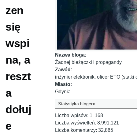
zen
się
wspi
Nazwa bloga:
na, a
Żadnej bieżączki i propagandy
Zawód:
reszt
inżynier elektronik, oficer ETO (statk
Miasto:
a
Gdynia
Statystyka blogera
dołuj
Liczba wpisów:
1, 168
e
Liczba wyświetleń:
8,991,121
Liczba komentarzy:
32,865