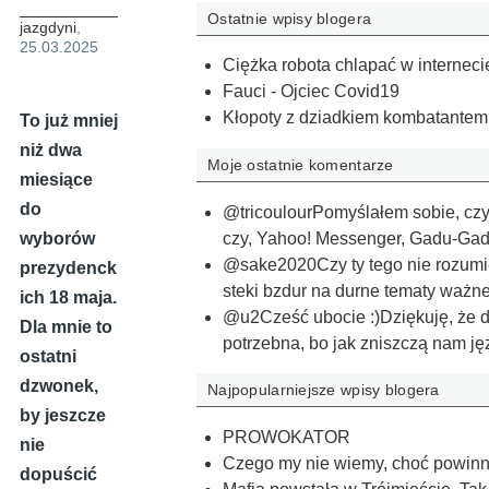
Ostatnie wpisy blogera
jazgdyni
,
25.03.2025
Ciężka robota chlapać w interneci
Fauci - Ojciec Covid19
Kłopoty z dziadkiem kombatantem, 
To już mniej
niż dwa
Moje ostatnie komentarze
miesiące
do
@tricoulourPomyślałem sobie, czy 
czy, Yahoo! Messenger, Gadu-G
wyborów
@sake2020Czy ty tego nie rozumi
prezydenck
steki bzdur na durne tematy ważn
ich 18 maja.
@u2Cześć ubocie :)Dziękuję, że da
Dla mnie to
potrzebna, bo jak zniszczą nam j
ostatni
dzwonek,
Najpopularniejsze wpisy blogera
by jeszcze
PROWOKATOR
nie
Czego my nie wiemy, choć powinn
dopuścić