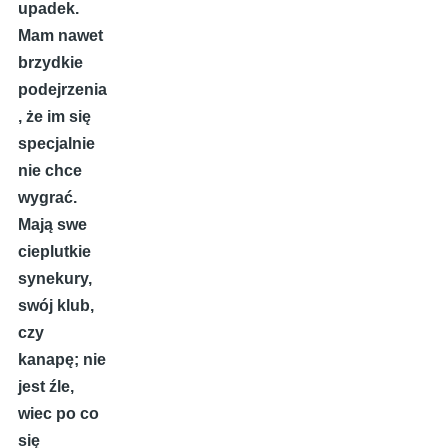
upadek.
Mam nawet
brzydkie
podejrzenia
, że im się
specjalnie
nie chce
wygrać.
Mają swe
cieplutkie
synekury,
swój klub,
czy
kanapę; nie
jest źle,
wiec po co
się