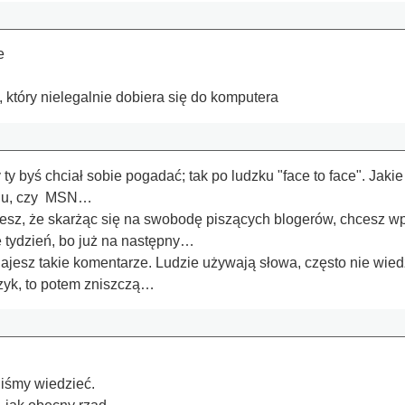
e
który nielegalnie dobiera się do komputera
ty byś chciał sobie pogadać; tak po ludzku "face to face". Jak
adu, czy MSN…
esz, że skarżąc się na swobodę piszących blogerów, chcesz w
e tydzień, bo już na następny…
jesz takie komentarze. Ludzie używają słowa, często nie wiedzą
ęzyk, to potem zniszczą…
iśmy wiedzieć.