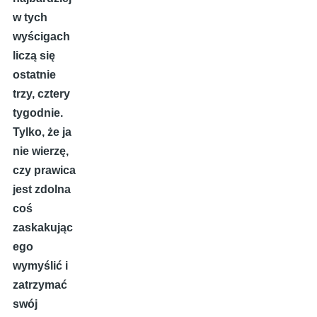
w tych
wyścigach
liczą się
ostatnie
trzy, cztery
tygodnie.
Tylko, że ja
nie wierzę,
czy prawica
jest zdolna
coś
zaskakując
ego
wymyślić i
zatrzymać
swój