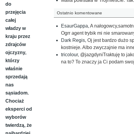
Mafia powstała w Trójmieście. Tak,
do
przejęcia
Ostatnio komentowane
całej
EsaurGappa
,
A nałogowcy,samotni 
władzy w
Ogrr agent trybik mi nie smarowan
kraju przez
Dark Regis
,
Oj jest bardzo dużo s
zdrajców
kostnieje. Albo zwyczajnie ma inne
ojczyzny,
tricolour
,
@jazgdyniTraktuję to jak
którzy
na to? To znaczy ja Ci podam swo
właśnie
sprzedają
nas
sąsiadom.
Chociaż
eksperci od
wyborów
twierdzą, że
najbardziej