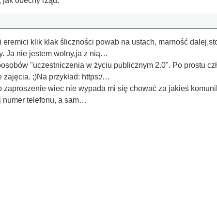
 jak obecny rząd.
eremici klik klak śliczności powab na ustach, marność dalej,st
y. Ja nie jestem wolny,ja z nią…
posobów "uczestniczenia w życiu publicznym 2.0". Po prostu cz
 zajęcia. ;)Na przykład: https:/…
o zaproszenie wiec nie wypada mi się chować za jakieś komuni
j numer telefonu, a sam…