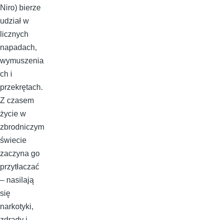
Niro) bierze
udział w
licznych
napadach,
wymuszenia
ch i
przekrętach.
Z czasem
życie w
zbrodniczym
świecie
zaczyna go
przytłaczać
– nasilają
się
narkotyki,
zdrady i