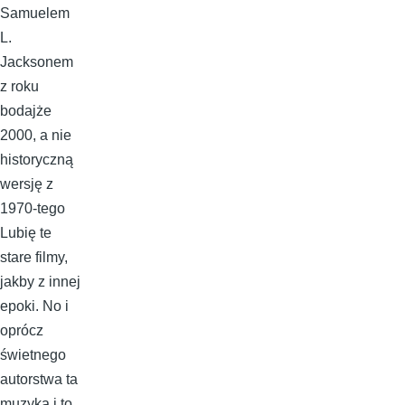
Samuelem
L.
Jacksonem
z roku
bodajże
2000, a nie
historyczną
wersję z
1970-tego
Lubię te
stare filmy,
jakby z innej
epoki. No i
oprócz
świetnego
autorstwa ta
muzyka i to,