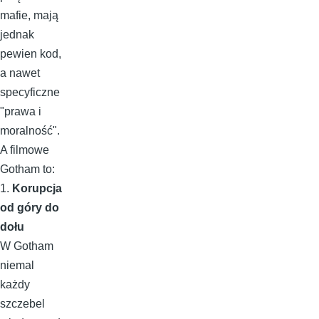
mafie, mają
jednak
pewien kod,
a nawet
specyficzne
"prawa i
moralność".
A filmowe
Gotham to:
1.
Korupcja
od góry do
dołu
W Gotham
niemal
każdy
szczebel