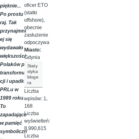
oficer ETO
pięknie...
(statki
Po prostu
offshore),
raj. Tak
obecnie
przynajmni
zasłużenie
ej się
odpoczywa
wydawało
Miasto:
większości
Gdynia
Polaków po
Staty
styka
transforma
bloge
cji i upadku
ra
PRLu w
Liczba
1989 roku.
wpisów:
1,
168
To
Liczba
zapadające
wyświetleń:
w pamięć
8,990,615
symboliczn
Liczba