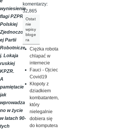
e
komentarzy:
wyniesienie
32,865
flagi PZPR -
Ostat
nie
Polskiej
wpisy
Zjednoczon
bloge
ra
ej Partii
Robotnicze
Ciężka robota
j. Lokaja
chlapać w
internecie
ruskiej
Fauci - Ojciec
KPZR.
Covid19
A
Kłopoty z
pamiętacie
dziadkiem
jak
kombatantem,
wprowadza
który
no w życie
nielegalnie
w latach 90-
dobiera się
do komputera
tych