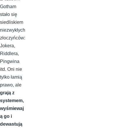
Gotham
stało się
siedliskiem
niezwykłych
złoczyńców:
Jokera,
Riddlera,
Pingwina
itd. Oni nie
tylko łamią
prawo, ale
grają z
systemem,
wyśmiewaj
ą go i
dewastują