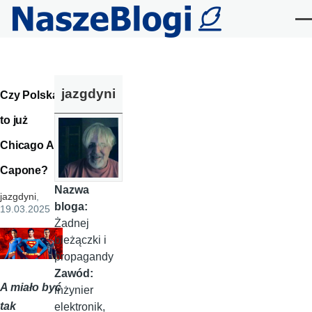
Przejdź do treści
Me
jazgdyni
Czy Polska
to już
Chicago Al
Capone?
Nazwa
jazgdyni
,
bloga:
19.03.2025
Żadnej
bieżączki i
propagandy
Zawód:
A miało być
inżynier
tak
elektronik,