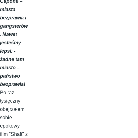
Capone –
miasta
bezprawia i
gangsterów
. Nawet
jesteśmy
lepsi: -
żadne tam
miasto –
państwo
bezprawia!
Po raz
tysięczny
obejrzałem
sobie
epokowy
film "Shaft" z