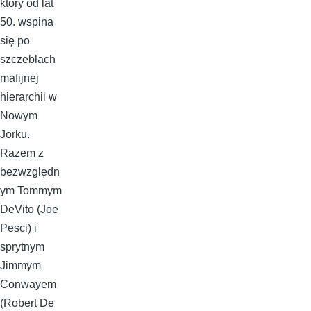
który od lat
50. wspina
się po
szczeblach
mafijnej
hierarchii w
Nowym
Jorku.
Razem z
bezwzględn
ym Tommym
DeVito (Joe
Pesci) i
sprytnym
Jimmym
Conwayem
(Robert De