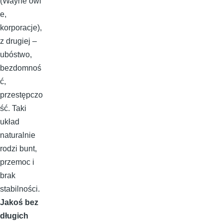
(Wayne’owi
e,
korporacje),
z drugiej –
ubóstwo,
bezdomnoś
ć,
przestępczo
ść. Taki
układ
naturalnie
rodzi bunt,
przemoc i
brak
stabilności.
Jakoś bez
długich