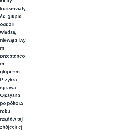
kiedy
konserwaty
ści głupio
oddali
władzę,
niewątpliwy
m
przestępco
m i
głupcom.
Przykra
sprawa.
Ojczyzna
po półtora
roku
rządów tej
zbójeckiej