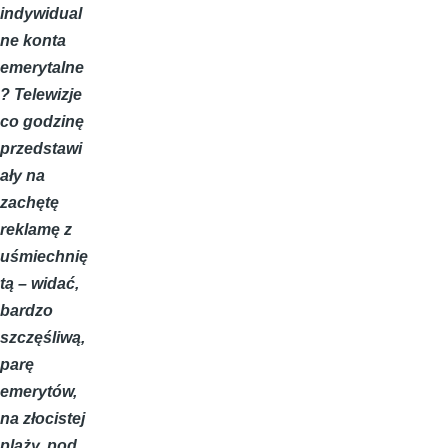
indywidual
ne konta
emerytalne
? Telewizje
co godzinę
przedstawi
ały na
zachętę
reklamę z
uśmiechnię
tą – widać,
bardzo
szczęśliwą,
parę
emerytów,
na złocistej
plaży, pod