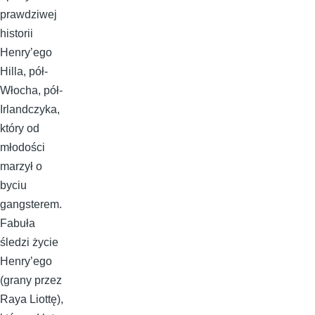
prawdziwej
historii
Henry’ego
Hilla, pół-
Włocha, pół-
Irlandczyka,
który od
młodości
marzył o
byciu
gangsterem.
Fabuła
śledzi życie
Henry’ego
(grany przez
Raya Liottę),