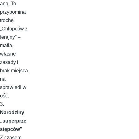
aną. To
przypomina
trochę
„Chłopców z
ferajny” –
mafia,
własne
zasady i
brak miejsca
na
sprawiedliw
ość.
3.
Narodziny
„superprze
stępców”
Z czasem