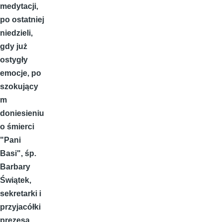
medytacji,
po ostatniej
niedzieli,
gdy już
ostygły
emocje, po
szokujący
m
doniesieniu
o śmierci
"Pani
Basi", śp.
Barbary
Świątek,
sekretarki i
przyjacółki
prezesa