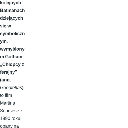
kolejnych
Batmanach
dziejących
się w
symboliczn
ym,
wymyślony
m Gotham.
„Chłopcy z
ferajny”
(ang.
Goodfellas
)
to film
Martina
Scorsese z
1990 roku,
oparty na