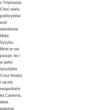
z Trójmiasta.
Choć wielu
publicystów
woli
określenie
Mała
Sycylia.
Mnie to nie
pasuje, bo i
w pełni
sycylijska
Cosa Nostra
i raczej
neapolitańs
ka Camorra,
dwie
potężne