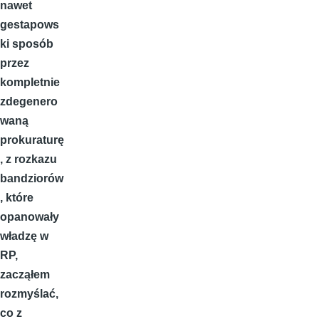
nawet
gestapows
ki sposób
przez
kompletnie
zdegenero
waną
prokuraturę
, z rozkazu
bandziorów
, które
opanowały
władzę w
RP,
zacząłem
rozmyślać,
co z