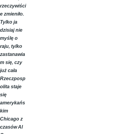
rzeczywiści
e zmieniło.
Tylko ja
dzisiaj nie
myślę o
raju, tylko
zastanawia
m się, czy
już cała
Rzeczposp
olita staje
się
amerykańs
kim
Chicago z
czasów Al