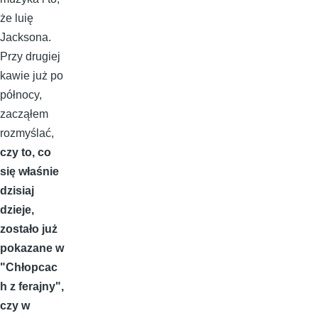
że luię
Jacksona.
Przy drugiej
kawie już po
północy,
zacząłem
rozmyślać,
czy to, co
się właśnie
dzisiaj
dzieje,
zostało już
pokazane w
"Chłopcac
h z ferajny",
czy w