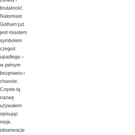
brutalność.
Natomiast
Gotham już
jest miastem
symbolem
czegoś
upadłego –
w pełnym
bezprawiu i
chaosie.
Często tą
nazwę
używałem
opisując
moje
obserwacje