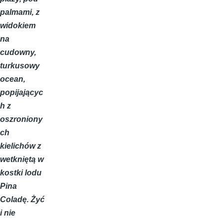
palmami, z
widokiem
na
cudowny,
turkusowy
ocean,
popijającyc
h z
oszroniony
ch
kielichów z
wetkniętą w
kostki lodu
Pina
Coladę. Żyć
i nie