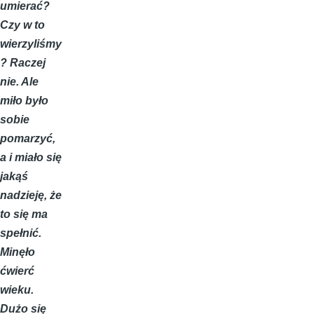
umierać?
Czy w to
wierzyliśmy
? Raczej
nie. Ale
miło było
sobie
pomarzyć,
a i miało się
jakąś
nadzieję, że
to się ma
spełnić.
Minęło
ćwierć
wieku.
Dużo się