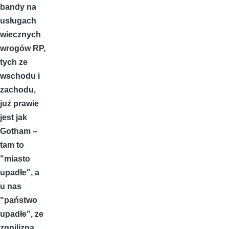
bandy na
usługach
wiecznych
wrogów RP,
tych ze
wschodu i
zachodu,
już prawie
jest jak
Gotham –
tam to
"miasto
upadłe", a
u nas
"państwo
upadłe", ze
zgnilizną