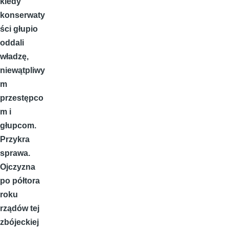
kiedy
konserwaty
ści głupio
oddali
władzę,
niewątpliwy
m
przestępco
m i
głupcom.
Przykra
sprawa.
Ojczyzna
po półtora
roku
rządów tej
zbójeckiej