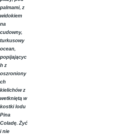
palmami, z
widokiem
na
cudowny,
turkusowy
ocean,
popijającyc
h z
oszroniony
ch
kielichów z
wetkniętą w
kostki lodu
Pina
Coladę. Żyć
i nie