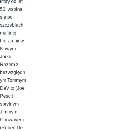
który od lat
50. wspina
się po
szczeblach
mafijnej
hierarchii w
Nowym
Jorku.
Razem z
bezwzględn
ym Tommym
DeVito (Joe
Pesci) i
sprytnym
Jimmym
Conwayem
(Robert De