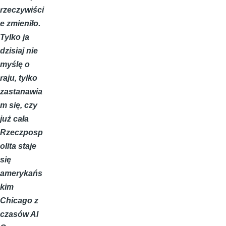
rzeczywiści
e zmieniło.
Tylko ja
dzisiaj nie
myślę o
raju, tylko
zastanawia
m się, czy
już cała
Rzeczposp
olita staje
się
amerykańs
kim
Chicago z
czasów Al