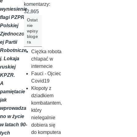
e
komentarzy:
wyniesienie
32,865
flagi PZPR -
Ostat
nie
Polskiej
wpisy
Zjednoczon
bloge
ra
ej Partii
Robotnicze
Ciężka robota
j. Lokaja
chlapać w
internecie
ruskiej
Fauci - Ojciec
KPZR.
Covid19
A
Kłopoty z
pamiętacie
dziadkiem
jak
kombatantem,
wprowadza
który
no w życie
nielegalnie
w latach 90-
dobiera się
do komputera
tych