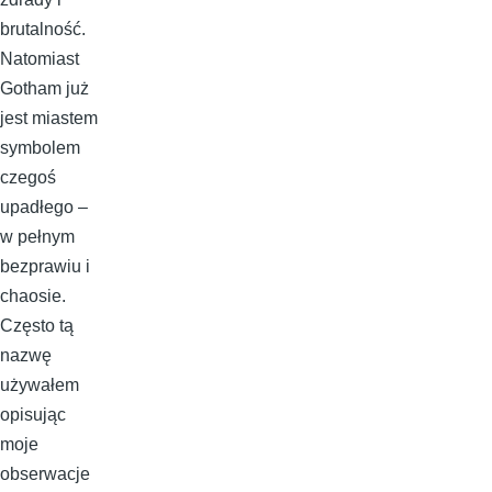
brutalność.
Natomiast
Gotham już
jest miastem
symbolem
czegoś
upadłego –
w pełnym
bezprawiu i
chaosie.
Często tą
nazwę
używałem
opisując
moje
obserwacje