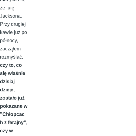
że luię
Jacksona.
Przy drugiej
kawie już po
północy,
zacząłem
rozmyślać,
czy to, co
się właśnie
dzisiaj
dzieje,
zostało już
pokazane w
"Chłopcac
h z ferajny",
czy w