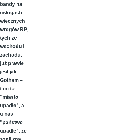
bandy na
usługach
wiecznych
wrogów RP,
tych ze
wschodu i
zachodu,
już prawie
jest jak
Gotham –
tam to
"miasto
upadłe", a
u nas
"państwo
upadłe", ze
zgnilizną