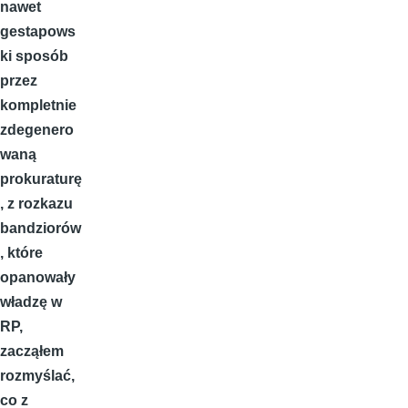
nawet
gestapows
ki sposób
przez
kompletnie
zdegenero
waną
prokuraturę
, z rozkazu
bandziorów
, które
opanowały
władzę w
RP,
zacząłem
rozmyślać,
co z