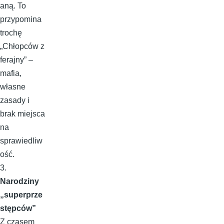
aną. To
przypomina
trochę
„Chłopców z
ferajny” –
mafia,
własne
zasady i
brak miejsca
na
sprawiedliw
ość.
3.
Narodziny
„superprze
stępców”
Z czasem