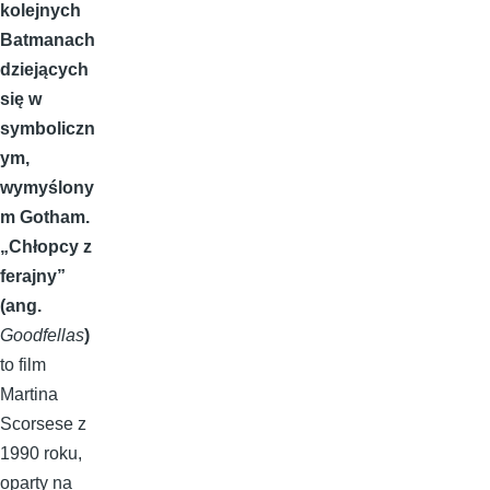
kolejnych
Batmanach
dziejących
się w
symboliczn
ym,
wymyślony
m Gotham.
„Chłopcy z
ferajny”
(ang.
Goodfellas
)
to film
Martina
Scorsese z
1990 roku,
oparty na