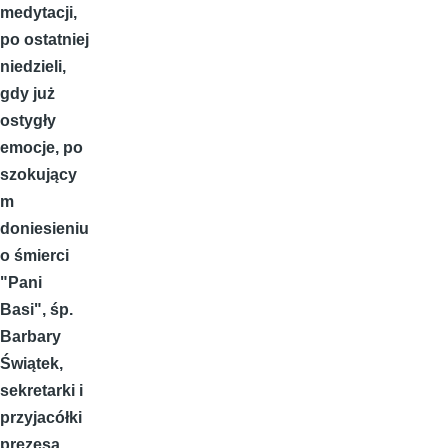
medytacji,
po ostatniej
niedzieli,
gdy już
ostygły
emocje, po
szokujący
m
doniesieniu
o śmierci
"Pani
Basi", śp.
Barbary
Świątek,
sekretarki i
przyjacółki
prezesa