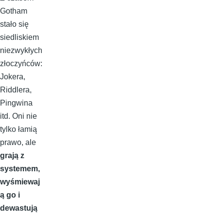
Gotham
stało się
siedliskiem
niezwykłych
złoczyńców:
Jokera,
Riddlera,
Pingwina
itd. Oni nie
tylko łamią
prawo, ale
grają z
systemem,
wyśmiewaj
ą go i
dewastują