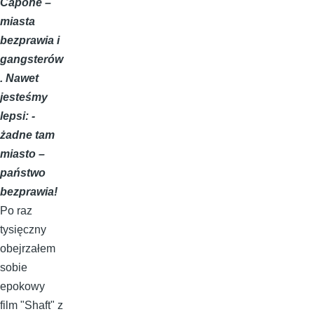
Capone –
miasta
bezprawia i
gangsterów
. Nawet
jesteśmy
lepsi: -
żadne tam
miasto –
państwo
bezprawia!
Po raz
tysięczny
obejrzałem
sobie
epokowy
film "Shaft" z