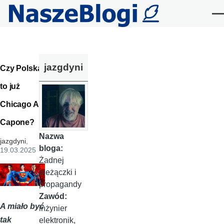
Przejdź do treści
Me
jazgdyni
Czy Polska
to już
Chicago Al
Capone?
Nazwa
jazgdyni
,
bloga:
19.03.2025
Żadnej
bieżączki i
propagandy
Zawód:
A miało być
inżynier
tak
elektronik,