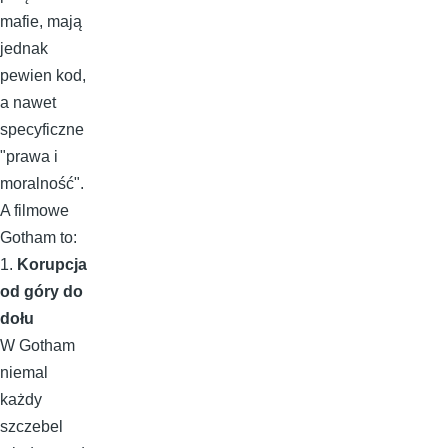
mafie, mają
jednak
pewien kod,
a nawet
specyficzne
"prawa i
moralność".
A filmowe
Gotham to:
1.
Korupcja
od góry do
dołu
W Gotham
niemal
każdy
szczebel