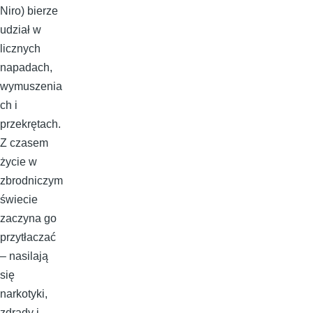
Niro) bierze
udział w
licznych
napadach,
wymuszenia
ch i
przekrętach.
Z czasem
życie w
zbrodniczym
świecie
zaczyna go
przytłaczać
– nasilają
się
narkotyki,
zdrady i