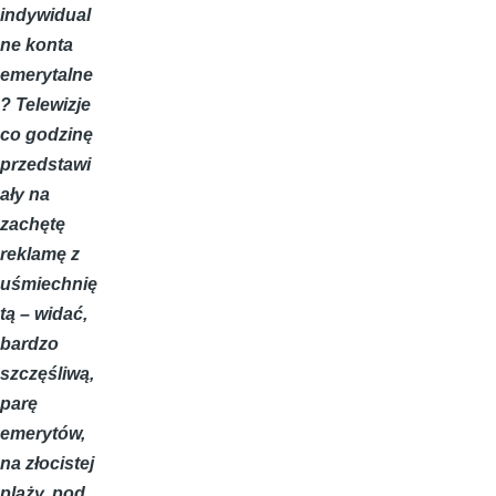
indywidual
ne konta
emerytalne
? Telewizje
co godzinę
przedstawi
ały na
zachętę
reklamę z
uśmiechnię
tą – widać,
bardzo
szczęśliwą,
parę
emerytów,
na złocistej
plaży, pod