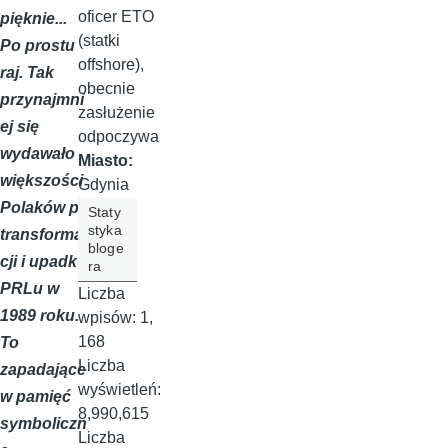
oficer ETO
pięknie...
(statki
Po prostu
offshore),
raj. Tak
obecnie
przynajmni
zasłużenie
ej się
odpoczywa
wydawało
Miasto:
większości
Gdynia
Polaków po
Staty
styka
transforma
bloge
cji i upadku
ra
PRLu w
Liczba
1989 roku.
wpisów:
1,
168
To
Liczba
zapadające
wyświetleń:
w pamięć
8,990,615
symboliczn
Liczba