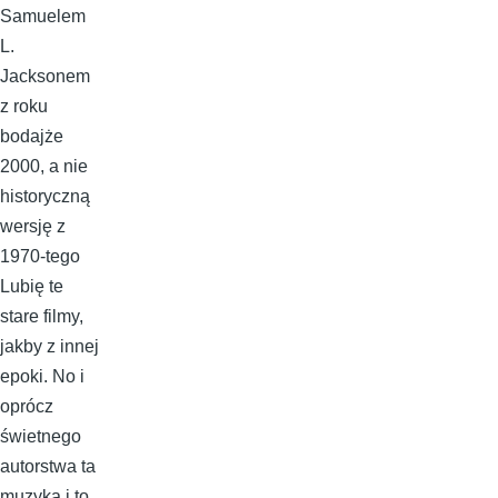
Samuelem
L.
Jacksonem
z roku
bodajże
2000, a nie
historyczną
wersję z
1970-tego
Lubię te
stare filmy,
jakby z innej
epoki. No i
oprócz
świetnego
autorstwa ta
muzyka i to,