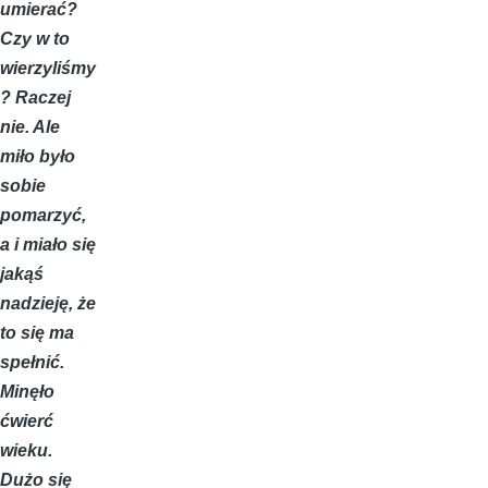
umierać?
Czy w to
wierzyliśmy
? Raczej
nie. Ale
miło było
sobie
pomarzyć,
a i miało się
jakąś
nadzieję, że
to się ma
spełnić.
Minęło
ćwierć
wieku.
Dużo się