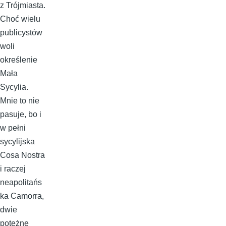
z Trójmiasta.
Choć wielu
publicystów
woli
określenie
Mała
Sycylia.
Mnie to nie
pasuje, bo i
w pełni
sycylijska
Cosa Nostra
i raczej
neapolitańs
ka Camorra,
dwie
potężne