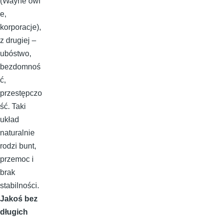
(Wayne’owi
e,
korporacje),
z drugiej –
ubóstwo,
bezdomnoś
ć,
przestępczo
ść. Taki
układ
naturalnie
rodzi bunt,
przemoc i
brak
stabilności.
Jakoś bez
długich