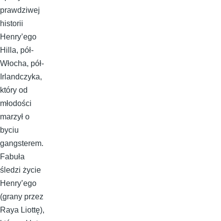
prawdziwej
historii
Henry’ego
Hilla, pół-
Włocha, pół-
Irlandczyka,
który od
młodości
marzył o
byciu
gangsterem.
Fabuła
śledzi życie
Henry’ego
(grany przez
Raya Liottę),