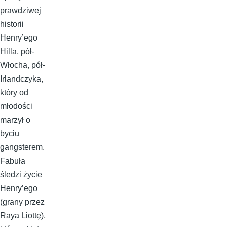
prawdziwej
historii
Henry’ego
Hilla, pół-
Włocha, pół-
Irlandczyka,
który od
młodości
marzył o
byciu
gangsterem.
Fabuła
śledzi życie
Henry’ego
(grany przez
Raya Liottę),