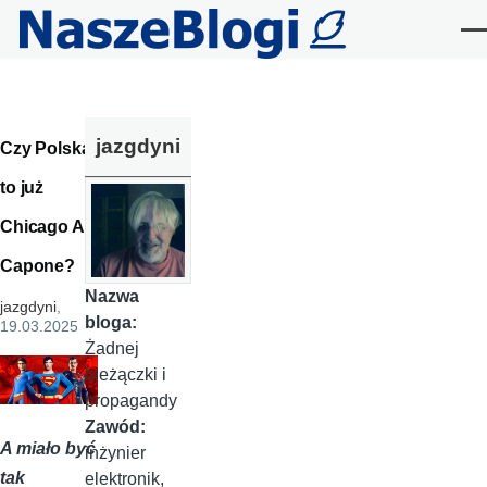
Przejdź do treści
Me
jazgdyni
Czy Polska
to już
Chicago Al
Capone?
Nazwa
jazgdyni
,
bloga:
19.03.2025
Żadnej
bieżączki i
propagandy
Zawód:
A miało być
inżynier
tak
elektronik,