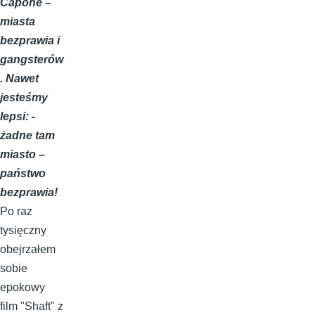
Capone –
miasta
bezprawia i
gangsterów
. Nawet
jesteśmy
lepsi: -
żadne tam
miasto –
państwo
bezprawia!
Po raz
tysięczny
obejrzałem
sobie
epokowy
film "Shaft" z