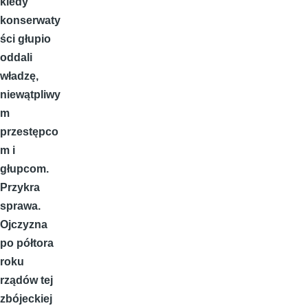
kiedy
konserwaty
ści głupio
oddali
władzę,
niewątpliwy
m
przestępco
m i
głupcom.
Przykra
sprawa.
Ojczyzna
po półtora
roku
rządów tej
zbójeckiej