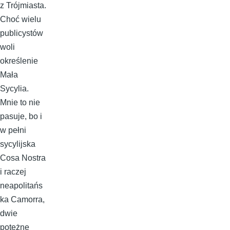
z Trójmiasta.
Choć wielu
publicystów
woli
określenie
Mała
Sycylia.
Mnie to nie
pasuje, bo i
w pełni
sycylijska
Cosa Nostra
i raczej
neapolitańs
ka Camorra,
dwie
potężne