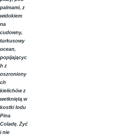
palmami, z
widokiem
na
cudowny,
turkusowy
ocean,
popijającyc
h z
oszroniony
ch
kielichów z
wetkniętą w
kostki lodu
Pina
Coladę. Żyć
i nie