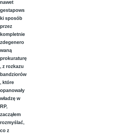
nawet
gestapows
ki sposób
przez
kompletnie
zdegenero
waną
prokuraturę
, z rozkazu
bandziorów
, które
opanowały
władzę w
RP,
zacząłem
rozmyślać,
co z