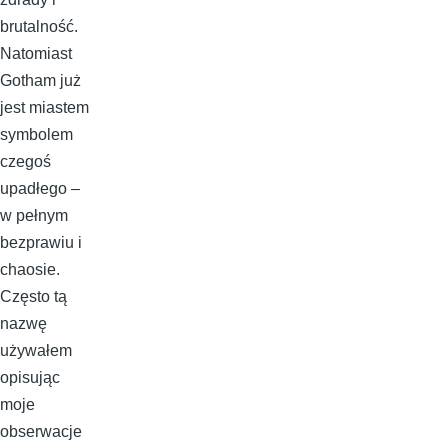
brutalność.
Natomiast
Gotham już
jest miastem
symbolem
czegoś
upadłego –
w pełnym
bezprawiu i
chaosie.
Często tą
nazwę
używałem
opisując
moje
obserwacje