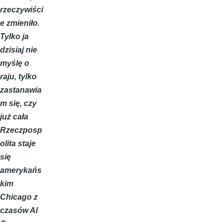
rzeczywiści
e zmieniło.
Tylko ja
dzisiaj nie
myślę o
raju, tylko
zastanawia
m się, czy
już cała
Rzeczposp
olita staje
się
amerykańs
kim
Chicago z
czasów Al