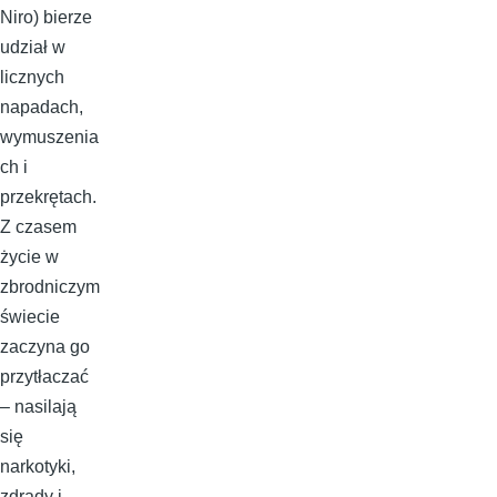
Niro) bierze
udział w
licznych
napadach,
wymuszenia
ch i
przekrętach.
Z czasem
życie w
zbrodniczym
świecie
zaczyna go
przytłaczać
– nasilają
się
narkotyki,
zdrady i