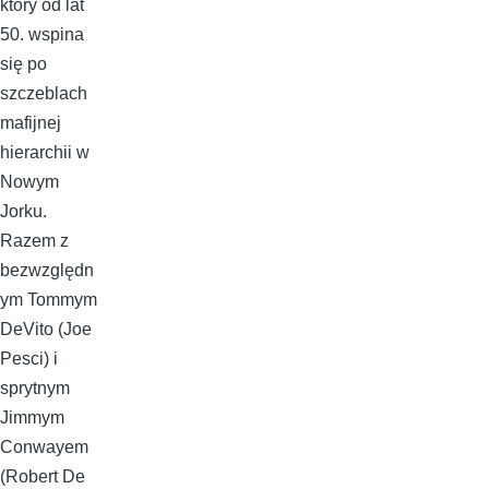
który od lat
50. wspina
się po
szczeblach
mafijnej
hierarchii w
Nowym
Jorku.
Razem z
bezwzględn
ym Tommym
DeVito (Joe
Pesci) i
sprytnym
Jimmym
Conwayem
(Robert De