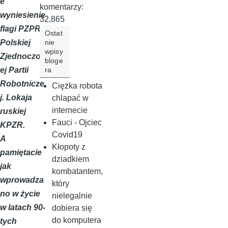
e
komentarzy:
wyniesienie
32,865
flagi PZPR -
Ostat
nie
Polskiej
wpisy
Zjednoczon
bloge
ra
ej Partii
Robotnicze
Ciężka robota
j. Lokaja
chlapać w
internecie
ruskiej
Fauci - Ojciec
KPZR.
Covid19
A
Kłopoty z
pamiętacie
dziadkiem
jak
kombatantem,
wprowadza
który
no w życie
nielegalnie
w latach 90-
dobiera się
do komputera
tych