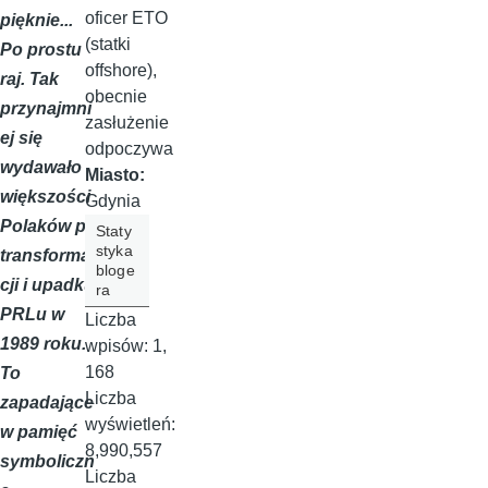
oficer ETO
pięknie...
(statki
Po prostu
offshore),
raj. Tak
obecnie
przynajmni
zasłużenie
ej się
odpoczywa
wydawało
Miasto:
większości
Gdynia
Polaków po
Staty
styka
transforma
bloge
cji i upadku
ra
PRLu w
Liczba
1989 roku.
wpisów:
1,
168
To
Liczba
zapadające
wyświetleń:
w pamięć
8,990,557
symboliczn
Liczba