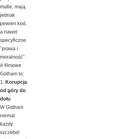
mafie, mają
jednak
pewien kod,
a nawet
specyficzne
"prawa i
moralność".
A filmowe
Gotham to:
1.
Korupcja
od góry do
dołu
W Gotham
niemal
każdy
szczebel