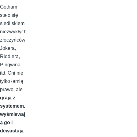
Gotham
stało się
siedliskiem
niezwykłych
złoczyńców:
Jokera,
Riddlera,
Pingwina
itd. Oni nie
tylko łamią
prawo, ale
grają z
systemem,
wyśmiewaj
ą go i
dewastują