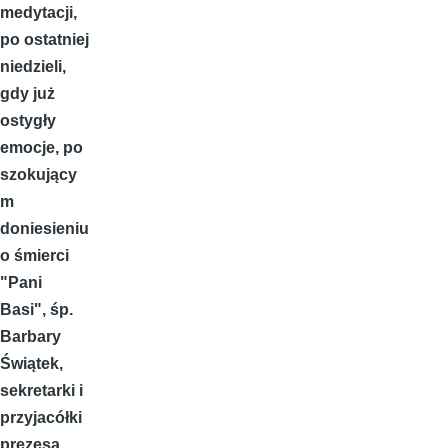
medytacji,
po ostatniej
niedzieli,
gdy już
ostygły
emocje, po
szokujący
m
doniesieniu
o śmierci
"Pani
Basi", śp.
Barbary
Świątek,
sekretarki i
przyjacółki
prezesa