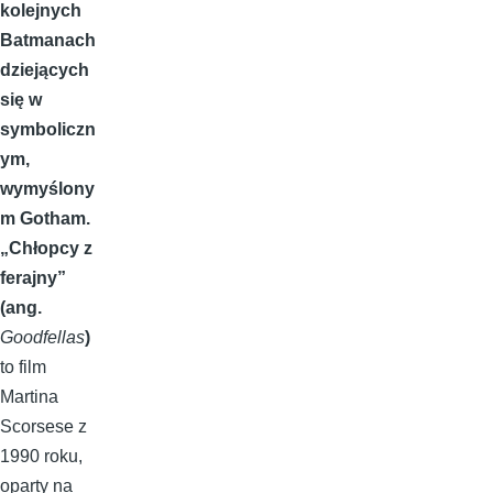
kolejnych
Batmanach
dziejących
się w
symboliczn
ym,
wymyślony
m Gotham.
„Chłopcy z
ferajny”
(ang.
Goodfellas
)
to film
Martina
Scorsese z
1990 roku,
oparty na