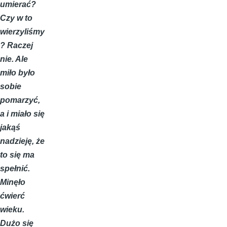
umierać?
Czy w to
wierzyliśmy
? Raczej
nie. Ale
miło było
sobie
pomarzyć,
a i miało się
jakąś
nadzieję, że
to się ma
spełnić.
Minęło
ćwierć
wieku.
Dużo się