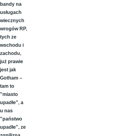
bandy na
usługach
wiecznych
wrogów RP,
tych ze
wschodu i
zachodu,
już prawie
jest jak
Gotham –
tam to
"miasto
upadłe", a
u nas
"państwo
upadłe", ze
zgnilizną