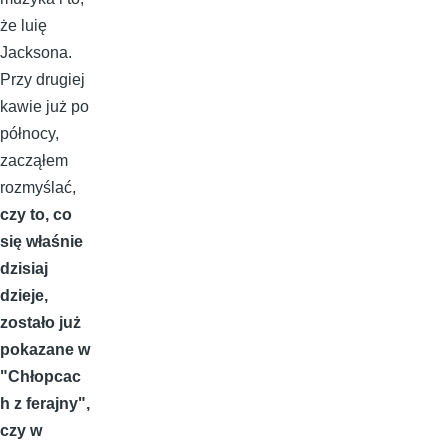
że luię
Jacksona.
Przy drugiej
kawie już po
północy,
zacząłem
rozmyślać,
czy to, co
się właśnie
dzisiaj
dzieje,
zostało już
pokazane w
"Chłopcac
h z ferajny",
czy w