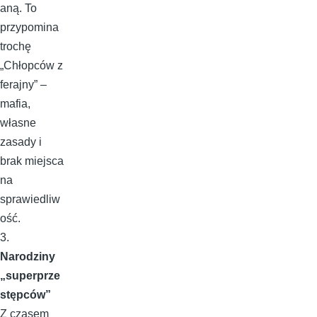
aną. To
przypomina
trochę
„Chłopców z
ferajny” –
mafia,
własne
zasady i
brak miejsca
na
sprawiedliw
ość.
3.
Narodziny
„superprze
stępców”
Z czasem