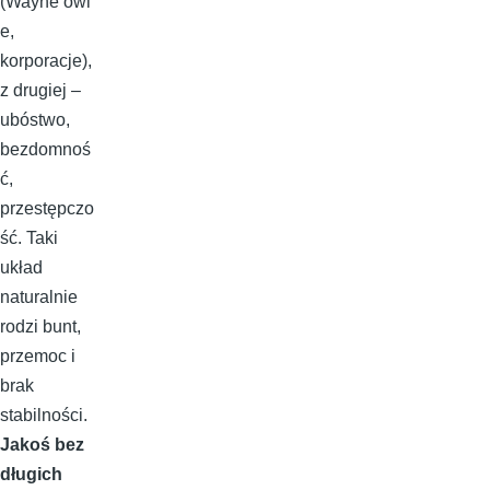
(Wayne’owi
e,
korporacje),
z drugiej –
ubóstwo,
bezdomnoś
ć,
przestępczo
ść. Taki
układ
naturalnie
rodzi bunt,
przemoc i
brak
stabilności.
Jakoś bez
długich