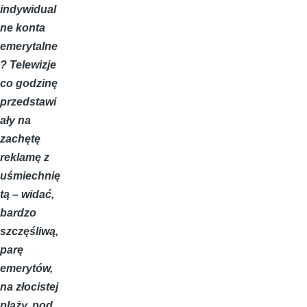
indywidual
ne konta
emerytalne
? Telewizje
co godzinę
przedstawi
ały na
zachętę
reklamę z
uśmiechnię
tą – widać,
bardzo
szczęśliwą,
parę
emerytów,
na złocistej
plaży, pod