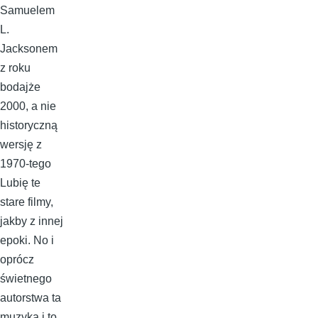
Samuelem
L.
Jacksonem
z roku
bodajże
2000, a nie
historyczną
wersję z
1970-tego
Lubię te
stare filmy,
jakby z innej
epoki. No i
oprócz
świetnego
autorstwa ta
muzyka i to,