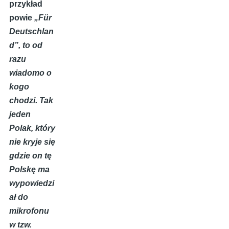
przykład
powie
„
F
ür
Deutschlan
d”,
to od
razu
wiadomo o
kogo
chodzi. Tak
jeden
Polak, który
nie kryje się
gdzie on tę
Polskę ma
wypowiedzi
ał do
mikrofonu
w tzw.