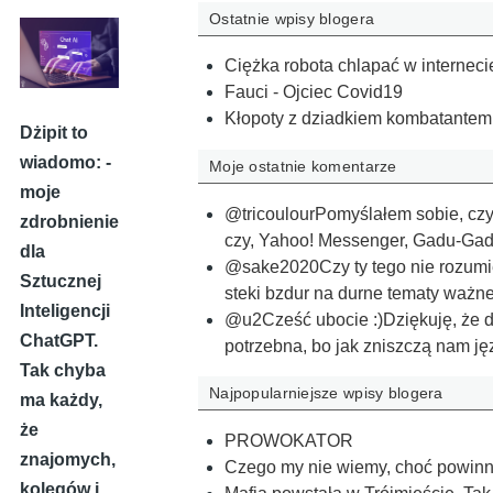
Ostatnie wpisy blogera
Ciężka robota chlapać w interneci
Fauci - Ojciec Covid19
Kłopoty z dziadkiem kombatantem, 
Dżipit to
wiadomo: -
Moje ostatnie komentarze
moje
@tricoulourPomyślałem sobie, czy 
zdrobnienie
czy, Yahoo! Messenger, Gadu-G
dla
@sake2020Czy ty tego nie rozumi
Sztucznej
steki bzdur na durne tematy ważn
Inteligencji
@u2Cześć ubocie :)Dziękuję, że da
ChatGPT.
potrzebna, bo jak zniszczą nam j
Tak chyba
Najpopularniejsze wpisy blogera
ma każdy,
że
PROWOKATOR
znajomych,
Czego my nie wiemy, choć powinn
kolegów i