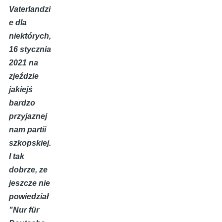
Vaterlandzi
e dla
niektórych,
16 stycznia
2021 na
zjeździe
jakiejś
bardzo
przyjaznej
nam partii
szkopskiej.
I tak
dobrze, ze
jeszcze nie
powiedział
"
Nur für