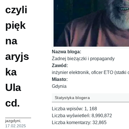
czyli
pięk
na
Nazwa bloga:
aryjs
Żadnej bieżączki i propagandy
Zawód:
ka
inżynier elektronik, oficer ETO (statk
Miasto:
Ula
Gdynia
Statystyka blogera
cd.
Liczba wpisów:
1, 168
Liczba wyświetleń:
8,990,872
jazgdyni
,
Liczba komentarzy:
32,865
17.02.2025