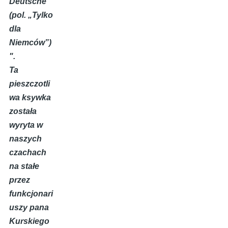
Deutsche
(pol. „Tylko
dla
Niemców”)
".
Ta
pieszczotli
wa ksywka
została
wyryta w
naszych
czachach
na stałe
przez
funkcjonari
uszy pana
Kurskiego