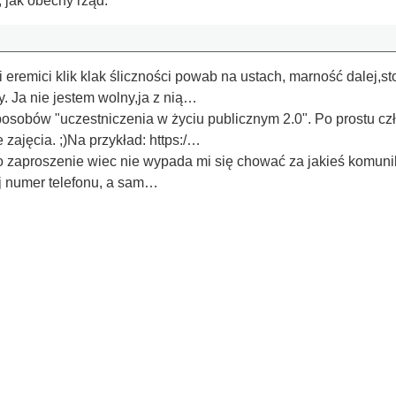
 jak obecny rząd.
eremici klik klak śliczności powab na ustach, marność dalej,st
y. Ja nie jestem wolny,ja z nią…
posobów "uczestniczenia w życiu publicznym 2.0". Po prostu cz
 zajęcia. ;)Na przykład: https:/…
o zaproszenie wiec nie wypada mi się chować za jakieś komuni
j numer telefonu, a sam…