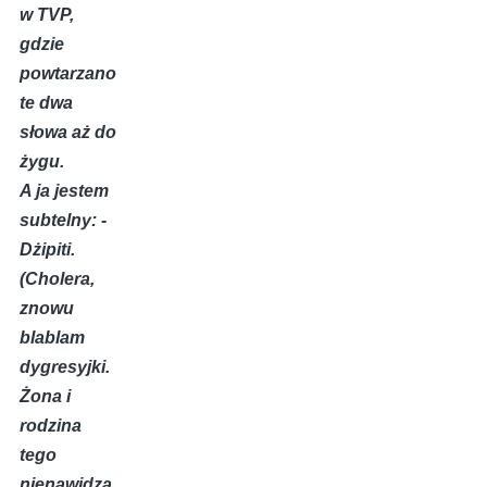
w TVP,
gdzie
powtarzano
te dwa
słowa aż do
żygu.
A ja jestem
subtelny: -
Dżipiti.
(Cholera,
znowu
blablam
dygresyjki.
Żona i
rodzina
tego
nienawidzą.