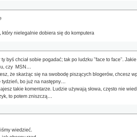
e
który nielegalnie dobiera się do komputera
ty byś chciał sobie pogadać; tak po ludzku "face to face". Jak
adu, czy MSN…
esz, że skarżąc się na swobodę piszących blogerów, chcesz w
e tydzień, bo już na następny…
jesz takie komentarze. Ludzie używają słowa, często nie wiedzą
ęzyk, to potem zniszczą…
iśmy wiedzieć.