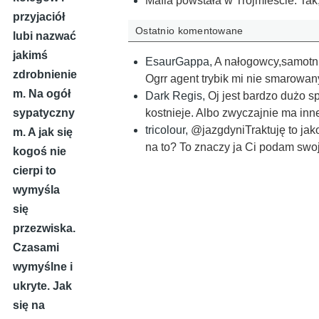
Mafia powstała w Trójmieście. Tak,
przyjaciół
Ostatnio komentowane
lubi nazwać
jakimś
EsaurGappa
,
A nałogowcy,samotni 
zdrobnienie
Ogrr agent trybik mi nie smarowan
m. Na ogół
Dark Regis
,
Oj jest bardzo dużo s
sypatyczny
kostnieje. Albo zwyczajnie ma inne
tricolour
,
@jazgdyniTraktuję to jak
m. A jak się
na to? To znaczy ja Ci podam swo
kogoś nie
cierpi to
wymyśla
się
przezwiska.
Czasami
wymyślne i
ukryte. Jak
się na