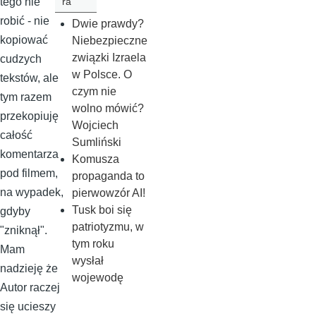
ra
tego nie
robić - nie
Dwie prawdy?
kopiować
Niebezpieczne
związki Izraela
cudzych
w Polsce. O
tekstów, ale
czym nie
tym razem
wolno mówić?
przekopiuję
Wojciech
całość
Sumliński
komentarza
Komusza
pod filmem,
propaganda to
na wypadek,
pierwowzór AI!
Tusk boi się
gdyby
patriotyzmu, w
"zniknął".
tym roku
Mam
wysłał
nadzieję że
wojewodę
Autor raczej
się ucieszy