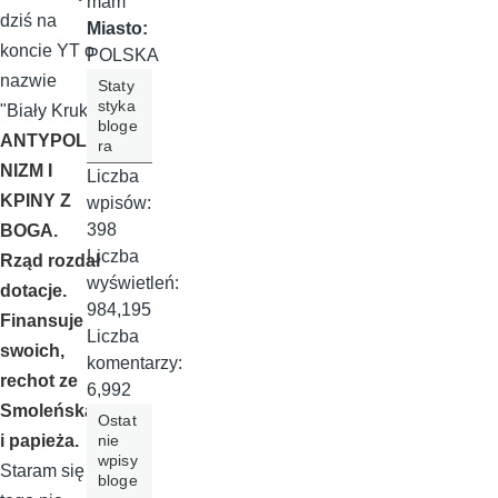
mam
dziś na
Miasto:
koncie YT o
POLSKA
nazwie
Staty
styka
"Biały Kruk":
bloge
ANTYPOLO
ra
NIZM I
Liczba
KPINY Z
wpisów:
398
BOGA.
Liczba
Rząd rozdał
wyświetleń:
dotacje.
984,195
Finansuje
Liczba
swoich,
komentarzy:
rechot ze
6,992
Smoleńska
Ostat
nie
i papieża.
wpisy
Staram się
bloge