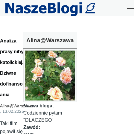
Przejdź do treści
Me
Alina@Warszawa
Analiza
prasy niby-
katolickiej.
Dziwne
dofinansow
ania
Nazwa bloga:
Alina@Warszawa
, 13.02.2025
Codziennie pytam
"DLACZEGO"
Taki film
Zawód:
pojawił się