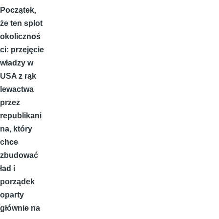
Początek,
że ten splot
okolicznoś
ci: przejęcie
władzy w
USA z rąk
lewactwa
przez
republikani
na, który
chce
zbudować
ład i
porządek
oparty
głównie na