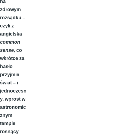
na
zdrowym
rozsądku –
czyli z
angielska
common
sense,
co
wkrótce za
hasło
przyjmie
świat – i
jednoczesn
y, wprost w
astronomic
znym
tempie
rosnący