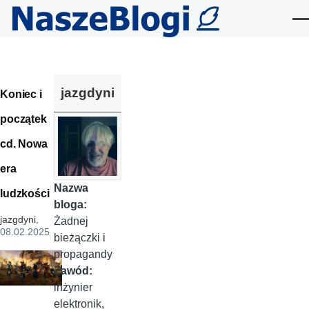
Przejdź do treści
Me
jazgdyni
Koniec i
początek
cd. Nowa
era
Nazwa
ludzkości
bloga:
jazgdyni
,
Żadnej
08.02.2025
bieżączki i
propagandy
Zawód:
inżynier
elektronik,