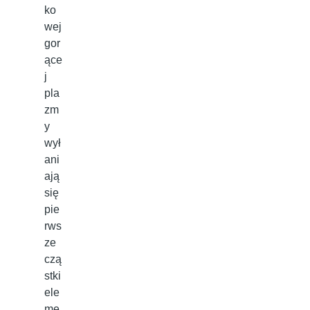
ko
wej
gor
ące
j
pla
zm
y
wył
ani
ają
się
pie
rws
ze
czą
stki
ele
me