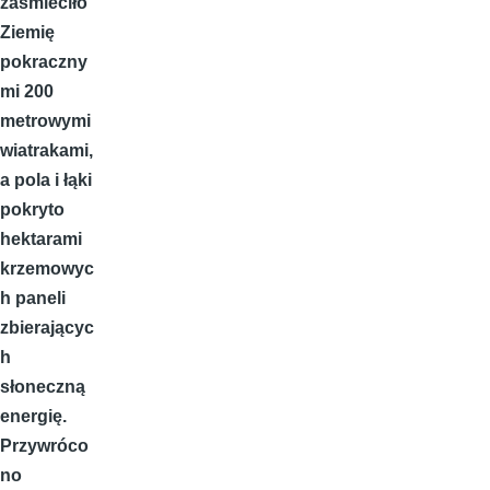
zaśmieciło
Ziemię
pokraczny
mi 200
metrowymi
wiatrakami,
a pola i łąki
pokryto
hektarami
krzemowyc
h paneli
zbierającyc
h
słoneczną
energię.
Przywróco
no