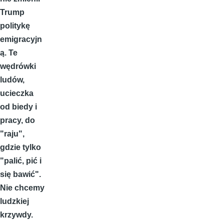
Trump
politykę
emigracyjn
ą. Te
wędrówki
ludów,
ucieczka
od biedy i
pracy, do
"raju",
gdzie tylko
"palić, pić i
się bawić".
Nie chcemy
ludzkiej
krzywdy.