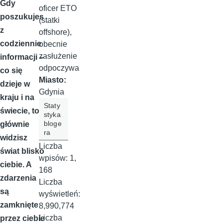
Gdy
oficer ETO
poszukujes
(statki
z
offshore),
codziennie
obecnie
zasłużenie
informacji –
odpoczywa
co się
Miasto:
dzieje w
Gdynia
kraju i na
Staty
świecie, to
styka
bloge
głównie
ra
widzisz
Liczba
świat blisko
wpisów:
1,
ciebie. A
168
zdarzenia
Liczba
są
wyświetleń:
zamknięte
8,990,774
Liczba
przez ciebie