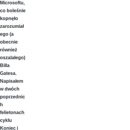
Microsoftu,
co boleśnie
kopnęło
zarozumiał
ego (a
obecnie
również
oszalałego)
Billa
Gatesa.
Napisałem
w dwóch
poprzednic
h
felietonach
cyklu
Koniec i