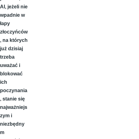
AI, jeżeli nie
wpadnie w
łapy
złoczyńców
, na których
już dzisiaj
trzeba
uważać i
blokować
ich
poczynania
, stanie się
najważniejs
zym i
niezbędny
m