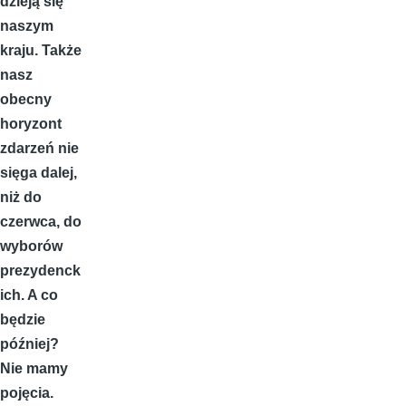
dzieją się
naszym
kraju. Także
nasz
obecny
horyzont
zdarzeń nie
sięga dalej,
niż do
czerwca, do
wyborów
prezydenck
ich. A co
będzie
później?
Nie mamy
pojęcia.