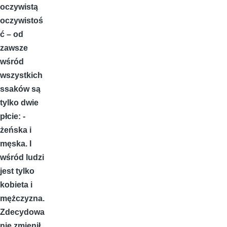
oczywistą
oczywistoś
ć – od
zawsze
wśród
wszystkich
ssaków są
tylko dwie
płcie: -
żeńska i
męska. I
wśród ludzi
jest tylko
kobieta i
mężczyzna.
Zdecydowa
nie zmienił