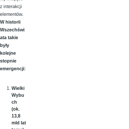
z interakcji
elementów.
W historii
Wszechświ
ata takie
były
kolejne
stopnie
emergencji:
Wielki
Wybu
ch
(ok.
13,8
mld lat