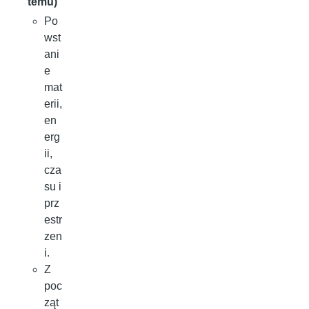
temu)
Po
wst
ani
e
mat
erii,
en
erg
ii,
cza
su i
prz
estr
zen
i.
Z
poc
ząt