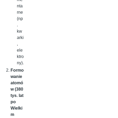
nta
rne
(np
.
kw
arki
,
ele
ktro
ny).
Formo
wanie
atomó
w (380
tys. lat
po
Wielki
m