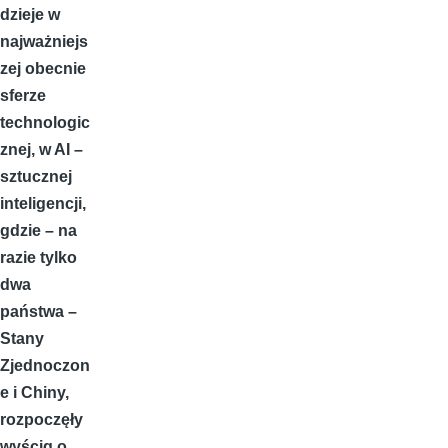
dzieje w
najważniejs
zej obecnie
sferze
technologic
znej, w AI –
sztucznej
inteligencji,
gdzie – na
razie tylko
dwa
państwa –
Stany
Zjednoczon
e i Chiny,
rozpoczęły
wyścig o