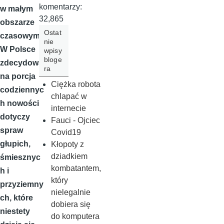
komentarzy:
w małym
32,865
obszarze
Ostat
czasowym.
nie
W Polsce
wpisy
bloge
zdecydowa
ra
na porcja
Ciężka robota
codziennyc
chlapać w
h nowości
internecie
dotyczy
Fauci - Ojciec
spraw
Covid19
głupich,
Kłopoty z
dziadkiem
śmiesznyc
kombatantem,
h i
który
przyziemny
nielegalnie
ch, które
dobiera się
niestety
do komputera