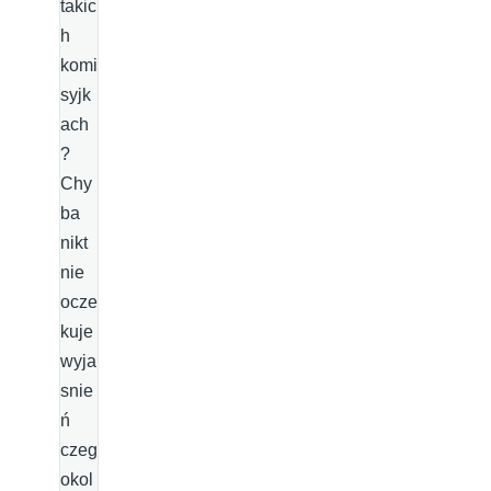
takic
h
komi
syjk
ach
?
Chy
ba
nikt
nie
ocze
kuje
wyja
snie
ń
czeg
okol