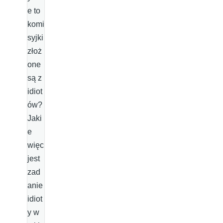
e to
komi
syjki
złoż
one
są z
idiot
ów?
Jaki
e
więc
jest
zad
anie
idiot
y w