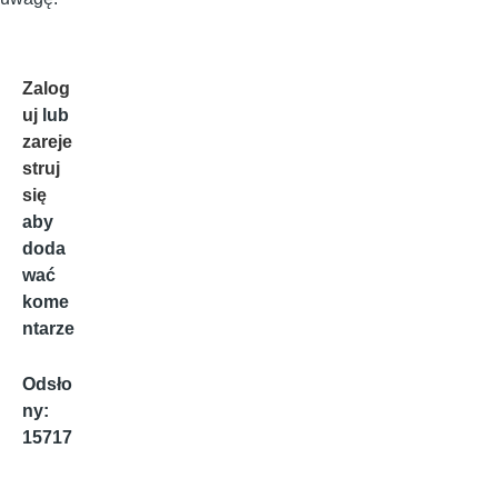
Zalog
uj
lub
zareje
struj
się
aby
doda
wać
kome
ntarze
Odsło
ny:
15717