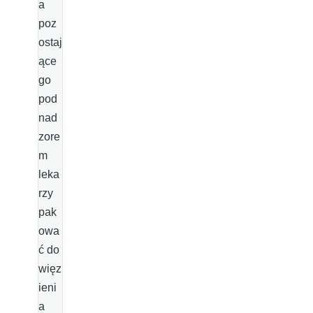
a
poz
ostaj
ące
go
pod
nad
zore
m
leka
rzy
pak
owa
ć do
więz
ieni
a