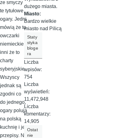
ze smyczy
dużego miasta.
te tytułowe
Miasto:
ogary. Jedni
Bardzo wielkie
mówią że to
miasto nad Pilicą
owczarki
Staty
styka
niemieckie a
bloge
inni że to
ra
charty
Liczba
syberyjskie.
wpisów:
754
Wszyscy
Liczba
jednak są
wyświetleń:
zgodni co
11,472,948
do jednego,
Liczba
ogary polują
komentarzy:
na polską
14,905
kuchnię i jej
Ostat
nie
przepisy. No