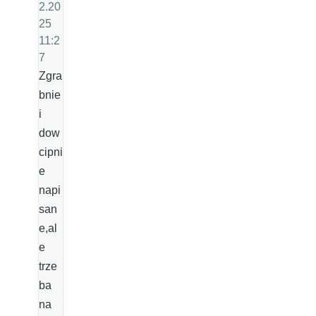
2.20
25
11:2
7
Zgra
bnie
i
dow
cipni
e
napi
san
e,al
e
trze
ba
na