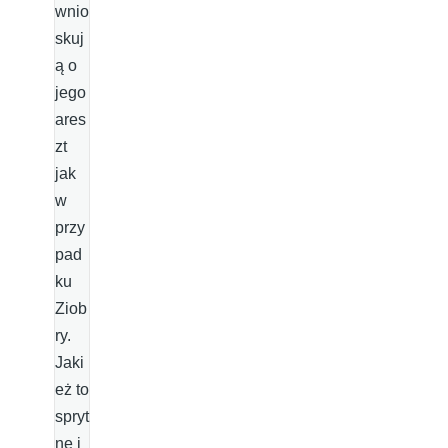
wnio
skuj
ą o
jego
ares
zt
jak
w
przy
pad
ku
Ziob
ry.
Jaki
eż to
spryt
ne i