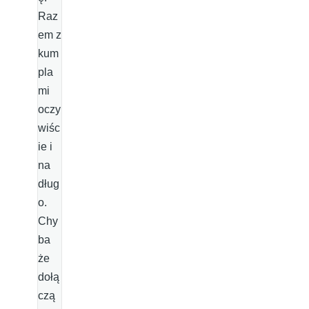
Raz
em z
kum
pla
mi
oczy
wiśc
ie i
na
dług
o.
Chy
ba
że
dołą
czą