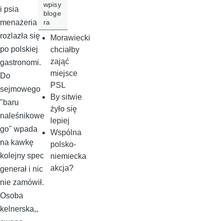
wpisy
i psia
bloge
ra
menażeria
rozlazła się
Morawiecki
po polskiej
chciałby
zająć
gastronomi.
miejsce
Do
PSL
sejmowego
By sitwie
"baru
żyło się
naleśnikowe
lepiej
go" wpada
Wspólna
na kawkę
polsko-
kolejny spec
niemiecka
akcja?
generał i nic
nie zamówił.
Osoba
kelnerska,,