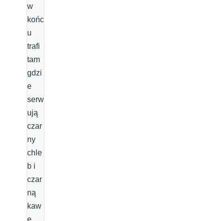
w
końc
u
trafi
tam
gdzi
e
serw
ują
czar
ny
chle
b i
czar
ną
kaw
ę.