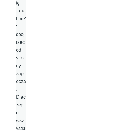
tę
,,kuc
hnię'
'
spoj
rzeć
od
stro
ny
zapl
ecza
.
Dlac
zeg
o
wsz
ystki