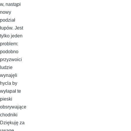
w, nastąpi
nowy
podział
łupów. Jest
tylko jeden
problem:
podobno
przyzwoici
ludzie
wynajęli
hycla by
wyłapał te
pieski
obsrywające
chodniki
Dziękuję za
uwagę.