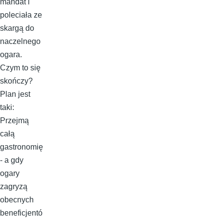
mandat i
poleciała ze
skargą do
naczelnego
ogara.
Czym to się
skończy?
Plan jest
taki:
Przejmą
całą
gastronomię
- a gdy
ogary
zagryzą
obecnych
beneficjentó