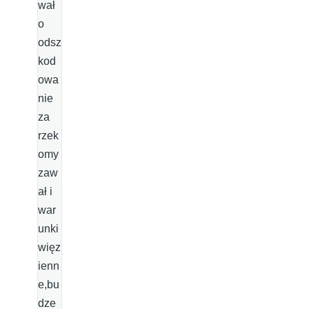
wał
o
odsz
kod
owa
nie
za
rzek
omy
zaw
ał i
war
unki
więz
ienn
e,bu
dze