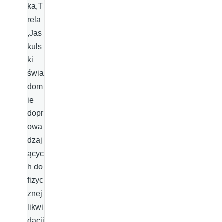
ka,T
rela
,Jas
kuls
ki
świa
dom
ie
dopr
owa
dzaj
ącyc
h do
fizyc
znej
likwi
dacji