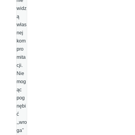
nie
widz
ą
włas
nej
kom
pro
mita
cji.
Nie
mog
ąc
pog
nębi
ć
,,wro
ga''