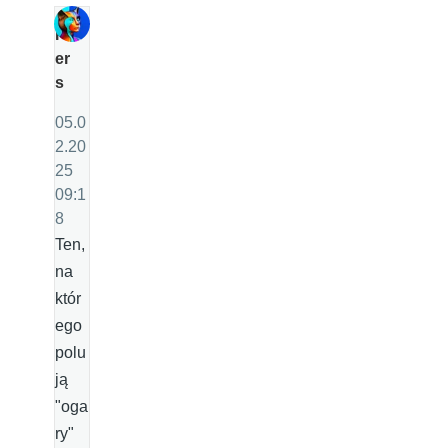
P
er
s
05.0
2.20
25
09:1
8
Ten,
na
któr
ego
polu
ją
"oga
ry"