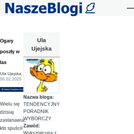
Przejdź do treści
Me
Ula
Ogary
Ujejska
poszły w
las
Ula Ujejska
,
05.02.2025
Nazwa bloga:
Wielu się
TENDENCYJNY
PORADNIK
dzisiaj
WYBORCZY
zastanawia,
Zawód:
kto spuścił
Wykształcona z