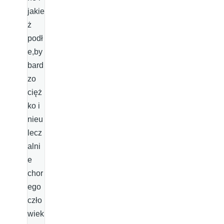
jakie
ż
podł
e,by
bard
zo
cięż
ko i
nieu
lecz
alni
e
chor
ego
czło
wiek