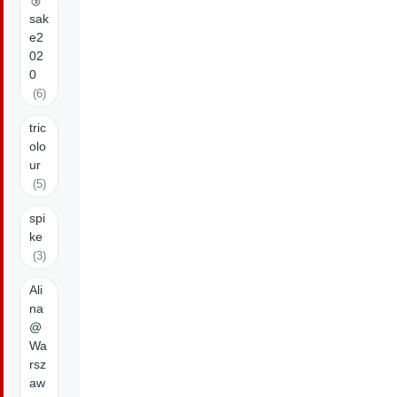
🥉
sak
e2
02
0
(6)
tric
olo
ur
(5)
spi
ke
(3)
Ali
na
@
Wa
rsz
aw