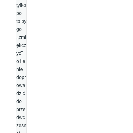
tylko
po
to by
go
,,zmi
ękcz
yć''
o ile
nie
dopr
owa
dzić
do
prze
dwc
zesn