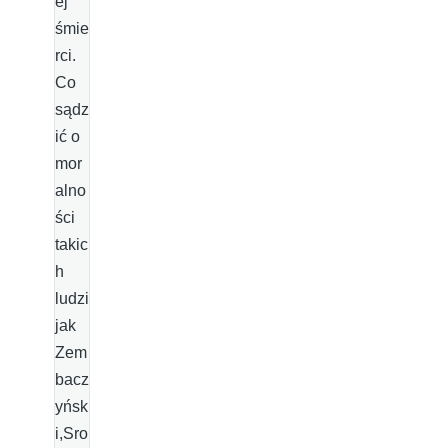
ej
śmie
rci.
Co
sądz
ić o
mor
alno
ści
takic
h
ludzi
jak
Zem
bacz
yńsk
i,Sro