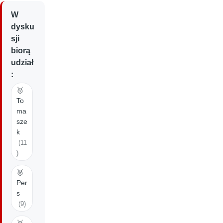
W
dysku
sji
biorą
udział
:
🥇
To
ma
sze
k
(11
)
🥈
Per
s
(9)