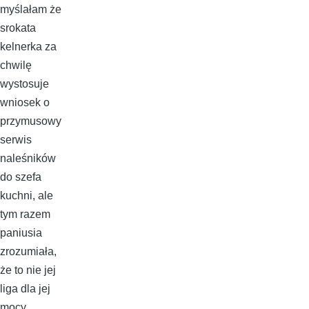
myślałam że
srokata
kelnerka za
chwilę
wystosuje
wniosek o
przymusowy
serwis
naleśników
do szefa
kuchni, ale
tym razem
paniusia
zrozumiała,
że to nie jej
liga dla jej
mocy