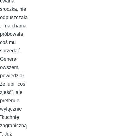
cwana
sroczka, nie
odpuszczała
, i na chama
próbowała
coś mu
sprzedać.
Generał
owszem,
powiedział
że lubi "coś
zjeść", ale
preferuje
wyłącznie
"kuchnię
zagraniczną
". Już