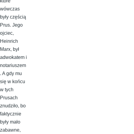
które
wówczas
były częścią
Prus. Jego
ojciec,
Heinrich
Marx, był
adwokatem i
notariuszem
. A gdy mu
się w końcu
w tych
Prusach
znudziło, bo
faktycznie
były mało
zabawne,