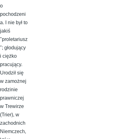
o
pochodzeni
a. I nie był to
jakiś
"proletariusz
"; głodujący
i ciężko
pracujący.
Urodził się
w zamożnej
rodzinie
prawniczej
w Trewirze
(Trier), w
zachodnich
Niemczech,