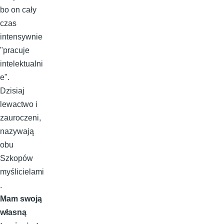
bo on cały
czas
intensywnie
"pracuje
intelektualni
e".
Dzisiaj
lewactwo i
zauroczeni,
nazywają
obu
Szkopów
myślicielami
.
Mam swoją
własną