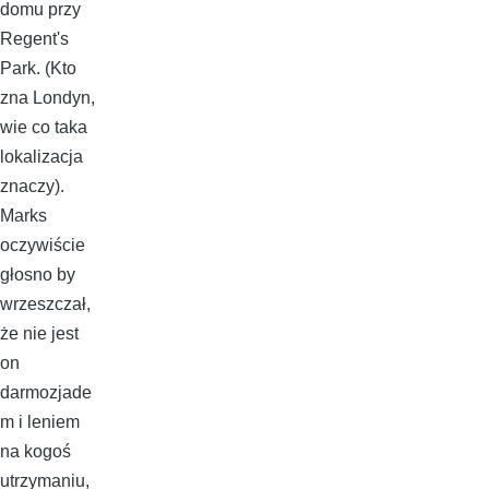
domu przy
Regent's
Park. (Kto
zna Londyn,
wie co taka
lokalizacja
znaczy).
Marks
oczywiście
głosno by
wrzeszczał,
że nie jest
on
darmozjade
m i leniem
na kogoś
utrzymaniu,