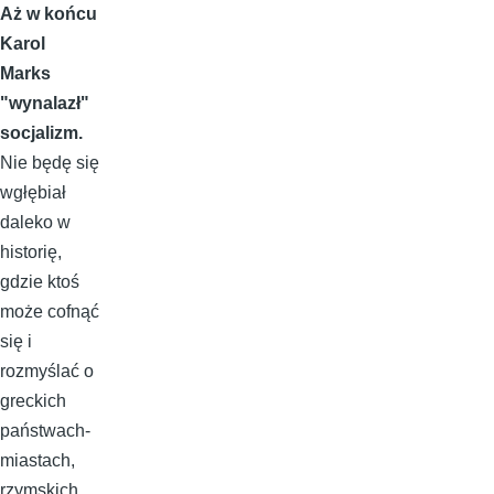
Aż w końcu
Karol
Marks
"wynalazł"
socjalizm.
Nie będę się
wgłębiał
daleko w
historię,
gdzie ktoś
może cofnąć
się i
rozmyślać o
greckich
państwach-
miastach,
rzymskich