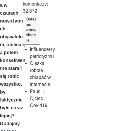
komentarzy:
a w
32,872
czasach
Ostat
nowożytny
nie
ch
wpisy
bloge
obywatelo
ra
m, obiecali,
Influencerzy
a potem
patriotyzmu
konsekwen
Ciężka
tne starali
robota
się robić
chlapać w
wszystko,
internecie
Fauci -
by
Ojciec
faktycznie
Covid19
było coraz
lepiej?
Dodajmy