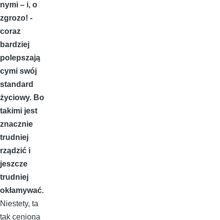
nymi – i, o
zgrozo! -
coraz
bardziej
polepszają
cymi swój
standard
życiowy. Bo
takimi jest
znacznie
trudniej
rządzić i
jeszcze
trudniej
okłamywać.
Niestety, ta
tak ceniona