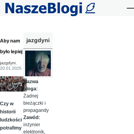
Przejdź do treści
Me
jazgdyni
Aby nam
było lepiej
jazgdyni
,
20.01.2025
Nazwa
bloga:
Żadnej
bieżączki i
Czy w
propagandy
historii
Zawód:
ludzkości
inżynier
potrafimy
elektronik,