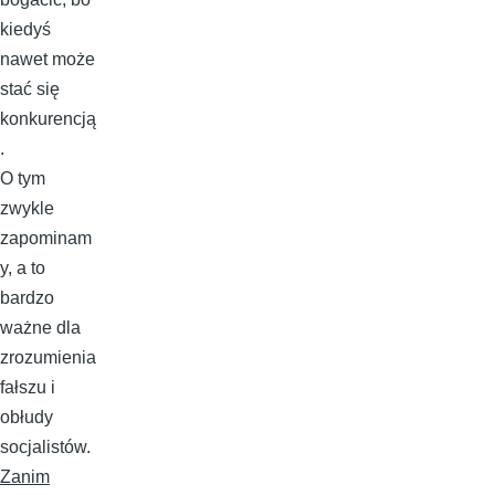
kiedyś
nawet może
stać się
konkurencją
.
O tym
zwykle
zapominam
y, a to
bardzo
ważne dla
zrozumienia
fałszu i
obłudy
socjalistów.
Zanim