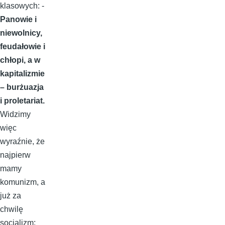
klasowych: -
Panowie i
niewolnicy
,
feudałowie i
chłopi
, a w
kapitalizmie
–
burżuazja
i proletariat
.
Widzimy
więc
wyraźnie, że
najpierw
mamy
komunizm, a
już za
chwilę
socjalizm;