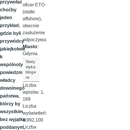
przywołać
oficer ETO
choćby
(statki
jeden
offshore),
przykład,
obecnie
zasłużenie
gdzie byli
odpoczywa
przywódcy
Miasto:
jakiejkolwie
Gdynia
k
Staty
wspólnoty,
styka
bloge
powiedzmy,
ra
władcy
Liczba
dowolnego
wpisów:
1,
państwa,
169
którzy by
Liczba
wszystkim
wyświetleń:
bez wyjątku
8,992,100
Liczba
poddanym,