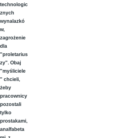
technologic
znych
wynalazkó
w,
zagrożenie
dla
"proletarius
zy". Obaj
"myśliciele
" chcieli,
żeby
pracownicy
pozostali
tylko
prostakami,
analfabeta
mi, z