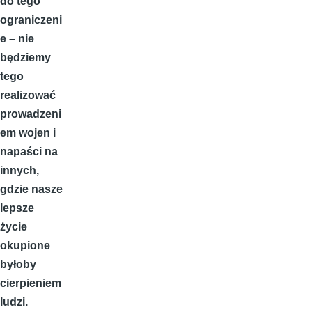
do tego
ograniczeni
e – nie
będziemy
tego
realizować
prowadzeni
em wojen i
napaści na
innych,
gdzie nasze
lepsze
życie
okupione
byłoby
cierpieniem
ludzi.