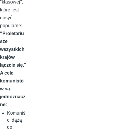
"klasowej",
które jest
dosyć
popularne: -
"Proletariu
sze
wszystkich
krajów
łączcie się."
A cele
komunistó
w są
jednoznacz
ne:
Komuniś
ci dążą
do