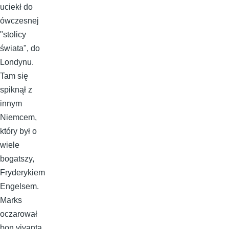
uciekł do
ówczesnej
"stolicy
świata", do
Londynu.
Tam się
spiknął z
innym
Niemcem,
który był o
wiele
bogatszy,
Fryderykiem
Engelsem.
Marks
oczarował
bon vivanta