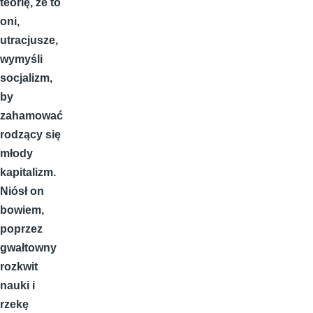
teorię, że to
oni,
utracjusze,
wymyśli
socjalizm,
by
zahamować
rodzący się
młody
kapitalizm.
Niósł on
bowiem,
poprzez
gwałtowny
rozkwit
nauki i
rzekę