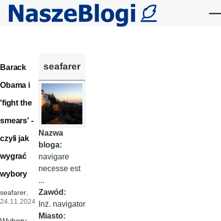
Przejdź do treści
Me
seafarer
Barack
Obama i
'fight the
smears' -
Nazwa
czyli jak
bloga:
wygrać
navigare
necesse est
wybory
...
Zawód:
seafarer
,
24.11.2024
Inż. navigator
Miasto: