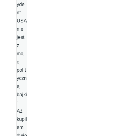
yde
nt
USA
nie
jest
z
moj
ej
polit
yczn
ej
bajki
"
Aż
kupił
em
dwie