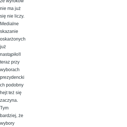
że wyroków
nie ma już
się nie liczy.
Medialne
skazanie
oskarżonych
już
nastąpiło!I
teraz przy
wyborach
prezydencki
ch podobny
hejt też się
zaczyna.
Tym
bardziej, że
wybory