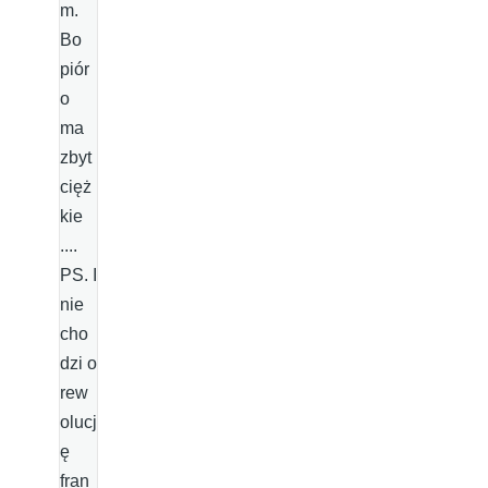
m.
Bo
piór
o
ma
zbyt
cięż
kie
....
PS. I
nie
cho
dzi o
rew
olucj
ę
fran