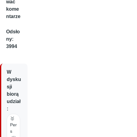
wać
kome
ntarze
Odsło
ny:
3994
W
dysku
sji
biorą
udział
:
🥇
Per
s