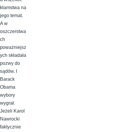
kłamstwa na
jego temat.
A w
oszczerstwa
ch
poważniejsz
ych składała
pozwy do
sądów. I
Barack
Obama
wybory
wygrał.
Jeżeli Karol
Nawrocki
faktycznie