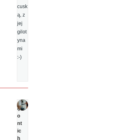
cusk
ą, z
jej
gilot
yna
mi
:-)
Ij
o
nt
ic
h