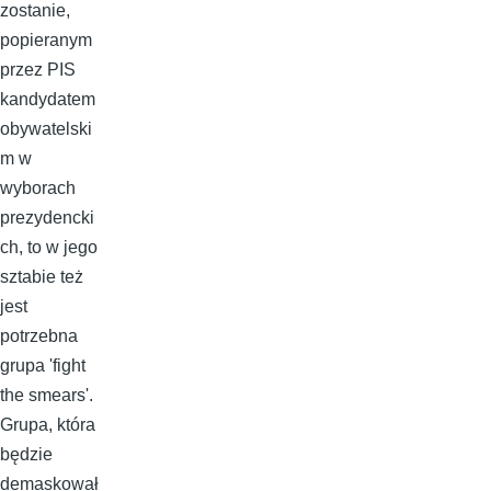
zostanie,
popieranym
przez PIS
kandydatem
obywatelski
m w
wyborach
prezydencki
ch, to w jego
sztabie też
jest
potrzebna
grupa 'fight
the smears'.
Grupa, która
będzie
demaskował