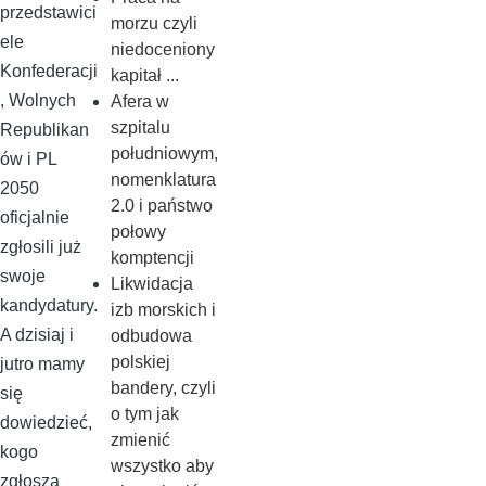
przedstawici
morzu czyli
ele
niedoceniony
Konfederacji
kapitał ...
, Wolnych
Afera w
szpitalu
Republikan
południowym,
ów i PL
nomenklatura
2050
2.0 i państwo
oficjalnie
połowy
zgłosili już
komptencji
swoje
Likwidacja
kandydatury.
izb morskich i
A dzisiaj i
odbudowa
polskiej
jutro mamy
bandery, czyli
się
o tym jak
dowiedzieć,
zmienić
kogo
wszystko aby
zgłoszą