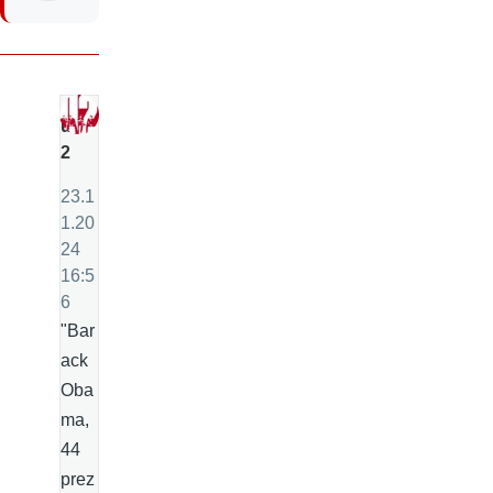
u
2
23.1
1.20
24
16:5
6
"Bar
ack
Oba
ma,
44
prez