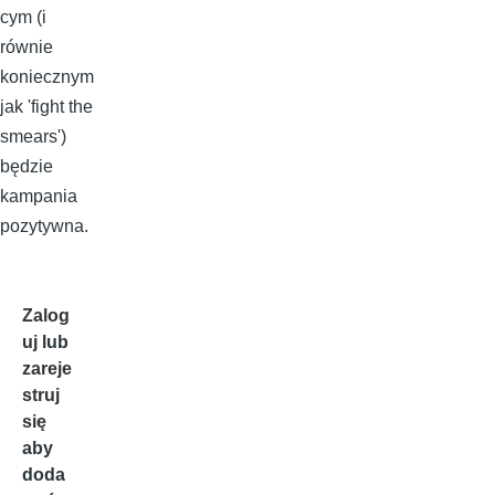
cym (i
równie
koniecznym
jak 'fight the
smears')
będzie
kampania
pozytywna.
Zalog
uj
lub
zareje
struj
się
aby
doda