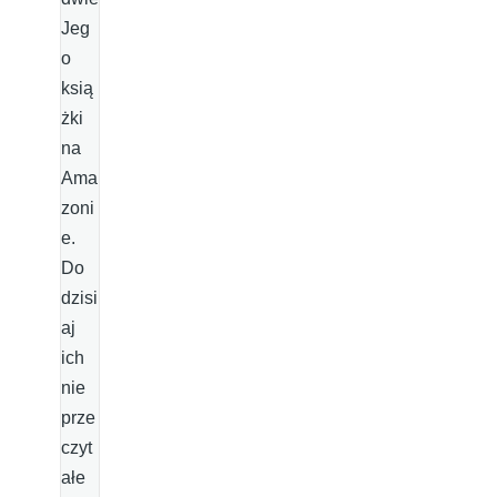
Jeg
o
ksią
żki
na
Ama
zoni
e.
Do
dzisi
aj
ich
nie
prze
czyt
ałe