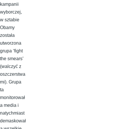
kampanii
wyborczej,
w sztabie
Obamy
została
utworzona
grupa ‘fight
the smears’
(walczyć z
oszczerstwa
mi). Grupa
ta
monitorował
a media i
natychmiast
demaskował
a wszelkie