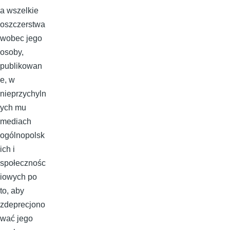
a wszelkie
oszczerstwa
wobec jego
osoby,
publikowan
e, w
nieprzychyln
ych mu
mediach
ogólnopolsk
ich i
społecznośc
iowych po
to, aby
zdeprecjono
wać jego