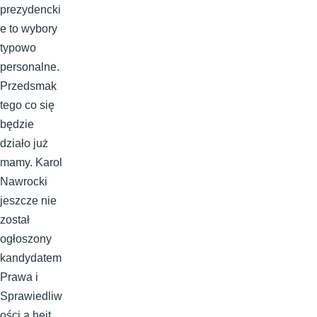
prezydencki
e to wybory
typowo
personalne.
Przedsmak
tego co się
będzie
działo już
mamy. Karol
Nawrocki
jeszcze nie
został
ogłoszony
kandydatem
Prawa i
Sprawiedliw
ości a hejt