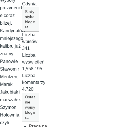
Wybory
Gdynia
prezydencki
Staty
e coraz
styka
bloge
bliżej.
ra
Kandydatów
Liczba
mniejszego
wpisów:
kalibru już
341
znamy.
Liczba
Panowie
wyświetleń:
1,558,195
Sławomir
Liczba
Mentzen,
komentarzy:
Marek
4,720
Jakubiak i
Ostat
marszałek
nie
wpisy
Szymon
bloge
Hołownia,
ra
czyli
Praca na