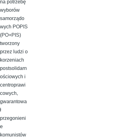
na potrzebę
wyborów
samorządo
wych POPIS
(PO+PIS)
tworzony
przez ludzi o
korzeniach
postsolidarn
ościowych i
centroprawi
cowych,
gwarantowa
ł
przegonieni
e
komunistów