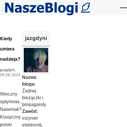
Przejdź do treści
Me
jazgdyni
Kiedy
umiera
nadzieja?
jazgdyni
,
09.08.2024
Nazwa
bloga:
Żadnej
Wieczny
bieżączki i
optymista...
propagandy
Naiwniak?
Zawód:
Klasyczny
inżynier
polski
elektronik,