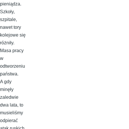
pieniądza.
Szkoły,
szpitale,
nawet tory
kolejowe się
różniły.
Masa pracy
w
odtworzeniu
państwa.
A gdy
minęły
zaledwie
dwa lata, to
musieliśmy
odpierać
atak ruskich