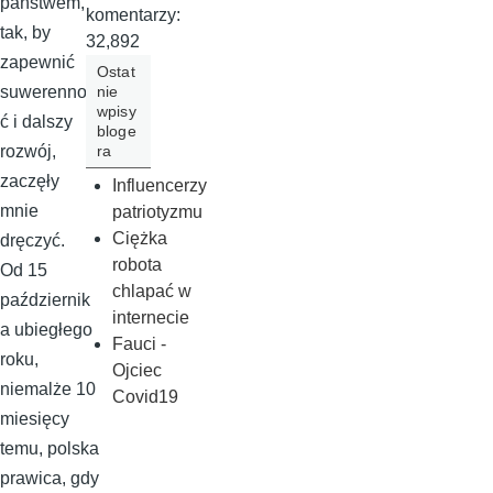
państwem,
komentarzy:
tak, by
32,892
zapewnić
Ostat
nie
suwerennoś
wpisy
ć i dalszy
bloge
ra
rozwój,
zaczęły
Influencerzy
mnie
patriotyzmu
Ciężka
dręczyć.
robota
Od 15
chlapać w
październik
internecie
a ubiegłego
Fauci -
roku,
Ojciec
niemalże 10
Covid19
miesięcy
temu, polska
prawica, gdy