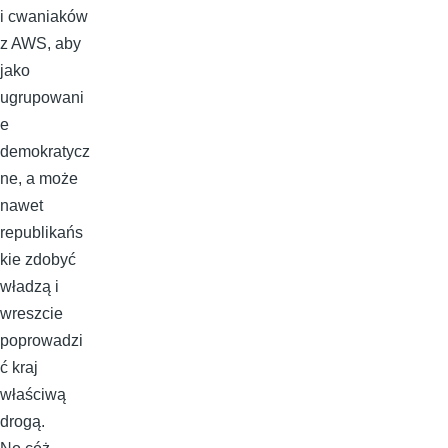
i cwaniaków
z AWS, aby
jako
ugrupowani
e
demokratycz
ne, a może
nawet
republikańs
kie zdobyć
władzą i
wreszcie
poprowadzi
ć kraj
właściwą
drogą.