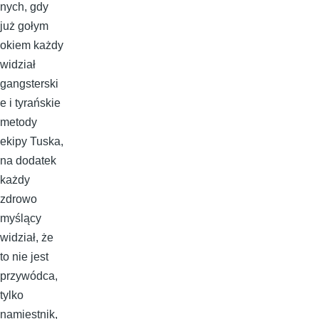
nych, gdy
już gołym
okiem każdy
widział
gangsterski
e i tyrańskie
metody
ekipy Tuska,
na dodatek
każdy
zdrowo
myślący
widział, że
to nie jest
przywódca,
tylko
namiestnik,