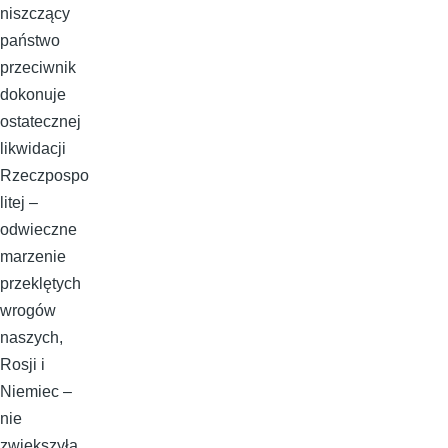
niszczący
państwo
przeciwnik
dokonuje
ostatecznej
likwidacji
Rzeczpospo
litej –
odwieczne
marzenie
przeklętych
wrogów
naszych,
Rosji i
Niemiec –
nie
zwiększyła