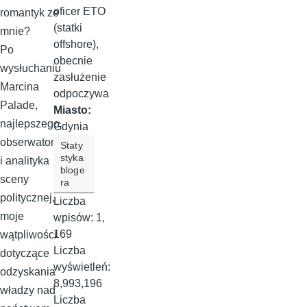
oficer ETO
romantyk ze
(statki
mnie?
offshore),
Po
obecnie
wysłuchaniu
zasłużenie
Marcina
odpoczywa
Palade,
Miasto:
najlepszego
Gdynia
obserwatora
Staty
styka
i analityka
bloge
sceny
ra
politycznej,
Liczba
moje
wpisów:
1,
169
wątpliwości
Liczba
dotyczące
wyświetleń:
odzyskania
8,993,196
władzy nad
Liczba