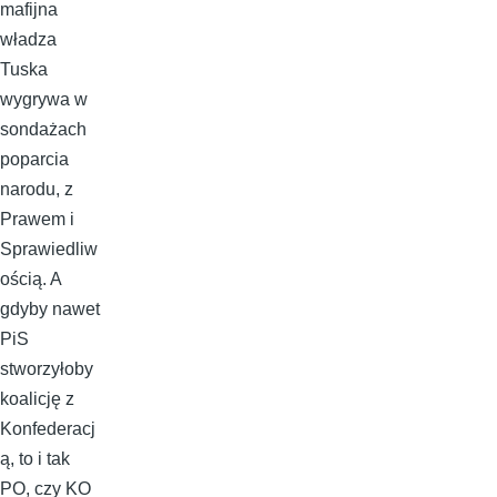
mafijna
władza
Tuska
wygrywa w
sondażach
poparcia
narodu, z
Prawem i
Sprawiedliw
ością. A
gdyby nawet
PiS
stworzyłoby
koalicję z
Konfederacj
ą, to i tak
PO, czy KO