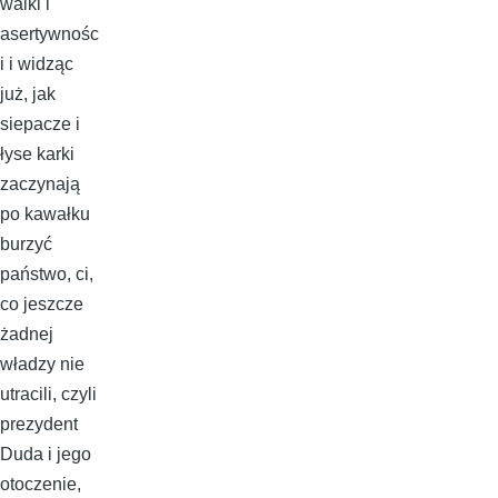
walki i
asertywnośc
i i widząc
już, jak
siepacze i
łyse karki
zaczynają
po kawałku
burzyć
państwo, ci,
co jeszcze
żadnej
władzy nie
utracili, czyli
prezydent
Duda i jego
otoczenie,