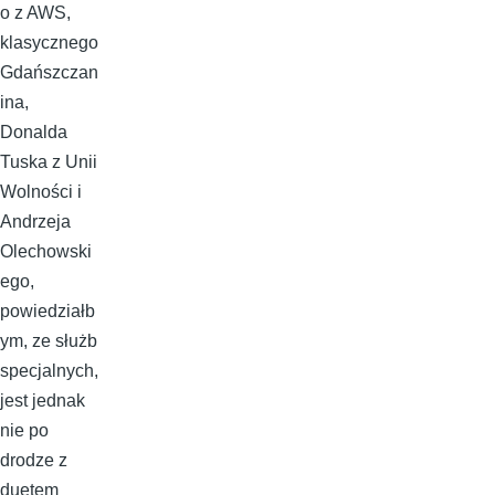
o z AWS,
klasycznego
Gdańszczan
ina,
Donalda
Tuska z Unii
Wolności i
Andrzeja
Olechowski
ego,
powiedziałb
ym, ze służb
specjalnych,
jest jednak
nie po
drodze z
duetem