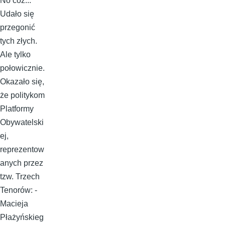
No cóż...
Udało się
przegonić
tych złych.
Ale tylko
połowicznie.
Okazało się,
że politykom
Platformy
Obywatelski
ej,
reprezentow
anych przez
tzw. Trzech
Tenorów: -
Macieja
Płażyńskieg