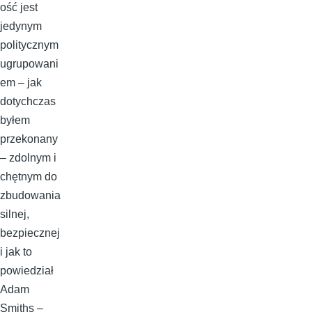
ość jest
jedynym
politycznym
ugrupowani
em – jak
dotychczas
byłem
przekonany
– zdolnym i
chętnym do
zbudowania
silnej,
bezpiecznej
i jak to
powiedział
Adam
Smiths –