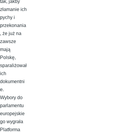
tak, jakby
złamanie ich
pychy i
przekonania
, że już na
zawsze
mają
Polskę,
sparaliżował
ich
dokumentni
e.
Wybory do
parlamentu
europejskie
go wygrała
Platforma