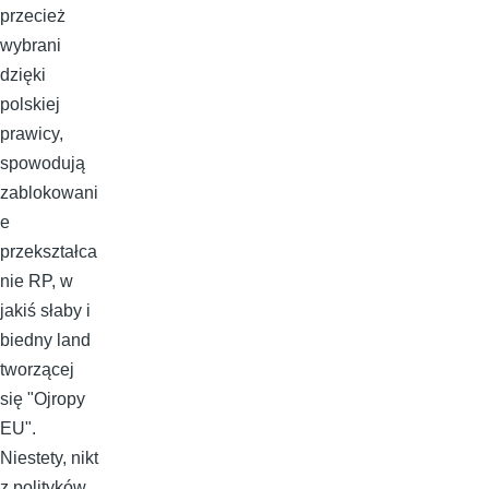
przecież
wybrani
dzięki
polskiej
prawicy,
spowodują
zablokowani
e
przekształca
nie RP, w
jakiś słaby i
biedny land
tworzącej
się "Ojropy
EU".
Niestety, nikt
z polityków