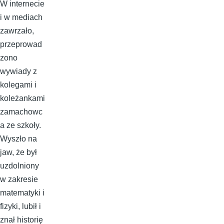
W internecie
i w mediach
zawrzało,
przeprowad
zono
wywiady z
kolegami i
koleżankami
zamachowc
a ze szkoły.
Wyszło na
jaw, że był
uzdolniony
w zakresie
matematyki i
fizyki, lubił i
znał historię