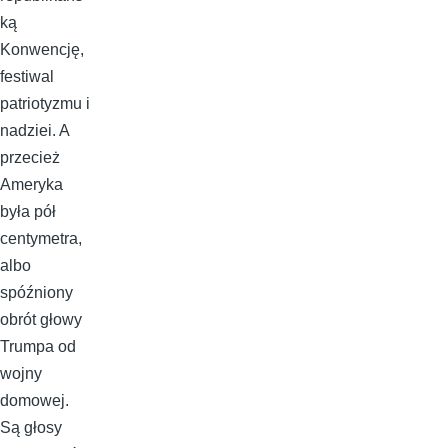
ką
Konwencję,
festiwal
patriotyzmu i
nadziei. A
przecież
Ameryka
była pół
centymetra,
albo
spóźniony
obrót głowy
Trumpa od
wojny
domowej.
Są głosy