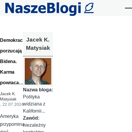
Przejdź do treści
Me
Jacek K.
Demokraci
Matysiak
porzucają
Bidena.
Karma
powraca…
Nazwa bloga:
Jacek K.
Polityka
Matysiak
widziana z
, 22.07.2024
Kalifornii...
Ameryka
Zawód:
przypomina
niezależny