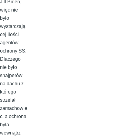
Jill Biden,
więc nie
było
wystarczają
cej ilości
agentów
ochrony SS.
Dlaczego
nie było
snajperów
na dachu z
którego
strzelał
zamachowie
c, a ochrona
była
wewnątrz