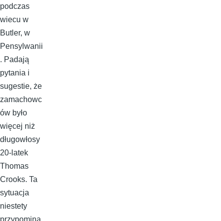
podczas
wiecu w
Butler, w
Pensylwanii
. Padają
pytania i
sugestie, że
zamachowc
ów było
więcej niż
długowłosy
20-latek
Thomas
Crooks. Ta
sytuacja
niestety
przypomina