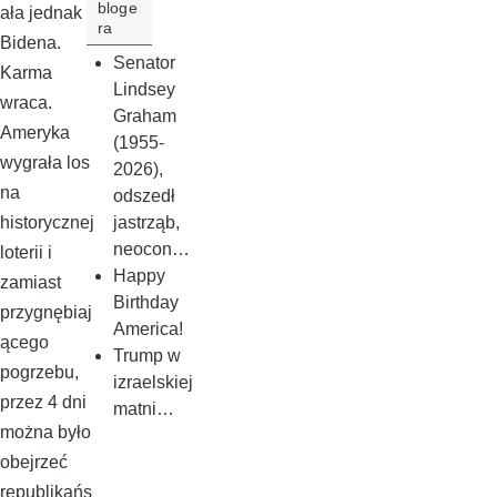
bloge
ała jednak
ra
Bidena.
Senator
Karma
Lindsey
wraca.
Graham
Ameryka
(1955-
wygrała los
2026),
na
odszedł
jastrząb,
historycznej
neocon…
loterii i
Happy
zamiast
Birthday
przygnębiaj
America!
ącego
Trump w
pogrzebu,
izraelskiej
przez 4 dni
matni…
można było
obejrzeć
republikańs