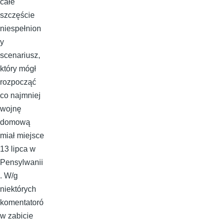
całe
szczęście
niespełnion
y
scenariusz,
który mógł
rozpocząć
co najmniej
wojnę
domową
miał miejsce
13 lipca w
Pensylwanii
. W/g
niektórych
komentatoró
w zabicie