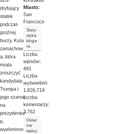
kontraktor
dziś
Miasto:
dryfujący
San
statek
Francisco
podczas
Staty
groźnej
styka
burzy. Kula
bloge
ra
zamachowc
Liczba
a, która
wpisów:
miała
491
zniszczyć
Liczba
kandydata
wyświetleń:
Trumpa i
1,826,719
jego szanse
Liczba
komentarzy:
na
3,762
prezydentur
Ostat
ę,
nie
wyeliminow
wpisy