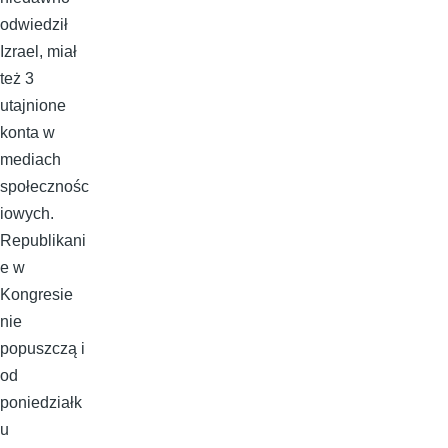
odwiedził
Izrael, miał
też 3
utajnione
konta w
mediach
społecznośc
iowych.
Republikani
e w
Kongresie
nie
popuszczą i
od
poniedziałk
u