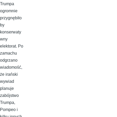
Trumpa
ogromnie
przygnębiło
by
konserwaty
wny
elektorat. Po
zamachu
odgrzano
wiadomość,
że irański
wywiad
planuje
zabójstwo
Trumpa,
Pompeo i
kilku innych