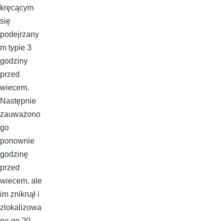
kręcącym
się
podejrzany
m typie 3
godziny
przed
wiecem.
Następnie
zauważono
go
ponownie
godzinę
przed
wiecem, ale
im zniknął i
zlokalizowa
no go 20