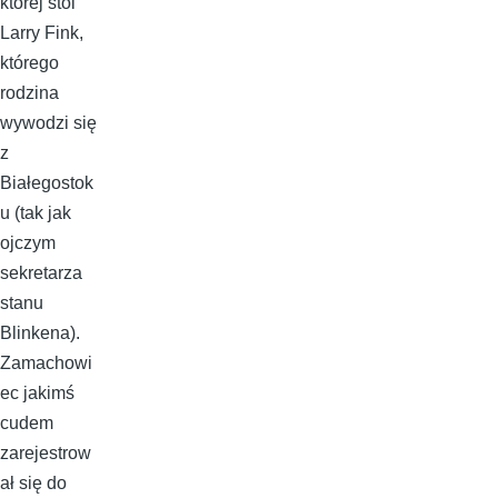
której stoi
Larry Fink,
którego
rodzina
wywodzi się
z
Białegostok
u (tak jak
ojczym
sekretarza
stanu
Blinkena).
Zamachowi
ec jakimś
cudem
zarejestrow
ał się do