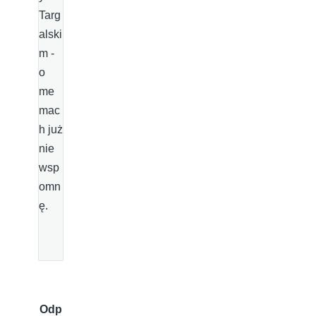
Targ
alski
m -
o
me
mac
h już
nie
wsp
omn
ę.
Odp