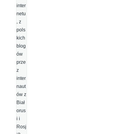
inter
netu
, z
pols
kich
blog
ów
prze
z
inter
naut
ów z
Biał
orus
i i
Rosj