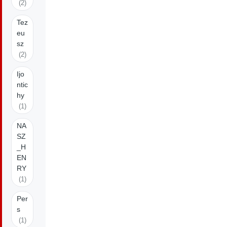
(2)
Tez
eu
sz
(2)
Ijo
ntic
hy
(1)
NA
SZ
_H
EN
RY
(1)
Per
s
(1)