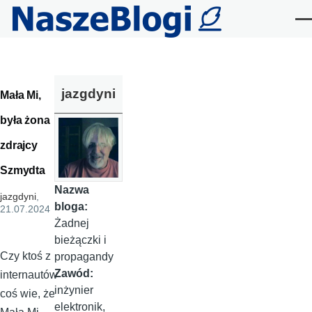
Przejdź do treści
Me
jazgdyni
Mała Mi,
była żona
zdrajcy
Szmydta
Nazwa
jazgdyni
,
bloga:
21.07.2024
Żadnej
bieżączki i
Czy ktoś z
propagandy
Zawód:
internautów
inżynier
coś wie, że
elektronik,