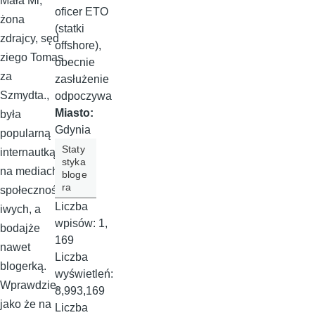
Mała Mi,
oficer ETO
żona
(statki
zdrajcy, sęd
offshore),
ziego Tomas
obecnie
za
zasłużenie
Szmydta.,
odpoczywa
Miasto:
była
Gdynia
popularną
Staty
internautką
styka
na mediach
bloge
ra
społecznośc
Liczba
iwych, a
wpisów:
1,
bodajże
169
nawet
Liczba
blogerką.
wyświetleń:
Wprawdzie,
8,993,169
jako że na
Liczba