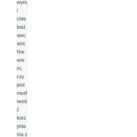
wym
i
chle
bod
awc
ami.
Nie
wie
m,
czy
jest
możl
iwoś
ć
korz
ysta
nia z