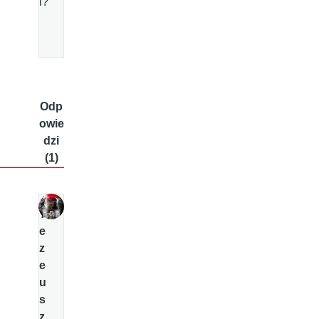
i?
Odp
owie
dzi
(1)
T
e
z
e
u
s
z