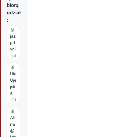
biorą
udział
:
🥇
jaz
gd
yni
(5)
🥈
Ula
Uje
jsk
a
(4)
🥉
Ali
na
@