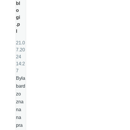
bl
o
gi
.p
l
21.0
7.20
24
14:2
7
Była
bard
zo
zna
na
na
pra