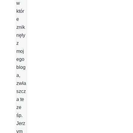
w
któr
e
znik
nęły
z
moj
ego
blog
a,
zwła
szcz
a te
ze
śp.
Jerz
ym