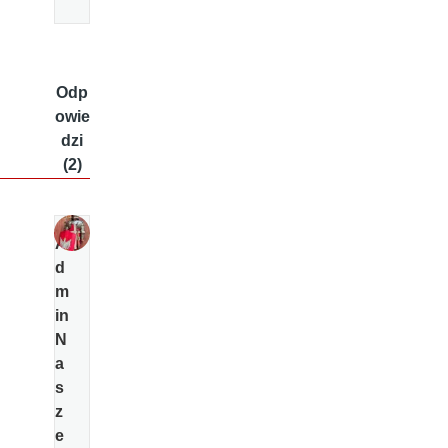
Odp
owie
dzi
(2)
A
d
m
in
N
a
s
z
e