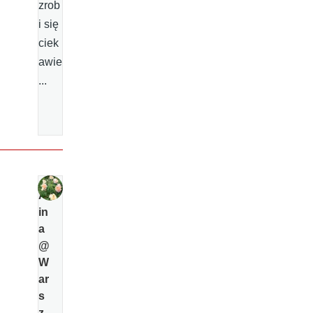
zrob
i się
ciek
awie
...
Al
in
a
@
W
ar
s
z