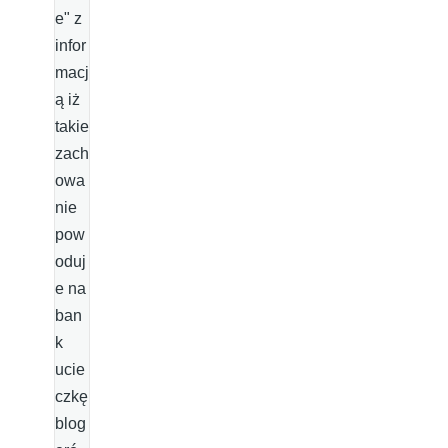
e" z
infor
macj
ą iż
takie
zach
owa
nie
pow
oduj
e na
ban
k
ucie
czkę
blog