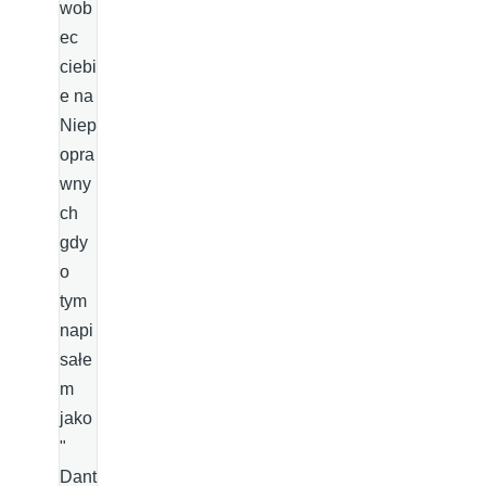
wob
ec
ciebi
e na
Niep
opra
wny
ch
gdy
o
tym
napi
sałe
m
jako
"
Dant