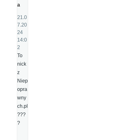
a
21.0
7.20
24
14:0
2
To
nick
z
Niep
opra
wny
ch.pl
???
?