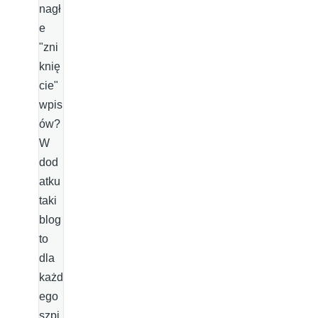
nagł
e
"zni
knię
cie"
wpis
ów?
W
dod
atku
taki
blog
to
dla
każd
ego
szpi