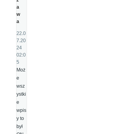
a
w
a
22.0
7.20
24
02:0
5
Moż
e
wsz
ystki
e
wpis
y to
był