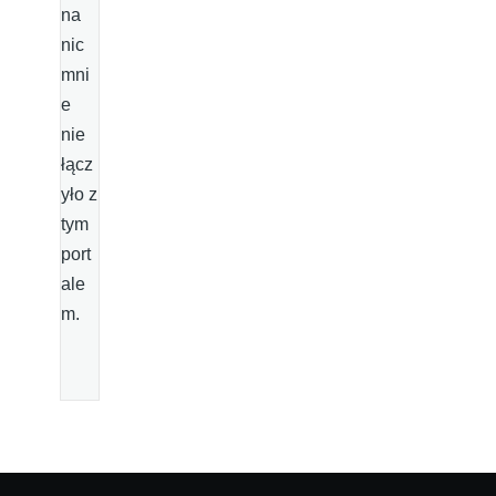
na
nic
mni
e
nie
łącz
yło z
tym
port
ale
m.