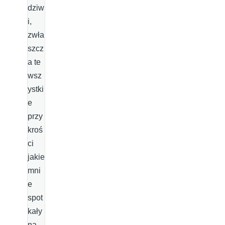
dziw
i,
zwła
szcz
a te
wsz
ystki
e
przy
kroś
ci
jakie
mni
e
spot
kały
na