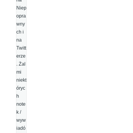
Niep
opra
wny
ch i
na
Twitt
erze
. Żal
mi
niekt
óryc
h
note
k /
wyw
iadó