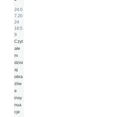
24.0
7.20
24
16:5
9
Czyt
ałe
m
dzisi
aj
obra
żliw
e
insy
nua
cje