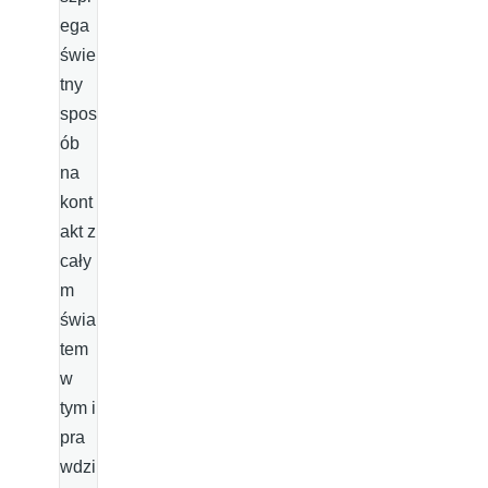
ega
świe
tny
spos
ób
na
kont
akt z
cały
m
świa
tem
w
tym i
pra
wdzi