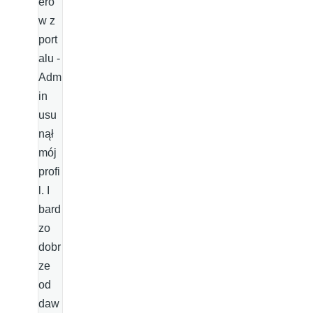
eró
w z
port
alu -
Adm
in
usu
nął
mój
profi
l. I
bard
zo
dobr
ze
od
daw