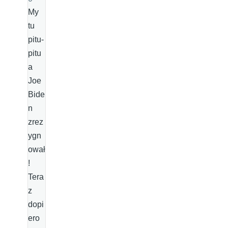
My
tu
pitu-
pitu
a
Joe
Bide
n
zrez
ygn
ował
!
Tera
z
dopi
ero