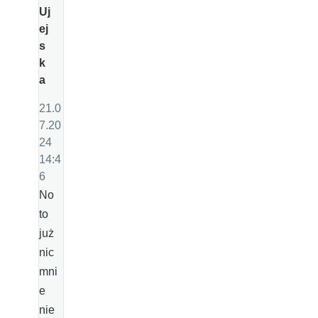
Uj
ej
s
k
a
21.0
7.20
24
14:4
6
No
to
już
nic
mni
e
nie