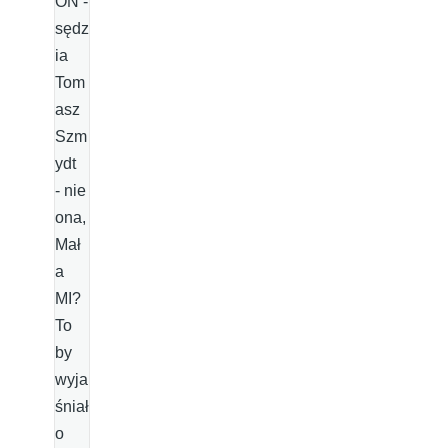
ON -
sędz
ia
Tom
asz
Szm
ydt
- nie
ona,
Mał
a
MI?
To
by
wyja
śniał
o