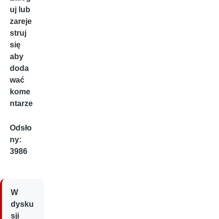
uj
lub
zareje
struj
się
aby
doda
wać
kome
ntarze
Odsło
ny:
3986
W
dysku
sji