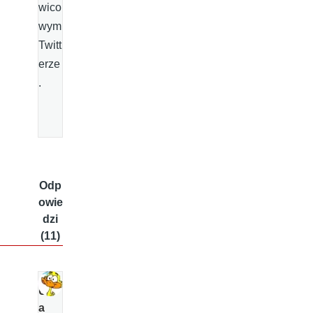
wico
wym
Twitt
erze
.
Odp
owie
dzi
(11)
Ul
a