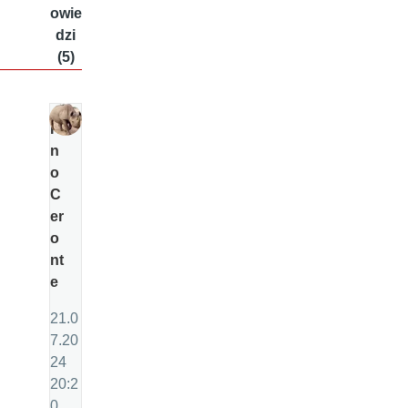
owie
dzi
(5)
Ri
n
o
C
er
o
nt
e
21.0
7.20
24
20:2
0