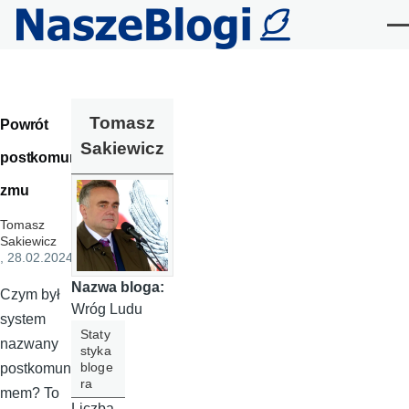
Przejdź do treści
Me
Tomasz
Powrót
Sakiewicz
postkomuni
zmu
Tomasz
Sakiewicz
, 28.02.2024
Nazwa bloga:
Czym był
Wróg Ludu
system
Staty
nazwany
styka
bloge
postkomuniz
ra
mem? To
Liczba