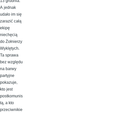
13 grudnia.
A jednak
udało im się
zarazić całą
ekipę
niechęcią
do Żołnierzy
Wyklętych.
Ta sprawa
bez względu
na barwy
partyjne
pokazuje,
kto jest
postkomunis
tą, a kto
przeciwnikie