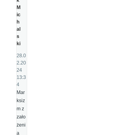
k
M
ic
h
al
s
ki
28.0
2.20
24
13:3
4
Mar
ksiz
m z
zało
żeni
a