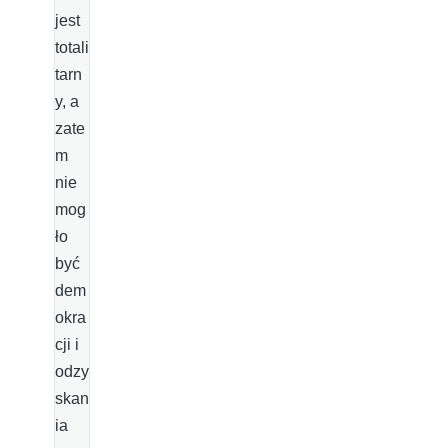
jest
totali
tarn
y, a
zate
m
nie
mog
ło
być
dem
okra
cji i
odzy
skan
ia