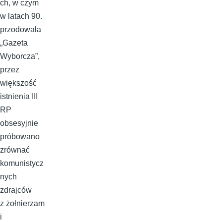
ch, w czym
w latach 90.
przodowała
„Gazeta
Wyborcza”,
przez
większość
istnienia III
RP
obsesyjnie
próbowano
zrównać
komunistycz
nych
zdrajców
z żołnierzam
i