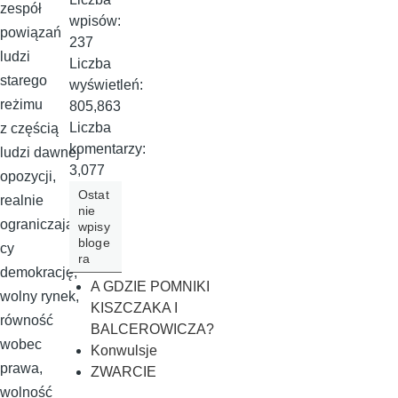
zespół
wpisów:
powiązań
237
ludzi
Liczba
starego
wyświetleń:
reżimu
805,863
Liczba
z częścią
komentarzy:
ludzi dawnej
3,077
opozycji,
Ostat
realnie
nie
ograniczają
wpisy
bloge
cy
ra
demokrację,
A GDZIE POMNIKI
wolny rynek,
KISZCZAKA I
równość
BALCEROWICZA?
wobec
Konwulsje
prawa,
ZWARCIE
wolność