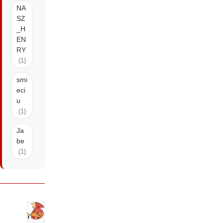
NA
SZ
_H
EN
RY
(1)
smi
eci
u
(1)
Ja
be
(1)
N