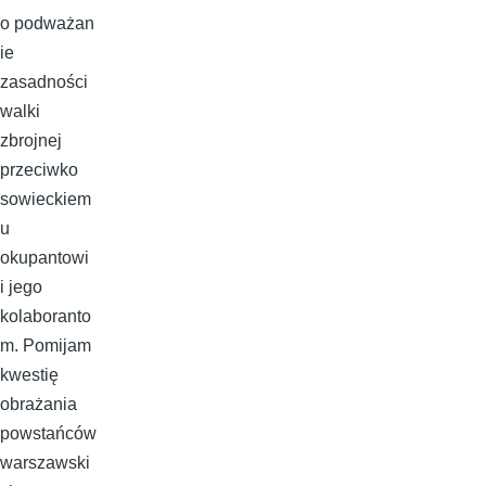
o podważan
ie
zasadności
walki
zbrojnej
przeciwko
sowieckiem
u
okupantowi
i jego
kolaboranto
m. Pomijam
kwestię
obrażania
powstańców
warszawski