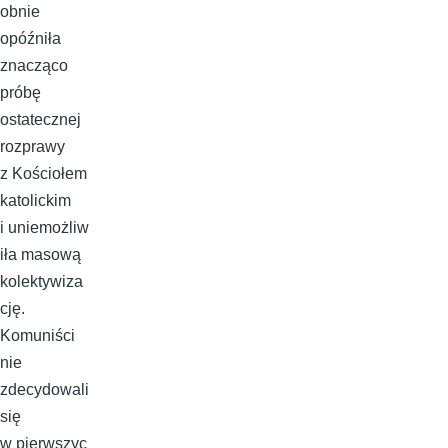
obnie
opóźniła
znacząco
próbę
ostatecznej
rozprawy
z Kościołem
katolickim
i uniemożliw
iła masową
kolektywiza
cję.
Komuniści
nie
zdecydowali
się
w pierwszyc