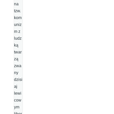
na
tzw.
kom
uniz
m z
ludz
ką
twar
zą
zwa
ny
dzisi
aj
lewi
cow
ym
liber