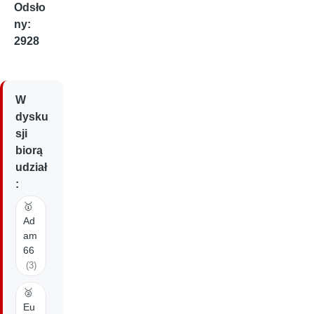
Odsło
ny:
2928
W
dysku
sji
biorą
udział
:
🥇
Ad
am
66
(3)
🥈
Eu