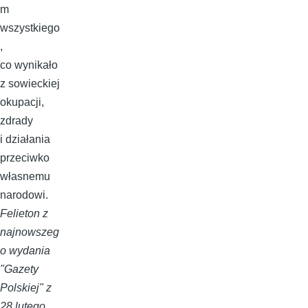
m
wszystkiego
,
co wynikało
z sowieckiej
okupacji,
zdrady
i działania
przeciwko
własnemu
narodowi.
Felieton z
najnowszeg
o wydania
"Gazety
Polskiej" z
28 lutego