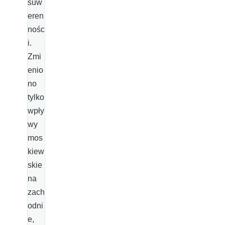
suw
eren
nośc
i.
Zmi
enio
no
tylko
wpły
wy
mos
kiew
skie
na
zach
odni
e,