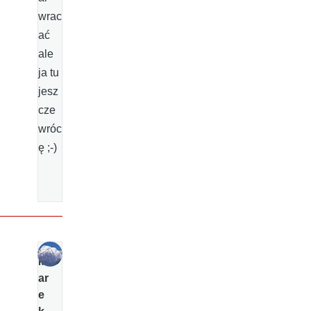
wrac
ać
ale
ja tu
jesz
cze
wróc
ę ;-)
M
ar
e