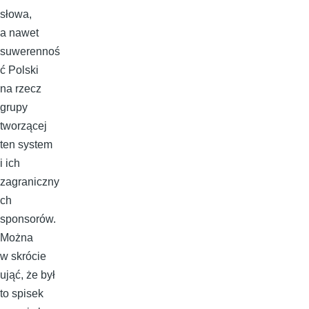
słowa,
a nawet
suwerennoś
ć Polski
na rzecz
grupy
tworzącej
ten system
i ich
zagraniczny
ch
sponsorów.
Można
w skrócie
ująć, że był
to spisek