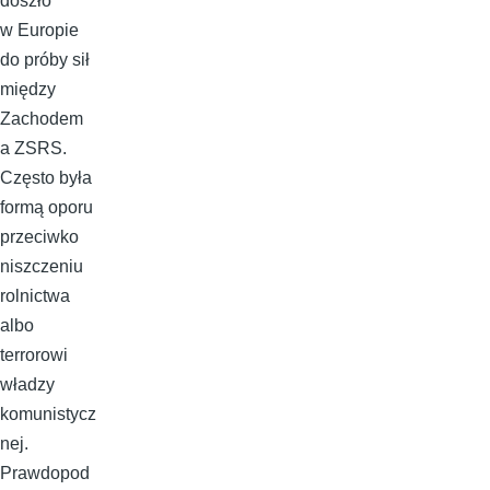
doszło
w Europie
do próby sił
między
Zachodem
a ZSRS.
Często była
formą oporu
przeciwko
niszczeniu
rolnictwa
albo
terrorowi
władzy
komunistycz
nej.
Prawdopod