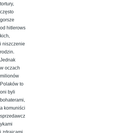
tortury,
często
gorsze
od hitlerows
kich,
i niszczenie
rodzin.
Jednak
w oczach
milionów
Polaków to
oni byli
bohaterami,
a komuniści
sprzedawcz
ykami
i zdrajcami.