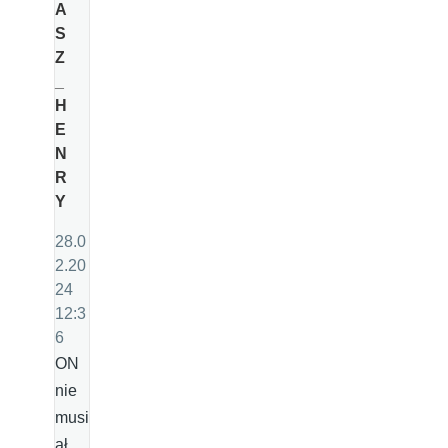
A
S
Z
_
H
E
N
R
Y
28.0
2.20
24
12:3
6
ON
nie
musi
ał