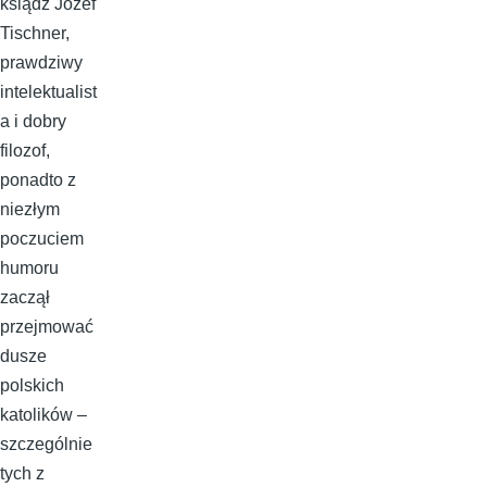
ksiądz Józef
Tischner,
prawdziwy
intelektualist
a i dobry
filozof,
ponadto z
niezłym
poczuciem
humoru
zaczął
przejmować
dusze
polskich
katolików –
szczególnie
tych z