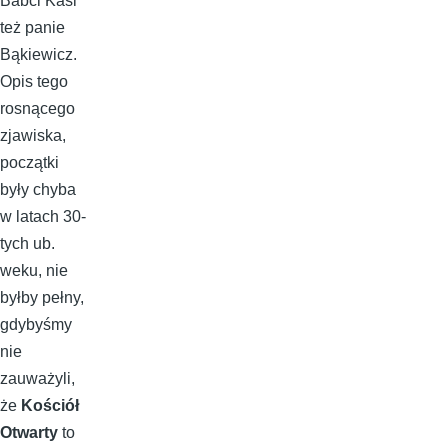
Babci Kasi
też panie
Bąkiewicz.
Opis tego
rosnącego
zjawiska,
początki
były chyba
w latach 30-
tych ub.
weku, nie
byłby pełny,
gdybyśmy
nie
zauważyli,
że
Kościół
Otwarty
to