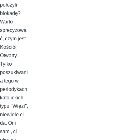
położyli
blokadę?
Warto
sprecyzowa
ć, czym jest
Kościół
Otwarty.
Tylko
poszukiwani
a tego w
periodykach
katolickich
typu "Więzi",
niewiele ci
da. Oni
sami, ci
otwarci