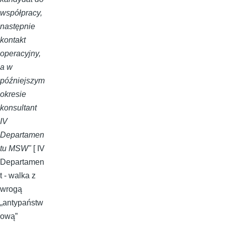
współpracy,
następnie
kontakt
operacyjny,
a w
późniejszym
okresie
konsultant
IV
Departamen
tu MSW"
[ IV
Departamen
t - walka z
wrogą
„antypaństw
ową”