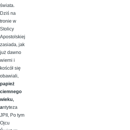
świata.
Dziś na
tronie w
Stolicy
Apostolskiej
zasiada, jak
już dawno
wierni i
koścół się
obawiali,
papież
ciemnego
wieku,
a
ntyteza
JPII, Po tym
Ojcu