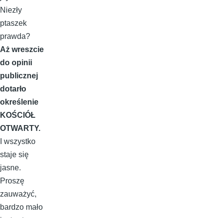
Niezły
ptaszek
prawda?
Aż wreszcie
do opinii
publicznej
dotarło
określenie
KOŚCIÓŁ
OTWARTY.
I wszystko
staje się
jasne.
Proszę
zauważyć,
bardzo mało