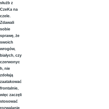
służb z
CzeKa na
czele.
Zdawali
sobie
sprawę, że
swoich
wrogów,
białych, czy
czerwonyc
h, nie
zdołają
zaatakować
frontalnie,
więc zaczęli
stosować
rozwalanie