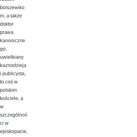
bolszewiko
m, a także
doktor
prawa
kanoniczne
go,
uwielbiany
kaznodzieja
i publicysta,
to coś w
polskim
kościele, a
w
szczególnoś
ci w
episkopacie,