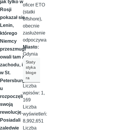
jak tylko w
oficer ETO
Rosji
(statki
pokazał sie
offshore),
Lenin,
obecnie
zasłużenie
którego
odpoczywa
Niemcy
Miasto:
przeszmugl
Gdynia
owali tam z
Staty
zachodu, i
styka
w St.
bloge
ra
Petersburg
Liczba
u
wpisów:
1,
rozpoczęli
169
swoją
Liczba
rewolucję.
wyświetleń:
Posiadali
8,992,651
zaledwie
Liczba