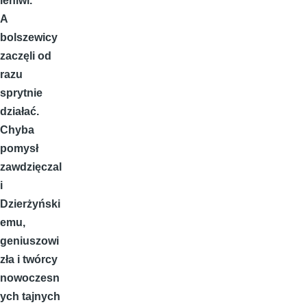
leniwi.
A
bolszewicy
zaczęli od
razu
sprytnie
działać.
Chyba
pomysł
zawdzięczal
i
Dzierżyński
emu,
geniuszowi
zła i twórcy
nowoczesn
ych tajnych