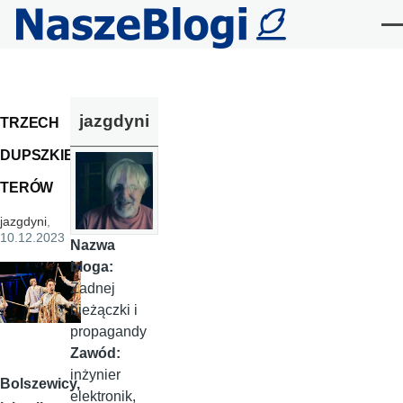
Przejdź do treści
Me
jazgdyni
TRZECH
DUPSZKIE
TERÓW
jazgdyni
,
10.12.2023
Nazwa
bloga:
Żadnej
bieżączki i
propagandy
Zawód:
inżynier
Bolszewicy,
elektronik,