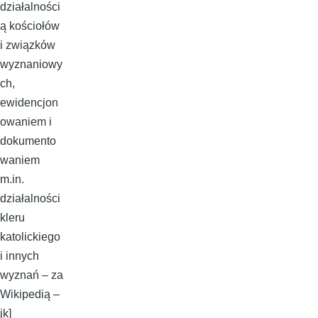
działalności
ą kościołów
i związków
wyznaniowy
ch,
ewidencjon
owaniem i
dokumento
waniem
m.in.
działalności
kleru
katolickiego
i innych
wyznań – za
Wikipedią –
jk]