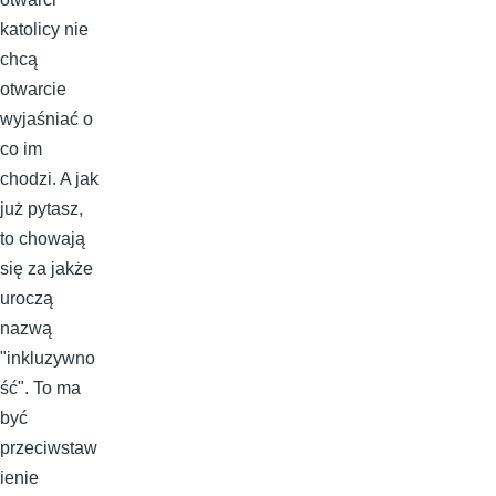
katolicy nie
chcą
otwarcie
wyjaśniać o
co im
chodzi. A jak
już pytasz,
to chowają
się za jakże
uroczą
nazwą
"inkluzywno
ść". To ma
być
przeciwstaw
ienie