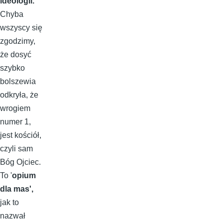
ideologii.
Chyba
wszyscy się
zgodzimy,
że dosyć
szybko
bolszewia
odkryła, że
wrogiem
numer 1,
jest kościół,
czyli sam
Bóg Ojciec.
To '
opium
dla mas',
jak to
nazwał