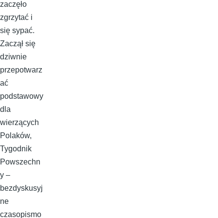
zaczęło
zgrzytać i
się sypać.
Zaczął się
dziwnie
przepotwarz
ać
podstawowy
dla
wierzących
Polaków,
Tygodnik
Powszechn
y –
bezdyskusyj
ne
czasopismo