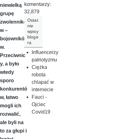
komentarzy:
niewielką
32,879
grupę
Ostat
zwolennikó
nie
w –
wpisy
bloge
bojownikó
ra
w.
Influencerzy
Przeciwnic
patriotyzmu
y, a było
Ciężka
wtedy
robota
sporo
chlapać w
konkurentó
internecie
Fauci -
w, łatwo
Ojciec
mogli ich
Covid19
rozwalić,
ale byli na
to za głupi i