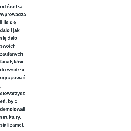
od środka.
Wprowadza
li ile się
dało i jak
się dało,
swoich
zaufanych
fanatyków
do wnętrza
ugrupowań
,
stowarzysz
eń, by ci
demolowali
struktury,
siali zamęt,