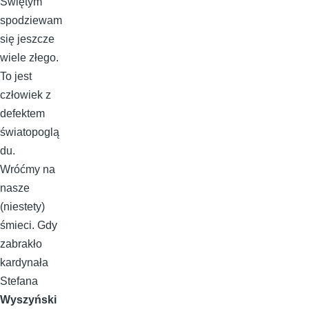
Świętym
spodziewam
się jeszcze
wiele złego.
To jest
człowiek z
defektem
światopoglą
du.
Wróćmy na
nasze
(niestety)
śmieci. Gdy
zabrakło
kardynała
Stefana
Wyszyński