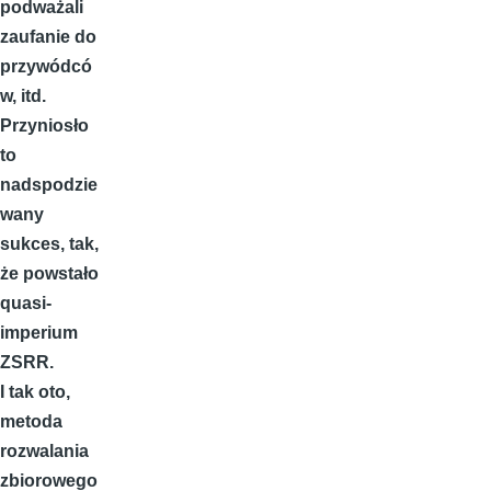
podważali
zaufanie do
przywódcó
w, itd.
Przyniosło
to
nadspodzie
wany
sukces, tak,
że powstało
quasi-
imperium
ZSRR.
I tak oto,
metoda
rozwalania
zbiorowego