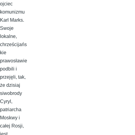
ojciec
komunizmu
Karl Marks.
Swoje
lokalne,
chrześcijańs
kie
prawosławie
podbili i
przejęli, tak,
że dzisiaj
siwobrody
Cyryl,
patriarcha
Moskwy i
całej Rosji,
jest