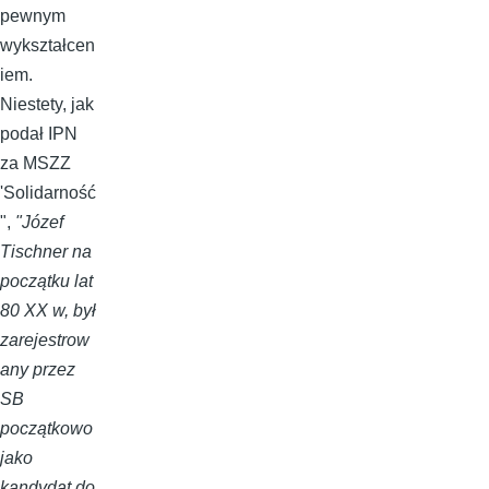
pewnym
wykształcen
iem.
Niestety, jak
podał IPN
za MSZZ
'Solidarność
",
"Józef
Tischner na
początku lat
80 XX w, był
zarejestrow
any przez
SB
początkowo
jako
kandydat do