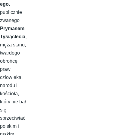
ego,
publicznie
zwanego
Prymasem
Tysiąclecia,
męża stanu,
twardego
obrońcę
praw
człowieka,
narodu i
kościoła,
który nie bał
się
sprzeciwiać
polskim i
ruskim