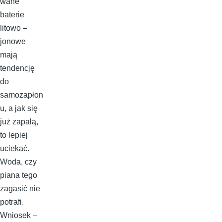
wane
baterie
litowo –
jonowe
mają
tendencję
do
samozapłon
u, a jak się
już zapalą,
to lepiej
uciekać.
Woda, czy
piana tego
zagasić nie
potrafi.
Wniosek –