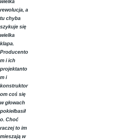
wielka
rewolucja, a
tu chyba
szykuje się
wielka
klapa.
Producento
m i ich
projektanto
m i
konstruktor
om coś się
w głowach
pokiełbasił
o. Choć
raczej to im
mieszają w