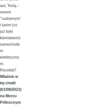
aut, Teslą –
swoim
"cudownym"
i tanim (co
już było
kłamstwem)
samochode
m
elektryczny
m.
Rezultat?
Właśnie w
tej chwili
(01/08/2023)
na Morzu
Północnym