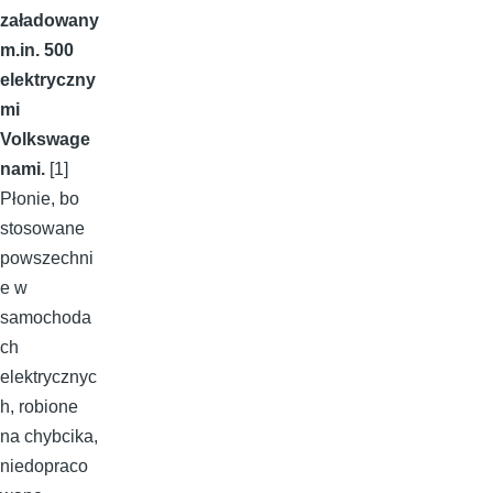
załadowany
m.in. 500
elektryczny
mi
Volkswage
nami.
[1]
Płonie, bo
stosowane
powszechni
e w
samochoda
ch
elektrycznyc
h, robione
na chybcika,
niedopraco