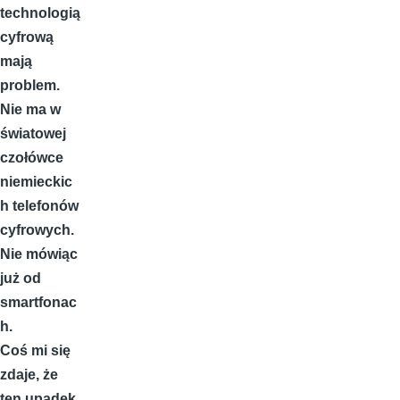
technologią
cyfrową
mają
problem.
Nie ma w
światowej
czołówce
niemieckic
h telefonów
cyfrowych.
Nie mówiąc
już od
smartfonac
h.
Coś mi się
zdaje, że
ten upadek