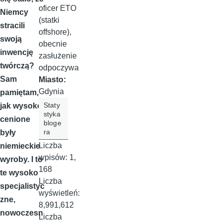
oficer ETO
Niemcy
(statki
stracili
offshore),
swoją
obecnie
inwencję
zasłużenie
twórczą?
odpoczywa
Sam
Miasto:
Gdynia
pamiętam,
Staty
jak wysoko
styka
cenione
bloge
ra
były
Liczba
niemieckie
wpisów:
1,
wyroby. I to
168
te wysoko
Liczba
specjalistyc
wyświetleń:
zne,
8,991,612
nowoczesn
Liczba