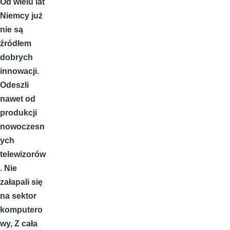
Od wielu lat
Niemcy już
nie są
źródłem
dobrych
innowacji.
Odeszli
nawet od
produkcji
nowoczesn
ych
telewizorów
. Nie
załapali się
na sektor
komputero
wy, Z cała