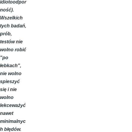
idiotoodpor
ność).
Wszelkich
tych badań,
prób,
testów nie
wolno robić
"po
łebkach",
nie wolno
spieszyć
się i nie
wolno
lekceważyć
nawet
minimalnyc
h błędów.