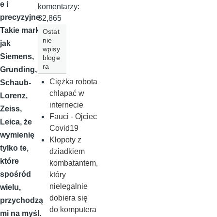
e i
komentarzy:
precyzyjne
.
32,865
Takie marki,
Ostat
nie
jak
wpisy
Siemens,
bloge
ra
Grunding,
Ciężka robota
Schaub-
chlapać w
Lorenz,
internecie
Zeiss,
Fauci - Ojciec
Leica, że
Covid19
wymienię
Kłopoty z
tylko te,
dziadkiem
które
kombatantem,
spośród
który
nielegalnie
wielu,
dobiera się
przychodzą
do komputera
mi na myśl.