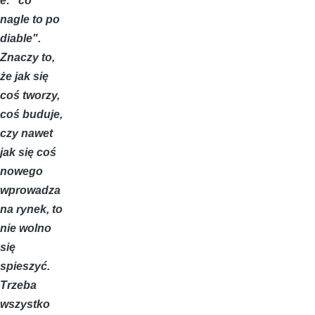
e: "co
nagle to po
diable".
Znaczy to,
że jak się
coś tworzy,
coś buduje,
czy nawet
jak się coś
nowego
wprowadza
na rynek, to
nie wolno
się
spieszyć.
Trzeba
wszystko