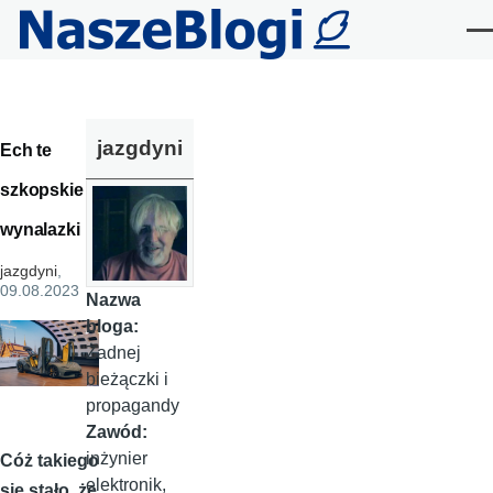
Przejdź do treści
Me
jazgdyni
Ech te
szkopskie
wynalazki
jazgdyni
,
09.08.2023
Nazwa
bloga:
Żadnej
bieżączki i
propagandy
Zawód:
inżynier
Cóż takiego
elektronik,
się stało, że