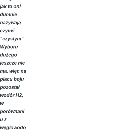
jak to oni
dumnie
nazywają –
czymś
"czystym".
Wyboru
dużego
jeszcze nie
ma, więc na
placu boju
pozostał
wodór H2,
w
porównani
u z
węglowodo