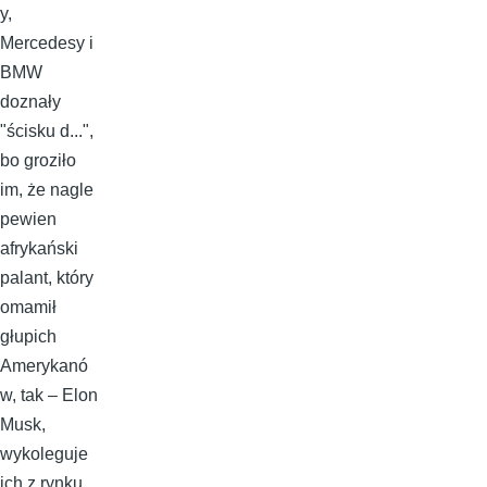
y,
Mercedesy i
BMW
doznały
"ścisku d...",
bo groziło
im, że nagle
pewien
afrykański
palant, który
omamił
głupich
Amerykanó
w, tak – Elon
Musk,
wykoleguje
ich z rynku