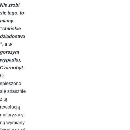
Nie zrobi
się tego, to
mamy
"chińskie
dziadostwo
", a w
gorszym
wypadku,
Czarnobyl.
Oj
spieszono
się strasznie
z tą
rewolucją
motoryzacyj
ną wymiany