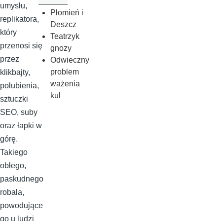
umysłu,
Płomień i
replikatora,
Deszcz
który
Teatrzyk
przenosi się
gnozy
przez
Odwieczny
problem
klikbajty,
ważenia
polubienia,
kul
sztuczki
SEO, suby
oraz łapki w
górę.
Takiego
obłego,
paskudnego
robala,
powodujące
go u ludzi