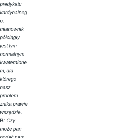
predykatu
kardynalneg
o,
mianownik
półciągły
jest tym
normalnym
kwaternione
m, dla
którego
nasz
problem
znika prawie
wszędzie.
B:
Czy
może pan
podać nam