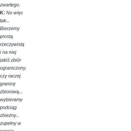
zwartego.
K:
No więc
tak...
Bierzemy
prostą
rzeczywistą
i na niej
jakiś zbiór
ograniczony,
czy raczej
granicę
zbiorową...
wybieramy
podciąg
zbieżny...
zupełny w