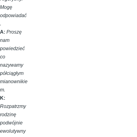
Mogę
odpowiadać
.
A:
Proszę
nam
powiedzieć
co
nazywamy
półciągłym
mianownikie
m.
K:
Rozpatrzmy
rodzinę
podwójnie
ewolutywny