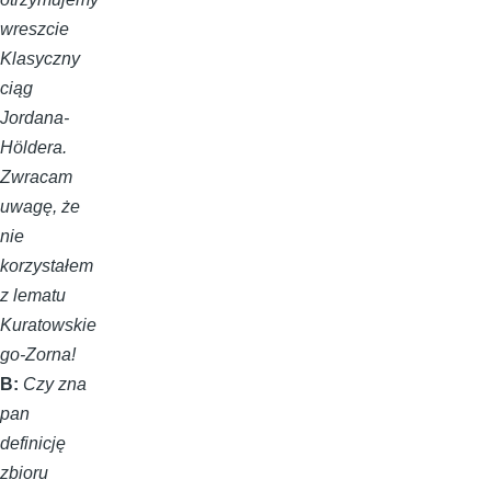
wreszcie
Klasyczny
ciąg
Jordana-
Höldera.
Zwracam
uwagę, że
nie
korzystałem
z lematu
Kuratowskie
go-Zorna!
B:
Czy zna
pan
definicję
zbioru