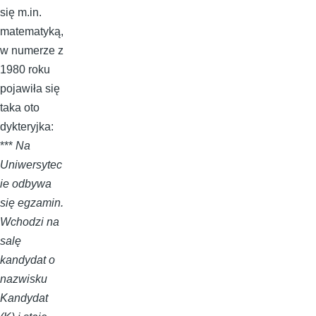
się m.in.
matematyką,
w numerze z
1980 roku
pojawiła się
taka oto
dykteryjka:
***
Na
Uniwersytec
ie odbywa
się egzamin.
Wchodzi na
salę
kandydat o
nazwisku
Kandydat