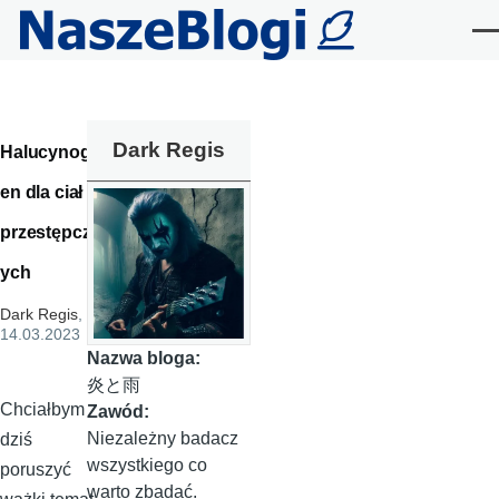
Przejdź do treści
Me
Dark Regis
Halucynog
en dla ciał
przestępcz
ych
Dark Regis
,
14.03.2023
Nazwa bloga:
炎と雨
Chciałbym
Zawód:
Niezależny badacz
dziś
wszystkiego co
poruszyć
warto zbadać.