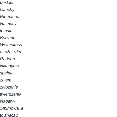
postaci
Cauchy-
Riemanna.
Na mocy
lematu
Bolzano-
Weierstrass
a różniczka
Radona-
Nikodyma
spełnia
zatem
założenie
twierdzenia
Nagaty-
Smirnowa, a
to znaczy,