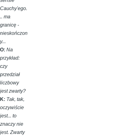
sensie
Cauchy'ego.
.. ma
granicę -
nieskończon
y...
O:
Na
przykład:
czy
przedział
liczbowy
jest zwarty?
K:
Tak, tak,
oczywiście
jest... to
znaczy nie
jest. Zwarty