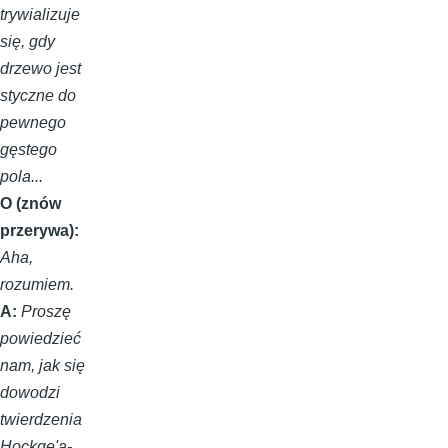
trywializuje
się, gdy
drzewo jest
styczne do
pewnego
gęstego
pola...
O (znów
przerywa):
Aha,
rozumiem.
A:
Proszę
powiedzieć
nam, jak się
dowodzi
twierdzenia
Hockqe'a-