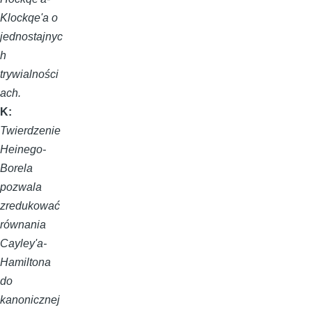
Klockqe'a o
jednostajnyc
h
trywialności
ach.
K:
Twierdzenie
Heinego-
Borela
pozwala
zredukować
równania
Cayley'a-
Hamiltona
do
kanonicznej