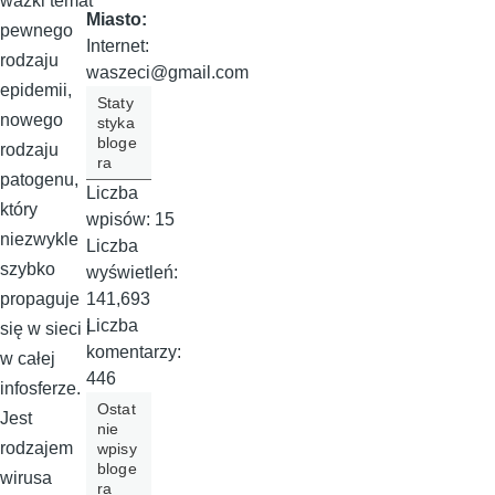
ważki temat
Miasto:
pewnego
Internet:
rodzaju
waszeci@gmail.com
epidemii,
Staty
nowego
styka
bloge
rodzaju
ra
patogenu,
Liczba
który
wpisów:
15
niezwykle
Liczba
szybko
wyświetleń:
141,693
propaguje
Liczba
się w sieci i
komentarzy:
w całej
446
infosferze.
Ostat
Jest
nie
rodzajem
wpisy
bloge
wirusa
ra