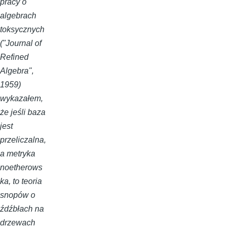
pracy o
algebrach
toksycznych
("Journal of
Refined
Algebra",
1959)
wykazałem,
że jeśli baza
jest
przeliczalna,
a metryka
noetherows
ka, to teoria
snopów o
źdźbłach na
drzewach