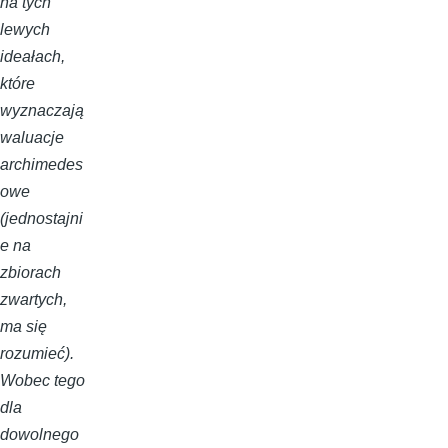
na tych
lewych
ideałach,
które
wyznaczają
waluacje
archimedes
owe
(jednostajni
e na
zbiorach
zwartych,
ma się
rozumieć).
Wobec tego
dla
dowolnego