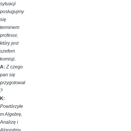
sytuacji
posługujmy
się
terminem
profesor,
który jest
szefem
komisji.
A:
Z czego
pan się
przygotował
?
K:
Powtórzyłe
m Algebrę,
Analizę i
Algorytmy.