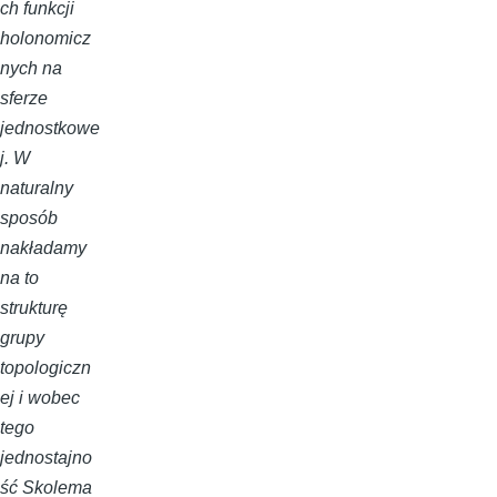
ch funkcji
holonomicz
nych na
sferze
jednostkowe
j. W
naturalny
sposób
nakładamy
na to
strukturę
grupy
topologiczn
ej i wobec
tego
jednostajno
ść Skolema