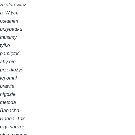
Szafarewicz
a. W tym
ostatnim
przypadku
musimy
tylko
pamiętać,
aby nie
przedłużyć
jej omal
prawie
nigdzie
metodą
Banacha-
Hahna. Tak
czy inaczej
otrzymujemy