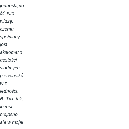
jednostajno
ść. Nie
widzę,
czemu
spełniony
jest
aksjomat o
gęstości
siódmych
pierwiastkó
w z
jedności.
B:
Tak, tak,
to jest
niejasne,
ale w mojej