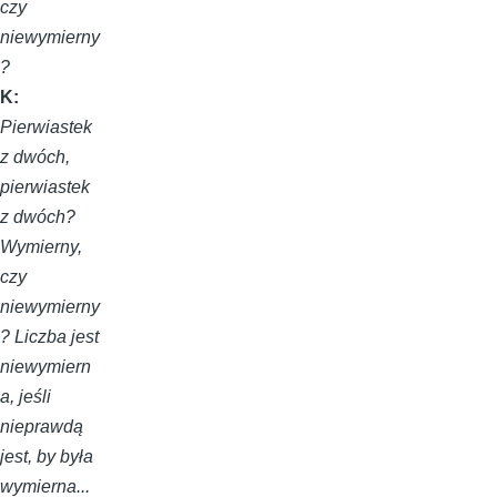
czy
niewymierny
?
K:
Pierwiastek
z dwóch,
pierwiastek
z dwóch?
Wymierny,
czy
niewymierny
? Liczba jest
niewymiern
a, jeśli
nieprawdą
jest, by była
wymierna...