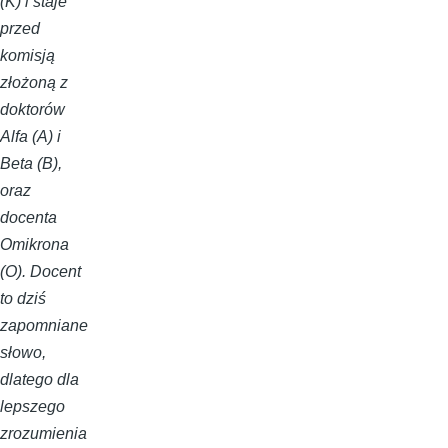
(K) i staje
przed
komisją
złożoną z
doktorów
Alfa (A) i
Beta (B),
oraz
docenta
Omikrona
(O). Docent
to dziś
zapomniane
słowo,
dlatego dla
lepszego
zrozumienia