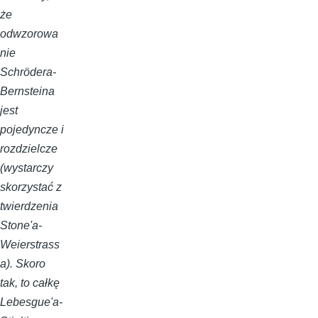
że
odwzorowa
nie
Schrödera-
Bernsteina
jest
pojedyncze i
rozdzielcze
(wystarczy
skorzystać z
twierdzenia
Stone'a-
Weierstrass
a). Skoro
tak, to całkę
Lebesgue'a-