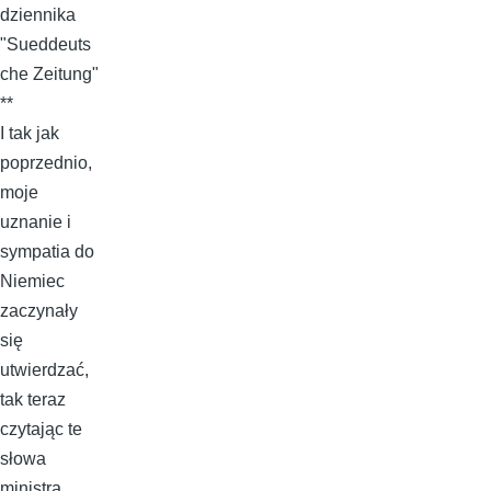
dziennika
"Sueddeuts
che Zeitung"
**
I tak jak
poprzednio,
moje
uznanie i
sympatia do
Niemiec
zaczynały
się
utwierdzać,
tak teraz
czytając te
słowa
ministra