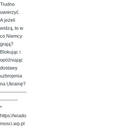
Trudno
uwierzyć.
A jeżeli
widzą, to w
co Niemcy
grają?
Blokując i
opóźniając
dostawy
uzbrojenia
na Ukrainę?
------------------
------------
*
https://wiado
mosci.wp.pl
…