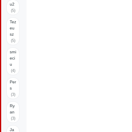
u2
(5)
Tez
eu
sz
(5)
smi
eci
u
(4)
Per
s
(3)
Ry
an
(3)
Ja