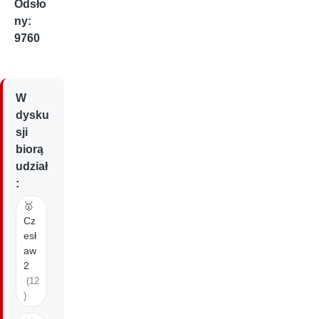
Odsło
ny:
9760
W
dysku
sji
biorą
udział
:
🥇
Cz
esł
aw
2
(12
)