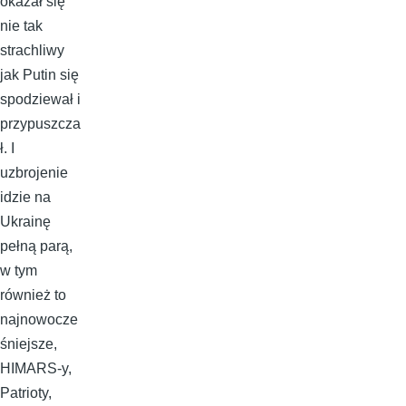
okazał się
nie tak
strachliwy
jak Putin się
spodziewał i
przypuszcza
ł. I
uzbrojenie
idzie na
Ukrainę
pełną parą,
w tym
również to
najnowocze
śniejsze,
HIMARS-y,
Patrioty,