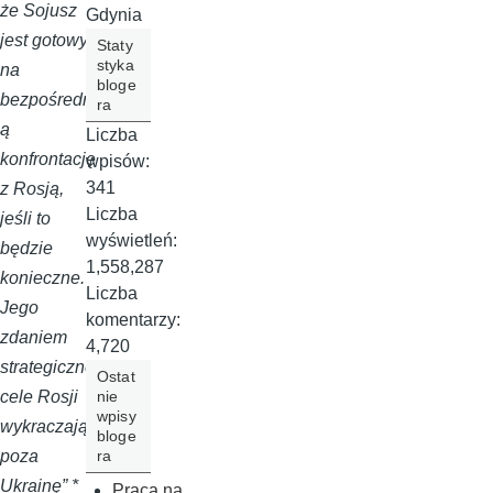
że Sojusz
Gdynia
jest gotowy
Staty
styka
na
bloge
bezpośredni
ra
ą
Liczba
konfrontację
wpisów:
341
z Rosją,
Liczba
jeśli to
wyświetleń:
będzie
1,558,287
konieczne.
Liczba
Jego
komentarzy:
zdaniem
4,720
strategiczne
Ostat
nie
cele Rosji
wpisy
wykraczają
bloge
ra
poza
Ukrainę” *
Praca na