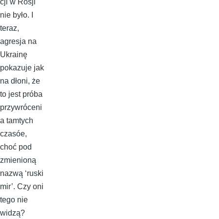
cji w Rosji
nie było. I
teraz,
agresja na
Ukrainę
pokazuje jak
na dłoni, że
to jest próba
przywróceni
a tamtych
czasóe,
choć pod
zmienioną
nazwą ‘ruski
mir’. Czy oni
tego nie
widzą?