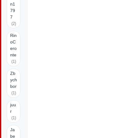
n1
79
7
(2)
Rin
oC
ero
nte
(1)
Zb
ych
bor
(1)
juu
r
(1)
Ja
be