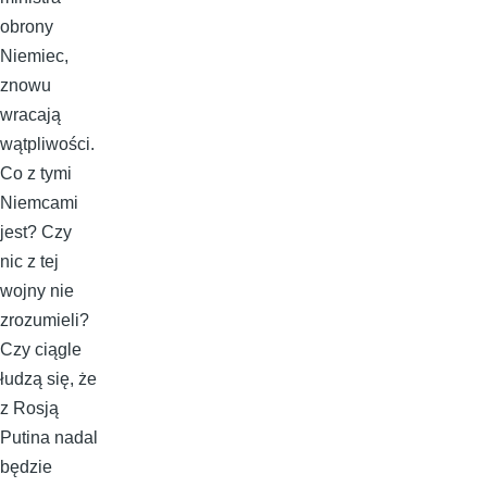
obrony
Niemiec,
znowu
wracają
wątpliwości.
Co z tymi
Niemcami
jest? Czy
nic z tej
wojny nie
zrozumieli?
Czy ciągle
łudzą się, że
z Rosją
Putina nadal
będzie