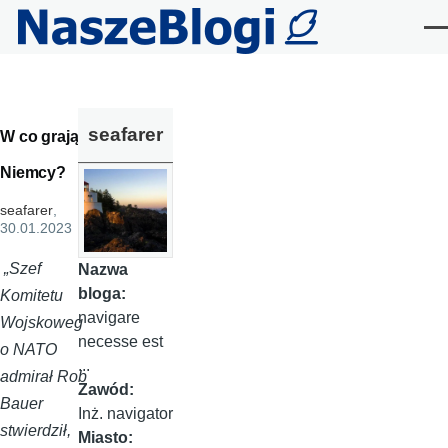
Przejdź do treści
Me
seafarer
W co grają
Niemcy?
seafarer
,
30.01.2023
„Szef
Nazwa
bloga:
Komitetu
navigare
Wojskoweg
necesse est
o NATO
...
admirał Rob
Zawód:
Bauer
Inż. navigator
stwierdził,
Miasto: