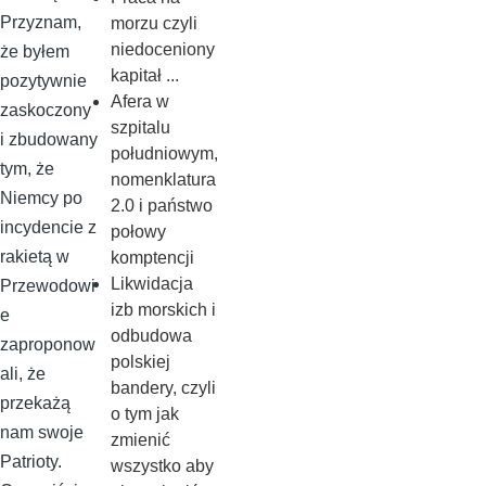
Przyznam,
morzu czyli
niedoceniony
że byłem
kapitał ...
pozytywnie
Afera w
zaskoczony
szpitalu
i zbudowany
południowym,
tym, że
nomenklatura
Niemcy po
2.0 i państwo
incydencie z
połowy
rakietą w
komptencji
Likwidacja
Przewodowi
izb morskich i
e
odbudowa
zaproponow
polskiej
ali, że
bandery, czyli
przekażą
o tym jak
nam swoje
zmienić
Patrioty.
wszystko aby