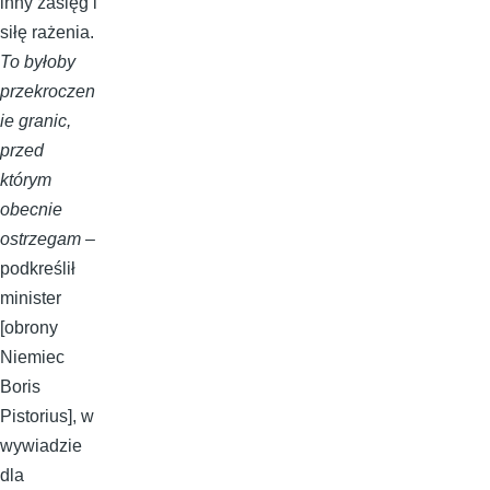
inny zasięg i
siłę rażenia.
To byłoby
przekroczen
ie granic,
przed
którym
obecnie
ostrzegam
–
podkreślił
minister
[obrony
Niemiec
Boris
Pistorius], w
wywiadzie
dla