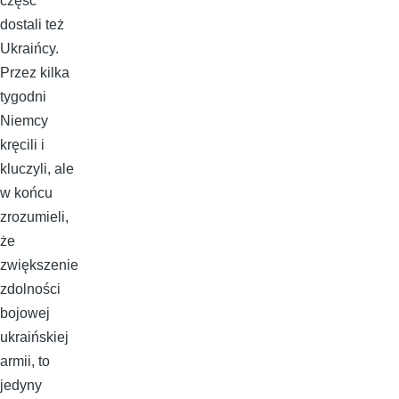
część
dostali też
Ukraińcy.
Przez kilka
tygodni
Niemcy
kręcili i
kluczyli, ale
w końcu
zrozumieli,
że
zwiększenie
zdolności
bojowej
ukraińskiej
armii, to
jedyny