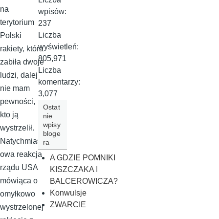
na
wpisów:
terytorium
237
Liczba
Polski
wyświetleń:
rakiety, która
805,971
zabiła dwoje
Liczba
ludzi, dalej
komentarzy:
nie mam
3,077
pewności,
Ostat
kto ją
nie
wpisy
wystrzelił.
bloge
Natychmiast
ra
owa reakcja
A GDZIE POMNIKI
rządu USA
KISZCZAKA I
mówiąca o
BALCEROWICZA?
Konwulsje
omyłkowo
ZWARCIE
wystrzelonej