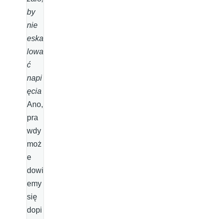
by
nie
eska
lowa
ć
napi
ęcia
Ano,
pra
wdy
moż
e
dowi
emy
się
dopi