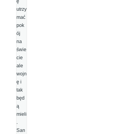
ę
utrzy
mać
pok
ój
na
świe
cie
ale
wojn
ę i
tak
będ
ą
mieli
.
San