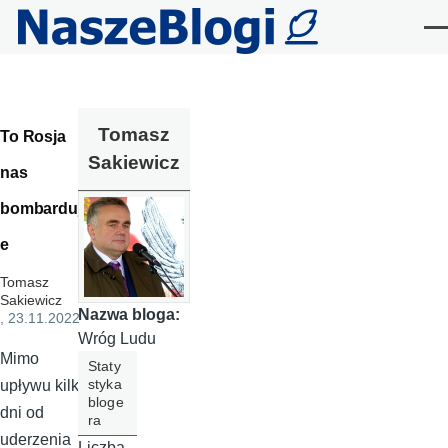
Przejdź do treści
Me
Tomasz
To Rosja
Sakiewicz
nas
bombarduj
e
Tomasz
Sakiewicz
Nazwa bloga:
, 23.11.2022
Wróg Ludu
Mimo
Staty
styka
upływu kilku
bloge
dni od
ra
uderzenia
Liczba