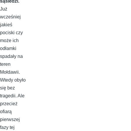
sąsiedzi.
Już
wcześniej
jakieś
pociski czy
może ich
odłamki
spadały na
teren
Mołdawii.
Wtedy obyło
się bez
tragedii. Ale
przecież
ofiarą
pierwszej
fazy tej