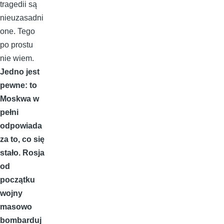
tragedii są
nieuzasadni
one. Tego
po prostu
nie wiem.
Jedno jest
pewne: to
Moskwa w
pełni
odpowiada
za to, co się
stało. Rosja
od
początku
wojny
masowo
bombarduj