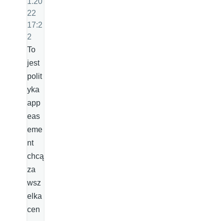
1.20
22
17:2
2
To
jest
polit
yka
app
eas
eme
nt
chcą
za
wsz
elka
cen