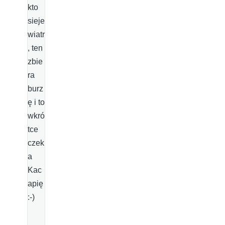
kto
sieje
wiatr
, ten
zbie
ra
burz
ę i to
wkró
tce
czek
a
Kac
apię
:-)