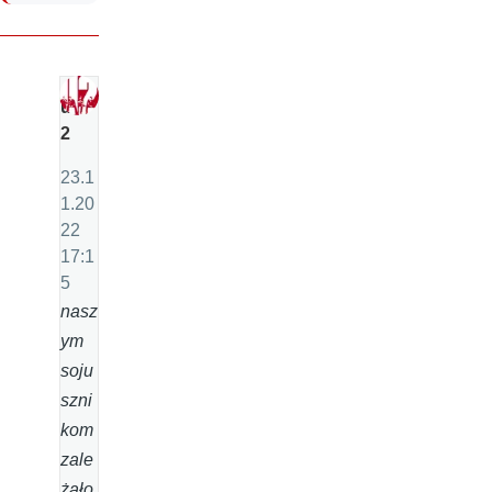
u
2
23.1
1.20
22
17:1
5
nasz
ym
soju
szni
kom
zale
żało,