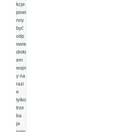
kcje
powi
nny
być
odp
owie
dniki
em
wojn
y na
razi
e
tylko
trze
ba
je
najp