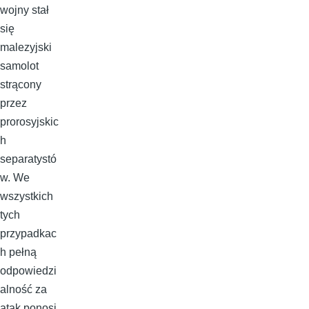
wojny stał
się
malezyjski
samolot
strącony
przez
prorosyjskic
h
separatystó
w. We
wszystkich
tych
przypadkac
h pełną
odpowiedzi
alność za
atak ponosi