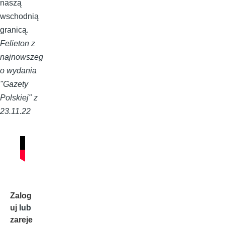
naszą
wschodnią
granicą.
Felieton z
najnowszeg
o wydania
"Gazety
Polskiej" z
23.11.22
Zalog
uj
lub
zareje