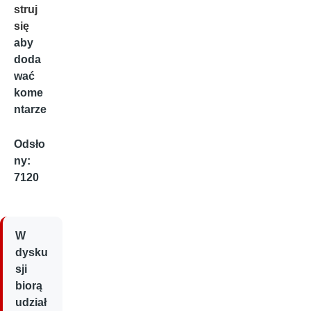
struj
się
aby
doda
wać
kome
ntarze
Odsło
ny:
7120
W
dysku
sji
biorą
udział