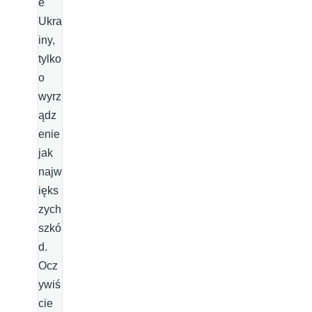
e
Ukra
iny,
tylko
o
wyrz
ądz
enie
jak
najw
ięks
zych
szkó
d.
Ocz
ywiś
cie