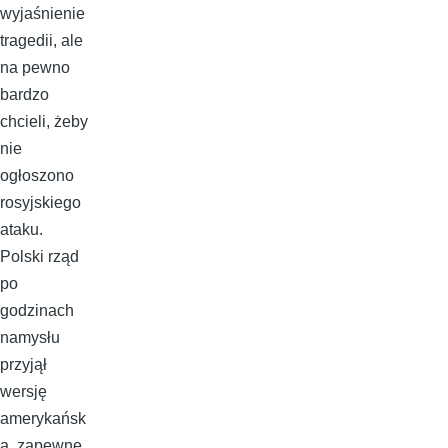
wyjaśnienie
tragedii, ale
na pewno
bardzo
chcieli, żeby
nie
ogłoszono
rosyjskiego
ataku.
Polski rząd
po
godzinach
namysłu
przyjął
wersję
amerykańsk
ą, zapewne