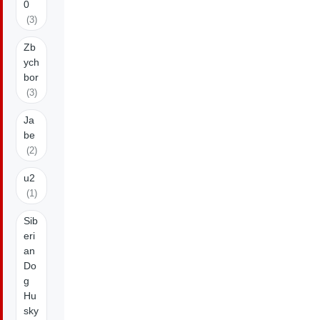
0
(3)
Zb
ych
bor
(3)
Ja
be
(2)
u2
(1)
Sib
eri
an
Do
g
Hu
sky