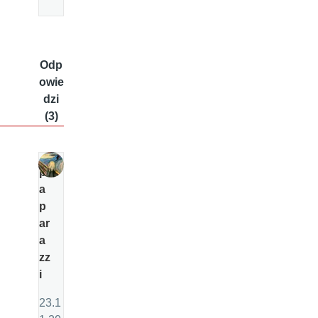
Odp
owie
dzi
(3)
p
a
p
ar
a
zz
i
23.1