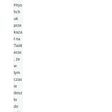
Hrys
hch
uk
prze
kaza
ł na
Twitt
erze
, że
w
tym
czas
ie
dosz
ło
do