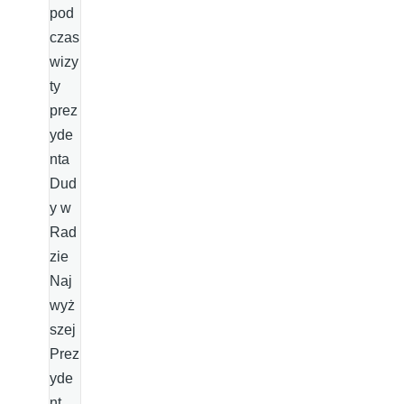
pod
czas
wizy
ty
prez
yde
nta
Dud
y w
Rad
zie
Naj
wyż
szej
Prez
yde
nt