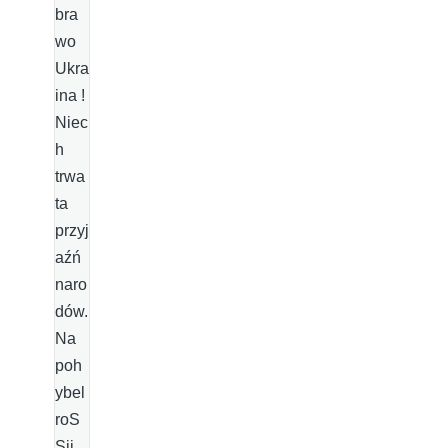
bra
wo
Ukra
ina !
Niec
h
trwa
ta
przyj
aźń
naro
dów.
Na
poh
ybel
roS
Sji