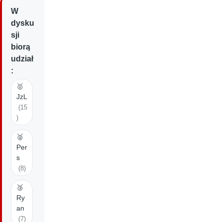
W
dysku
sji
biorą
udział
:
🥇
JzL
(15
)
🥈
Per
s
(8)
🥉
Ry
an
(7)