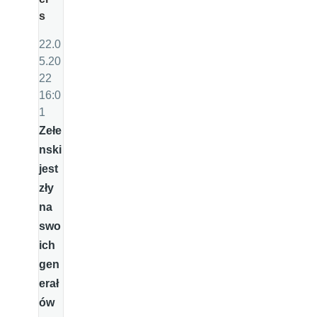
s
22.0
5.20
22
16:0
1
Zełe
nski
jest
zły
na
swo
ich
gen
erał
ów