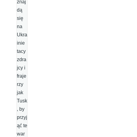
znaj
dą
się
na
Ukra
inie
tacy
zdra
jcy i
fraje
rzy
jak
Tusk
, by
przyj
ąć te
war