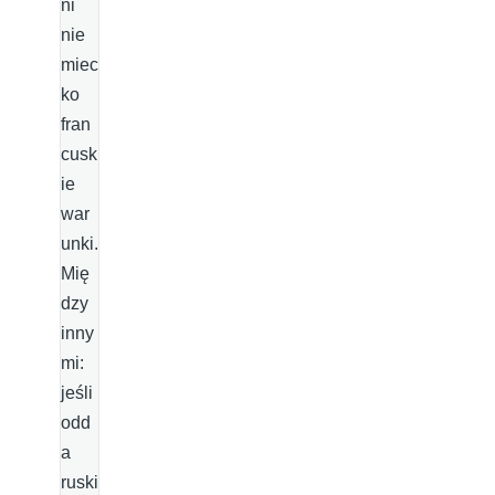
ni
nie
miec
ko
fran
cusk
ie
war
unki.
Mię
dzy
inny
mi:
jeśli
odd
a
ruski