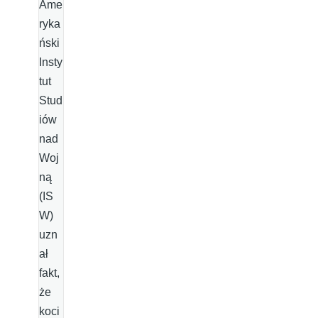
Ame
ryka
ński
Insty
tut
Stud
iów
nad
Woj
ną
(IS
W)
uzn
ał
fakt,
że
koci