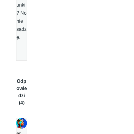
unki
? No
nie
sądz
ę.
Odp
owie
dzi
(4)
P
er