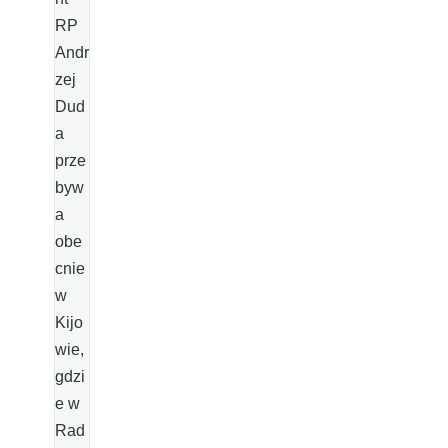
RP
Andr
zej
Dud
a
prze
byw
a
obe
cnie
w
Kijo
wie,
gdzi
e w
Rad