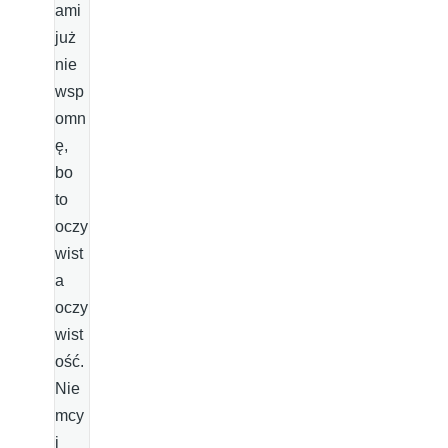
ami
już
nie
wsp
omn
ę,
bo
to
oczy
wist
a
oczy
wist
ość.
Nie
mcy
i