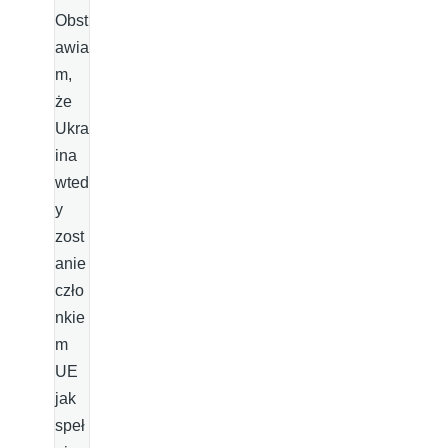
Obst
awia
m,
że
Ukra
ina
wted
y
zost
anie
czło
nkie
m
UE
jak
speł