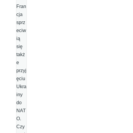
Fran
cja
sprz
eciw
ią
się
takż
e
przyj
ęciu
Ukra
iny
do
NAT
O.
Czy