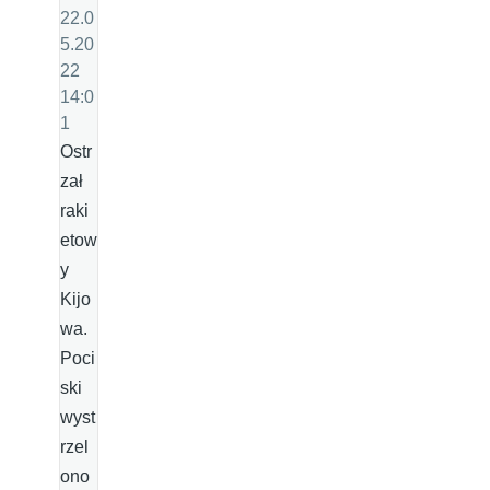
22.0
5.20
22
14:0
1
Ostr
zał
raki
etow
y
Kijo
wa.
Poci
ski
wyst
rzel
ono