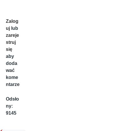
Zalog
uj
lub
zareje
struj
się
aby
doda
wać
kome
ntarze
Odsło
ny:
9145