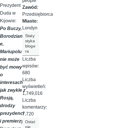
people
Prezydent
Zawód:
Duda w
Przedsiębiorca
Kijowie:
Miasto:
Londyn
Po Buczy,
Staty
Borodzianc
styka
e,
bloge
ra
Mariupolu
Liczba
nie może
wpisów:
być mowy
680
o
Liczba
interesach
wyświetleń:
jak zwykle z
1,749,016
Rosją,
Liczba
drodzy
komentarzy:
prezydenci
7,720
i premierzy
Ostat
nie