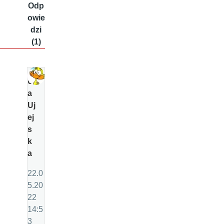
Odp
owie
dzi
(1)
Ul
a
Uj
ej
s
k
a
22.0
5.20
22
14:5
3