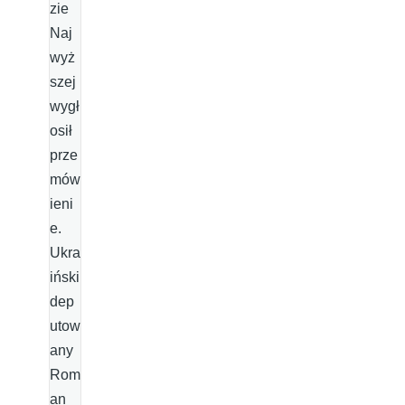
zie
Naj
wyż
szej
wygł
osił
prze
mów
ieni
e.
Ukra
iński
dep
utow
any
Rom
an