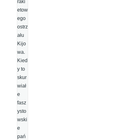
raki
etow
ego
ostrz
ału
Kijo
wa.
Kied
y to
skur
wiał
e
fasz
ysto
wski
e
pań