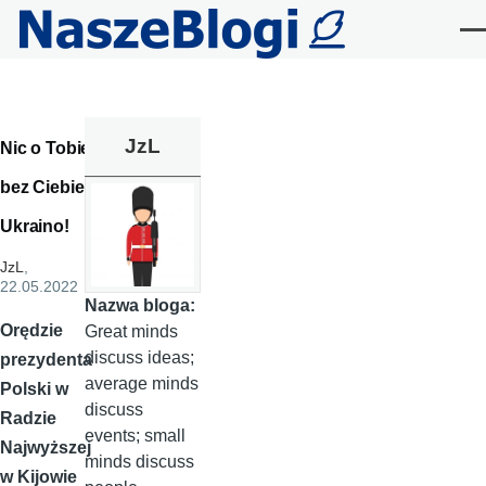
Przejdź do treści
Me
JzL
Nic o Tobie,
bez Ciebie,
Ukraino!
JzL
,
22.05.2022
Nazwa bloga:
Orędzie
Great minds
discuss ideas;
prezydenta
average minds
Polski w
discuss
Radzie
events; small
Najwyższej
minds discuss
w Kijowie