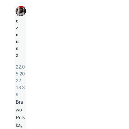
T
e
z
e
u
s
z
22.0
5.20
22
13:3
9
Bra
wo
Pols
ka,