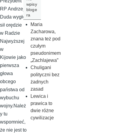
Prezydent
wpisy
RP Andrzej
bloge
ra
Duda wygło
Maria
sił orędzie
Zacharowa,
w Radzie
znana też pod
Najwyższej
czułym
w
pseudonimem
Kijowie jako
„Zachlajewa”
pierwsza
Chuligani
głowa
polityczni bez
obcego
żadnych
zasad
państwa od
Lewica i
wybuchu
prawica to
wojny.Należ
dwie różne
y tu
cywilizacje
wspomnieć,
że nie jest to