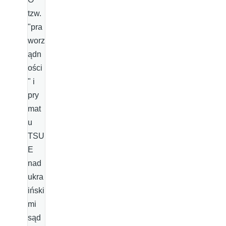
tzw.
"pra
worz
ądn
ości
" i
pry
mat
u
TSU
E
nad
ukra
iński
mi
sąd