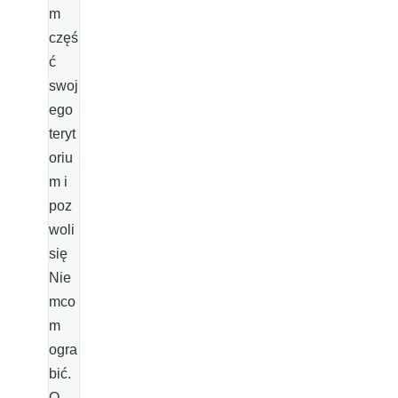
m
częś
ć
swoj
ego
teryt
oriu
m i
poz
woli
się
Nie
mco
m
ogra
bić.
O