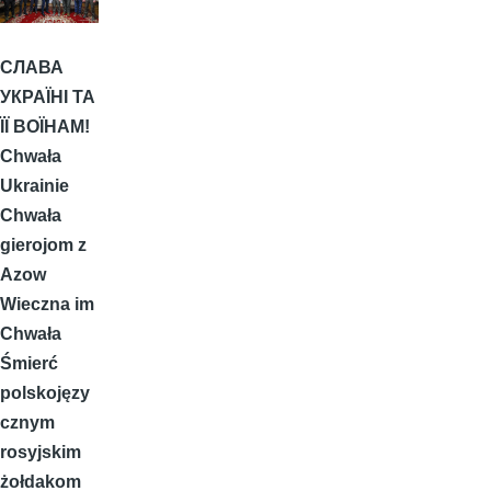
СЛАВА
УКРАЇНІ ТА
ЇЇ ВОЇНАМ!
Chwała
Ukrainie
Chwała
gierojom z
Azow
Wieczna im
Chwała
Śmierć
polskojęzy
cznym
rosyjskim
żołdakom