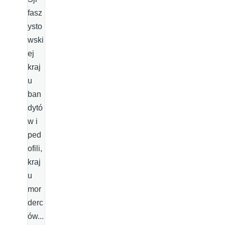
fasz
ysto
wski
ej
kraj
u
ban
dytó
w i
ped
ofili,
kraj
u
mor
derc
ów...