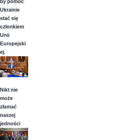
by pomóc
Ukrainie
stać się
członkiem
Unii
Europejski
ej.
Nikt nie
może
złamać
naszej
jedności