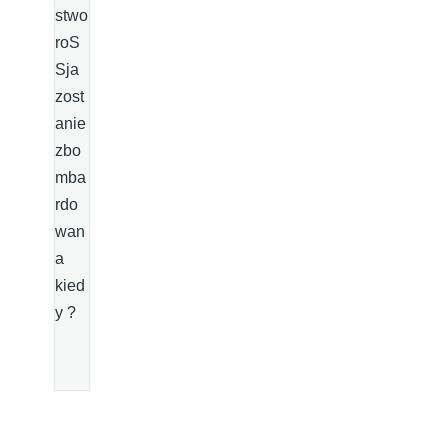
stwo
roS
Sja
zost
anie
zbo
mba
rdo
wan
a
kied
y ?