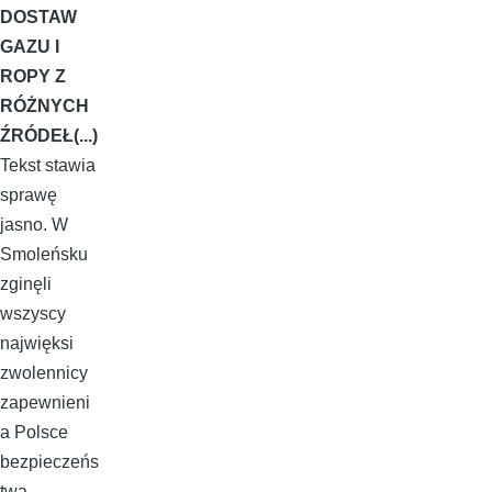
DOSTAW
GAZU I
ROPY Z
RÓŻNYCH
ŹRÓDEŁ(...)
Tekst stawia
sprawę
jasno. W
Smoleńsku
zginęli
wszyscy
najwięksi
zwolennicy
zapewnieni
a Polsce
bezpieczeńs
twa