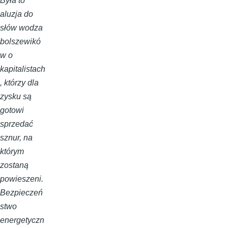
Była to
aluzja do
słów wodza
bolszewikó
w o
kapitalistach
, którzy dla
zysku są
gotowi
sprzedać
sznur, na
którym
zostaną
powieszeni.
Bezpieczeń
stwo
energetyczn