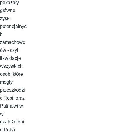
pokazały
główne
zyski
potencjalnyc
h
zamachowc
ów - czyli
likwidacje
wszystkich
osób, które
mogły
przeszkodzi
ć Rosji oraz
Putinowi w
w
uzależnieni
u Polski