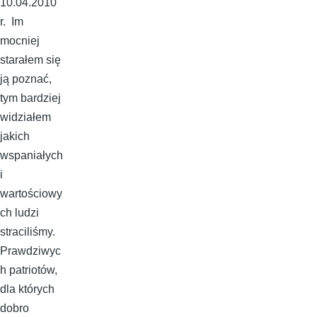
10.04.2010
r. Im
mocniej
starałem się
ją poznać,
tym bardziej
widziałem
jakich
wspaniałych
i
wartościowy
ch ludzi
straciliśmy.
Prawdziwyc
h patriotów,
dla których
dobro