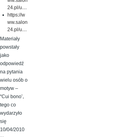
ww.salon
24.pl/u…
https://w
ww.salon
24.pl/u…
Materiały
powstały
jako
odpowiedź
na pytania
wielu osób o
motyw –
“Cui bono’,
tego co
wydarzyło
się
10/04/2010