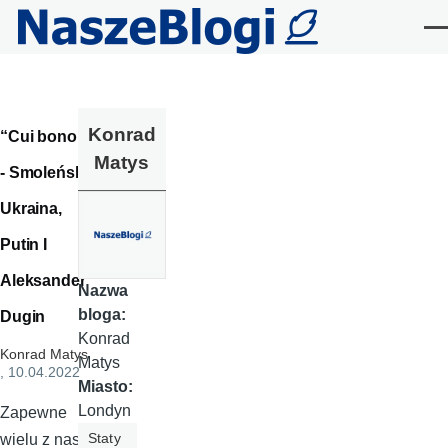
Przejdź do treści
Me
Konrad
“Cui bono”
Matys
- Smoleńsk,
Ukraina,
Putin I
Aleksander
Nazwa
bloga:
Dugin
Konrad
Konrad Matys
Matys
, 10.04.2022
Miasto:
Londyn
Zapewne
Staty
wielu z nas