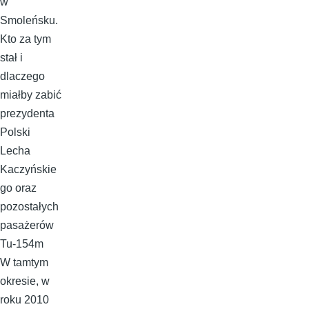
w
Smoleńsku.
Kto za tym
stał i
dlaczego
miałby zabić
prezydenta
Polski
Lecha
Kaczyńskie
go oraz
pozostałych
pasażerów
Tu-154m
W tamtym
okresie, w
roku 2010