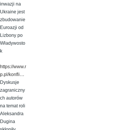
inwazji na
Ukraine jest
zbudowanie
Euroazji od
Lizbony po
Władywosto
k
https://www.r
p.pl/konfli…
Dyskusje
zagraniczny
ch autorów
na temat roli
Aleksandra
Dugina
skłoniły