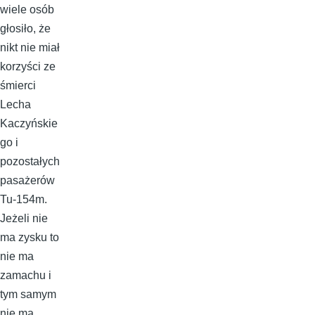
wiele osób
głosiło, że
nikt nie miał
korzyści ze
śmierci
Lecha
Kaczyńskie
go i
pozostałych
pasażerów
Tu-154m.
Jeżeli nie
ma zysku to
nie ma
zamachu i
tym samym
nie ma