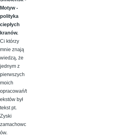
Motyw -
polityka
ciepłych
kranów.
Ci którzy
mnie znają
wiedzą, że
jednym z
pierwszych
moich
opracowań/t
ekstów był
tekst pt.
Zyski
zamachowc
ów.