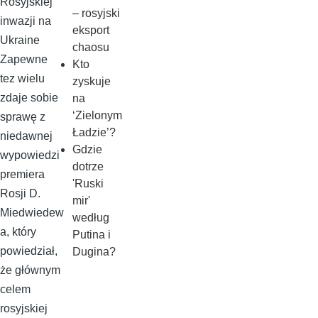
Rosyjskiej
– rosyjski
inwazji na
eksport
Ukraine
chaosu
Zapewne
Kto
tez wielu
zyskuje
zdaje sobie
na
‘Zielonym
sprawę z
Ładzie’?
niedawnej
Gdzie
wypowiedzi
dotrze
premiera
'Ruski
Rosji D.
mir'
Miedwiedew
według
a, który
Putina i
powiedział,
Dugina?
że głównym
celem
rosyjskiej