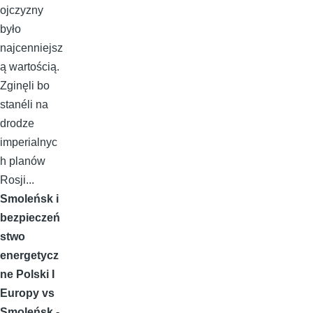
ojczyzny
było
najcenniejsz
ą wartością.
Zginęli bo
stanéli na
drodze
imperialnyc
h planów
Rosji...
Smoleńsk i
bezpieczeń
stwo
energetycz
ne Polski I
Europy vs
Smoleńsk -