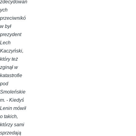
zdecydowan
ych
przeciwnikó
w był
prezydent
Lech
Kaczyński,
który też
zginął w
katastrofie
pod
Smoleńskie
m. - Kiedyś
Lenin mówił
o takich,
którzy sami
sprzedają