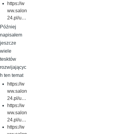
https://w
ww.salon
24.pl/u…
Później
napisałem
jeszcze
wiele
tesktów
rozwijającyc
h ten temat
https://w
ww.salon
24.pl/u…
https://w
ww.salon
24.pl/u…
https://w