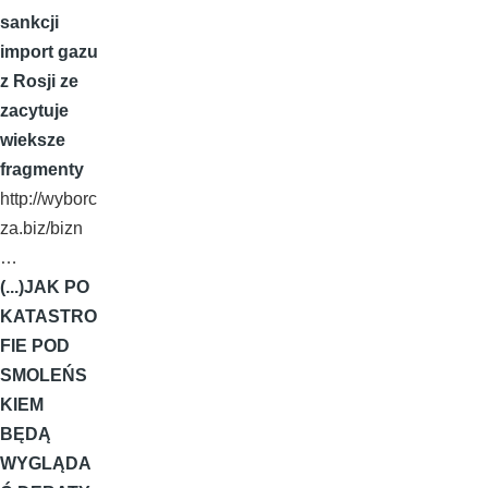
sankcji
import gazu
z Rosji ze
zacytuje
wieksze
fragmenty
http://wyborc
za.biz/bizn
…
(...)JAK PO
KATASTRO
FIE POD
SMOLEŃS
KIEM
BĘDĄ
WYGLĄDA