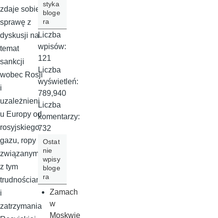
styka
zdaje sobie
bloge
ra
sprawę z
Liczba
dyskusji na
wpisów:
temat
121
sankcji
Liczba
wobec Rosji
wyświetleń:
i
789,940
uzależnieni
Liczba
u Europy od
komentarzy:
rosyjskiego
732
gazu, ropy i
Ostat
nie
związanymi
wpisy
z tym
bloge
ra
trudnościam
Zamach
i
w
zatrzymania
Moskwie