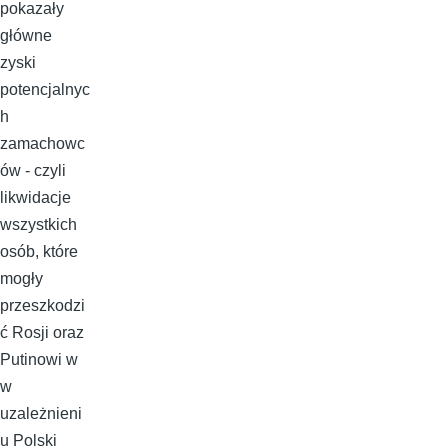
pokazały
główne
zyski
potencjalnyc
h
zamachowc
ów - czyli
likwidacje
wszystkich
osób, które
mogły
przeszkodzi
ć Rosji oraz
Putinowi w
w
uzależnieni
u Polski