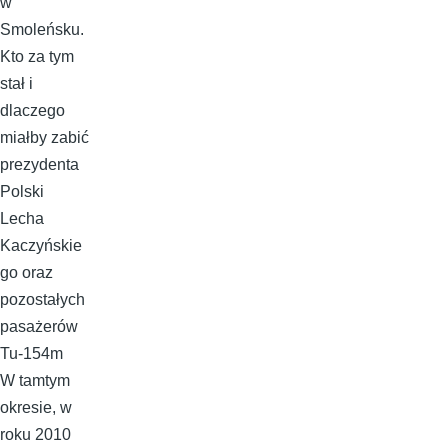
w
Smoleńsku.
Kto za tym
stał i
dlaczego
miałby zabić
prezydenta
Polski
Lecha
Kaczyńskie
go oraz
pozostałych
pasażerów
Tu-154m
W tamtym
okresie, w
roku 2010