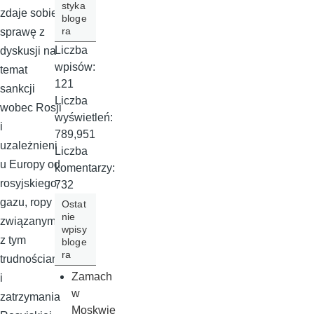
styka
zdaje sobie
bloge
ra
sprawę z
Liczba
dyskusji na
wpisów:
temat
121
sankcji
Liczba
wobec Rosji
wyświetleń:
i
789,951
uzależnieni
Liczba
u Europy od
komentarzy:
rosyjskiego
732
gazu, ropy i
Ostat
nie
związanymi
wpisy
z tym
bloge
ra
trudnościam
Zamach
i
w
zatrzymania
Moskwie