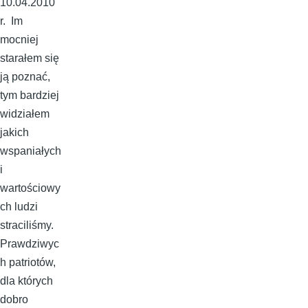
10.04.2010
r. Im
mocniej
starałem się
ją poznać,
tym bardziej
widziałem
jakich
wspaniałych
i
wartościowy
ch ludzi
straciliśmy.
Prawdziwyc
h patriotów,
dla których
dobro