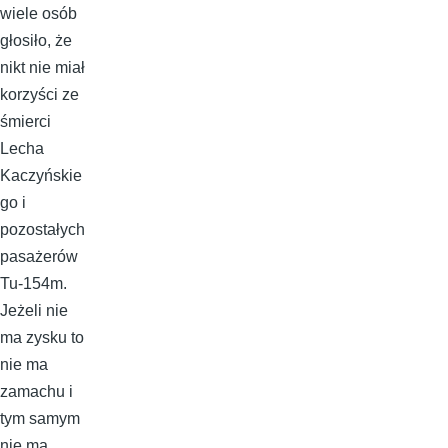
wiele osób
głosiło, że
nikt nie miał
korzyści ze
śmierci
Lecha
Kaczyńskie
go i
pozostałych
pasażerów
Tu-154m.
Jeżeli nie
ma zysku to
nie ma
zamachu i
tym samym
nie ma