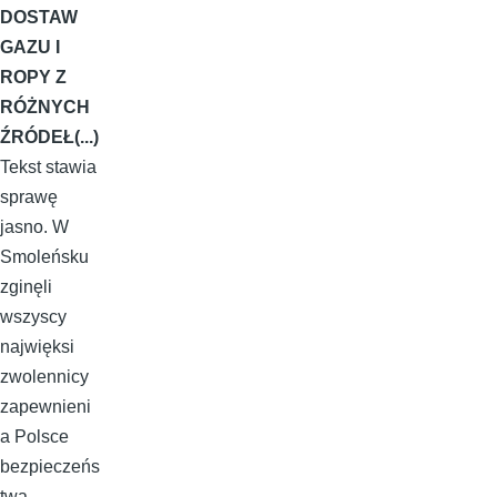
DOSTAW
GAZU I
ROPY Z
RÓŻNYCH
ŹRÓDEŁ(...)
Tekst stawia
sprawę
jasno. W
Smoleńsku
zginęli
wszyscy
najwięksi
zwolennicy
zapewnieni
a Polsce
bezpieczeńs
twa