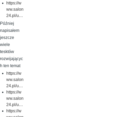
https://w
ww.salon
24.pl/u…
Później
napisałem
jeszcze
wiele
tesktów
rozwijającyc
h ten temat
https://w
ww.salon
24.pl/u…
https://w
ww.salon
24.pl/u…
https://w