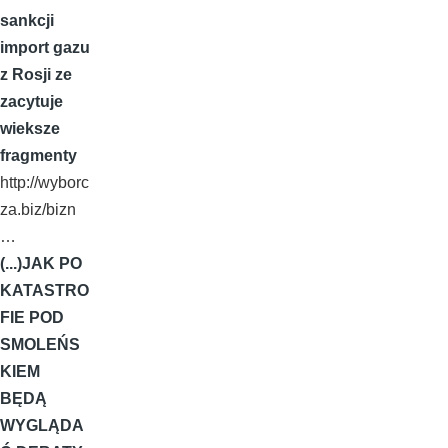
sankcji
import gazu
z Rosji ze
zacytuje
wieksze
fragmenty
http://wyborc
za.biz/bizn
…
(...)JAK PO
KATASTRO
FIE POD
SMOLEŃS
KIEM
BĘDĄ
WYGLĄDA