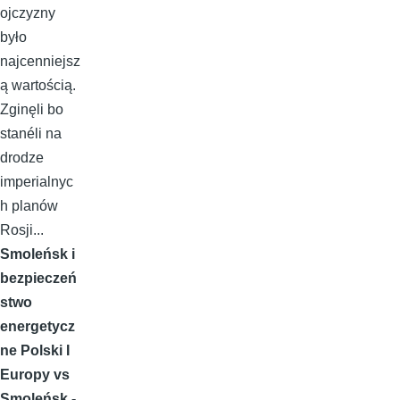
ojczyzny
było
najcenniejsz
ą wartością.
Zginęli bo
stanéli na
drodze
imperialnyc
h planów
Rosji...
Smoleńsk i
bezpieczeń
stwo
energetycz
ne Polski I
Europy vs
Smoleńsk -