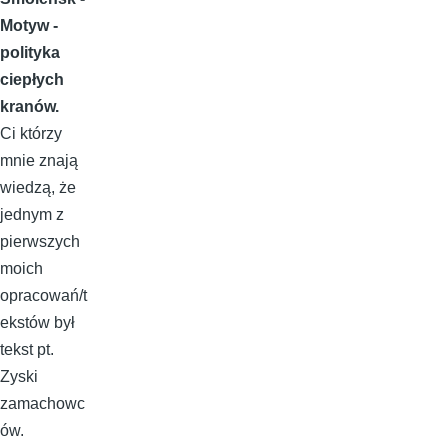
Motyw -
polityka
ciepłych
kranów.
Ci którzy
mnie znają
wiedzą, że
jednym z
pierwszych
moich
opracowań/t
ekstów był
tekst pt.
Zyski
zamachowc
ów.