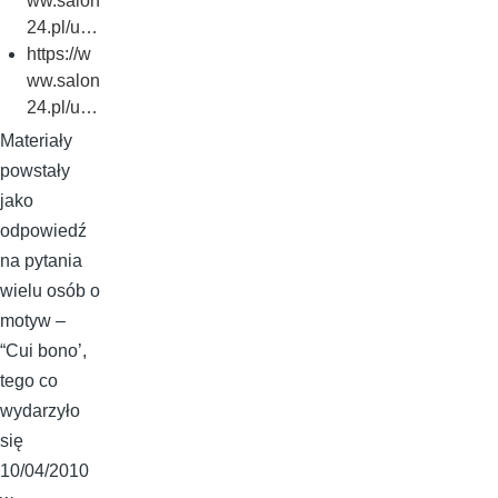
ww.salon
24.pl/u…
https://w
ww.salon
24.pl/u…
Materiały
powstały
jako
odpowiedź
na pytania
wielu osób o
motyw –
“Cui bono’,
tego co
wydarzyło
się
10/04/2010