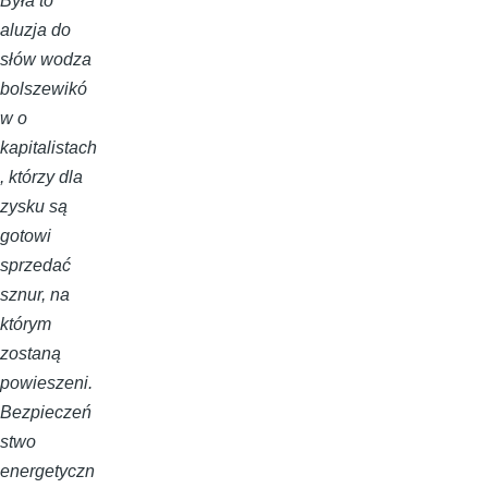
Była to
aluzja do
słów wodza
bolszewikó
w o
kapitalistach
, którzy dla
zysku są
gotowi
sprzedać
sznur, na
którym
zostaną
powieszeni.
Bezpieczeń
stwo
energetyczn