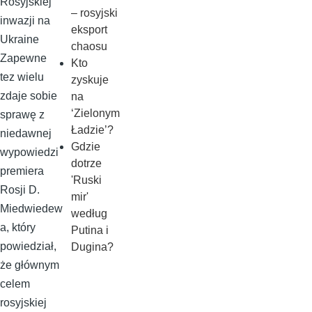
Rosyjskiej
– rosyjski
inwazji na
eksport
Ukraine
chaosu
Zapewne
Kto
tez wielu
zyskuje
zdaje sobie
na
‘Zielonym
sprawę z
Ładzie’?
niedawnej
Gdzie
wypowiedzi
dotrze
premiera
'Ruski
Rosji D.
mir'
Miedwiedew
według
a, który
Putina i
powiedział,
Dugina?
że głównym
celem
rosyjskiej