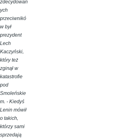
zdecydowan
ych
przeciwnikó
w był
prezydent
Lech
Kaczyński,
który też
zginął w
katastrofie
pod
Smoleńskie
m. - Kiedyś
Lenin mówił
o takich,
którzy sami
sprzedają