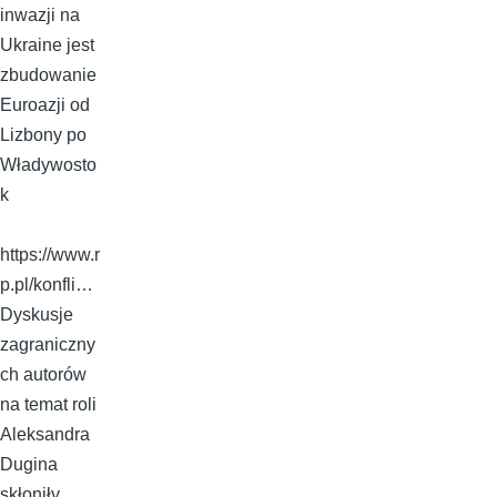
inwazji na
Ukraine jest
zbudowanie
Euroazji od
Lizbony po
Władywosto
k
https://www.r
p.pl/konfli…
Dyskusje
zagraniczny
ch autorów
na temat roli
Aleksandra
Dugina
skłoniły