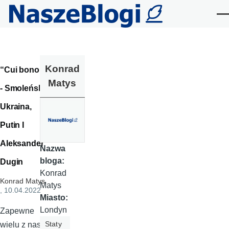
Przejdź do treści
Me
Konrad
“Cui bono”
Matys
- Smoleńsk,
Ukraina,
Putin I
Aleksander
Nazwa
bloga:
Dugin
Konrad
Konrad Matys
Matys
, 10.04.2022
Miasto:
Londyn
Zapewne
Staty
wielu z nas